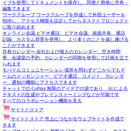
イブを使用してドキュメントを保存し、同僚と簡単に共有・
編集できます
ワークグループ
ワークグループを作成して外部ユーザーを
招待し、アクセス権限を設定してからタスクとプロジェクト
に取り組めます
オンライン会議
ビデオ通話、ビデオ会議、画面共有、通話
記録、カスタム背景を使用し、より多くのことを成し遂げる
ことができます
共有カレンダー
会社および個人のカレンダー、空き時間
帯、会議室の予約、カレンダーの同期を使用して計画を立て
られます
モバイルコミュニケーション
場所を問わずどこからでもチ
ームのメッセンジャー、ビデオ通話、コメント、カレンダ
ー、通知の機能にアクセスできます
チャットでの CoPilot
無限のアイデアの源であり、AI による
テキストの生成やブレインストーミングなどが可能です
すべてのコラボレーション機能を見る
サイトとストア
サイトとストア
売上につながるウェブサイトを作成で
きます