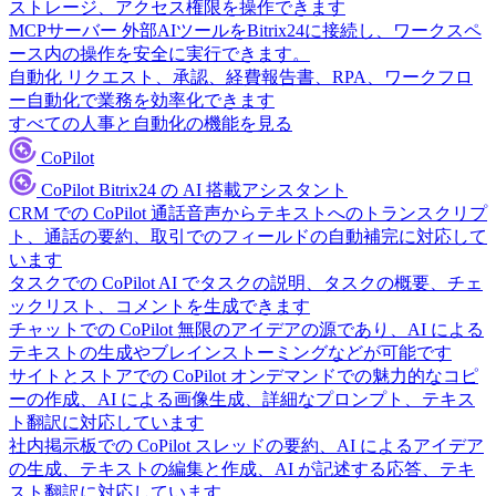
ストレージ、アクセス権限を操作できます
MCPサーバー
外部AIツールをBitrix24に接続し、ワークスペ
ース内の操作を安全に実行できます。
自動化
リクエスト、承認、経費報告書、RPA、ワークフロ
ー自動化で業務を効率化できます
すべての人事と自動化の機能を見る
CoPilot
CoPilot
Bitrix24 の AI 搭載アシスタント
CRM での CoPilot
通話音声からテキストへのトランスクリプ
ト、通話の要約、取引でのフィールドの自動補完に対応して
います
タスクでの CoPilot
AI でタスクの説明、タスクの概要、チェ
ックリスト、コメントを生成できます
チャットでの CoPilot
無限のアイデアの源であり、AI による
テキストの生成やブレインストーミングなどが可能です
サイトとストアでの CoPilot
オンデマンドでの魅力的なコピ
ーの作成、AI による画像生成、詳細なプロンプト、テキス
ト翻訳に対応しています
社内掲示板での CoPilot
スレッドの要約、AI によるアイデア
の生成、テキストの編集と作成、AI が記述する応答、テキ
スト翻訳に対応しています