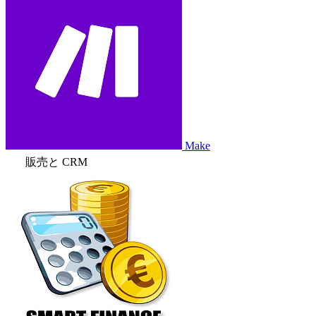
Make
販売と CRM