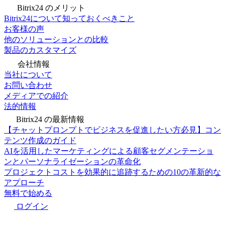
Bitrix24 のメリット
Bitrix24について知っておくべきこと
お客様の声
他のソリューションとの比較
製品のカスタマイズ
会社情報
当社について
お問い合わせ
メディアでの紹介
法的情報
Bitrix24 の最新情報
【チャットプロンプトでビジネスを促進したい方必見】コン
テンツ作成のガイド
AIを活用したマーケティングによる顧客セグメンテーショ
ンとパーソナライゼーションの革命化
プロジェクトコストを効果的に追跡するための10の革新的な
アプローチ
無料で始める
ログイン