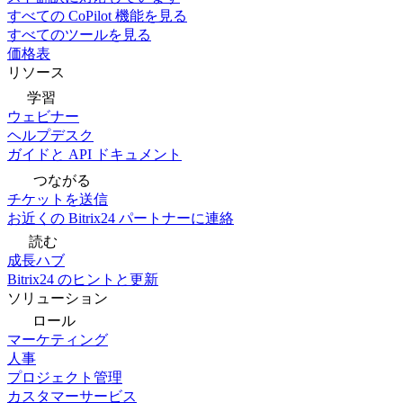
すべての CoPilot 機能を見る
すべてのツールを見る
価格表
リソース
学習
ウェビナー
ヘルプデスク
ガイドと API ドキュメント
つながる
チケットを送信
お近くの Bitrix24 パートナーに連絡
読む
成長ハブ
Bitrix24 のヒントと更新
ソリューション
ロール
マーケティング
人事
プロジェクト管理
カスタマーサービス