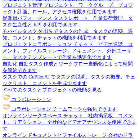
プロジェクト管理
プロジェクト、ワークグループ、プロジ
ェクト計画、ロール、アクセス権限を使用できます
従業員パフォーマンス
タスクレポート、作業負荷管理、タ
スク生産性と KPI を利用できます
モバイルタスク
外出先でタスクの作成、タスクの追跡、通
知、コメント、チャットの機能を利用できます
プロジェクトコラボレーション
チャット、ビデオ通話、コ
メント、ファイルストレージ、ドキュメント、外部ユーザ
ー、タスクテンプレートで作業を迅速化できます
自動化
自動タスク作成とワークフロー自動化によって時間
を節約できます
タスクでの CoPilot
AI でタスクの説明、タスクの概要、チェ
ックリスト、コメントを生成できます
すべてのタスクとプロジェクトの機能を見る
コラボレーション
コラボレーション
チームワークを強化できます
オンラインワークスペース
チャット、社内掲示板、コメン
ト、リアクション、全社的なビデオアナウンスを使用できま
す
オンラインドキュメントとファイルストレージ
会社のドラ