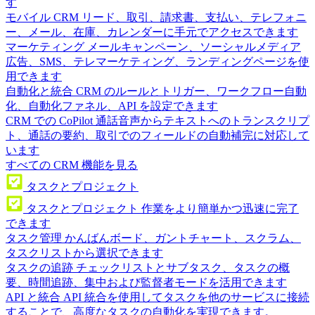
す
モバイル CRM
リード、取引、請求書、支払い、テレフォニ
ー、メール、在庫、カレンダーに手元でアクセスできます
マーケティング
メールキャンペーン、ソーシャルメディア
広告、SMS、テレマーケティング、ランディングページを使
用できます
自動化と統合
CRM のルールとトリガー、ワークフロー自動
化、自動化ファネル、API を設定できます
CRM での CoPilot
通話音声からテキストへのトランスクリプ
ト、通話の要約、取引でのフィールドの自動補完に対応して
います
すべての CRM 機能を見る
タスクとプロジェクト
タスクとプロジェクト
作業をより簡単かつ迅速に完了
できます
タスク管理
かんばんボード、ガントチャート、スクラム、
タスクリストから選択できます
タスクの追跡
チェックリストとサブタスク、タスクの概
要、時間追跡、集中および監督者モードを活用できます
API と統合
API 統合を使用してタスクを他のサービスに接続
することで、高度なタスクの自動化を実現できます。