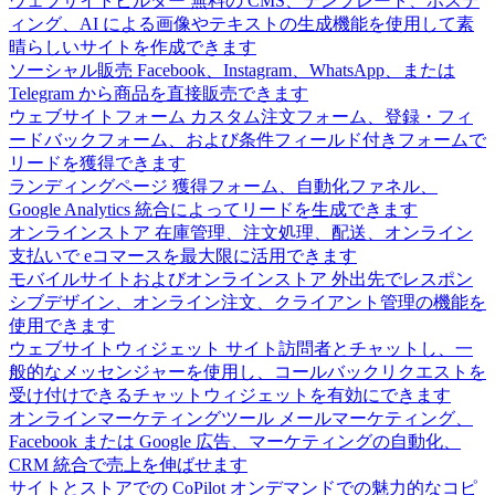
ウェブサイトビルダー
無料の CMS、テンプレート、ホステ
ィング、AI による画像やテキストの生成機能を使用して素
晴らしいサイトを作成できます
ソーシャル販売
Facebook、Instagram、WhatsApp、または
Telegram から商品を直接販売できます
ウェブサイトフォーム
カスタム注文フォーム、登録・フィ
ードバックフォーム、および条件フィールド付きフォームで
リードを獲得できます
ランディングページ
獲得フォーム、自動化ファネル、
Google Analytics 統合によってリードを生成できます
オンラインストア
在庫管理、注文処理、配送、オンライン
支払いで eコマースを最大限に活用できます
モバイルサイトおよびオンラインストア
外出先でレスポン
シブデザイン、オンライン注文、クライアント管理の機能を
使用できます
ウェブサイトウィジェット
サイト訪問者とチャットし、一
般的なメッセンジャーを使用し、コールバックリクエストを
受け付けできるチャットウィジェットを有効にできます
オンラインマーケティングツール
メールマーケティング、
Facebook または Google 広告、マーケティングの自動化、
CRM 統合で売上を伸ばせます
サイトとストアでの CoPilot
オンデマンドでの魅力的なコピ