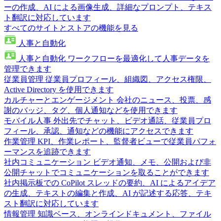
ーの作成、AI による画像生成、詳細なプロンプト、テキス
ト翻訳に対応しています
すべてのサイトとストアの機能を見る
人事と自動化
人事と自動化
ワークフローを最適化して人事データを
管理できます
従業員管理
従業員プロフィール、組織図、アクセス権限、
Active Directory を使用できます
カルチャーとエンゲージメント
会社のニュース、投票、感
謝のバッジ、タグ、個人通知などを使用できます
モバイル人事
外出先でチャット、ビデオ通話、従業員プロ
フィール、承認、通知などの機能にアクセスできます
作業管理
KPI、作業レポート、監督者ビューで従業員パフォ
ーマンスを追跡できます
社内コミュニケーション
ビデオ通知、メモ、公開および非
公開チャットでコミュニケーションを取ることができます
社内掲示板での CoPilot
スレッドの要約、AI によるアイデア
の生成、テキストの編集と作成、AI が記述する応答、テキ
スト翻訳に対応しています
情報管理
知識ベース、オンラインドキュメント、ファイル