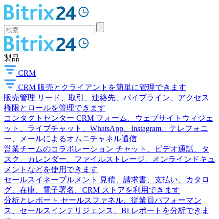
製品
CRM
CRM
販売とクライアントを簡単に管理できます
販売管理
リード、取引、連絡先、パイプライン、アクセス
権限とロールを管理できます
コンタクトセンター
CRM フォーム、ウェブサイトウィジェ
ット、ライブチャット、WhatsApp、Instagram、テレフォニ
ー、メールによるオムニチャネル通信
営業チームのコラボレーション
チャット、ビデオ通話、タ
スク、カレンダー、ファイルストレージ、オンラインドキュ
メントなどを使用できます
セールスイネーブルメント
見積、請求書、支払い、カタロ
グ、在庫、電子署名、CRM ストアを利用できます
分析とレポート
セールスファネル、従業員パフォーマン
ス、セールスインテリジェンス、BI レポートを分析できま