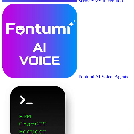
SerwerSMS Integration
Fontumi AI Voice iAgents