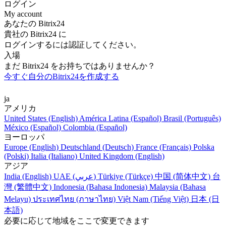
ログイン
My account
あなたの Bitrix24
貴社の Bitrix24 に
ログインするには認証してください。
入場
まだ Bitrix24 をお持ちではありませんか？
今すぐ自分のBitrix24を作成する
ja
アメリカ
United States (English)
América Latina (Español)
Brasil (Português)
México (Español)
Colombia (Español)
ヨーロッパ
Europe (English)
Deutschland (Deutsch)
France (Français)
Polska
(Polski)
Italia (Italiano)
United Kingdom (English)
アジア
India (English)
UAE (عربي)
Türkiye (Türkçe)
中国 (简体中文)
台
灣 (繁體中文)
Indonesia (Bahasa Indonesia)
Malaysia (Bahasa
Melayu)
ประเทศไทย (ภาษาไทย)
Việt Nam (Tiếng Việt)
日本 (日
本語)
必要に応じて地域をここで変更できます