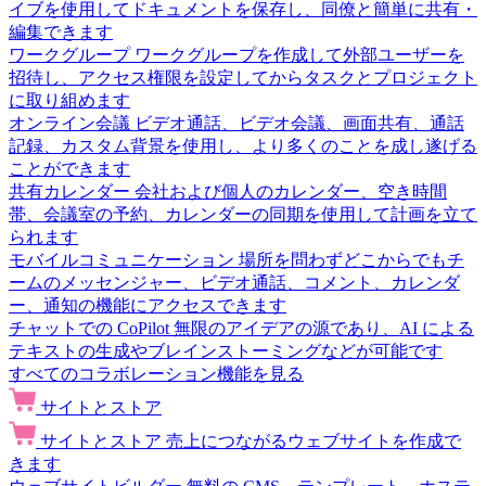
イブを使用してドキュメントを保存し、同僚と簡単に共有・
編集できます
ワークグループ
ワークグループを作成して外部ユーザーを
招待し、アクセス権限を設定してからタスクとプロジェクト
に取り組めます
オンライン会議
ビデオ通話、ビデオ会議、画面共有、通話
記録、カスタム背景を使用し、より多くのことを成し遂げる
ことができます
共有カレンダー
会社および個人のカレンダー、空き時間
帯、会議室の予約、カレンダーの同期を使用して計画を立て
られます
モバイルコミュニケーション
場所を問わずどこからでもチ
ームのメッセンジャー、ビデオ通話、コメント、カレンダ
ー、通知の機能にアクセスできます
チャットでの CoPilot
無限のアイデアの源であり、AI による
テキストの生成やブレインストーミングなどが可能です
すべてのコラボレーション機能を見る
サイトとストア
サイトとストア
売上につながるウェブサイトを作成で
きます