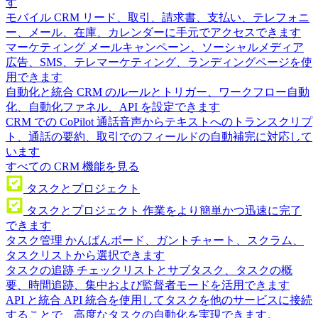
す
モバイル CRM
リード、取引、請求書、支払い、テレフォニ
ー、メール、在庫、カレンダーに手元でアクセスできます
マーケティング
メールキャンペーン、ソーシャルメディア
広告、SMS、テレマーケティング、ランディングページを使
用できます
自動化と統合
CRM のルールとトリガー、ワークフロー自動
化、自動化ファネル、API を設定できます
CRM での CoPilot
通話音声からテキストへのトランスクリプ
ト、通話の要約、取引でのフィールドの自動補完に対応して
います
すべての CRM 機能を見る
タスクとプロジェクト
タスクとプロジェクト
作業をより簡単かつ迅速に完了
できます
タスク管理
かんばんボード、ガントチャート、スクラム、
タスクリストから選択できます
タスクの追跡
チェックリストとサブタスク、タスクの概
要、時間追跡、集中および監督者モードを活用できます
API と統合
API 統合を使用してタスクを他のサービスに接続
することで、高度なタスクの自動化を実現できます。