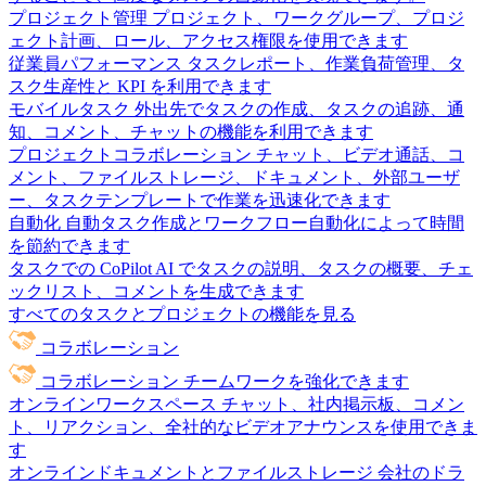
プロジェクト管理
プロジェクト、ワークグループ、プロジ
ェクト計画、ロール、アクセス権限を使用できます
従業員パフォーマンス
タスクレポート、作業負荷管理、タ
スク生産性と KPI を利用できます
モバイルタスク
外出先でタスクの作成、タスクの追跡、通
知、コメント、チャットの機能を利用できます
プロジェクトコラボレーション
チャット、ビデオ通話、コ
メント、ファイルストレージ、ドキュメント、外部ユーザ
ー、タスクテンプレートで作業を迅速化できます
自動化
自動タスク作成とワークフロー自動化によって時間
を節約できます
タスクでの CoPilot
AI でタスクの説明、タスクの概要、チェ
ックリスト、コメントを生成できます
すべてのタスクとプロジェクトの機能を見る
コラボレーション
コラボレーション
チームワークを強化できます
オンラインワークスペース
チャット、社内掲示板、コメン
ト、リアクション、全社的なビデオアナウンスを使用できま
す
オンラインドキュメントとファイルストレージ
会社のドラ