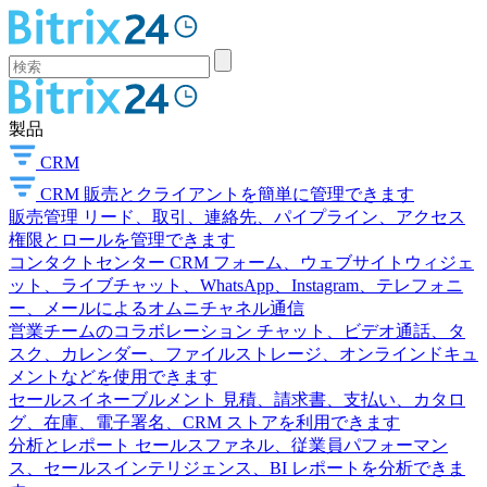
製品
CRM
CRM
販売とクライアントを簡単に管理できます
販売管理
リード、取引、連絡先、パイプライン、アクセス
権限とロールを管理できます
コンタクトセンター
CRM フォーム、ウェブサイトウィジェ
ット、ライブチャット、WhatsApp、Instagram、テレフォニ
ー、メールによるオムニチャネル通信
営業チームのコラボレーション
チャット、ビデオ通話、タ
スク、カレンダー、ファイルストレージ、オンラインドキュ
メントなどを使用できます
セールスイネーブルメント
見積、請求書、支払い、カタロ
グ、在庫、電子署名、CRM ストアを利用できます
分析とレポート
セールスファネル、従業員パフォーマン
ス、セールスインテリジェンス、BI レポートを分析できま