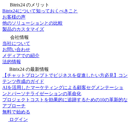
Bitrix24 のメリット
Bitrix24について知っておくべきこと
お客様の声
他のソリューションとの比較
製品のカスタマイズ
会社情報
当社について
お問い合わせ
メディアでの紹介
法的情報
Bitrix24 の最新情報
【チャットプロンプトでビジネスを促進したい方必見】コン
テンツ作成のガイド
AIを活用したマーケティングによる顧客セグメンテーショ
ンとパーソナライゼーションの革命化
プロジェクトコストを効果的に追跡するための10の革新的な
アプローチ
無料で始める
ログイン