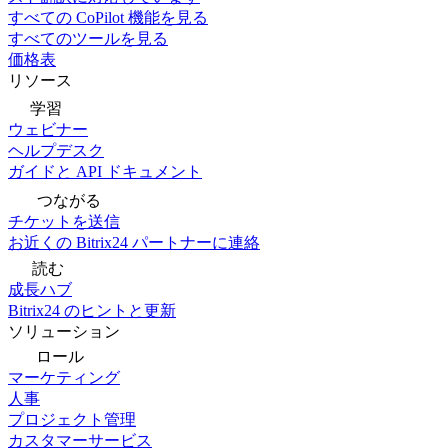
すべての CoPilot 機能を見る
すべてのツールを見る
価格表
リソース
学習
ウェビナー
ヘルプデスク
ガイドと API ドキュメント
つながる
チケットを送信
お近くの Bitrix24 パートナーに連絡
読む
成長ハブ
Bitrix24 のヒントと更新
ソリューション
ロール
マーケティング
人事
プロジェクト管理
カスタマーサービス