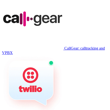
CallGear: calltracking and
VPBX