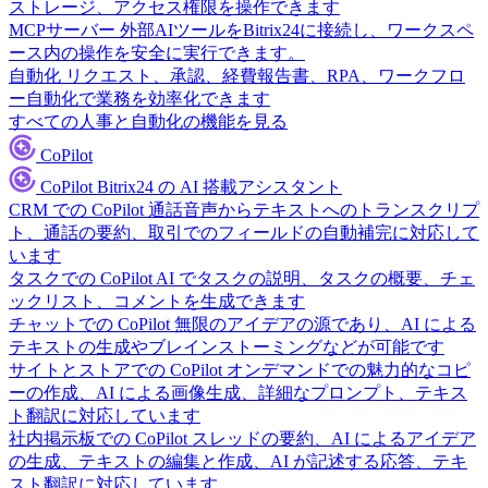
ストレージ、アクセス権限を操作できます
MCPサーバー
外部AIツールをBitrix24に接続し、ワークスペ
ース内の操作を安全に実行できます。
自動化
リクエスト、承認、経費報告書、RPA、ワークフロ
ー自動化で業務を効率化できます
すべての人事と自動化の機能を見る
CoPilot
CoPilot
Bitrix24 の AI 搭載アシスタント
CRM での CoPilot
通話音声からテキストへのトランスクリプ
ト、通話の要約、取引でのフィールドの自動補完に対応して
います
タスクでの CoPilot
AI でタスクの説明、タスクの概要、チェ
ックリスト、コメントを生成できます
チャットでの CoPilot
無限のアイデアの源であり、AI による
テキストの生成やブレインストーミングなどが可能です
サイトとストアでの CoPilot
オンデマンドでの魅力的なコピ
ーの作成、AI による画像生成、詳細なプロンプト、テキス
ト翻訳に対応しています
社内掲示板での CoPilot
スレッドの要約、AI によるアイデア
の生成、テキストの編集と作成、AI が記述する応答、テキ
スト翻訳に対応しています