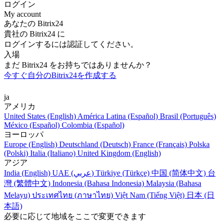
ログイン
My account
あなたの Bitrix24
貴社の Bitrix24 に
ログインするには認証してください。
入場
まだ Bitrix24 をお持ちではありませんか？
今すぐ自分のBitrix24を作成する
ja
アメリカ
United States (English)
América Latina (Español)
Brasil (Português)
México (Español)
Colombia (Español)
ヨーロッパ
Europe (English)
Deutschland (Deutsch)
France (Français)
Polska
(Polski)
Italia (Italiano)
United Kingdom (English)
アジア
India (English)
UAE (عربي)
Türkiye (Türkçe)
中国 (简体中文)
台
灣 (繁體中文)
Indonesia (Bahasa Indonesia)
Malaysia (Bahasa
Melayu)
ประเทศไทย (ภาษาไทย)
Việt Nam (Tiếng Việt)
日本 (日
本語)
必要に応じて地域をここで変更できます