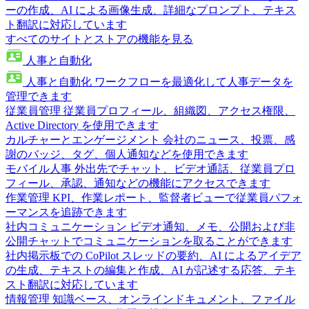
ーの作成、AI による画像生成、詳細なプロンプト、テキス
ト翻訳に対応しています
すべてのサイトとストアの機能を見る
人事と自動化
人事と自動化
ワークフローを最適化して人事データを
管理できます
従業員管理
従業員プロフィール、組織図、アクセス権限、
Active Directory を使用できます
カルチャーとエンゲージメント
会社のニュース、投票、感
謝のバッジ、タグ、個人通知などを使用できます
モバイル人事
外出先でチャット、ビデオ通話、従業員プロ
フィール、承認、通知などの機能にアクセスできます
作業管理
KPI、作業レポート、監督者ビューで従業員パフォ
ーマンスを追跡できます
社内コミュニケーション
ビデオ通知、メモ、公開および非
公開チャットでコミュニケーションを取ることができます
社内掲示板での CoPilot
スレッドの要約、AI によるアイデア
の生成、テキストの編集と作成、AI が記述する応答、テキ
スト翻訳に対応しています
情報管理
知識ベース、オンラインドキュメント、ファイル