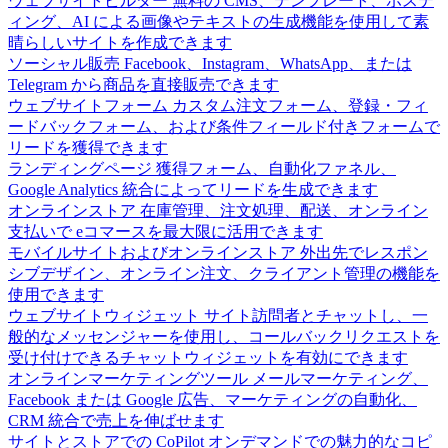
ウェブサイトビルダー
無料の CMS、テンプレート、ホステ
ィング、AI による画像やテキストの生成機能を使用して素
晴らしいサイトを作成できます
ソーシャル販売
Facebook、Instagram、WhatsApp、または
Telegram から商品を直接販売できます
ウェブサイトフォーム
カスタム注文フォーム、登録・フィ
ードバックフォーム、および条件フィールド付きフォームで
リードを獲得できます
ランディングページ
獲得フォーム、自動化ファネル、
Google Analytics 統合によってリードを生成できます
オンラインストア
在庫管理、注文処理、配送、オンライン
支払いで eコマースを最大限に活用できます
モバイルサイトおよびオンラインストア
外出先でレスポン
シブデザイン、オンライン注文、クライアント管理の機能を
使用できます
ウェブサイトウィジェット
サイト訪問者とチャットし、一
般的なメッセンジャーを使用し、コールバックリクエストを
受け付けできるチャットウィジェットを有効にできます
オンラインマーケティングツール
メールマーケティング、
Facebook または Google 広告、マーケティングの自動化、
CRM 統合で売上を伸ばせます
サイトとストアでの CoPilot
オンデマンドでの魅力的なコピ