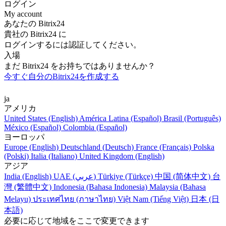
ログイン
My account
あなたの Bitrix24
貴社の Bitrix24 に
ログインするには認証してください。
入場
まだ Bitrix24 をお持ちではありませんか？
今すぐ自分のBitrix24を作成する
ja
アメリカ
United States (English)
América Latina (Español)
Brasil (Português)
México (Español)
Colombia (Español)
ヨーロッパ
Europe (English)
Deutschland (Deutsch)
France (Français)
Polska
(Polski)
Italia (Italiano)
United Kingdom (English)
アジア
India (English)
UAE (عربي)
Türkiye (Türkçe)
中国 (简体中文)
台
灣 (繁體中文)
Indonesia (Bahasa Indonesia)
Malaysia (Bahasa
Melayu)
ประเทศไทย (ภาษาไทย)
Việt Nam (Tiếng Việt)
日本 (日
本語)
必要に応じて地域をここで変更できます