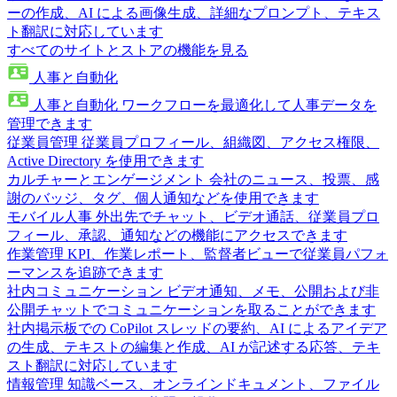
ーの作成、AI による画像生成、詳細なプロンプト、テキス
ト翻訳に対応しています
すべてのサイトとストアの機能を見る
人事と自動化
人事と自動化
ワークフローを最適化して人事データを
管理できます
従業員管理
従業員プロフィール、組織図、アクセス権限、
Active Directory を使用できます
カルチャーとエンゲージメント
会社のニュース、投票、感
謝のバッジ、タグ、個人通知などを使用できます
モバイル人事
外出先でチャット、ビデオ通話、従業員プロ
フィール、承認、通知などの機能にアクセスできます
作業管理
KPI、作業レポート、監督者ビューで従業員パフォ
ーマンスを追跡できます
社内コミュニケーション
ビデオ通知、メモ、公開および非
公開チャットでコミュニケーションを取ることができます
社内掲示板での CoPilot
スレッドの要約、AI によるアイデア
の生成、テキストの編集と作成、AI が記述する応答、テキ
スト翻訳に対応しています
情報管理
知識ベース、オンラインドキュメント、ファイル