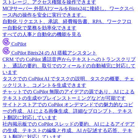
ストレージ、アクセス権限を操作できます
MCPサーバー
外部AIツールをBitrix24に接続し、ワークスペ
ース内の操作を安全に実行できます。
自動化
リクエスト、承認、経費報告書、RPA、ワークフロ
ー自動化で業務を効率化できます
すべての人事と自動化の機能を見る
CoPilot
CoPilot
Bitrix24 の AI 搭載アシスタント
CRM での CoPilot
通話音声からテキストへのトランスクリプ
ト、通話の要約、取引でのフィールドの自動補完に対応して
います
タスクでの CoPilot
AI でタスクの説明、タスクの概要、チェ
ックリスト、コメントを生成できます
チャットでの CoPilot
無限のアイデアの源であり、AI による
テキストの生成やブレインストーミングなどが可能です
サイトとストアでの CoPilot
オンデマンドでの魅力的なコピ
ーの作成、AI による画像生成、詳細なプロンプト、テキス
ト翻訳に対応しています
社内掲示板での CoPilot
スレッドの要約、AI によるアイデア
の生成、テキストの編集と作成、AI が記述する応答、テキ
スト翻訳に対応しています