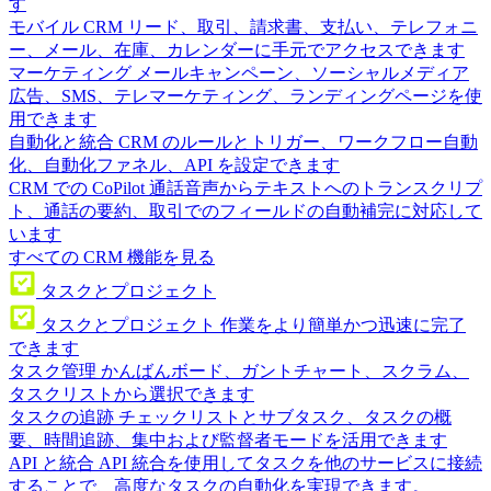
す
モバイル CRM
リード、取引、請求書、支払い、テレフォニ
ー、メール、在庫、カレンダーに手元でアクセスできます
マーケティング
メールキャンペーン、ソーシャルメディア
広告、SMS、テレマーケティング、ランディングページを使
用できます
自動化と統合
CRM のルールとトリガー、ワークフロー自動
化、自動化ファネル、API を設定できます
CRM での CoPilot
通話音声からテキストへのトランスクリプ
ト、通話の要約、取引でのフィールドの自動補完に対応して
います
すべての CRM 機能を見る
タスクとプロジェクト
タスクとプロジェクト
作業をより簡単かつ迅速に完了
できます
タスク管理
かんばんボード、ガントチャート、スクラム、
タスクリストから選択できます
タスクの追跡
チェックリストとサブタスク、タスクの概
要、時間追跡、集中および監督者モードを活用できます
API と統合
API 統合を使用してタスクを他のサービスに接続
することで、高度なタスクの自動化を実現できます。