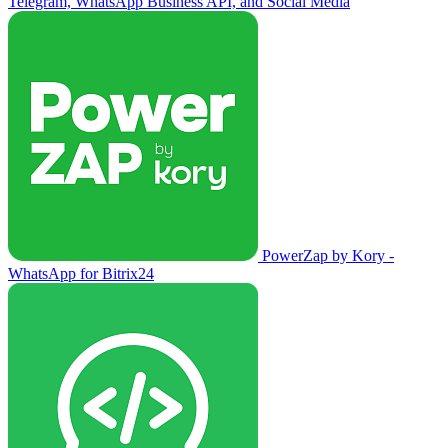
Telegram, WhatsApp Business API, and Social Media
PowerZap by Kory -
WhatsApp for Bitrix24