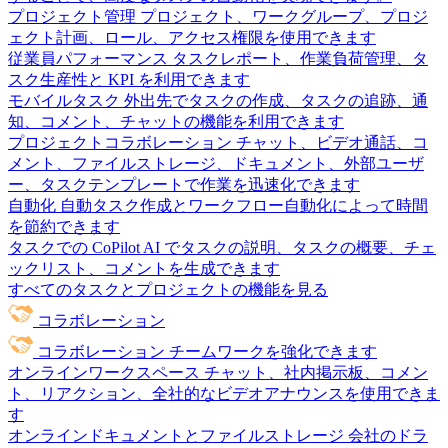
プロジェクト管理
プロジェクト、ワークグループ、プロジ
ェクト計画、ロール、アクセス権限を使用できます
従業員パフォーマンス
タスクレポート、作業負荷管理、タ
スク生産性と KPI を利用できます
モバイルタスク
外出先でタスクの作成、タスクの追跡、通
知、コメント、チャットの機能を利用できます
プロジェクトコラボレーション
チャット、ビデオ通話、コ
メント、ファイルストレージ、ドキュメント、外部ユーザ
ー、タスクテンプレートで作業を迅速化できます
自動化
自動タスク作成とワークフロー自動化によって時間
を節約できます
タスクでの CoPilot
AI でタスクの説明、タスクの概要、チェ
ックリスト、コメントを生成できます
すべてのタスクとプロジェクトの機能を見る
コラボレーション
コラボレーション
チームワークを強化できます
オンラインワークスペース
チャット、社内掲示板、コメン
ト、リアクション、全社的なビデオアナウンスを使用できま
す
オンラインドキュメントとファイルストレージ
会社のドラ