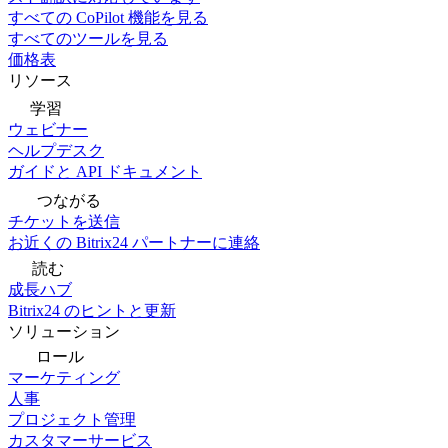
すべての CoPilot 機能を見る
すべてのツールを見る
価格表
リソース
学習
ウェビナー
ヘルプデスク
ガイドと API ドキュメント
つながる
チケットを送信
お近くの Bitrix24 パートナーに連絡
読む
成長ハブ
Bitrix24 のヒントと更新
ソリューション
ロール
マーケティング
人事
プロジェクト管理
カスタマーサービス