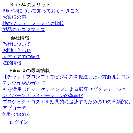
Bitrix24 のメリット
Bitrix24について知っておくべきこと
お客様の声
他のソリューションとの比較
製品のカスタマイズ
会社情報
当社について
お問い合わせ
メディアでの紹介
法的情報
Bitrix24 の最新情報
【チャットプロンプトでビジネスを促進したい方必見】コン
テンツ作成のガイド
AIを活用したマーケティングによる顧客セグメンテーショ
ンとパーソナライゼーションの革命化
プロジェクトコストを効果的に追跡するための10の革新的な
アプローチ
無料で始める
ログイン