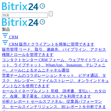
製品
CRM
CRM
販売とクライアントを簡単に管理できます
販売管理
リード、取引、連絡先、パイプライン、アクセス
権限とロールを管理できます
コンタクトセンター
CRM フォーム、ウェブサイトウィジェ
ット、ライブチャット、WhatsApp、Instagram、テレフォニ
ー、メールによるオムニチャネル通信
営業チームのコラボレーション
チャット、ビデオ通話、タ
スク、カレンダー、ファイルストレージ、オンラインドキュ
メントなどを使用できます
セールスイネーブルメント
見積、請求書、支払い、カタロ
グ、在庫、電子署名、CRM ストアを利用できます
分析とレポート
セールスファネル、従業員パフォーマン
ス、セールスインテリジェンス、BI レポートを分析できま