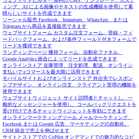
ウェブサイトビルダー
無料の CMS、テンプレート、ホステ
ィング、AI による画像やテキストの生成機能を使用して素
晴らしいサイトを作成できます
ソーシャル販売
Facebook、Instagram、WhatsApp、または
Telegram から商品を直接販売できます
ウェブサイトフォーム
カスタム注文フォーム、登録・フィ
ードバックフォーム、および条件フィールド付きフォームで
リードを獲得できます
ランディングページ
獲得フォーム、自動化ファネル、
Google Analytics 統合によってリードを生成できます
オンラインストア
在庫管理、注文処理、配送、オンライン
支払いで eコマースを最大限に活用できます
モバイルサイトおよびオンラインストア
外出先でレスポン
シブデザイン、オンライン注文、クライアント管理の機能を
使用できます
ウェブサイトウィジェット
サイト訪問者とチャットし、一
般的なメッセンジャーを使用し、コールバックリクエストを
受け付けできるチャットウィジェットを有効にできます
オンラインマーケティングツール
メールマーケティング、
Facebook または Google 広告、マーケティングの自動化、
CRM 統合で売上を伸ばせます
サイトとストアでの CoPilot
オンデマンドでの魅力的なコピ