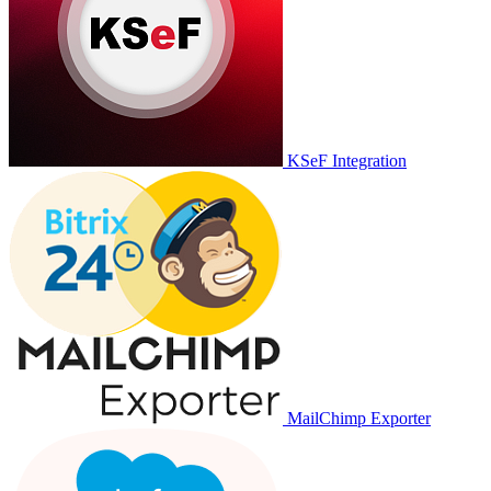
KSeF Integration
MailChimp Exporter