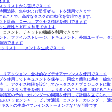
きます
スクリストから選択できます
時間追跡、集中および監督者モードを活用できます
続することで、高度なタスクの自動化を実現できます。
クト計画、ロール、アクセス権限を使用できます
生産性と KPI を利用できます
、コメント、チャットの機能を利用できます
ント、ファイルストレージ、ドキュメント、外部ユーザー、タ
節約できます
ェックリスト、コメントを生成できます
、リアクション、全社的なビデオアナウンスを使用できます
ブを使用してドキュメントを保存し、同僚と簡単に共有・編集
待し、アクセス権限を設定してからタスクとプロジェクトに取
録、カスタム背景を使用し、より多くのことを成し遂げること
会議室の予約、カレンダーの同期を使用して計画を立てられま
ムのメッセンジャー、ビデオ通話、コメント、カレンダー、通
るテキストの生成やブレインストーミングなどが可能です