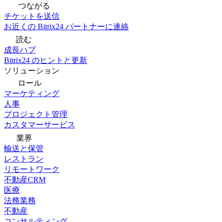
つながる
チケットを送信
お近くの Bitrix24 パートナーに連絡
読む
成長ハブ
Bitrix24 のヒントと更新
ソリューション
ロール
マーケティング
人事
プロジェクト管理
カスタマーサービス
業界
輸送と保管
レストラン
リモートワーク
不動産CRM
医療
法務業務
不動産
コンサルティング