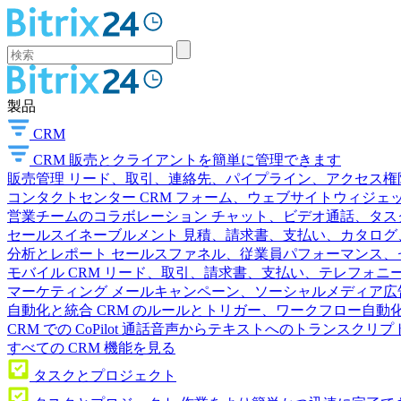
製品
CRM
CRM
販売とクライアントを簡単に管理できます
販売管理
リード、取引、連絡先、パイプライン、アクセス権
コンタクトセンター
CRM フォーム、ウェブサイトウィジェット
営業チームのコラボレーション
チャット、ビデオ通話、タス
セールスイネーブルメント
見積、請求書、支払い、カタログ
分析とレポート
セールスファネル、従業員パフォーマンス、セ
モバイル CRM
リード、取引、請求書、支払い、テレフォニ
マーケティング
メールキャンペーン、ソーシャルメディア広
自動化と統合
CRM のルールとトリガー、ワークフロー自動化
CRM での CoPilot
通話音声からテキストへのトランスクリプ
すべての CRM 機能を見る
タスクとプロジェクト