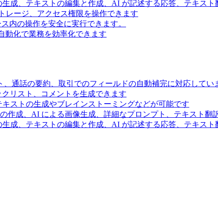
の生成、テキストの編集と作成、AI が記述する応答、テキス
トレージ、アクセス権限を操作できます
スペース内の操作を安全に実行できます。
ー自動化で業務を効率化できます
ト、通話の要約、取引でのフィールドの自動補完に対応してい
ェックリスト、コメントを生成できます
るテキストの生成やブレインストーミングなどが可能です
の作成、AI による画像生成、詳細なプロンプト、テキスト翻
の生成、テキストの編集と作成、AI が記述する応答、テキス