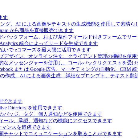
ます
ィング、AI による画像やテキストの生成機能を使用して素晴
 Telegram から商品を直接販売できます
ドバックフォーム、および条件フィールド付きフォームでリー
Analytics 統合によってリードを生成できます
払いで eコマースを最大限に活用できます
ブデザイン、オンライン注文、クライアント管理の機能を使用
的なメッセンジャーを使用し、コールバックリクエストを受け
ebook または Google 広告、マーケティングの自動化、CRM
の作成、AI による画像生成、詳細なプロンプト、テキスト翻
理できます
Directory を使用できます
のバッジ、タグ、個人通知などを使用できます
ィール、承認、通知などの機能にアクセスできます
ーマンスを追跡できます
開チャットでコミュニケーションを取ることができます