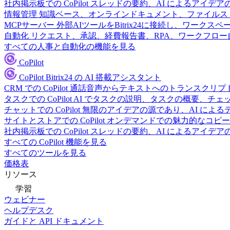
社内掲示板での CoPilot
スレッドの要約、AI によるアイデア
情報管理
知識ベース、オンラインドキュメント、ファイルス
MCPサーバー
外部AIツールをBitrix24に接続し、ワーク
自動化
リクエスト、承認、経費報告書、RPA、ワークフロ
すべての人事と自動化の機能を見る
CoPilot
CoPilot
Bitrix24 の AI 搭載アシスタント
CRM での CoPilot
通話音声からテキストへのトランスクリプ
タスクでの CoPilot
AI でタスクの説明、タスクの概要、チ
チャットでの CoPilot
無限のアイデアの源であり、AI によ
サイトとストアでの CoPilot
オンデマンドでの魅力的なコピー
社内掲示板での CoPilot
スレッドの要約、AI によるアイデア
すべての CoPilot 機能を見る
すべてのツールを見る
価格表
リソース
学習
ウェビナー
ヘルプデスク
ガイドと API ドキュメント