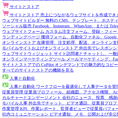
サイトとストア
サイトとストア
売上につながるウェブサイトを作成でき
ウェブサイトビルダー
無料の CMS、テンプレート、ホステ
ソーシャル販売
Facebook、Instagram、WhatsApp、または
ウェブサイトフォーム
カスタム注文フォーム、登録・フィー
ランディングページ
獲得フォーム、自動化ファネル、Google 
オンラインストア
在庫管理、注文処理、配送、オンライン支
モバイルサイトおよびオンラインストア
外出先でレスポンシ
ウェブサイトウィジェット
サイト訪問者とチャットし、一般
オンラインマーケティングツール
メールマーケティング、Fac
サイトとストアでの CoPilot
オンデマンドでの魅力的なコピー
すべてのサイトとストアの機能を見る
人事と自動化
人事と自動化
ワークフローを最適化して人事データを管
従業員管理
従業員プロフィール、組織図、アクセス権限、Active 
カルチャーとエンゲージメント
会社のニュース、投票、感謝
モバイル人事
外出先でチャット、ビデオ通話、従業員プロフ
作業管理
KPI、作業レポート、監督者ビューで従業員パフォ
社内コミュニケーション
ビデオ通知、メモ、公開および非公