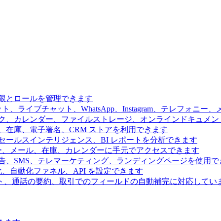
限とロールを管理できます
、ライブチャット、WhatsApp、Instagram、テレフォニ
ク、カレンダー、ファイルストレージ、オンラインドキュメン
、在庫、電子署名、CRM ストアを利用できます
ールスインテリジェンス、BI レポートを分析できます
ー、メール、在庫、カレンダーに手元でアクセスできます
告、SMS、テレマーケティング、ランディングページを使用で
、自動化ファネル、API を設定できます
ト、通話の要約、取引でのフィールドの自動補完に対応してい