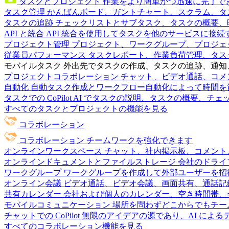
タスクとプロジェクト
作業をより簡単かつ迅速に完了で
タスク管理
かんばんボード、ガントチャート、スクラム、タ
タスクの追跡
チェックリストとサブタスク、タスクの概要、
API と統合
API 統合を使用してタスクを他のサービスに接
プロジェクト管理
プロジェクト、ワークグループ、プロジェ
従業員パフォーマンス
タスクレポート、作業負荷管理、タスク
モバイルタスク
外出先でタスクの作成、タスクの追跡、通知
プロジェクトコラボレーション
チャット、ビデオ通話、コメ
自動化
自動タスク作成とワークフロー自動化によって時間を
タスクでの CoPilot
AI でタスクの説明、タスクの概要、チ
すべてのタスクとプロジェクトの機能を見る
コラボレーション
コラボレーション
チームワークを強化できます
オンラインワークスペース
チャット、社内掲示板、コメント
オンラインドキュメントとファイルストレージ
会社のドライ
ワークグループ
ワークグループを作成して外部ユーザーを招
オンライン会議
ビデオ通話、ビデオ会議、画面共有、通話記
共有カレンダー
会社および個人のカレンダー、空き時間帯、
モバイルコミュニケーション
場所を問わずどこからでもチー
チャットでの CoPilot
無限のアイデアの源であり、AI によ
すべてのコラボレーション機能を見る