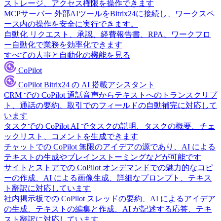
ストレージ、アクセス権限を操作できます
MCPサーバー
外部AIツールをBitrix24に接続し、ワークスペ
ース内の操作を安全に実行できます。
自動化
リクエスト、承認、経費報告書、RPA、ワークフロ
ー自動化で業務を効率化できます
すべての人事と自動化の機能を見る
CoPilot
CoPilot
Bitrix24 の AI 搭載アシスタント
CRM での CoPilot
通話音声からテキストへのトランスクリプ
ト、通話の要約、取引でのフィールドの自動補完に対応して
います
タスクでの CoPilot
AI でタスクの説明、タスクの概要、チェ
ックリスト、コメントを生成できます
チャットでの CoPilot
無限のアイデアの源であり、AI による
テキストの生成やブレインストーミングなどが可能です
サイトとストアでの CoPilot
オンデマンドでの魅力的なコピ
ーの作成、AI による画像生成、詳細なプロンプト、テキス
ト翻訳に対応しています
社内掲示板での CoPilot
スレッドの要約、AI によるアイデア
の生成、テキストの編集と作成、AI が記述する応答、テキ
スト翻訳に対応しています