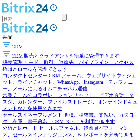
製品
CRM
CRM
販売とクライアントを簡単に管理できます
販売管理
リード、取引、連絡先、パイプライン、アクセス
権限とロールを管理できます
コンタクトセンター
CRM フォーム、ウェブサイトウィジェ
ット、ライブチャット、WhatsApp、Instagram、テレフォニ
ー、メールによるオムニチャネル通信
営業チームのコラボレーション
チャット、ビデオ通話、タ
スク、カレンダー、ファイルストレージ、オンラインドキュ
メントなどを使用できます
セールスイネーブルメント
見積、請求書、支払い、カタロ
グ、在庫、電子署名、CRM ストアを利用できます
分析とレポート
セールスファネル、従業員パフォーマン
ス、セールスインテリジェンス、BI レポートを分析できま