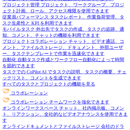
プロジェクト管理
プロジェクト、ワークグループ、プロジ
ェクト計画、ロール、アクセス権限を使用できます
従業員パフォーマンス
タスクレポート、作業負荷管理、タ
スク生産性と KPI を利用できます
モバイルタスク
外出先でタスクの作成、タスクの追跡、通
知、コメント、チャットの機能を利用できます
プロジェクトコラボレーション
チャット、ビデオ通話、コ
メント、ファイルストレージ、ドキュメント、外部ユーザ
ー、タスクテンプレートで作業を迅速化できます
自動化
自動タスク作成とワークフロー自動化によって時間
を節約できます
タスクでの CoPilot
AI でタスクの説明、タスクの概要、チェ
ックリスト、コメントを生成できます
すべてのタスクとプロジェクトの機能を見る
コラボレーション
コラボレーション
チームワークを強化できます
オンラインワークスペース
チャット、社内掲示板、コメン
ト、リアクション、全社的なビデオアナウンスを使用できま
す
オンラインドキュメントとファイルストレージ
会社のドラ