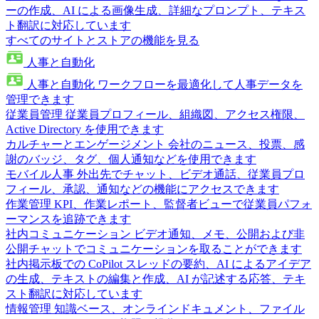
ーの作成、AI による画像生成、詳細なプロンプト、テキス
ト翻訳に対応しています
すべてのサイトとストアの機能を見る
人事と自動化
人事と自動化
ワークフローを最適化して人事データを
管理できます
従業員管理
従業員プロフィール、組織図、アクセス権限、
Active Directory を使用できます
カルチャーとエンゲージメント
会社のニュース、投票、感
謝のバッジ、タグ、個人通知などを使用できます
モバイル人事
外出先でチャット、ビデオ通話、従業員プロ
フィール、承認、通知などの機能にアクセスできます
作業管理
KPI、作業レポート、監督者ビューで従業員パフォ
ーマンスを追跡できます
社内コミュニケーション
ビデオ通知、メモ、公開および非
公開チャットでコミュニケーションを取ることができます
社内掲示板での CoPilot
スレッドの要約、AI によるアイデア
の生成、テキストの編集と作成、AI が記述する応答、テキ
スト翻訳に対応しています
情報管理
知識ベース、オンラインドキュメント、ファイル