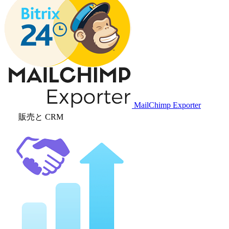
MailChimp Exporter
販売と CRM