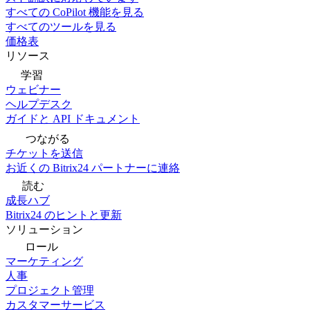
すべての CoPilot 機能を見る
すべてのツールを見る
価格表
リソース
学習
ウェビナー
ヘルプデスク
ガイドと API ドキュメント
つながる
チケットを送信
お近くの Bitrix24 パートナーに連絡
読む
成長ハブ
Bitrix24 のヒントと更新
ソリューション
ロール
マーケティング
人事
プロジェクト管理
カスタマーサービス