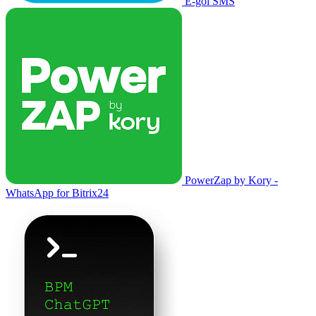
E-goi SMS
PowerZap by Kory -
WhatsApp for Bitrix24