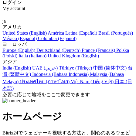
ログイン
My account
ja
アメリカ
United States (English)
América Latina (Español)
Brasil (Português)
México (Español)
Colombia (Español)
ヨーロッパ
Europe (English)
Deutschland (Deutsch)
France (Français)
Polska
(Polski)
Italia (Italiano)
United Kingdom (English)
アジア
India (English)
UAE (عربي)
Türkiye (Türkçe)
中国 (简体中文)
台
灣 (繁體中文)
Indonesia (Bahasa Indonesia)
Malaysia (Bahasa
Melayu)
ประเทศไทย (ภาษาไทย)
Việt Nam (Tiếng Việt)
日本 (日
本語)
必要に応じて地域をここで変更できます
ホームページ
Bitrix24でウェビナーを視聴する方法と、関心のあるウェビ