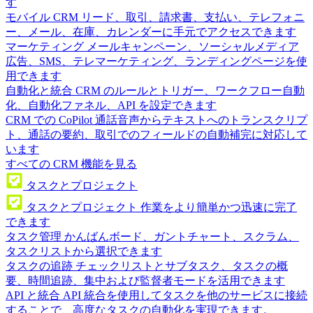
す
モバイル CRM
リード、取引、請求書、支払い、テレフォニ
ー、メール、在庫、カレンダーに手元でアクセスできます
マーケティング
メールキャンペーン、ソーシャルメディア
広告、SMS、テレマーケティング、ランディングページを使
用できます
自動化と統合
CRM のルールとトリガー、ワークフロー自動
化、自動化ファネル、API を設定できます
CRM での CoPilot
通話音声からテキストへのトランスクリプ
ト、通話の要約、取引でのフィールドの自動補完に対応して
います
すべての CRM 機能を見る
タスクとプロジェクト
タスクとプロジェクト
作業をより簡単かつ迅速に完了
できます
タスク管理
かんばんボード、ガントチャート、スクラム、
タスクリストから選択できます
タスクの追跡
チェックリストとサブタスク、タスクの概
要、時間追跡、集中および監督者モードを活用できます
API と統合
API 統合を使用してタスクを他のサービスに接続
することで、高度なタスクの自動化を実現できます。