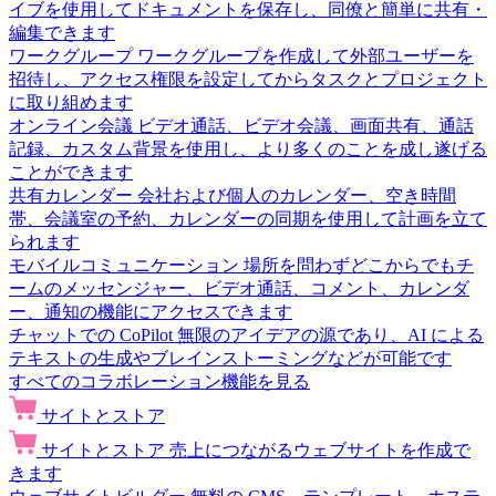
イブを使用してドキュメントを保存し、同僚と簡単に共有・
編集できます
ワークグループ
ワークグループを作成して外部ユーザーを
招待し、アクセス権限を設定してからタスクとプロジェクト
に取り組めます
オンライン会議
ビデオ通話、ビデオ会議、画面共有、通話
記録、カスタム背景を使用し、より多くのことを成し遂げる
ことができます
共有カレンダー
会社および個人のカレンダー、空き時間
帯、会議室の予約、カレンダーの同期を使用して計画を立て
られます
モバイルコミュニケーション
場所を問わずどこからでもチ
ームのメッセンジャー、ビデオ通話、コメント、カレンダ
ー、通知の機能にアクセスできます
チャットでの CoPilot
無限のアイデアの源であり、AI による
テキストの生成やブレインストーミングなどが可能です
すべてのコラボレーション機能を見る
サイトとストア
サイトとストア
売上につながるウェブサイトを作成で
きます