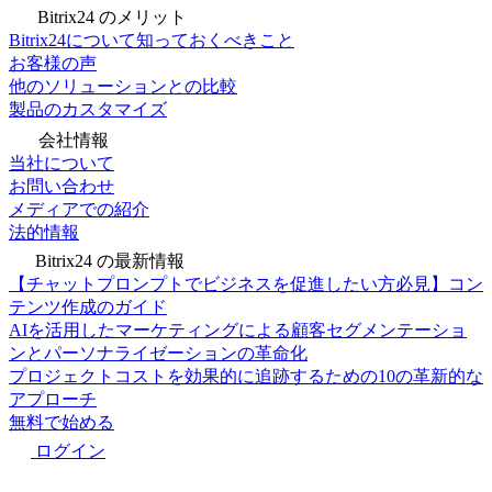
Bitrix24 のメリット
Bitrix24について知っておくべきこと
お客様の声
他のソリューションとの比較
製品のカスタマイズ
会社情報
当社について
お問い合わせ
メディアでの紹介
法的情報
Bitrix24 の最新情報
【チャットプロンプトでビジネスを促進したい方必見】コン
テンツ作成のガイド
AIを活用したマーケティングによる顧客セグメンテーショ
ンとパーソナライゼーションの革命化
プロジェクトコストを効果的に追跡するための10の革新的な
アプローチ
無料で始める
ログイン