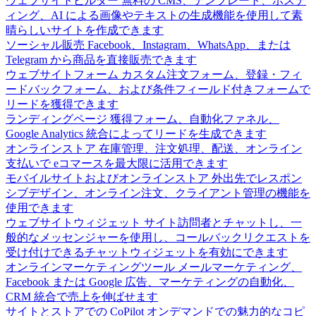
ウェブサイトビルダー
無料の CMS、テンプレート、ホステ
ィング、AI による画像やテキストの生成機能を使用して素
晴らしいサイトを作成できます
ソーシャル販売
Facebook、Instagram、WhatsApp、または
Telegram から商品を直接販売できます
ウェブサイトフォーム
カスタム注文フォーム、登録・フィ
ードバックフォーム、および条件フィールド付きフォームで
リードを獲得できます
ランディングページ
獲得フォーム、自動化ファネル、
Google Analytics 統合によってリードを生成できます
オンラインストア
在庫管理、注文処理、配送、オンライン
支払いで eコマースを最大限に活用できます
モバイルサイトおよびオンラインストア
外出先でレスポン
シブデザイン、オンライン注文、クライアント管理の機能を
使用できます
ウェブサイトウィジェット
サイト訪問者とチャットし、一
般的なメッセンジャーを使用し、コールバックリクエストを
受け付けできるチャットウィジェットを有効にできます
オンラインマーケティングツール
メールマーケティング、
Facebook または Google 広告、マーケティングの自動化、
CRM 統合で売上を伸ばせます
サイトとストアでの CoPilot
オンデマンドでの魅力的なコピ