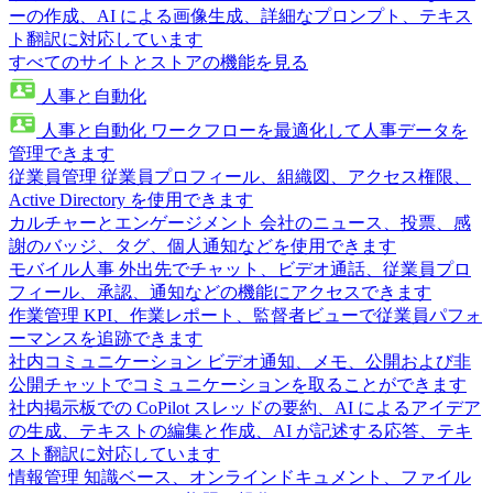
ーの作成、AI による画像生成、詳細なプロンプト、テキス
ト翻訳に対応しています
すべてのサイトとストアの機能を見る
人事と自動化
人事と自動化
ワークフローを最適化して人事データを
管理できます
従業員管理
従業員プロフィール、組織図、アクセス権限、
Active Directory を使用できます
カルチャーとエンゲージメント
会社のニュース、投票、感
謝のバッジ、タグ、個人通知などを使用できます
モバイル人事
外出先でチャット、ビデオ通話、従業員プロ
フィール、承認、通知などの機能にアクセスできます
作業管理
KPI、作業レポート、監督者ビューで従業員パフォ
ーマンスを追跡できます
社内コミュニケーション
ビデオ通知、メモ、公開および非
公開チャットでコミュニケーションを取ることができます
社内掲示板での CoPilot
スレッドの要約、AI によるアイデア
の生成、テキストの編集と作成、AI が記述する応答、テキ
スト翻訳に対応しています
情報管理
知識ベース、オンラインドキュメント、ファイル