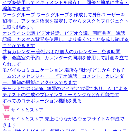
イブを使用してドキュメントを保存し、同僚と簡単に共有・
編集できます
ワークグループ
ワークグループを作成して外部ユーザーを
招待し、アクセス権限を設定してからタスクとプロジェクト
に取り組めます
オンライン会議
ビデオ通話、ビデオ会議、画面共有、通話
記録、カスタム背景を使用し、より多くのことを成し遂げる
ことができます
共有カレンダー
会社および個人のカレンダー、空き時間
帯、会議室の予約、カレンダーの同期を使用して計画を立て
られます
モバイルコミュニケーション
場所を問わずどこからでもチ
ームのメッセンジャー、ビデオ通話、コメント、カレンダ
ー、通知の機能にアクセスできます
チャットでの CoPilot
無限のアイデアの源であり、AI による
テキストの生成やブレインストーミングなどが可能です
すべてのコラボレーション機能を見る
サイトとストア
サイトとストア
売上につながるウェブサイトを作成で
きます