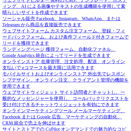
ウェブサイトビルダー
無料の CMS、テンプレート、ホステ
ィング、AI による画像やテキストの生成機能を使用して素
晴らしいサイトを作成できます
ソーシャル販売
Facebook、Instagram、WhatsApp、または
Telegram から商品を直接販売できます
ウェブサイトフォーム
カスタム注文フォーム、登録・フィ
ードバックフォーム、および条件フィールド付きフォームで
リードを獲得できます
ランディングページ
獲得フォーム、自動化ファネル、
Google Analytics 統合によってリードを生成できます
オンラインストア
在庫管理、注文処理、配送、オンライン
支払いで eコマースを最大限に活用できます
モバイルサイトおよびオンラインストア
外出先でレスポン
シブデザイン、オンライン注文、クライアント管理の機能を
使用できます
ウェブサイトウィジェット
サイト訪問者とチャットし、一
般的なメッセンジャーを使用し、コールバックリクエストを
受け付けできるチャットウィジェットを有効にできます
オンラインマーケティングツール
メールマーケティング、
Facebook または Google 広告、マーケティングの自動化、
CRM 統合で売上を伸ばせます
サイトとストアでの CoPilot
オンデマンドでの魅力的なコピ