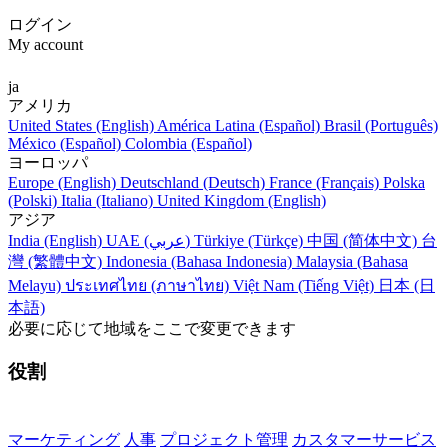
ログイン
My account
ja
アメリカ
United States (English)
América Latina (Español)
Brasil (Português)
México (Español)
Colombia (Español)
ヨーロッパ
Europe (English)
Deutschland (Deutsch)
France (Français)
Polska
(Polski)
Italia (Italiano)
United Kingdom (English)
アジア
India (English)
UAE (عربي)
Türkiye (Türkçe)
中国 (简体中文)
台
灣 (繁體中文)
Indonesia (Bahasa Indonesia)
Malaysia (Bahasa
Melayu)
ประเทศไทย (ภาษาไทย)
Việt Nam (Tiếng Việt)
日本 (日
本語)
必要に応じて地域をここで変更できます
役割
マーケティング
人事
プロジェクト管理
カスタマーサービス