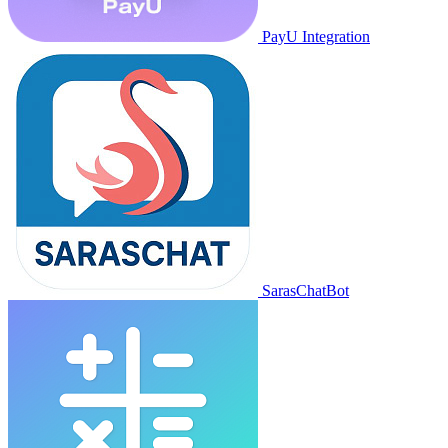
PayU Integration
SarasChatBot