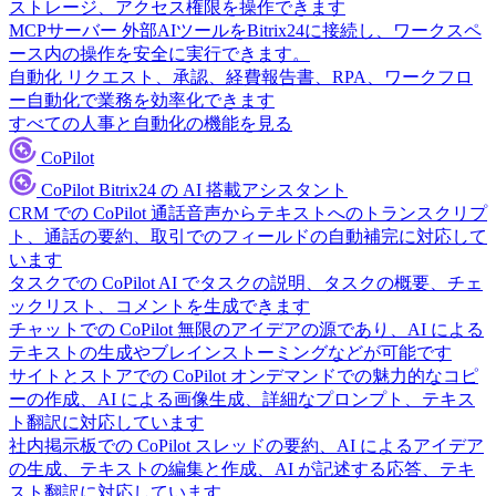
ストレージ、アクセス権限を操作できます
MCPサーバー
外部AIツールをBitrix24に接続し、ワークスペ
ース内の操作を安全に実行できます。
自動化
リクエスト、承認、経費報告書、RPA、ワークフロ
ー自動化で業務を効率化できます
すべての人事と自動化の機能を見る
CoPilot
CoPilot
Bitrix24 の AI 搭載アシスタント
CRM での CoPilot
通話音声からテキストへのトランスクリプ
ト、通話の要約、取引でのフィールドの自動補完に対応して
います
タスクでの CoPilot
AI でタスクの説明、タスクの概要、チェ
ックリスト、コメントを生成できます
チャットでの CoPilot
無限のアイデアの源であり、AI による
テキストの生成やブレインストーミングなどが可能です
サイトとストアでの CoPilot
オンデマンドでの魅力的なコピ
ーの作成、AI による画像生成、詳細なプロンプト、テキス
ト翻訳に対応しています
社内掲示板での CoPilot
スレッドの要約、AI によるアイデア
の生成、テキストの編集と作成、AI が記述する応答、テキ
スト翻訳に対応しています