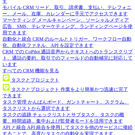
す
モバイル CRM
リード、取引、請求書、支払い、テレフォニ
ー、メール、在庫、カレンダーに手元でアクセスできます
マーケティング
メールキャンペーン、ソーシャルメディア
広告、SMS、テレマーケティング、ランディングページを使
用できます
自動化と統合
CRM のルールとトリガー、ワークフロー自動
化、自動化ファネル、API を設定できます
CRM での CoPilot
通話音声からテキストへのトランスクリプ
ト、通話の要約、取引でのフィールドの自動補完に対応して
います
すべての CRM 機能を見る
タスクとプロジェクト
タスクとプロジェクト
作業をより簡単かつ迅速に完了
できます
タスク管理
かんばんボード、ガントチャート、スクラム、
タスクリストから選択できます
タスクの追跡
チェックリストとサブタスク、タスクの概
要、時間追跡、集中および監督者モードを活用できます
API と統合
API 統合を使用してタスクを他のサービスに接続
することで、高度なタスクの自動化を実現できます。