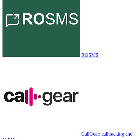
ROSMS
CallGear: calltracking and