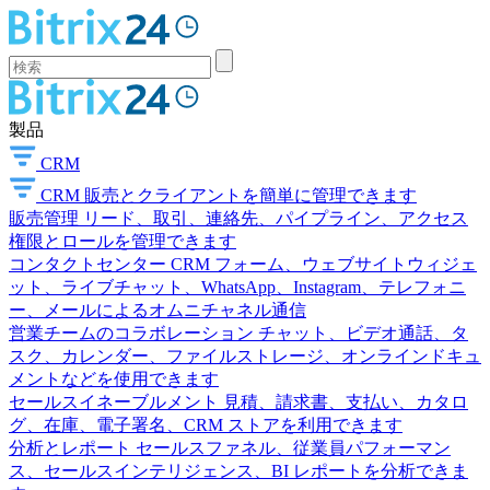
製品
CRM
CRM
販売とクライアントを簡単に管理できます
販売管理
リード、取引、連絡先、パイプライン、アクセス
権限とロールを管理できます
コンタクトセンター
CRM フォーム、ウェブサイトウィジェ
ット、ライブチャット、WhatsApp、Instagram、テレフォニ
ー、メールによるオムニチャネル通信
営業チームのコラボレーション
チャット、ビデオ通話、タ
スク、カレンダー、ファイルストレージ、オンラインドキュ
メントなどを使用できます
セールスイネーブルメント
見積、請求書、支払い、カタロ
グ、在庫、電子署名、CRM ストアを利用できます
分析とレポート
セールスファネル、従業員パフォーマン
ス、セールスインテリジェンス、BI レポートを分析できま