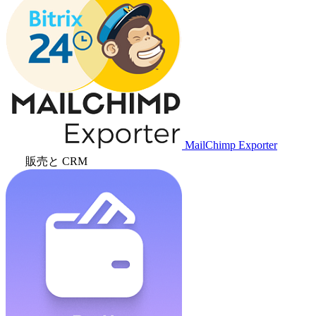
MailChimp Exporter
販売と CRM