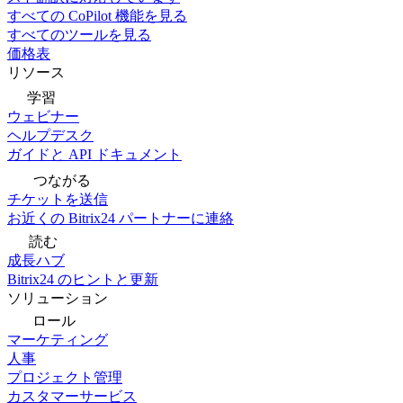
すべての CoPilot 機能を見る
すべてのツールを見る
価格表
リソース
学習
ウェビナー
ヘルプデスク
ガイドと API ドキュメント
つながる
チケットを送信
お近くの Bitrix24 パートナーに連絡
読む
成長ハブ
Bitrix24 のヒントと更新
ソリューション
ロール
マーケティング
人事
プロジェクト管理
カスタマーサービス