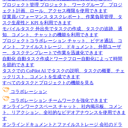
プロジェクト管理
プロジェクト、ワークグループ、プロジ
ェクト計画、ロール、アクセス権限を使用できます
従業員パフォーマンス
タスクレポート、作業負荷管理、タ
スク生産性と KPI を利用できます
モバイルタスク
外出先でタスクの作成、タスクの追跡、通
知、コメント、チャットの機能を利用できます
プロジェクトコラボレーション
チャット、ビデオ通話、コ
メント、ファイルストレージ、ドキュメント、外部ユーザ
ー、タスクテンプレートで作業を迅速化できます
自動化
自動タスク作成とワークフロー自動化によって時間
を節約できます
タスクでの CoPilot
AI でタスクの説明、タスクの概要、チェ
ックリスト、コメントを生成できます
すべてのタスクとプロジェクトの機能を見る
コラボレーション
コラボレーション
チームワークを強化できます
オンラインワークスペース
チャット、社内掲示板、コメン
ト、リアクション、全社的なビデオアナウンスを使用できま
す
オンラインドキュメントとファイルストレージ
会社のドラ