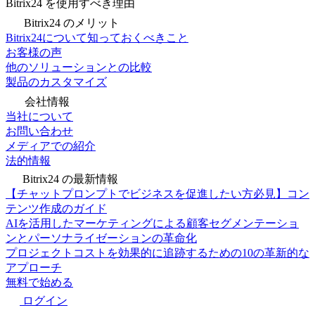
Bitrix24 を使用すべき理由
Bitrix24 のメリット
Bitrix24について知っておくべきこと
お客様の声
他のソリューションとの比較
製品のカスタマイズ
会社情報
当社について
お問い合わせ
メディアでの紹介
法的情報
Bitrix24 の最新情報
【チャットプロンプトでビジネスを促進したい方必見】コン
テンツ作成のガイド
AIを活用したマーケティングによる顧客セグメンテーショ
ンとパーソナライゼーションの革命化
プロジェクトコストを効果的に追跡するための10の革新的な
アプローチ
無料で始める
ログイン