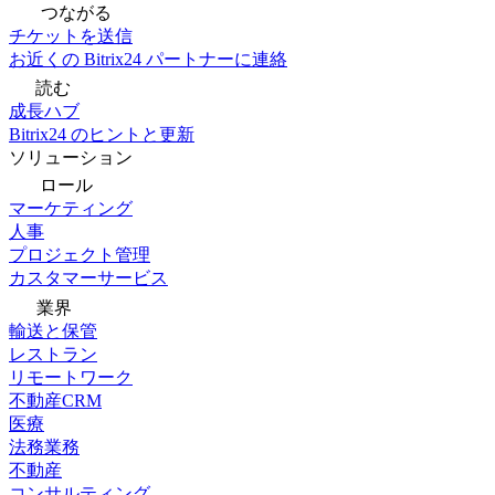
つながる
チケットを送信
お近くの Bitrix24 パートナーに連絡
読む
成長ハブ
Bitrix24 のヒントと更新
ソリューション
ロール
マーケティング
人事
プロジェクト管理
カスタマーサービス
業界
輸送と保管
レストラン
リモートワーク
不動産CRM
医療
法務業務
不動産
コンサルティング