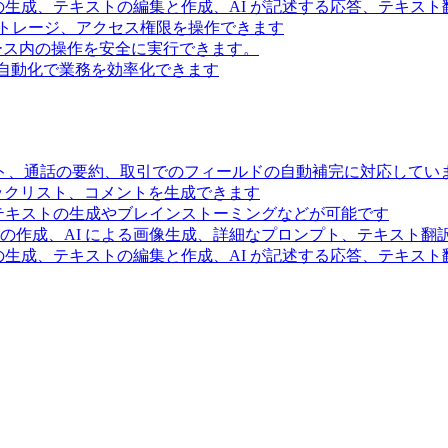
の生成、テキストの編集と作成、AI が記述する応答、テキス
トレージ、アクセス権限を操作できます
スペース内の操作を安全に実行できます。
ー自動化で業務を効率化できます
ト、通話の要約、取引でのフィールドの自動補完に対応してい
ェックリスト、コメントを生成できます
るテキストの生成やブレインストーミングなどが可能です
の作成、AI による画像生成、詳細なプロンプト、テキスト翻
の生成、テキストの編集と作成、AI が記述する応答、テキス