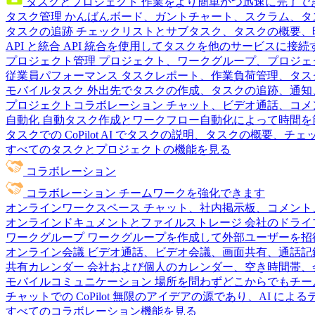
タスクとプロジェクト
作業をより簡単かつ迅速に完了で
タスク管理
かんばんボード、ガントチャート、スクラム、タ
タスクの追跡
チェックリストとサブタスク、タスクの概要、
API と統合
API 統合を使用してタスクを他のサービスに接
プロジェクト管理
プロジェクト、ワークグループ、プロジェ
従業員パフォーマンス
タスクレポート、作業負荷管理、タスク
モバイルタスク
外出先でタスクの作成、タスクの追跡、通知
プロジェクトコラボレーション
チャット、ビデオ通話、コメ
自動化
自動タスク作成とワークフロー自動化によって時間を
タスクでの CoPilot
AI でタスクの説明、タスクの概要、チ
すべてのタスクとプロジェクトの機能を見る
コラボレーション
コラボレーション
チームワークを強化できます
オンラインワークスペース
チャット、社内掲示板、コメント
オンラインドキュメントとファイルストレージ
会社のドライ
ワークグループ
ワークグループを作成して外部ユーザーを招
オンライン会議
ビデオ通話、ビデオ会議、画面共有、通話記
共有カレンダー
会社および個人のカレンダー、空き時間帯、
モバイルコミュニケーション
場所を問わずどこからでもチー
チャットでの CoPilot
無限のアイデアの源であり、AI によ
すべてのコラボレーション機能を見る