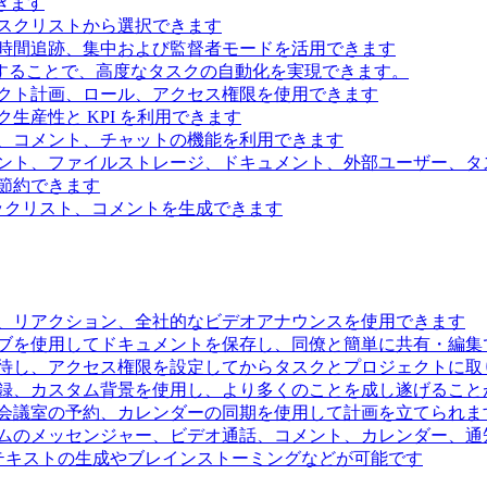
きます
スクリストから選択できます
時間追跡、集中および監督者モードを活用できます
続することで、高度なタスクの自動化を実現できます。
クト計画、ロール、アクセス権限を使用できます
生産性と KPI を利用できます
、コメント、チャットの機能を利用できます
ント、ファイルストレージ、ドキュメント、外部ユーザー、タ
節約できます
ェックリスト、コメントを生成できます
、リアクション、全社的なビデオアナウンスを使用できます
ブを使用してドキュメントを保存し、同僚と簡単に共有・編集
待し、アクセス権限を設定してからタスクとプロジェクトに取
録、カスタム背景を使用し、より多くのことを成し遂げること
会議室の予約、カレンダーの同期を使用して計画を立てられま
ムのメッセンジャー、ビデオ通話、コメント、カレンダー、通
るテキストの生成やブレインストーミングなどが可能です