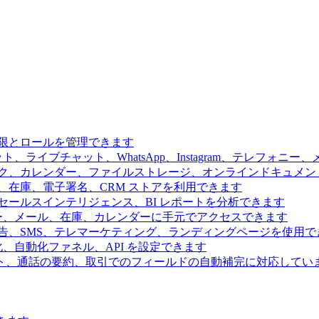
限とロールを管理できます
、ライブチャット、WhatsApp、Instagram、テレフォニ
ク、カレンダー、ファイルストレージ、オンラインドキュメン
、在庫、電子署名、CRM ストアを利用できます
ールスインテリジェンス、BI レポートを分析できます
ー、メール、在庫、カレンダーに手元でアクセスできます
告、SMS、テレマーケティング、ランディングページを使用で
、自動化ファネル、API を設定できます
ト、通話の要約、取引でのフィールドの自動補完に対応してい