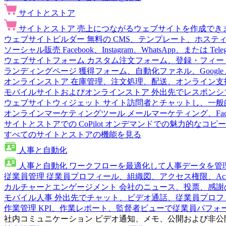
サイトとストア
サイトとストア
売上につながるウェブサイトを作成でき
ウェブサイトビルダー
無料の CMS、テンプレート、ホステ
ソーシャル販売
Facebook、Instagram、WhatsApp、または
ウェブサイトフォーム
カスタム注文フォーム、登録・フィー
ランディングページ
獲得フォーム、自動化ファネル、Google 
オンラインストア
在庫管理、注文処理、配送、オンライン支
モバイルサイトおよびオンラインストア
外出先でレスポンシ
ウェブサイトウィジェット
サイト訪問者とチャットし、一般
オンラインマーケティングツール
メールマーケティング、Fac
サイトとストアでの CoPilot
オンデマンドでの魅力的なコピー
すべてのサイトとストアの機能を見る
人事と自動化
人事と自動化
ワークフローを最適化して人事データを管
従業員管理
従業員プロフィール、組織図、アクセス権限、Active 
カルチャーとエンゲージメント
会社のニュース、投票、感謝
モバイル人事
外出先でチャット、ビデオ通話、従業員プロフ
作業管理
KPI、作業レポート、監督者ビューで従業員パフォ
社内コミュニケーション
ビデオ通知、メモ、公開および非公