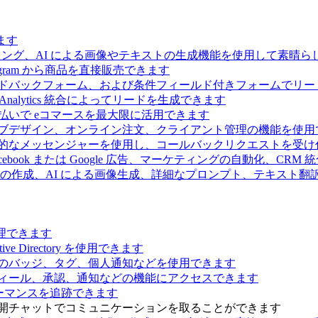
ます
ィング、AI による画像やテキストの生成機能を使用して素晴
 Telegram から商品を直接販売できます
ドバックフォーム、および条件フィールド付きフォームでリー
Analytics 統合によってリードを生成できます
払いで eコマースを最大限に活用できます
ブデザイン、オンライン注文、クライアント管理の機能を使用
的なメッセンジャーを使用し、コールバックリクエストを受け
ebook または Google 広告、マーケティングの自動化、CRM
の作成、AI による画像生成、詳細なプロンプト、テキスト翻
理できます
Directory を使用できます
のバッジ、タグ、個人通知などを使用できます
ィール、承認、通知などの機能にアクセスできます
ーマンスを追跡できます
開チャットでコミュニケーションを取ることができます