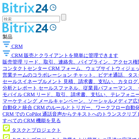
製品
CRM
CRM
販売とクライアントを簡単に管理できます
販売管理
リード、取引、連絡先、パイプライン、アクセス権
コンタクトセンター
CRM フォーム、ウェブサイトウィジェット
営業チームのコラボレーション
チャット、ビデオ通話、タス
セールスイネーブルメント
見積、請求書、支払い、カタログ
分析とレポート
セールスファネル、従業員パフォーマンス、セ
モバイル CRM
リード、取引、請求書、支払い、テレフォニ
マーケティング
メールキャンペーン、ソーシャルメディア広
自動化と統合
CRM のルールとトリガー、ワークフロー自動化
CRM での CoPilot
通話音声からテキストへのトランスクリプ
すべての CRM 機能を見る
タスクとプロジェクト