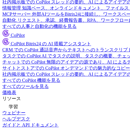
社内掲示板での CoPilot
スレッドの要約、AI によるアイデア
情報管理
知識ベース、オンラインドキュメント、ファイルス
MCPサーバー
外部AIツールをBitrix24に接続し、ワーク
自動化
リクエスト、承認、経費報告書、RPA、ワークフロ
すべての人事と自動化の機能を見る
CoPilot
CoPilot
Bitrix24 の AI 搭載アシスタント
CRM での CoPilot
通話音声からテキストへのトランスクリプ
タスクでの CoPilot
AI でタスクの説明、タスクの概要、チ
チャットでの CoPilot
無限のアイデアの源であり、AI によ
サイトとストアでの CoPilot
オンデマンドでの魅力的なコピー
社内掲示板での CoPilot
スレッドの要約、AI によるアイデア
すべての CoPilot 機能を見る
すべてのツールを見る
価格表
リソース
学習
ウェビナー
ヘルプデスク
ガイドと API ドキュメント