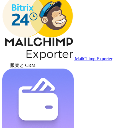
MailChimp Exporter
販売と CRM