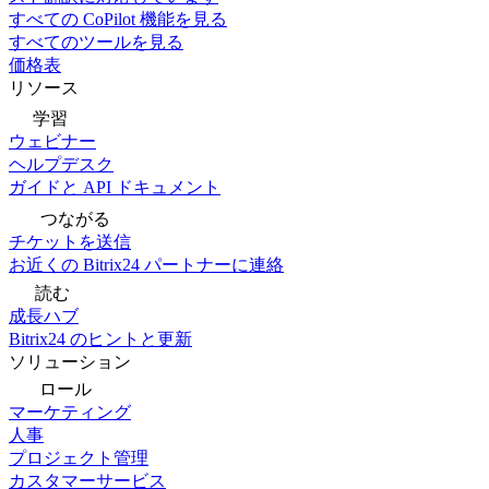
すべての CoPilot 機能を見る
すべてのツールを見る
価格表
リソース
学習
ウェビナー
ヘルプデスク
ガイドと API ドキュメント
つながる
チケットを送信
お近くの Bitrix24 パートナーに連絡
読む
成長ハブ
Bitrix24 のヒントと更新
ソリューション
ロール
マーケティング
人事
プロジェクト管理
カスタマーサービス