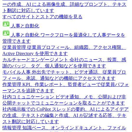
ーの作成、AI による画像生成、詳細なプロンプト、テキス
ト翻訳に対応しています
すべてのサイトとストアの機能を見る
人事と自動化
人事と自動化
ワークフローを最適化して人事データを
管理できます
従業員管理
従業員プロフィール、組織図、アクセス権限、
Active Directory を使用できます
カルチャーとエンゲージメント
会社のニュース、投票、感
謝のバッジ、タグ、個人通知などを使用できます
モバイル人事
外出先でチャット、ビデオ通話、従業員プロ
フィール、承認、通知などの機能にアクセスできます
作業管理
KPI、作業レポート、監督者ビューで従業員パフォ
ーマンスを追跡できます
社内コミュニケーション
ビデオ通知、メモ、公開および非
公開チャットでコミュニケーションを取ることができます
社内掲示板での CoPilot
スレッドの要約、AI によるアイデア
の生成、テキストの編集と作成、AI が記述する応答、テキ
スト翻訳に対応しています
情報管理
知識ベース、オンラインドキュメント、ファイル