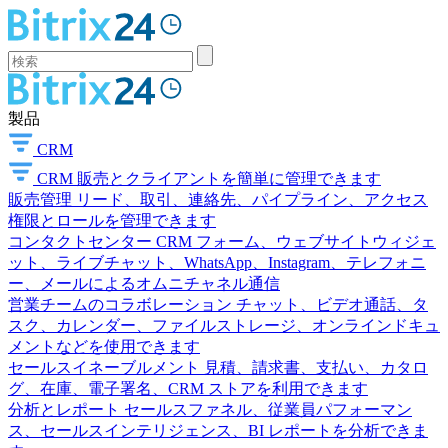
製品
CRM
CRM
販売とクライアントを簡単に管理できます
販売管理
リード、取引、連絡先、パイプライン、アクセス
権限とロールを管理できます
コンタクトセンター
CRM フォーム、ウェブサイトウィジェ
ット、ライブチャット、WhatsApp、Instagram、テレフォニ
ー、メールによるオムニチャネル通信
営業チームのコラボレーション
チャット、ビデオ通話、タ
スク、カレンダー、ファイルストレージ、オンラインドキュ
メントなどを使用できます
セールスイネーブルメント
見積、請求書、支払い、カタロ
グ、在庫、電子署名、CRM ストアを利用できます
分析とレポート
セールスファネル、従業員パフォーマン
ス、セールスインテリジェンス、BI レポートを分析できま