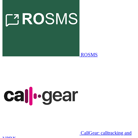
ROSMS
CallGear: calltracking and