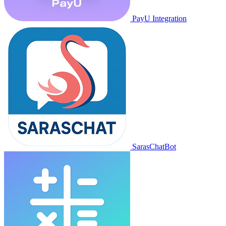
PayU Integration
SarasChatBot