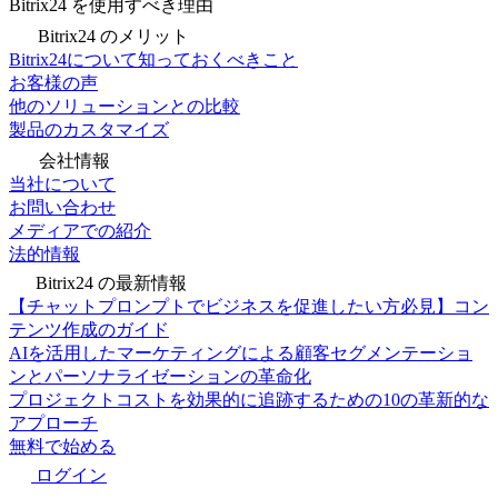
Bitrix24 を使用すべき理由
Bitrix24 のメリット
Bitrix24について知っておくべきこと
お客様の声
他のソリューションとの比較
製品のカスタマイズ
会社情報
当社について
お問い合わせ
メディアでの紹介
法的情報
Bitrix24 の最新情報
【チャットプロンプトでビジネスを促進したい方必見】コン
テンツ作成のガイド
AIを活用したマーケティングによる顧客セグメンテーショ
ンとパーソナライゼーションの革命化
プロジェクトコストを効果的に追跡するための10の革新的な
アプローチ
無料で始める
ログイン