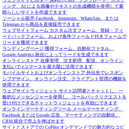
ウェブサイトビルダー
無料の CMS、テンプレート、ホステ
ィング、AI による画像やテキストの生成機能を使用して素
晴らしいサイトを作成できます
ソーシャル販売
Facebook、Instagram、WhatsApp、または
Telegram から商品を直接販売できます
ウェブサイトフォーム
カスタム注文フォーム、登録・フィ
ードバックフォーム、および条件フィールド付きフォームで
リードを獲得できます
ランディングページ
獲得フォーム、自動化ファネル、
Google Analytics 統合によってリードを生成できます
オンラインストア
在庫管理、注文処理、配送、オンライン
支払いで eコマースを最大限に活用できます
モバイルサイトおよびオンラインストア
外出先でレスポン
シブデザイン、オンライン注文、クライアント管理の機能を
使用できます
ウェブサイトウィジェット
サイト訪問者とチャットし、一
般的なメッセンジャーを使用し、コールバックリクエストを
受け付けできるチャットウィジェットを有効にできます
オンラインマーケティングツール
メールマーケティング、
Facebook または Google 広告、マーケティングの自動化、
CRM 統合で売上を伸ばせます
サイトとストアでの CoPilot
オンデマンドでの魅力的なコピ