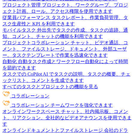
プロジェクト管理
プロジェクト、ワークグループ、プロジ
ェクト計画、ロール、アクセス権限を使用できます
従業員パフォーマンス
タスクレポート、作業負荷管理、タ
スク生産性と KPI を利用できます
モバイルタスク
外出先でタスクの作成、タスクの追跡、通
知、コメント、チャットの機能を利用できます
プロジェクトコラボレーション
チャット、ビデオ通話、コ
メント、ファイルストレージ、ドキュメント、外部ユーザ
ー、タスクテンプレートで作業を迅速化できます
自動化
自動タスク作成とワークフロー自動化によって時間
を節約できます
タスクでの CoPilot
AI でタスクの説明、タスクの概要、チェ
ックリスト、コメントを生成できます
すべてのタスクとプロジェクトの機能を見る
コラボレーション
コラボレーション
チームワークを強化できます
オンラインワークスペース
チャット、社内掲示板、コメン
ト、リアクション、全社的なビデオアナウンスを使用できま
す
オンラインドキュメントとファイルストレージ
会社のドラ