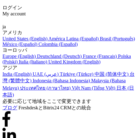
ログイン
My account
ja
アメリカ
United States (English)
América Latina (Español)
Brasil (Português)
México (Español)
Colombia (Español)
ヨーロッパ
Europe (English)
Deutschland (Deutsch)
France (Français)
Polska
(Polski)
Italia (Italiano)
United Kingdom (English)
アジア
India (English)
UAE (عربي)
Türkiye (Türkçe)
中国 (简体中文)
台
灣 (繁體中文)
Indonesia (Bahasa Indonesia)
Malaysia (Bahasa
Melayu)
ประเทศไทย (ภาษาไทย)
Việt Nam (Tiếng Việt)
日本 (日
本語)
必要に応じて地域をここで変更できます
ブログ
FreshdeskとBitrix24 CRMとの統合