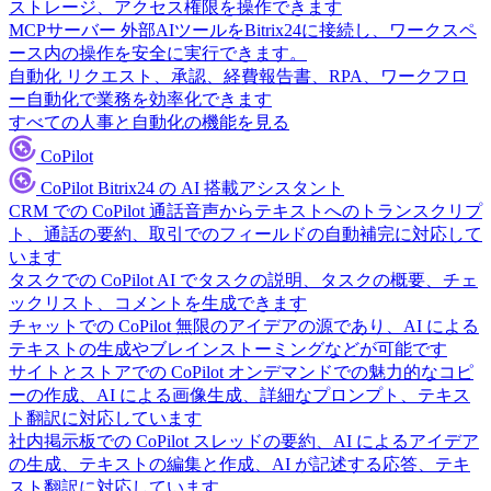
ストレージ、アクセス権限を操作できます
MCPサーバー
外部AIツールをBitrix24に接続し、ワークスペ
ース内の操作を安全に実行できます。
自動化
リクエスト、承認、経費報告書、RPA、ワークフロ
ー自動化で業務を効率化できます
すべての人事と自動化の機能を見る
CoPilot
CoPilot
Bitrix24 の AI 搭載アシスタント
CRM での CoPilot
通話音声からテキストへのトランスクリプ
ト、通話の要約、取引でのフィールドの自動補完に対応して
います
タスクでの CoPilot
AI でタスクの説明、タスクの概要、チェ
ックリスト、コメントを生成できます
チャットでの CoPilot
無限のアイデアの源であり、AI による
テキストの生成やブレインストーミングなどが可能です
サイトとストアでの CoPilot
オンデマンドでの魅力的なコピ
ーの作成、AI による画像生成、詳細なプロンプト、テキス
ト翻訳に対応しています
社内掲示板での CoPilot
スレッドの要約、AI によるアイデア
の生成、テキストの編集と作成、AI が記述する応答、テキ
スト翻訳に対応しています