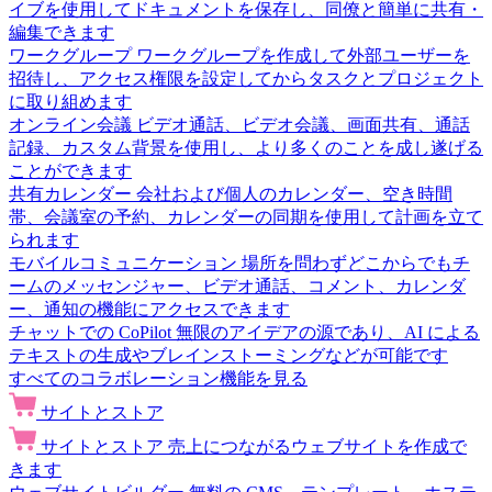
イブを使用してドキュメントを保存し、同僚と簡単に共有・
編集できます
ワークグループ
ワークグループを作成して外部ユーザーを
招待し、アクセス権限を設定してからタスクとプロジェクト
に取り組めます
オンライン会議
ビデオ通話、ビデオ会議、画面共有、通話
記録、カスタム背景を使用し、より多くのことを成し遂げる
ことができます
共有カレンダー
会社および個人のカレンダー、空き時間
帯、会議室の予約、カレンダーの同期を使用して計画を立て
られます
モバイルコミュニケーション
場所を問わずどこからでもチ
ームのメッセンジャー、ビデオ通話、コメント、カレンダ
ー、通知の機能にアクセスできます
チャットでの CoPilot
無限のアイデアの源であり、AI による
テキストの生成やブレインストーミングなどが可能です
すべてのコラボレーション機能を見る
サイトとストア
サイトとストア
売上につながるウェブサイトを作成で
きます