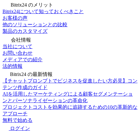
Bitrix24 のメリット
Bitrix24について知っておくべきこと
お客様の声
他のソリューションとの比較
製品のカスタマイズ
会社情報
当社について
お問い合わせ
メディアでの紹介
法的情報
Bitrix24 の最新情報
【チャットプロンプトでビジネスを促進したい方必見】コン
テンツ作成のガイド
AIを活用したマーケティングによる顧客セグメンテーショ
ンとパーソナライゼーションの革命化
プロジェクトコストを効果的に追跡するための10の革新的な
アプローチ
無料で始める
ログイン