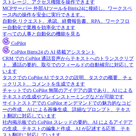
ストレージ、アクセス権限を操作できます
MCPサーバー
外部AIツールをBitrix24に接続し、ワークスペ
ース内の操作を安全に実行できます。
自動化
リクエスト、承認、経費報告書、RPA、ワークフロ
ー自動化で業務を効率化できます
すべての人事と自動化の機能を見る
CoPilot
CoPilot
Bitrix24 の AI 搭載アシスタント
CRM での CoPilot
通話音声からテキストへのトランスクリプ
ト、通話の要約、取引でのフィールドの自動補完に対応して
います
タスクでの CoPilot
AI でタスクの説明、タスクの概要、チェ
ックリスト、コメントを生成できます
チャットでの CoPilot
無限のアイデアの源であり、AI による
テキストの生成やブレインストーミングなどが可能です
サイトとストアでの CoPilot
オンデマンドでの魅力的なコピ
ーの作成、AI による画像生成、詳細なプロンプト、テキス
ト翻訳に対応しています
社内掲示板での CoPilot
スレッドの要約、AI によるアイデア
の生成、テキストの編集と作成、AI が記述する応答、テキ
スト翻訳に対応しています