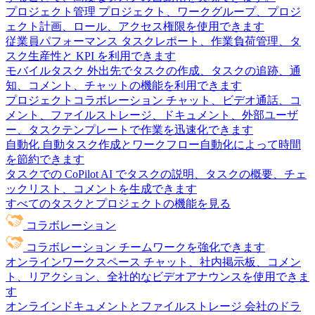
プロジェクト管理
プロジェクト、ワークグループ、プロジ
ェクト計画、ロール、アクセス権限を使用できます
従業員パフォーマンス
タスクレポート、作業負荷管理、タ
スク生産性と KPI を利用できます
モバイルタスク
外出先でタスクの作成、タスクの追跡、通
知、コメント、チャットの機能を利用できます
プロジェクトコラボレーション
チャット、ビデオ通話、コ
メント、ファイルストレージ、ドキュメント、外部ユーザ
ー、タスクテンプレートで作業を迅速化できます
自動化
自動タスク作成とワークフロー自動化によって時間
を節約できます
タスクでの CoPilot
AI でタスクの説明、タスクの概要、チェ
ックリスト、コメントを生成できます
すべてのタスクとプロジェクトの機能を見る
コラボレーション
コラボレーション
チームワークを強化できます
オンラインワークスペース
チャット、社内掲示板、コメン
ト、リアクション、全社的なビデオアナウンスを使用できま
す
オンラインドキュメントとファイルストレージ
会社のドラ