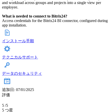
and workload across groups and projects into a single view per
employee.
What is needed to connect to Bitrix24?
Access credentials for the Bitrix24 BI connector, configured during
app installation.
インストール手順
テクニカルサポート
データのセキュリティ
追加日: 07/01/2025
評価
5
/5
5 つ星