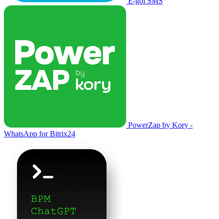
E-goi SMS
PowerZap by Kory -
WhatsApp for Bitrix24