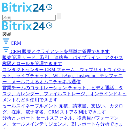
製品
CRM
CRM
販売とクライアントを簡単に管理できます
販売管理
リード、取引、連絡先、パイプライン、アクセス
権限とロールを管理できます
コンタクトセンター
CRM フォーム、ウェブサイトウィジェ
ット、ライブチャット、WhatsApp、Instagram、テレフォニ
ー、メールによるオムニチャネル通信
営業チームのコラボレーション
チャット、ビデオ通話、タ
スク、カレンダー、ファイルストレージ、オンラインドキュ
メントなどを使用できます
セールスイネーブルメント
見積、請求書、支払い、カタロ
グ、在庫、電子署名、CRM ストアを利用できます
分析とレポート
セールスファネル、従業員パフォーマン
ス、セールスインテリジェンス、BI レポートを分析できま