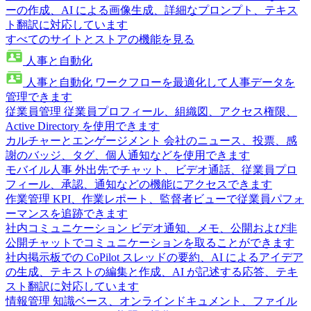
ーの作成、AI による画像生成、詳細なプロンプト、テキス
ト翻訳に対応しています
すべてのサイトとストアの機能を見る
人事と自動化
人事と自動化
ワークフローを最適化して人事データを
管理できます
従業員管理
従業員プロフィール、組織図、アクセス権限、
Active Directory を使用できます
カルチャーとエンゲージメント
会社のニュース、投票、感
謝のバッジ、タグ、個人通知などを使用できます
モバイル人事
外出先でチャット、ビデオ通話、従業員プロ
フィール、承認、通知などの機能にアクセスできます
作業管理
KPI、作業レポート、監督者ビューで従業員パフォ
ーマンスを追跡できます
社内コミュニケーション
ビデオ通知、メモ、公開および非
公開チャットでコミュニケーションを取ることができます
社内掲示板での CoPilot
スレッドの要約、AI によるアイデア
の生成、テキストの編集と作成、AI が記述する応答、テキ
スト翻訳に対応しています
情報管理
知識ベース、オンラインドキュメント、ファイル