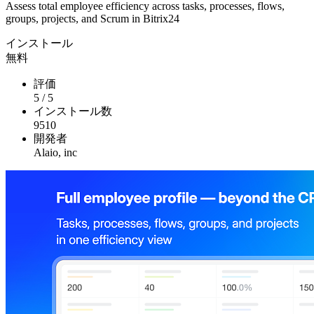
Assess total employee efficiency across tasks, processes, flows,
groups, projects, and Scrum in Bitrix24
インストール
無料
評価
5
/
5
インストール数
9510
開発者
Alaio, inc