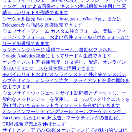
ウェブサイトビルダー
無料の CMS、テンプレート、ホステ
ィング、AI による画像やテキストの生成機能を使用して素
晴らしいサイトを作成できます
ソーシャル販売
Facebook、Instagram、WhatsApp、または
Telegram から商品を直接販売できます
ウェブサイトフォーム
カスタム注文フォーム、登録・フィ
ードバックフォーム、および条件フィールド付きフォームで
リードを獲得できます
ランディングページ
獲得フォーム、自動化ファネル、
Google Analytics 統合によってリードを生成できます
オンラインストア
在庫管理、注文処理、配送、オンライン
支払いで eコマースを最大限に活用できます
モバイルサイトおよびオンラインストア
外出先でレスポン
シブデザイン、オンライン注文、クライアント管理の機能を
使用できます
ウェブサイトウィジェット
サイト訪問者とチャットし、一
般的なメッセンジャーを使用し、コールバックリクエストを
受け付けできるチャットウィジェットを有効にできます
オンラインマーケティングツール
メールマーケティング、
Facebook または Google 広告、マーケティングの自動化、
CRM 統合で売上を伸ばせます
サイトとストアでの CoPilot
オンデマンドでの魅力的なコピ