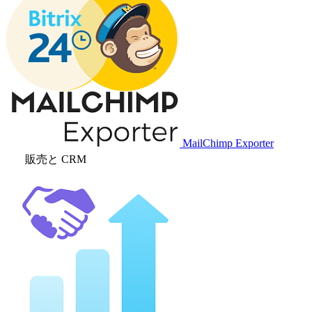
MailChimp Exporter
販売と CRM