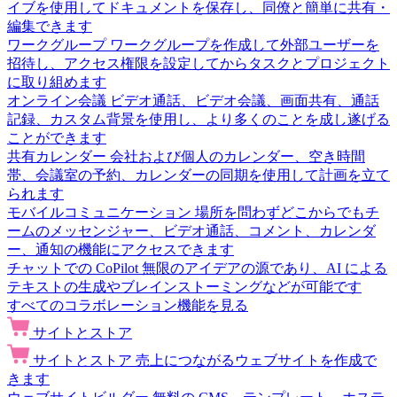
イブを使用してドキュメントを保存し、同僚と簡単に共有・
編集できます
ワークグループ
ワークグループを作成して外部ユーザーを
招待し、アクセス権限を設定してからタスクとプロジェクト
に取り組めます
オンライン会議
ビデオ通話、ビデオ会議、画面共有、通話
記録、カスタム背景を使用し、より多くのことを成し遂げる
ことができます
共有カレンダー
会社および個人のカレンダー、空き時間
帯、会議室の予約、カレンダーの同期を使用して計画を立て
られます
モバイルコミュニケーション
場所を問わずどこからでもチ
ームのメッセンジャー、ビデオ通話、コメント、カレンダ
ー、通知の機能にアクセスできます
チャットでの CoPilot
無限のアイデアの源であり、AI による
テキストの生成やブレインストーミングなどが可能です
すべてのコラボレーション機能を見る
サイトとストア
サイトとストア
売上につながるウェブサイトを作成で
きます