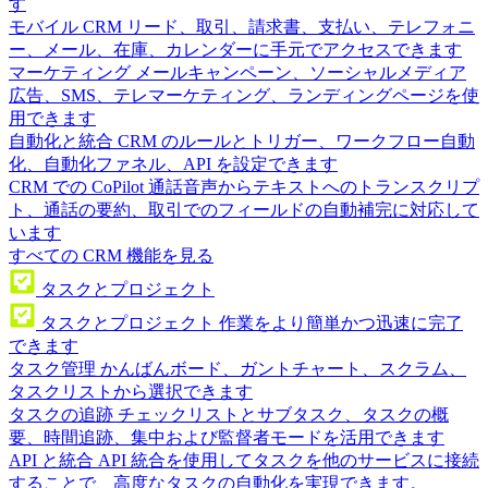
す
モバイル CRM
リード、取引、請求書、支払い、テレフォニ
ー、メール、在庫、カレンダーに手元でアクセスできます
マーケティング
メールキャンペーン、ソーシャルメディア
広告、SMS、テレマーケティング、ランディングページを使
用できます
自動化と統合
CRM のルールとトリガー、ワークフロー自動
化、自動化ファネル、API を設定できます
CRM での CoPilot
通話音声からテキストへのトランスクリプ
ト、通話の要約、取引でのフィールドの自動補完に対応して
います
すべての CRM 機能を見る
タスクとプロジェクト
タスクとプロジェクト
作業をより簡単かつ迅速に完了
できます
タスク管理
かんばんボード、ガントチャート、スクラム、
タスクリストから選択できます
タスクの追跡
チェックリストとサブタスク、タスクの概
要、時間追跡、集中および監督者モードを活用できます
API と統合
API 統合を使用してタスクを他のサービスに接続
することで、高度なタスクの自動化を実現できます。