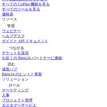
すべての CoPilot 機能を見る
すべてのツールを見る
価格表
リソース
学習
ウェビナー
ヘルプデスク
ガイドと API ドキュメント
つながる
チケットを送信
お近くの Bitrix24 パートナーに連絡
読む
成長ハブ
Bitrix24 のヒントと更新
ソリューション
ロール
マーケティング
人事
プロジェクト管理
カスタマーサービス