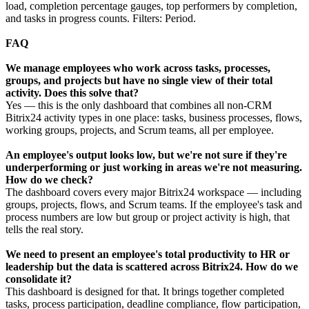
load, completion percentage gauges, top performers by completion,
and tasks in progress counts. Filters: Period.
FAQ
We manage employees who work across tasks, processes,
groups, and projects but have no single view of their total
activity. Does this solve that?
Yes — this is the only dashboard that combines all non-CRM
Bitrix24 activity types in one place: tasks, business processes, flows,
working groups, projects, and Scrum teams, all per employee.
An employee's output looks low, but we're not sure if they're
underperforming or just working in areas we're not measuring.
How do we check?
The dashboard covers every major Bitrix24 workspace — including
groups, projects, flows, and Scrum teams. If the employee's task and
process numbers are low but group or project activity is high, that
tells the real story.
We need to present an employee's total productivity to HR or
leadership but the data is scattered across Bitrix24. How do we
consolidate it?
This dashboard is designed for that. It brings together completed
tasks, process participation, deadline compliance, flow participation,