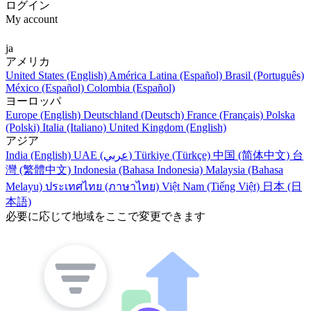
ログイン
My account
ja
アメリカ
United States (English)
América Latina (Español)
Brasil (Português)
México (Español)
Colombia (Español)
ヨーロッパ
Europe (English)
Deutschland (Deutsch)
France (Français)
Polska
(Polski)
Italia (Italiano)
United Kingdom (English)
アジア
India (English)
UAE (عربي)
Türkiye (Türkçe)
中国 (简体中文)
台
灣 (繁體中文)
Indonesia (Bahasa Indonesia)
Malaysia (Bahasa
Melayu)
ประเทศไทย (ภาษาไทย)
Việt Nam (Tiếng Việt)
日本 (日
本語)
必要に応じて地域をここで変更できます