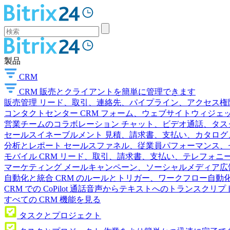
製品
CRM
CRM
販売とクライアントを簡単に管理できます
販売管理
リード、取引、連絡先、パイプライン、アクセス権
コンタクトセンター
CRM フォーム、ウェブサイトウィジェット
営業チームのコラボレーション
チャット、ビデオ通話、タス
セールスイネーブルメント
見積、請求書、支払い、カタログ
分析とレポート
セールスファネル、従業員パフォーマンス、セ
モバイル CRM
リード、取引、請求書、支払い、テレフォニ
マーケティング
メールキャンペーン、ソーシャルメディア広
自動化と統合
CRM のルールとトリガー、ワークフロー自動化
CRM での CoPilot
通話音声からテキストへのトランスクリプ
すべての CRM 機能を見る
タスクとプロジェクト