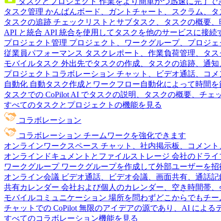
タスクとプロジェクト
作業をより簡単かつ迅速に完了で
タスク管理
かんばんボード、ガントチャート、スクラム、タ
タスクの追跡
チェックリストとサブタスク、タスクの概要、
API と統合
API 統合を使用してタスクを他のサービスに接
プロジェクト管理
プロジェクト、ワークグループ、プロジェ
従業員パフォーマンス
タスクレポート、作業負荷管理、タスク
モバイルタスク
外出先でタスクの作成、タスクの追跡、通知
プロジェクトコラボレーション
チャット、ビデオ通話、コメ
自動化
自動タスク作成とワークフロー自動化によって時間を
タスクでの CoPilot
AI でタスクの説明、タスクの概要、チ
すべてのタスクとプロジェクトの機能を見る
コラボレーション
コラボレーション
チームワークを強化できます
オンラインワークスペース
チャット、社内掲示板、コメント
オンラインドキュメントとファイルストレージ
会社のドライ
ワークグループ
ワークグループを作成して外部ユーザーを招
オンライン会議
ビデオ通話、ビデオ会議、画面共有、通話記
共有カレンダー
会社および個人のカレンダー、空き時間帯、
モバイルコミュニケーション
場所を問わずどこからでもチー
チャットでの CoPilot
無限のアイデアの源であり、AI によ
すべてのコラボレーション機能を見る