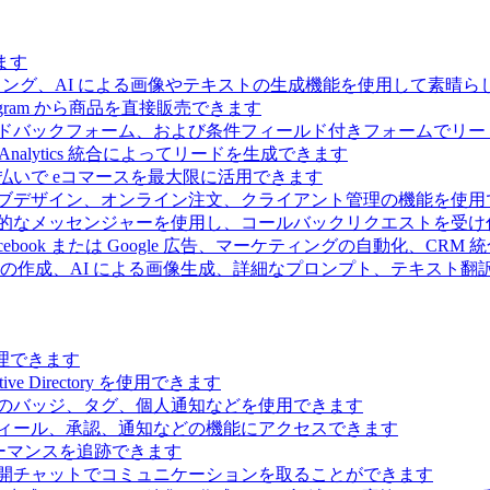
ます
ィング、AI による画像やテキストの生成機能を使用して素晴
 Telegram から商品を直接販売できます
ドバックフォーム、および条件フィールド付きフォームでリー
Analytics 統合によってリードを生成できます
払いで eコマースを最大限に活用できます
ブデザイン、オンライン注文、クライアント管理の機能を使用
的なメッセンジャーを使用し、コールバックリクエストを受け
ebook または Google 広告、マーケティングの自動化、CRM
の作成、AI による画像生成、詳細なプロンプト、テキスト翻
理できます
Directory を使用できます
のバッジ、タグ、個人通知などを使用できます
ィール、承認、通知などの機能にアクセスできます
ーマンスを追跡できます
開チャットでコミュニケーションを取ることができます