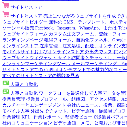
サイトとストア
サイトとストア
売上につながるウェブサイトを作成でき
ウェブサイトビルダー
無料の CMS、テンプレート、ホステ
ソーシャル販売
Facebook、Instagram、WhatsApp、または
ウェブサイトフォーム
カスタム注文フォーム、登録・フィー
ランディングページ
獲得フォーム、自動化ファネル、Google 
オンラインストア
在庫管理、注文処理、配送、オンライン支
モバイルサイトおよびオンラインストア
外出先でレスポンシ
ウェブサイトウィジェット
サイト訪問者とチャットし、一般
オンラインマーケティングツール
メールマーケティング、Fac
サイトとストアでの CoPilot
オンデマンドでの魅力的なコピー
すべてのサイトとストアの機能を見る
人事と自動化
人事と自動化
ワークフローを最適化して人事データを管
従業員管理
従業員プロフィール、組織図、アクセス権限、Active 
カルチャーとエンゲージメント
会社のニュース、投票、感謝
モバイル人事
外出先でチャット、ビデオ通話、従業員プロフ
作業管理
KPI、作業レポート、監督者ビューで従業員パフォ
社内コミュニケーション
ビデオ通知、メモ、公開および非公