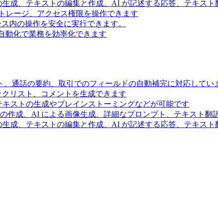
の生成、テキストの編集と作成、AI が記述する応答、テキス
トレージ、アクセス権限を操作できます
スペース内の操作を安全に実行できます。
ー自動化で業務を効率化できます
ト、通話の要約、取引でのフィールドの自動補完に対応してい
ェックリスト、コメントを生成できます
るテキストの生成やブレインストーミングなどが可能です
の作成、AI による画像生成、詳細なプロンプト、テキスト翻
の生成、テキストの編集と作成、AI が記述する応答、テキス