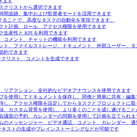
きます
スクリストから選択できます
時間追跡、集中および監督者モードを活用できます
続することで、高度なタスクの自動化を実現できます。
クト計画、ロール、アクセス権限を使用できます
生産性と KPI を利用できます
、コメント、チャットの機能を利用できます
ント、ファイルストレージ、ドキュメント、外部ユーザー、タ
節約できます
ェックリスト、コメントを生成できます
、リアクション、全社的なビデオアナウンスを使用できます
ブを使用してドキュメントを保存し、同僚と簡単に共有・編集
待し、アクセス権限を設定してからタスクとプロジェクトに取
録、カスタム背景を使用し、より多くのことを成し遂げること
会議室の予約、カレンダーの同期を使用して計画を立てられま
ムのメッセンジャー、ビデオ通話、コメント、カレンダー、通
るテキストの生成やブレインストーミングなどが可能です