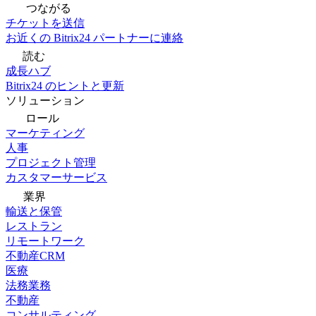
つながる
チケットを送信
お近くの Bitrix24 パートナーに連絡
読む
成長ハブ
Bitrix24 のヒントと更新
ソリューション
ロール
マーケティング
人事
プロジェクト管理
カスタマーサービス
業界
輸送と保管
レストラン
リモートワーク
不動産CRM
医療
法務業務
不動産
コンサルティング