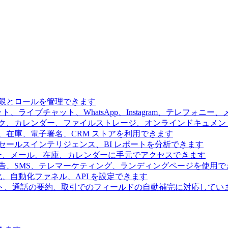
限とロールを管理できます
、ライブチャット、WhatsApp、Instagram、テレフォニ
ク、カレンダー、ファイルストレージ、オンラインドキュメン
、在庫、電子署名、CRM ストアを利用できます
ールスインテリジェンス、BI レポートを分析できます
ー、メール、在庫、カレンダーに手元でアクセスできます
告、SMS、テレマーケティング、ランディングページを使用で
、自動化ファネル、API を設定できます
ト、通話の要約、取引でのフィールドの自動補完に対応してい