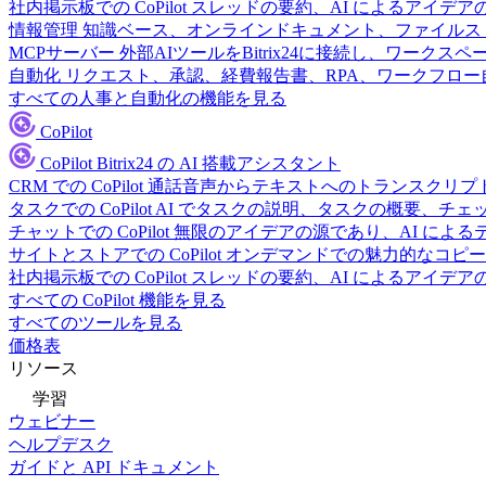
社内掲示板での CoPilot
スレッドの要約、AI によるアイデア
情報管理
知識ベース、オンラインドキュメント、ファイルス
MCPサーバー
外部AIツールをBitrix24に接続し、ワーク
自動化
リクエスト、承認、経費報告書、RPA、ワークフロ
すべての人事と自動化の機能を見る
CoPilot
CoPilot
Bitrix24 の AI 搭載アシスタント
CRM での CoPilot
通話音声からテキストへのトランスクリプ
タスクでの CoPilot
AI でタスクの説明、タスクの概要、チ
チャットでの CoPilot
無限のアイデアの源であり、AI によ
サイトとストアでの CoPilot
オンデマンドでの魅力的なコピー
社内掲示板での CoPilot
スレッドの要約、AI によるアイデア
すべての CoPilot 機能を見る
すべてのツールを見る
価格表
リソース
学習
ウェビナー
ヘルプデスク
ガイドと API ドキュメント