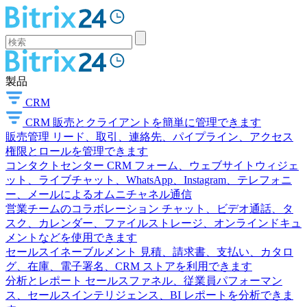
製品
CRM
CRM
販売とクライアントを簡単に管理できます
販売管理
リード、取引、連絡先、パイプライン、アクセス
権限とロールを管理できます
コンタクトセンター
CRM フォーム、ウェブサイトウィジェ
ット、ライブチャット、WhatsApp、Instagram、テレフォニ
ー、メールによるオムニチャネル通信
営業チームのコラボレーション
チャット、ビデオ通話、タ
スク、カレンダー、ファイルストレージ、オンラインドキュ
メントなどを使用できます
セールスイネーブルメント
見積、請求書、支払い、カタロ
グ、在庫、電子署名、CRM ストアを利用できます
分析とレポート
セールスファネル、従業員パフォーマン
ス、セールスインテリジェンス、BI レポートを分析できま