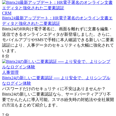
CRM
Bitrix24最新アップデート：HR電子署名のオンライン文書エ
ディタと強化された二要素認証
Bitrix24のHR向け電子署名に、画面を離れずに文書を編集・
送信できるオンラインエディタが新登場しました。さらに、
モバイルアプリやSMSで手軽に本人確認できる新しい二要素
認証により、人事データのセキュリティも大幅に強化されて
います。
8 分
人事管理
Bitrix24の新しい二要素認証 ── より安全で、よりシンプル
なログイン体験
パスワードだけのセキュリティに不安はありませんか？
Bitrix24の新しい二要素認証なら、サードパーティアプリ不
要でかんたんに導入可能。スマホ紛失時の対処法や全社展開
の方法もまとめて紹介します。
7 分