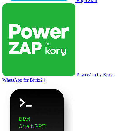
E-goi SMS
PowerZap by Kory -
WhatsApp for Bitrix24