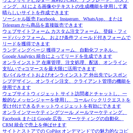
ウェブサイトビルダー
無料の CMS、テンプレート、ホステ
ィング、AI による画像やテキストの生成機能を使用して素
晴らしいサイトを作成できます
ソーシャル販売
Facebook、Instagram、WhatsApp、または
Telegram から商品を直接販売できます
ウェブサイトフォーム
カスタム注文フォーム、登録・フィ
ードバックフォーム、および条件フィールド付きフォームで
リードを獲得できます
ランディングページ
獲得フォーム、自動化ファネル、
Google Analytics 統合によってリードを生成できます
オンラインストア
在庫管理、注文処理、配送、オンライン
支払いで eコマースを最大限に活用できます
モバイルサイトおよびオンラインストア
外出先でレスポン
シブデザイン、オンライン注文、クライアント管理の機能を
使用できます
ウェブサイトウィジェット
サイト訪問者とチャットし、一
般的なメッセンジャーを使用し、コールバックリクエストを
受け付けできるチャットウィジェットを有効にできます
オンラインマーケティングツール
メールマーケティング、
Facebook または Google 広告、マーケティングの自動化、
CRM 統合で売上を伸ばせます
サイトとストアでの CoPilot
オンデマンドでの魅力的なコピ