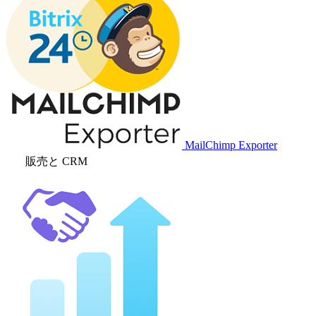
MailChimp Exporter
販売と CRM