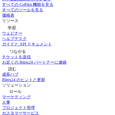
すべての CoPilot 機能を見る
すべてのツールを見る
価格表
リソース
学習
ウェビナー
ヘルプデスク
ガイドと API ドキュメント
つながる
チケットを送信
お近くの Bitrix24 パートナーに連絡
読む
成長ハブ
Bitrix24 のヒントと更新
ソリューション
ロール
マーケティング
人事
プロジェクト管理
カスタマーサービス