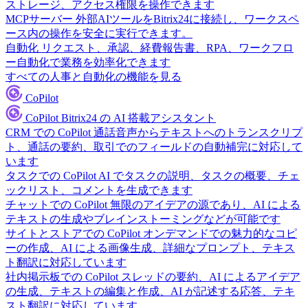
ストレージ、アクセス権限を操作できます
MCPサーバー
外部AIツールをBitrix24に接続し、ワークスペ
ース内の操作を安全に実行できます。
自動化
リクエスト、承認、経費報告書、RPA、ワークフロ
ー自動化で業務を効率化できます
すべての人事と自動化の機能を見る
CoPilot
CoPilot
Bitrix24 の AI 搭載アシスタント
CRM での CoPilot
通話音声からテキストへのトランスクリプ
ト、通話の要約、取引でのフィールドの自動補完に対応して
います
タスクでの CoPilot
AI でタスクの説明、タスクの概要、チェ
ックリスト、コメントを生成できます
チャットでの CoPilot
無限のアイデアの源であり、AI による
テキストの生成やブレインストーミングなどが可能です
サイトとストアでの CoPilot
オンデマンドでの魅力的なコピ
ーの作成、AI による画像生成、詳細なプロンプト、テキス
ト翻訳に対応しています
社内掲示板での CoPilot
スレッドの要約、AI によるアイデア
の生成、テキストの編集と作成、AI が記述する応答、テキ
スト翻訳に対応しています