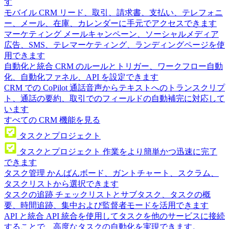
す
モバイル CRM
リード、取引、請求書、支払い、テレフォニ
ー、メール、在庫、カレンダーに手元でアクセスできます
マーケティング
メールキャンペーン、ソーシャルメディア
広告、SMS、テレマーケティング、ランディングページを使
用できます
自動化と統合
CRM のルールとトリガー、ワークフロー自動
化、自動化ファネル、API を設定できます
CRM での CoPilot
通話音声からテキストへのトランスクリプ
ト、通話の要約、取引でのフィールドの自動補完に対応して
います
すべての CRM 機能を見る
タスクとプロジェクト
タスクとプロジェクト
作業をより簡単かつ迅速に完了
できます
タスク管理
かんばんボード、ガントチャート、スクラム、
タスクリストから選択できます
タスクの追跡
チェックリストとサブタスク、タスクの概
要、時間追跡、集中および監督者モードを活用できます
API と統合
API 統合を使用してタスクを他のサービスに接続
することで、高度なタスクの自動化を実現できます。