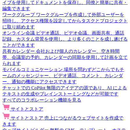
イブを使用してドキュメントを保存し、同僚と簡単に共有・
編集できます
ワークグループ
ワークグループを作成して外部ユーザーを
招待し、アクセス権限を設定してからタスクとプロジェクト
に取り組めます
オンライン会議
ビデオ通話、ビデオ会議、画面共有、通話
記録、カスタム背景を使用し、より多くのことを成し遂げる
ことができます
共有カレンダー
会社および個人のカレンダー、空き時間
帯、会議室の予約、カレンダーの同期を使用して計画を立て
られます
モバイルコミュニケーション
場所を問わずどこからでもチ
ームのメッセンジャー、ビデオ通話、コメント、カレンダ
ー、通知の機能にアクセスできます
チャットでの CoPilot
無限のアイデアの源であり、AI による
テキストの生成やブレインストーミングなどが可能です
すべてのコラボレーション機能を見る
サイトとストア
サイトとストア
売上につながるウェブサイトを作成で
きます