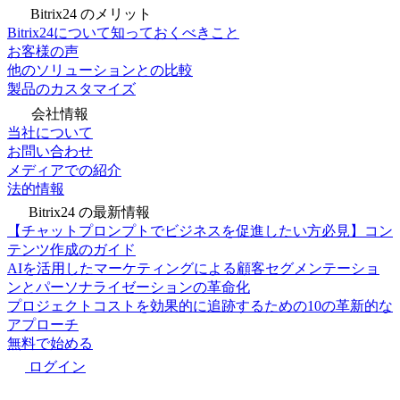
Bitrix24 のメリット
Bitrix24について知っておくべきこと
お客様の声
他のソリューションとの比較
製品のカスタマイズ
会社情報
当社について
お問い合わせ
メディアでの紹介
法的情報
Bitrix24 の最新情報
【チャットプロンプトでビジネスを促進したい方必見】コン
テンツ作成のガイド
AIを活用したマーケティングによる顧客セグメンテーショ
ンとパーソナライゼーションの革命化
プロジェクトコストを効果的に追跡するための10の革新的な
アプローチ
無料で始める
ログイン