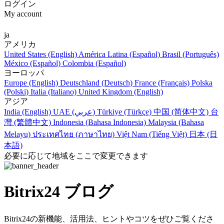
ログイン
My account
ja
アメリカ
United States (English)
América Latina (Español)
Brasil (Português)
México (Español)
Colombia (Español)
ヨーロッパ
Europe (English)
Deutschland (Deutsch)
France (Français)
Polska
(Polski)
Italia (Italiano)
United Kingdom (English)
アジア
India (English)
UAE (عربي)
Türkiye (Türkçe)
中国 (简体中文)
台
灣 (繁體中文)
Indonesia (Bahasa Indonesia)
Malaysia (Bahasa
Melayu)
ประเทศไทย (ภาษาไทย)
Việt Nam (Tiếng Việt)
日本 (日
本語)
必要に応じて地域をここで変更できます
Bitrix24 ブログ
Bitrix24の新機能、活用法、ヒントやコツをぜひご覧くださ