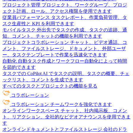
プロジェクト管理
プロジェクト、ワークグループ、プロジ
ェクト計画、ロール、アクセス権限を使用できます
従業員パフォーマンス
タスクレポート、作業負荷管理、タ
スク生産性と KPI を利用できます
モバイルタスク
外出先でタスクの作成、タスクの追跡、通
知、コメント、チャットの機能を利用できます
プロジェクトコラボレーション
チャット、ビデオ通話、コ
メント、ファイルストレージ、ドキュメント、外部ユーザ
ー、タスクテンプレートで作業を迅速化できます
自動化
自動タスク作成とワークフロー自動化によって時間
を節約できます
タスクでの CoPilot
AI でタスクの説明、タスクの概要、チェ
ックリスト、コメントを生成できます
すべてのタスクとプロジェクトの機能を見る
コラボレーション
コラボレーション
チームワークを強化できます
オンラインワークスペース
チャット、社内掲示板、コメン
ト、リアクション、全社的なビデオアナウンスを使用できま
す
オンラインドキュメントとファイルストレージ
会社のドラ