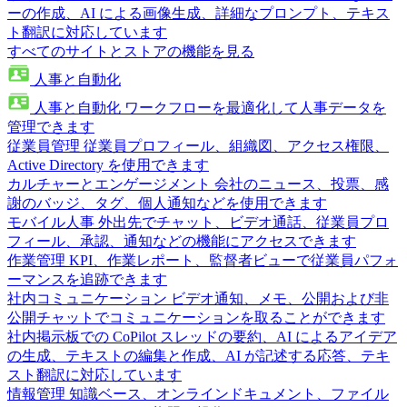
ーの作成、AI による画像生成、詳細なプロンプト、テキス
ト翻訳に対応しています
すべてのサイトとストアの機能を見る
人事と自動化
人事と自動化
ワークフローを最適化して人事データを
管理できます
従業員管理
従業員プロフィール、組織図、アクセス権限、
Active Directory を使用できます
カルチャーとエンゲージメント
会社のニュース、投票、感
謝のバッジ、タグ、個人通知などを使用できます
モバイル人事
外出先でチャット、ビデオ通話、従業員プロ
フィール、承認、通知などの機能にアクセスできます
作業管理
KPI、作業レポート、監督者ビューで従業員パフォ
ーマンスを追跡できます
社内コミュニケーション
ビデオ通知、メモ、公開および非
公開チャットでコミュニケーションを取ることができます
社内掲示板での CoPilot
スレッドの要約、AI によるアイデア
の生成、テキストの編集と作成、AI が記述する応答、テキ
スト翻訳に対応しています
情報管理
知識ベース、オンラインドキュメント、ファイル