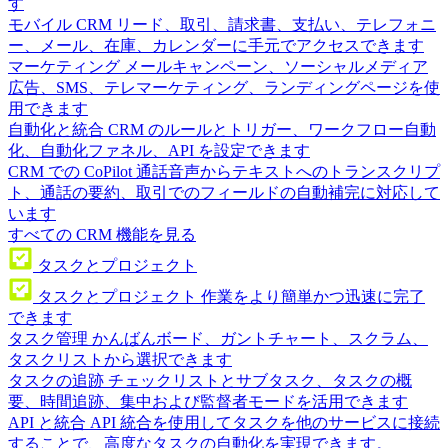
す
モバイル CRM
リード、取引、請求書、支払い、テレフォニ
ー、メール、在庫、カレンダーに手元でアクセスできます
マーケティング
メールキャンペーン、ソーシャルメディア
広告、SMS、テレマーケティング、ランディングページを使
用できます
自動化と統合
CRM のルールとトリガー、ワークフロー自動
化、自動化ファネル、API を設定できます
CRM での CoPilot
通話音声からテキストへのトランスクリプ
ト、通話の要約、取引でのフィールドの自動補完に対応して
います
すべての CRM 機能を見る
タスクとプロジェクト
タスクとプロジェクト
作業をより簡単かつ迅速に完了
できます
タスク管理
かんばんボード、ガントチャート、スクラム、
タスクリストから選択できます
タスクの追跡
チェックリストとサブタスク、タスクの概
要、時間追跡、集中および監督者モードを活用できます
API と統合
API 統合を使用してタスクを他のサービスに接続
することで、高度なタスクの自動化を実現できます。