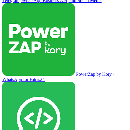
Telegram, WhatsApp Business API, and Social Media
PowerZap by Kory -
WhatsApp for Bitrix24