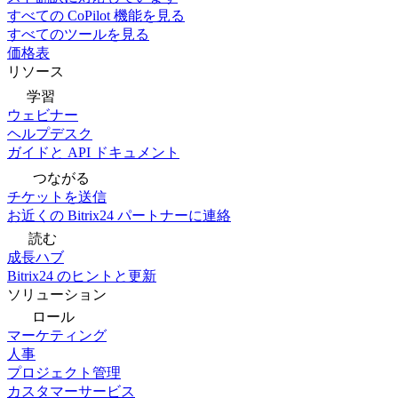
すべての CoPilot 機能を見る
すべてのツールを見る
価格表
リソース
学習
ウェビナー
ヘルプデスク
ガイドと API ドキュメント
つながる
チケットを送信
お近くの Bitrix24 パートナーに連絡
読む
成長ハブ
Bitrix24 のヒントと更新
ソリューション
ロール
マーケティング
人事
プロジェクト管理
カスタマーサービス