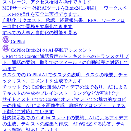
ストレージ、アクセス権限を操作できます
MCPサーバー
外部AIツールをBitrix24に接続し、ワークスペ
ース内の操作を安全に実行できます。
自動化
リクエスト、承認、経費報告書、RPA、ワークフロ
ー自動化で業務を効率化できます
すべての人事と自動化の機能を見る
CoPilot
CoPilot
Bitrix24 の AI 搭載アシスタント
CRM での CoPilot
通話音声からテキストへのトランスクリプ
ト、通話の要約、取引でのフィールドの自動補完に対応して
います
タスクでの CoPilot
AI でタスクの説明、タスクの概要、チェ
ックリスト、コメントを生成できます
チャットでの CoPilot
無限のアイデアの源であり、AI による
テキストの生成やブレインストーミングなどが可能です
サイトとストアでの CoPilot
オンデマンドでの魅力的なコピ
ーの作成、AI による画像生成、詳細なプロンプト、テキス
ト翻訳に対応しています
社内掲示板での CoPilot
スレッドの要約、AI によるアイデア
の生成、テキストの編集と作成、AI が記述する応答、テキ
スト翻訳に対応しています