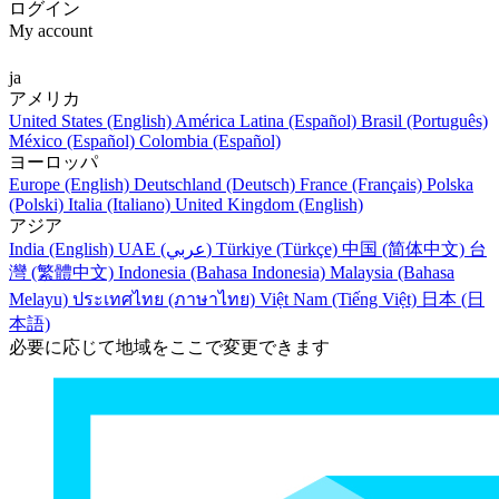
ログイン
My account
ja
アメリカ
United States (English)
América Latina (Español)
Brasil (Português)
México (Español)
Colombia (Español)
ヨーロッパ
Europe (English)
Deutschland (Deutsch)
France (Français)
Polska
(Polski)
Italia (Italiano)
United Kingdom (English)
アジア
India (English)
UAE (عربي)
Türkiye (Türkçe)
中国 (简体中文)
台
灣 (繁體中文)
Indonesia (Bahasa Indonesia)
Malaysia (Bahasa
Melayu)
ประเทศไทย (ภาษาไทย)
Việt Nam (Tiếng Việt)
日本 (日
本語)
必要に応じて地域をここで変更できます