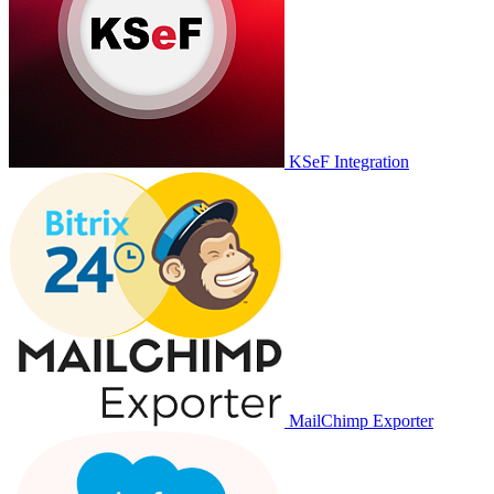
KSeF Integration
MailChimp Exporter