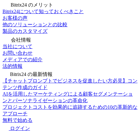
Bitrix24 のメリット
Bitrix24について知っておくべきこと
お客様の声
他のソリューションとの比較
製品のカスタマイズ
会社情報
当社について
お問い合わせ
メディアでの紹介
法的情報
Bitrix24 の最新情報
【チャットプロンプトでビジネスを促進したい方必見】コン
テンツ作成のガイド
AIを活用したマーケティングによる顧客セグメンテーショ
ンとパーソナライゼーションの革命化
プロジェクトコストを効果的に追跡するための10の革新的な
アプローチ
無料で始める
ログイン