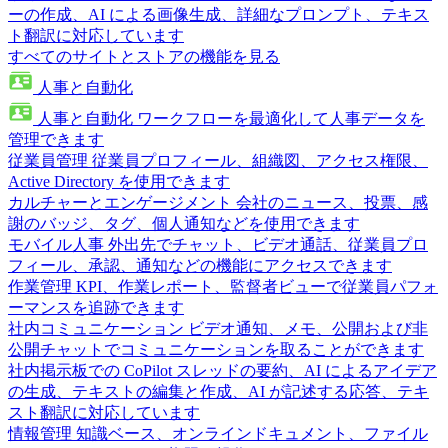
ーの作成、AI による画像生成、詳細なプロンプト、テキス
ト翻訳に対応しています
すべてのサイトとストアの機能を見る
人事と自動化
人事と自動化
ワークフローを最適化して人事データを
管理できます
従業員管理
従業員プロフィール、組織図、アクセス権限、
Active Directory を使用できます
カルチャーとエンゲージメント
会社のニュース、投票、感
謝のバッジ、タグ、個人通知などを使用できます
モバイル人事
外出先でチャット、ビデオ通話、従業員プロ
フィール、承認、通知などの機能にアクセスできます
作業管理
KPI、作業レポート、監督者ビューで従業員パフォ
ーマンスを追跡できます
社内コミュニケーション
ビデオ通知、メモ、公開および非
公開チャットでコミュニケーションを取ることができます
社内掲示板での CoPilot
スレッドの要約、AI によるアイデア
の生成、テキストの編集と作成、AI が記述する応答、テキ
スト翻訳に対応しています
情報管理
知識ベース、オンラインドキュメント、ファイル