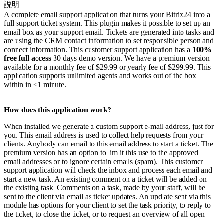
説明
A complete email support application that turns your Bitrix24 into a
full support ticket system. This plugin makes it possible to set up an
email box as your support email. Tickets are generated into tasks and
are using the CRM contact information to set responsible person and
connect information. This customer support application has a
100%
free full access
30 days demo version. We have a premium version
available for a monthly fee of $29.99 or yearly fee of $299.99. This
application supports unlimited agents and works out of the box
within in <1 minute.
How does this application work?
When installed we generate a custom support e-mail address, just for
you. This email address is used to collect help requests from your
clients. Anybody can email to this email address to start a ticket. The
premium version has an option to lim it this use to the approved
email addresses or to ignore certain emails (spam). This customer
support application will check the inbox and process each email and
start a new task. An existing comment on a ticket will be added on
the existing task. Comments on a task, made by your staff, will be
sent to the client via email as ticket updates. An upd ate sent via this
module has options for your client to set the task priority, to reply to
the ticket, to close the ticket, or to request an overview of all open