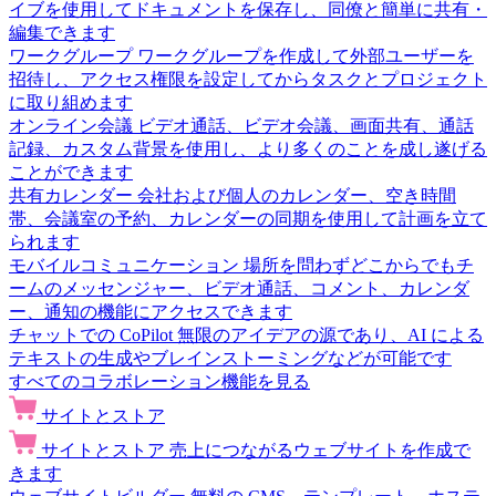
イブを使用してドキュメントを保存し、同僚と簡単に共有・
編集できます
ワークグループ
ワークグループを作成して外部ユーザーを
招待し、アクセス権限を設定してからタスクとプロジェクト
に取り組めます
オンライン会議
ビデオ通話、ビデオ会議、画面共有、通話
記録、カスタム背景を使用し、より多くのことを成し遂げる
ことができます
共有カレンダー
会社および個人のカレンダー、空き時間
帯、会議室の予約、カレンダーの同期を使用して計画を立て
られます
モバイルコミュニケーション
場所を問わずどこからでもチ
ームのメッセンジャー、ビデオ通話、コメント、カレンダ
ー、通知の機能にアクセスできます
チャットでの CoPilot
無限のアイデアの源であり、AI による
テキストの生成やブレインストーミングなどが可能です
すべてのコラボレーション機能を見る
サイトとストア
サイトとストア
売上につながるウェブサイトを作成で
きます