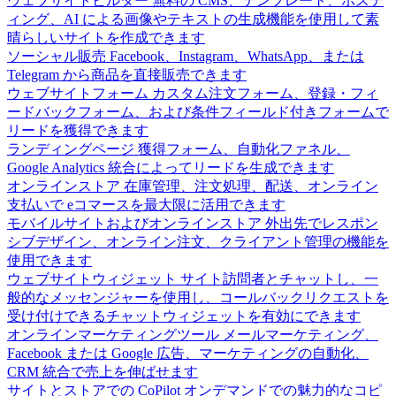
ウェブサイトビルダー
無料の CMS、テンプレート、ホステ
ィング、AI による画像やテキストの生成機能を使用して素
晴らしいサイトを作成できます
ソーシャル販売
Facebook、Instagram、WhatsApp、または
Telegram から商品を直接販売できます
ウェブサイトフォーム
カスタム注文フォーム、登録・フィ
ードバックフォーム、および条件フィールド付きフォームで
リードを獲得できます
ランディングページ
獲得フォーム、自動化ファネル、
Google Analytics 統合によってリードを生成できます
オンラインストア
在庫管理、注文処理、配送、オンライン
支払いで eコマースを最大限に活用できます
モバイルサイトおよびオンラインストア
外出先でレスポン
シブデザイン、オンライン注文、クライアント管理の機能を
使用できます
ウェブサイトウィジェット
サイト訪問者とチャットし、一
般的なメッセンジャーを使用し、コールバックリクエストを
受け付けできるチャットウィジェットを有効にできます
オンラインマーケティングツール
メールマーケティング、
Facebook または Google 広告、マーケティングの自動化、
CRM 統合で売上を伸ばせます
サイトとストアでの CoPilot
オンデマンドでの魅力的なコピ