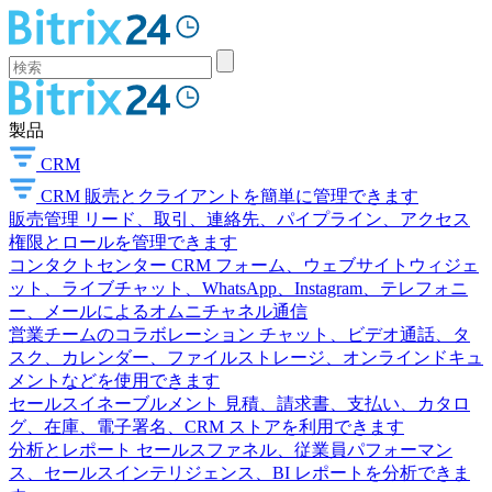
製品
CRM
CRM
販売とクライアントを簡単に管理できます
販売管理
リード、取引、連絡先、パイプライン、アクセス
権限とロールを管理できます
コンタクトセンター
CRM フォーム、ウェブサイトウィジェ
ット、ライブチャット、WhatsApp、Instagram、テレフォニ
ー、メールによるオムニチャネル通信
営業チームのコラボレーション
チャット、ビデオ通話、タ
スク、カレンダー、ファイルストレージ、オンラインドキュ
メントなどを使用できます
セールスイネーブルメント
見積、請求書、支払い、カタロ
グ、在庫、電子署名、CRM ストアを利用できます
分析とレポート
セールスファネル、従業員パフォーマン
ス、セールスインテリジェンス、BI レポートを分析できま