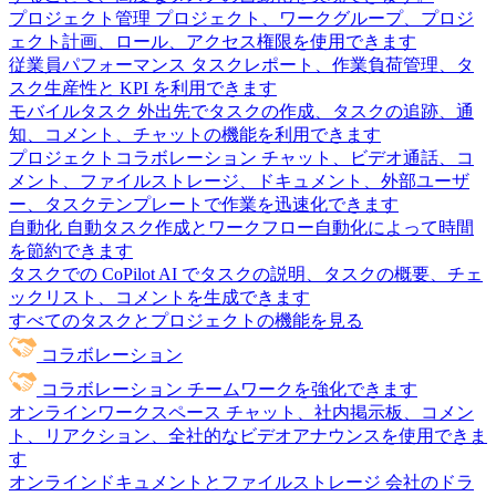
プロジェクト管理
プロジェクト、ワークグループ、プロジ
ェクト計画、ロール、アクセス権限を使用できます
従業員パフォーマンス
タスクレポート、作業負荷管理、タ
スク生産性と KPI を利用できます
モバイルタスク
外出先でタスクの作成、タスクの追跡、通
知、コメント、チャットの機能を利用できます
プロジェクトコラボレーション
チャット、ビデオ通話、コ
メント、ファイルストレージ、ドキュメント、外部ユーザ
ー、タスクテンプレートで作業を迅速化できます
自動化
自動タスク作成とワークフロー自動化によって時間
を節約できます
タスクでの CoPilot
AI でタスクの説明、タスクの概要、チェ
ックリスト、コメントを生成できます
すべてのタスクとプロジェクトの機能を見る
コラボレーション
コラボレーション
チームワークを強化できます
オンラインワークスペース
チャット、社内掲示板、コメン
ト、リアクション、全社的なビデオアナウンスを使用できま
す
オンラインドキュメントとファイルストレージ
会社のドラ