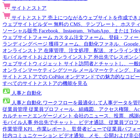
サイトとストア
サイトとストア
売上につながるウェブサイトを作成でき
ウェブサイトビルダー
無料の CMS、テンプレート、ホステ
ソーシャル販売
Facebook、Instagram、WhatsApp、または
ウェブサイトフォーム
カスタム注文フォーム、登録・フィー
ランディングページ
獲得フォーム、自動化ファネル、Google 
オンラインストア
在庫管理、注文処理、配送、オンライン支
モバイルサイトおよびオンラインストア
外出先でレスポンシ
ウェブサイトウィジェット
サイト訪問者とチャットし、一般
オンラインマーケティングツール
メールマーケティング、Fac
サイトとストアでの CoPilot
オンデマンドでの魅力的なコピー
すべてのサイトとストアの機能を見る
人事と自動化
人事と自動化
ワークフローを最適化して人事データを管
従業員管理
従業員プロフィール、組織図、アクセス権限、Active 
カルチャーとエンゲージメント
会社のニュース、投票、感謝
モバイル人事
外出先でチャット、ビデオ通話、従業員プロフ
作業管理
KPI、作業レポート、監督者ビューで従業員パフォ
社内コミュニケーション
ビデオ通知、メモ、公開および非公