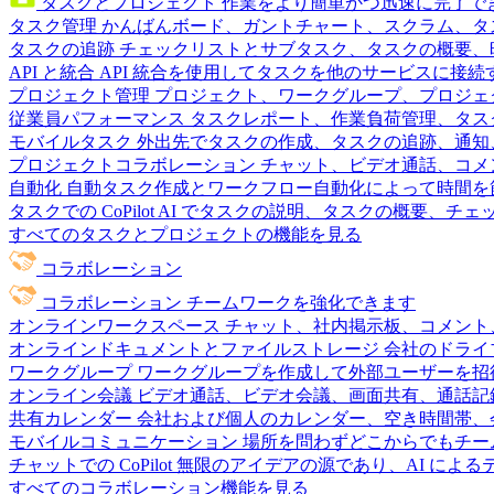
タスクとプロジェクト
作業をより簡単かつ迅速に完了で
タスク管理
かんばんボード、ガントチャート、スクラム、タ
タスクの追跡
チェックリストとサブタスク、タスクの概要、
API と統合
API 統合を使用してタスクを他のサービスに接
プロジェクト管理
プロジェクト、ワークグループ、プロジェ
従業員パフォーマンス
タスクレポート、作業負荷管理、タスク
モバイルタスク
外出先でタスクの作成、タスクの追跡、通知
プロジェクトコラボレーション
チャット、ビデオ通話、コメ
自動化
自動タスク作成とワークフロー自動化によって時間を
タスクでの CoPilot
AI でタスクの説明、タスクの概要、チ
すべてのタスクとプロジェクトの機能を見る
コラボレーション
コラボレーション
チームワークを強化できます
オンラインワークスペース
チャット、社内掲示板、コメント
オンラインドキュメントとファイルストレージ
会社のドライ
ワークグループ
ワークグループを作成して外部ユーザーを招
オンライン会議
ビデオ通話、ビデオ会議、画面共有、通話記
共有カレンダー
会社および個人のカレンダー、空き時間帯、
モバイルコミュニケーション
場所を問わずどこからでもチー
チャットでの CoPilot
無限のアイデアの源であり、AI によ
すべてのコラボレーション機能を見る