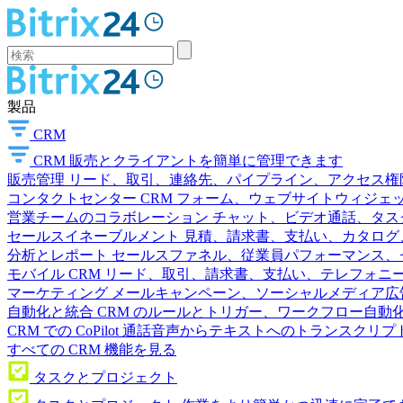
製品
CRM
CRM
販売とクライアントを簡単に管理できます
販売管理
リード、取引、連絡先、パイプライン、アクセス権
コンタクトセンター
CRM フォーム、ウェブサイトウィジェット
営業チームのコラボレーション
チャット、ビデオ通話、タス
セールスイネーブルメント
見積、請求書、支払い、カタログ
分析とレポート
セールスファネル、従業員パフォーマンス、セ
モバイル CRM
リード、取引、請求書、支払い、テレフォニ
マーケティング
メールキャンペーン、ソーシャルメディア広
自動化と統合
CRM のルールとトリガー、ワークフロー自動化
CRM での CoPilot
通話音声からテキストへのトランスクリプ
すべての CRM 機能を見る
タスクとプロジェクト