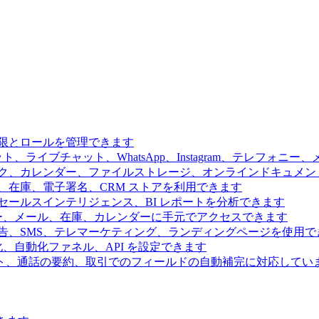
限とロールを管理できます
、ライブチャット、WhatsApp、Instagram、テレフォニ
ク、カレンダー、ファイルストレージ、オンラインドキュメン
、在庫、電子署名、CRM ストアを利用できます
ールスインテリジェンス、BI レポートを分析できます
ー、メール、在庫、カレンダーに手元でアクセスできます
告、SMS、テレマーケティング、ランディングページを使用で
、自動化ファネル、API を設定できます
ト、通話の要約、取引でのフィールドの自動補完に対応してい