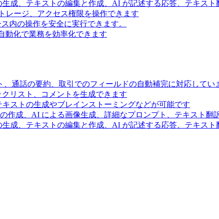
の生成、テキストの編集と作成、AI が記述する応答、テキス
トレージ、アクセス権限を操作できます
スペース内の操作を安全に実行できます。
ー自動化で業務を効率化できます
ト、通話の要約、取引でのフィールドの自動補完に対応してい
ェックリスト、コメントを生成できます
るテキストの生成やブレインストーミングなどが可能です
の作成、AI による画像生成、詳細なプロンプト、テキスト翻
の生成、テキストの編集と作成、AI が記述する応答、テキス