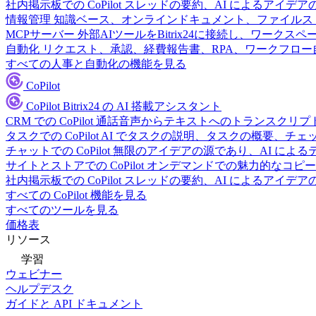
社内掲示板での CoPilot
スレッドの要約、AI によるアイデア
情報管理
知識ベース、オンラインドキュメント、ファイルス
MCPサーバー
外部AIツールをBitrix24に接続し、ワーク
自動化
リクエスト、承認、経費報告書、RPA、ワークフロ
すべての人事と自動化の機能を見る
CoPilot
CoPilot
Bitrix24 の AI 搭載アシスタント
CRM での CoPilot
通話音声からテキストへのトランスクリプ
タスクでの CoPilot
AI でタスクの説明、タスクの概要、チ
チャットでの CoPilot
無限のアイデアの源であり、AI によ
サイトとストアでの CoPilot
オンデマンドでの魅力的なコピー
社内掲示板での CoPilot
スレッドの要約、AI によるアイデア
すべての CoPilot 機能を見る
すべてのツールを見る
価格表
リソース
学習
ウェビナー
ヘルプデスク
ガイドと API ドキュメント