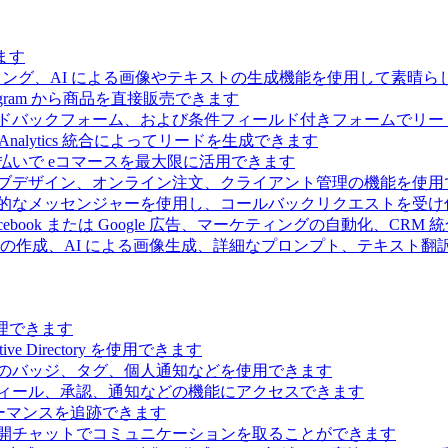
ます
ィング、AI による画像やテキストの生成機能を使用して素晴
 Telegram から商品を直接販売できます
ドバックフォーム、および条件フィールド付きフォームでリー
Analytics 統合によってリードを生成できます
払いで eコマースを最大限に活用できます
ブデザイン、オンライン注文、クライアント管理の機能を使用
的なメッセンジャーを使用し、コールバックリクエストを受け
ebook または Google 広告、マーケティングの自動化、CRM
の作成、AI による画像生成、詳細なプロンプト、テキスト翻
理できます
Directory を使用できます
のバッジ、タグ、個人通知などを使用できます
ィール、承認、通知などの機能にアクセスできます
ーマンスを追跡できます
開チャットでコミュニケーションを取ることができます