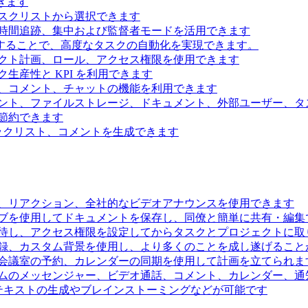
きます
スクリストから選択できます
時間追跡、集中および監督者モードを活用できます
続することで、高度なタスクの自動化を実現できます。
クト計画、ロール、アクセス権限を使用できます
生産性と KPI を利用できます
、コメント、チャットの機能を利用できます
ント、ファイルストレージ、ドキュメント、外部ユーザー、タ
節約できます
ェックリスト、コメントを生成できます
、リアクション、全社的なビデオアナウンスを使用できます
ブを使用してドキュメントを保存し、同僚と簡単に共有・編集
待し、アクセス権限を設定してからタスクとプロジェクトに取
録、カスタム背景を使用し、より多くのことを成し遂げること
会議室の予約、カレンダーの同期を使用して計画を立てられま
ムのメッセンジャー、ビデオ通話、コメント、カレンダー、通
るテキストの生成やブレインストーミングなどが可能です