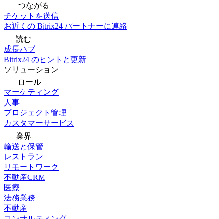
つながる
チケットを送信
お近くの Bitrix24 パートナーに連絡
読む
成長ハブ
Bitrix24 のヒントと更新
ソリューション
ロール
マーケティング
人事
プロジェクト管理
カスタマーサービス
業界
輸送と保管
レストラン
リモートワーク
不動産CRM
医療
法務業務
不動産
コンサルティング