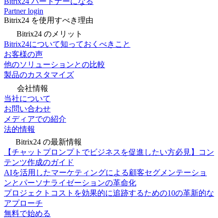
Bitrix24 パートナーになる
Partner login
Bitrix24 を使用すべき理由
Bitrix24 のメリット
Bitrix24について知っておくべきこと
お客様の声
他のソリューションとの比較
製品のカスタマイズ
会社情報
当社について
お問い合わせ
メディアでの紹介
法的情報
Bitrix24 の最新情報
【チャットプロンプトでビジネスを促進したい方必見】コン
テンツ作成のガイド
AIを活用したマーケティングによる顧客セグメンテーショ
ンとパーソナライゼーションの革命化
プロジェクトコストを効果的に追跡するための10の革新的な
アプローチ
無料で始める