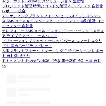
ャットボット
CoPilot 向けソリューション
生産性
プロジェクト管理
時間とコストの管理
ヘルプデスク
自動化
レポート
統合
マーケティングプラットフォーム
セールスインテリジェン
ス
SMS
メールキャンペーンとニュースレター
自動通話
コー
ルセンター
自動化
テレフォニー
SMS
メール
メッセンジャー
ソーシャルメディ
ア
ライブチャット
コールバック
ソリューションプリセット
ナレッジベース
スマートスクリ
プト
開始ページテンプレート
人事プラットフォーム
トレーニング
モチベーション
レポー
ト
自動化
その他
ドキュメント
社内規程
承認手続き
電子署名
会計文書
自動
化