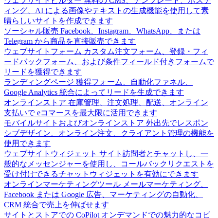
ウェブサイトビルダー
無料の CMS、テンプレート、ホステ
ィング、AI による画像やテキストの生成機能を使用して素
晴らしいサイトを作成できます
ソーシャル販売
Facebook、Instagram、WhatsApp、または
Telegram から商品を直接販売できます
ウェブサイトフォーム
カスタム注文フォーム、登録・フィ
ードバックフォーム、および条件フィールド付きフォームで
リードを獲得できます
ランディングページ
獲得フォーム、自動化ファネル、
Google Analytics 統合によってリードを生成できます
オンラインストア
在庫管理、注文処理、配送、オンライン
支払いで eコマースを最大限に活用できます
モバイルサイトおよびオンラインストア
外出先でレスポン
シブデザイン、オンライン注文、クライアント管理の機能を
使用できます
ウェブサイトウィジェット
サイト訪問者とチャットし、一
般的なメッセンジャーを使用し、コールバックリクエストを
受け付けできるチャットウィジェットを有効にできます
オンラインマーケティングツール
メールマーケティング、
Facebook または Google 広告、マーケティングの自動化、
CRM 統合で売上を伸ばせます
サイトとストアでの CoPilot
オンデマンドでの魅力的なコピ