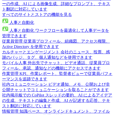
ーの作成、AI による画像生成、詳細なプロンプト、テキス
ト翻訳に対応しています
すべてのサイトとストアの機能を見る
人事と自動化
人事と自動化
ワークフローを最適化して人事データを
管理できます
従業員管理
従業員プロフィール、組織図、アクセス権限、
Active Directory を使用できます
カルチャーとエンゲージメント
会社のニュース、投票、感
謝のバッジ、タグ、個人通知などを使用できます
モバイル人事
外出先でチャット、ビデオ通話、従業員プロ
フィール、承認、通知などの機能にアクセスできます
作業管理
KPI、作業レポート、監督者ビューで従業員パフォ
ーマンスを追跡できます
社内コミュニケーション
ビデオ通知、メモ、公開および非
公開チャットでコミュニケーションを取ることができます
社内掲示板での CoPilot
スレッドの要約、AI によるアイデア
の生成、テキストの編集と作成、AI が記述する応答、テキ
スト翻訳に対応しています
情報管理
知識ベース、オンラインドキュメント、ファイル