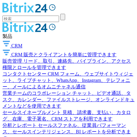
製品
CRM
CRM
販売とクライアントを簡単に管理できます
販売管理
リード、取引、連絡先、パイプライン、アクセス
権限とロールを管理できます
コンタクトセンター
CRM フォーム、ウェブサイトウィジェ
ット、ライブチャット、WhatsApp、Instagram、テレフォニ
ー、メールによるオムニチャネル通信
営業チームのコラボレーション
チャット、ビデオ通話、タ
スク、カレンダー、ファイルストレージ、オンラインドキュ
メントなどを使用できます
セールスイネーブルメント
見積、請求書、支払い、カタロ
グ、在庫、電子署名、CRM ストアを利用できます
分析とレポート
セールスファネル、従業員パフォーマン
ス、セールスインテリジェンス、BI レポートを分析できま