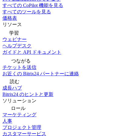
すべての CoPilot 機能を見る
すべてのツールを見る
価格表
リソース
学習
ウェビナー
ヘルプデスク
ガイドと API ドキュメント
つながる
チケットを送信
お近くの Bitrix24 パートナーに連絡
読む
成長ハブ
Bitrix24 のヒントと更新
ソリューション
ロール
マーケティング
人事
プロジェクト管理
カスタマーサービス