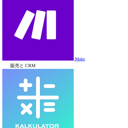
Make
販売と CRM