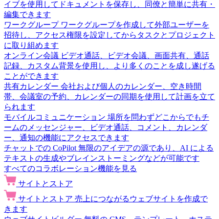
イブを使用してドキュメントを保存し、同僚と簡単に共有・
編集できます
ワークグループ
ワークグループを作成して外部ユーザーを
招待し、アクセス権限を設定してからタスクとプロジェクト
に取り組めます
オンライン会議
ビデオ通話、ビデオ会議、画面共有、通話
記録、カスタム背景を使用し、より多くのことを成し遂げる
ことができます
共有カレンダー
会社および個人のカレンダー、空き時間
帯、会議室の予約、カレンダーの同期を使用して計画を立て
られます
モバイルコミュニケーション
場所を問わずどこからでもチ
ームのメッセンジャー、ビデオ通話、コメント、カレンダ
ー、通知の機能にアクセスできます
チャットでの CoPilot
無限のアイデアの源であり、AI による
テキストの生成やブレインストーミングなどが可能です
すべてのコラボレーション機能を見る
サイトとストア
サイトとストア
売上につながるウェブサイトを作成で
きます