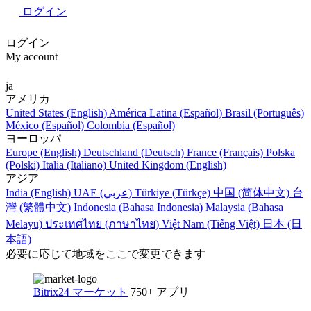
ログイン
ログイン
My account
ja
アメリカ
United States (English)
América Latina (Español)
Brasil (Português)
México (Español)
Colombia (Español)
ヨーロッパ
Europe (English)
Deutschland (Deutsch)
France (Français)
Polska
(Polski)
Italia (Italiano)
United Kingdom (English)
アジア
India (English)
UAE (عربي)
Türkiye (Türkçe)
中国 (简体中文)
台
灣 (繁體中文)
Indonesia (Bahasa Indonesia)
Malaysia (Bahasa
Melayu)
ประเทศไทย (ภาษาไทย)
Việt Nam (Tiếng Việt)
日本 (日
本語)
必要に応じて地域をここで変更できます
Bitrix24 マーケット
750+ アプリ