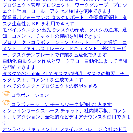
プロジェクト管理
プロジェクト、ワークグループ、プロジ
ェクト計画、ロール、アクセス権限を使用できます
従業員パフォーマンス
タスクレポート、作業負荷管理、タ
スク生産性と KPI を利用できます
モバイルタスク
外出先でタスクの作成、タスクの追跡、通
知、コメント、チャットの機能を利用できます
プロジェクトコラボレーション
チャット、ビデオ通話、コ
メント、ファイルストレージ、ドキュメント、外部ユーザ
ー、タスクテンプレートで作業を迅速化できます
自動化
自動タスク作成とワークフロー自動化によって時間
を節約できます
タスクでの CoPilot
AI でタスクの説明、タスクの概要、チェ
ックリスト、コメントを生成できます
すべてのタスクとプロジェクトの機能を見る
コラボレーション
コラボレーション
チームワークを強化できます
オンラインワークスペース
チャット、社内掲示板、コメン
ト、リアクション、全社的なビデオアナウンスを使用できま
す
オンラインドキュメントとファイルストレージ
会社のドラ