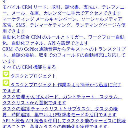
す
モバイル CRM
リード、取引、請求書、支払い、テレフォニ
ー、メール、在庫、カレンダーに手元でアクセスできます
マーケティング
メールキャンペーン、ソーシャルメディア
広告、SMS、テレマーケティング、ランディングページを使
用できます
自動化と統合
CRM のルールとトリガー、ワークフロー自動
化、自動化ファネル、API を設定できます
CRM での CoPilot
通話音声からテキストへのトランスクリプ
ト、通話の要約、取引でのフィールドの自動補完に対応して
います
すべての CRM 機能を見る
タスクとプロジェクト
タスクとプロジェクト
作業をより簡単かつ迅速に完了
できます
タスク管理
かんばんボード、ガントチャート、スクラム、
タスクリストから選択できます
タスクの追跡
チェックリストとサブタスク、タスクの概
要、時間追跡、集中および監督者モードを活用できます
API と統合
API 統合を使用してタスクを他のサービスに接続
することで、高度なタスクの自動化を実現できます。