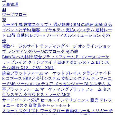
人事管理
44
ワークフロー
38
リード生成
営業スクリプト
通話処理
CRM の詳細
金融
商品
イベントと予約
顧客ロイヤルティ
支払いシステム
通貨レー
ト
出荷
自動化
レポート
バーティカルソリューション
その
他
複数ページのサイト
ランディングページ
オンラインショッ
プ
ランディングページのブロック
その他
Bitrix24 への移行
統合プラットフォーム
E コマース
マーケ
ットプレイス
クラシファイド
ERP と会計システム
BI シス
テム
銀行
XLS、CSV、XML
統合プラットフォーム
マーケットプレイス
クラシファイド
E コマース
ERP と会計システム
支払いシステム
テレフォニ
ー
SMS
ソーシャルメディア
メッセンジャー
BI システム
人
事プラットフォーム
マーケティングプラットフォーム
タス
クシステム
クラウドストレージ
MCP
サードパーティ分析
セールスインテリジェンス
販売
テレフ
ォニー
タスク
従業員
チャットボット
スマートスクリプト
ワークフロー
自動化ルール
トリガー
チ