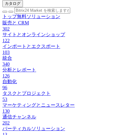
カタログ
トップ無料ソリューション
販売と CRM
302
サイトとオンラインショップ
122
インポートとエクスポート
103
統合
340
分析とレポート
126
自動化
96
タスクとプロジェクト
53
マーケティングとニュースレター
130
通信チャンネル
202
バーティカルソリューション
13