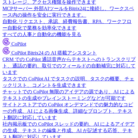
ストレージ、アクセス権限を操作できます
MCPサーバー
外部AIツールをBitrix24に接続し、ワークスペ
ース内の操作を安全に実行できます。
自動化
リクエスト、承認、経費報告書、RPA、ワークフロ
ー自動化で業務を効率化できます
すべての人事と自動化の機能を見る
CoPilot
CoPilot
Bitrix24 の AI 搭載アシスタント
CRM での CoPilot
通話音声からテキストへのトランスクリプ
ト、通話の要約、取引でのフィールドの自動補完に対応して
います
タスクでの CoPilot
AI でタスクの説明、タスクの概要、チェ
ックリスト、コメントを生成できます
チャットでの CoPilot
無限のアイデアの源であり、AI による
テキストの生成やブレインストーミングなどが可能です
サイトとストアでの CoPilot
オンデマンドでの魅力的なコピ
ーの作成、AI による画像生成、詳細なプロンプト、テキス
ト翻訳に対応しています
社内掲示板での CoPilot
スレッドの要約、AI によるアイデア
の生成、テキストの編集と作成、AI が記述する応答、テキ
スト翻訳に対応しています