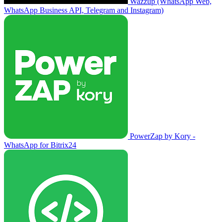
Wazzup (WhatsApp Web,
WhatsApp Business API, Telegram and Instagram)
PowerZap by Kory -
WhatsApp for Bitrix24