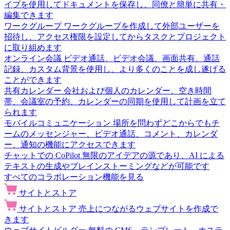
イブを使用してドキュメントを保存し、同僚と簡単に共有・
編集できます
ワークグループ
ワークグループを作成して外部ユーザーを
招待し、アクセス権限を設定してからタスクとプロジェクト
に取り組めます
オンライン会議
ビデオ通話、ビデオ会議、画面共有、通話
記録、カスタム背景を使用し、より多くのことを成し遂げる
ことができます
共有カレンダー
会社および個人のカレンダー、空き時間
帯、会議室の予約、カレンダーの同期を使用して計画を立て
られます
モバイルコミュニケーション
場所を問わずどこからでもチ
ームのメッセンジャー、ビデオ通話、コメント、カレンダ
ー、通知の機能にアクセスできます
チャットでの CoPilot
無限のアイデアの源であり、AI による
テキストの生成やブレインストーミングなどが可能です
すべてのコラボレーション機能を見る
サイトとストア
サイトとストア
売上につながるウェブサイトを作成で
きます