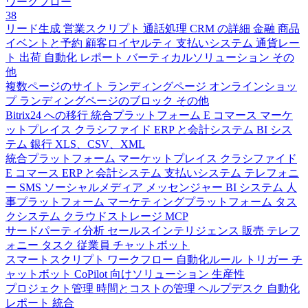
ワークフロー
38
リード生成
営業スクリプト
通話処理
CRM の詳細
金融
商品
イベントと予約
顧客ロイヤルティ
支払いシステム
通貨レー
ト
出荷
自動化
レポート
バーティカルソリューション
その
他
複数ページのサイト
ランディングページ
オンラインショッ
プ
ランディングページのブロック
その他
Bitrix24 への移行
統合プラットフォーム
E コマース
マーケ
ットプレイス
クラシファイド
ERP と会計システム
BI シス
テム
銀行
XLS、CSV、XML
統合プラットフォーム
マーケットプレイス
クラシファイド
E コマース
ERP と会計システム
支払いシステム
テレフォニ
ー
SMS
ソーシャルメディア
メッセンジャー
BI システム
人
事プラットフォーム
マーケティングプラットフォーム
タス
クシステム
クラウドストレージ
MCP
サードパーティ分析
セールスインテリジェンス
販売
テレフ
ォニー
タスク
従業員
チャットボット
スマートスクリプト
ワークフロー
自動化ルール
トリガー
チ
ャットボット
CoPilot 向けソリューション
生産性
プロジェクト管理
時間とコストの管理
ヘルプデスク
自動化
レポート
統合