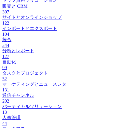
トップ無料ソリューション
販売と CRM
307
サイトとオンラインショップ
122
インポートとエクスポート
104
統合
344
分析とレポート
127
自動化
99
タスクとプロジェクト
52
マーケティングとニュースレター
131
通信チャンネル
202
バーティカルソリューション
13
人事管理
44