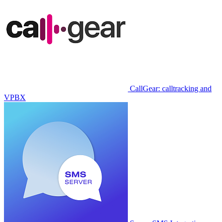
CallGear: calltracking and
VPBX