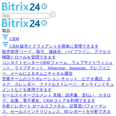
製品
CRM
CRM
販売とクライアントを簡単に管理できます
販売管理
リード、取引、連絡先、パイプライン、アクセス
権限とロールを管理できます
コンタクトセンター
CRM フォーム、ウェブサイトウィジェ
ット、ライブチャット、WhatsApp、Instagram、テレフォニ
ー、メールによるオムニチャネル通信
営業チームのコラボレーション
チャット、ビデオ通話、タ
スク、カレンダー、ファイルストレージ、オンラインドキュ
メントなどを使用できます
セールスイネーブルメント
見積、請求書、支払い、カタロ
グ、在庫、電子署名、CRM ストアを利用できます
分析とレポート
セールスファネル、従業員パフォーマン
ス、セールスインテリジェンス、BI レポートを分析できま