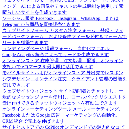
ウェブサイトビルダー
無料の CMS、テンプレート、ホステ
ィング、AI による画像やテキストの生成機能を使用して素
晴らしいサイトを作成できます
ソーシャル販売
Facebook、Instagram、WhatsApp、または
Telegram から商品を直接販売できます
ウェブサイトフォーム
カスタム注文フォーム、登録・フィ
ードバックフォーム、および条件フィールド付きフォームで
リードを獲得できます
ランディングページ
獲得フォーム、自動化ファネル、
Google Analytics 統合によってリードを生成できます
オンラインストア
在庫管理、注文処理、配送、オンライン
支払いで eコマースを最大限に活用できます
モバイルサイトおよびオンラインストア
外出先でレスポン
シブデザイン、オンライン注文、クライアント管理の機能を
使用できます
ウェブサイトウィジェット
サイト訪問者とチャットし、一
般的なメッセンジャーを使用し、コールバックリクエストを
受け付けできるチャットウィジェットを有効にできます
オンラインマーケティングツール
メールマーケティング、
Facebook または Google 広告、マーケティングの自動化、
CRM 統合で売上を伸ばせます
サイトとストアでの CoPilot
オンデマンドでの魅力的なコピ