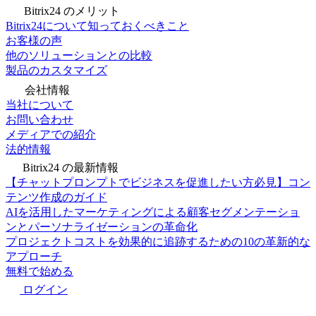
Bitrix24 のメリット
Bitrix24について知っておくべきこと
お客様の声
他のソリューションとの比較
製品のカスタマイズ
会社情報
当社について
お問い合わせ
メディアでの紹介
法的情報
Bitrix24 の最新情報
【チャットプロンプトでビジネスを促進したい方必見】コン
テンツ作成のガイド
AIを活用したマーケティングによる顧客セグメンテーショ
ンとパーソナライゼーションの革命化
プロジェクトコストを効果的に追跡するための10の革新的な
アプローチ
無料で始める
ログイン