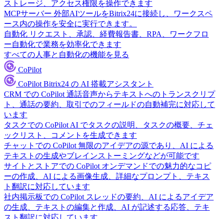
ストレージ、アクセス権限を操作できます
MCPサーバー
外部AIツールをBitrix24に接続し、ワークスペ
ース内の操作を安全に実行できます。
自動化
リクエスト、承認、経費報告書、RPA、ワークフロ
ー自動化で業務を効率化できます
すべての人事と自動化の機能を見る
CoPilot
CoPilot
Bitrix24 の AI 搭載アシスタント
CRM での CoPilot
通話音声からテキストへのトランスクリプ
ト、通話の要約、取引でのフィールドの自動補完に対応して
います
タスクでの CoPilot
AI でタスクの説明、タスクの概要、チェ
ックリスト、コメントを生成できます
チャットでの CoPilot
無限のアイデアの源であり、AI による
テキストの生成やブレインストーミングなどが可能です
サイトとストアでの CoPilot
オンデマンドでの魅力的なコピ
ーの作成、AI による画像生成、詳細なプロンプト、テキス
ト翻訳に対応しています
社内掲示板での CoPilot
スレッドの要約、AI によるアイデア
の生成、テキストの編集と作成、AI が記述する応答、テキ
スト翻訳に対応しています