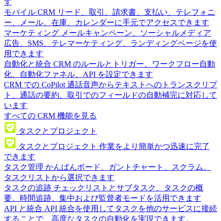
す
モバイル CRM
リード、取引、請求書、支払い、テレフォニ
ー、メール、在庫、カレンダーに手元でアクセスできます
マーケティング
メールキャンペーン、ソーシャルメディア
広告、SMS、テレマーケティング、ランディングページを使
用できます
自動化と統合
CRM のルールとトリガー、ワークフロー自動
化、自動化ファネル、API を設定できます
CRM での CoPilot
通話音声からテキストへのトランスクリプ
ト、通話の要約、取引でのフィールドの自動補完に対応して
います
すべての CRM 機能を見る
タスクとプロジェクト
タスクとプロジェクト
作業をより簡単かつ迅速に完了
できます
タスク管理
かんばんボード、ガントチャート、スクラム、
タスクリストから選択できます
タスクの追跡
チェックリストとサブタスク、タスクの概
要、時間追跡、集中および監督者モードを活用できます
API と統合
API 統合を使用してタスクを他のサービスに接続
することで、高度なタスクの自動化を実現できます。