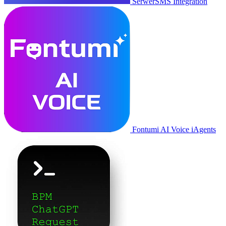
SerwerSMS Integration
Fontumi AI Voice iAgents