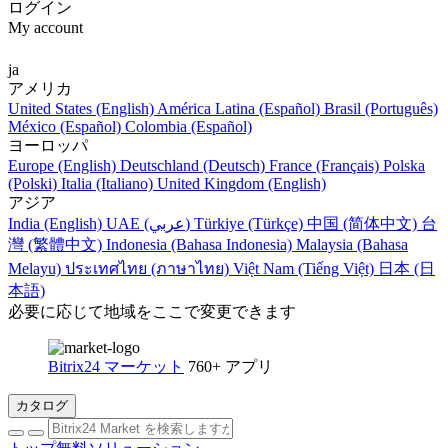
ログイン
My account
ja
アメリカ
United States (English)
América Latina (Español)
Brasil (Português)
México (Español)
Colombia (Español)
ヨーロッパ
Europe (English)
Deutschland (Deutsch)
France (Français)
Polska
(Polski)
Italia (Italiano)
United Kingdom (English)
アジア
India (English)
UAE (عربي)
Türkiye (Türkçe)
中国 (简体中文)
台
灣 (繁體中文)
Indonesia (Bahasa Indonesia)
Malaysia (Bahasa
Melayu)
ประเทศไทย (ภาษาไทย)
Việt Nam (Tiếng Việt)
日本 (日
本語)
必要に応じて地域をここで変更できます
Bitrix24 マーケット
760+ アプリ
カタログ