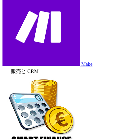
Make
販売と CRM