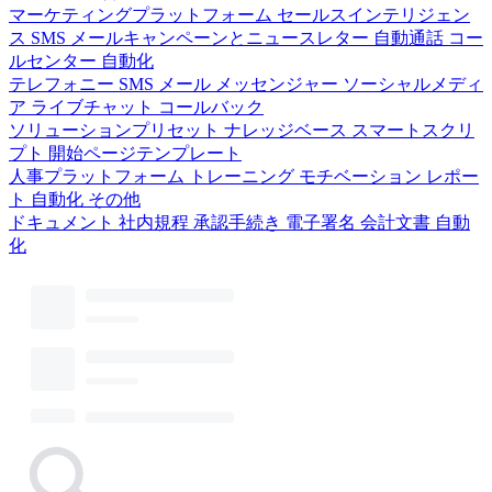
マーケティングプラットフォーム
セールスインテリジェン
ス
SMS
メールキャンペーンとニュースレター
自動通話
コー
ルセンター
自動化
テレフォニー
SMS
メール
メッセンジャー
ソーシャルメディ
ア
ライブチャット
コールバック
ソリューションプリセット
ナレッジベース
スマートスクリ
プト
開始ページテンプレート
人事プラットフォーム
トレーニング
モチベーション
レポー
ト
自動化
その他
ドキュメント
社内規程
承認手続き
電子署名
会計文書
自動
化