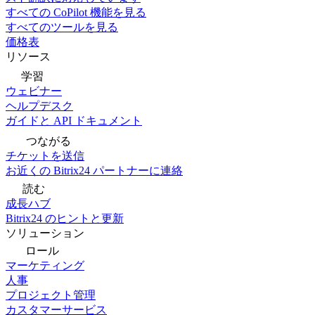
すべての CoPilot 機能を見る
すべてのツールを見る
価格表
リソース
学習
ウェビナー
ヘルプデスク
ガイドと API ドキュメント
つながる
チケットを送信
お近くの Bitrix24 パートナーに連絡
読む
成長ハブ
Bitrix24 のヒントと更新
ソリューション
ロール
マーケティング
人事
プロジェクト管理
カスタマーサービス