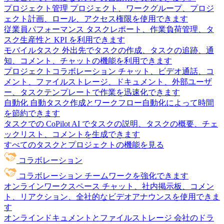
プロジェクト管理
プロジェクト、ワークグループ、プロジ
ェクト計画、ロール、アクセス権限を使用できます
従業員パフォーマンス
タスクレポート、作業負荷管理、タ
スク生産性と KPI を利用できます
モバイルタスク
外出先でタスクの作成、タスクの追跡、通
知、コメント、チャットの機能を利用できます
プロジェクトコラボレーション
チャット、ビデオ通話、コ
メント、ファイルストレージ、ドキュメント、外部ユーザ
ー、タスクテンプレートで作業を迅速化できます
自動化
自動タスク作成とワークフロー自動化によって時間
を節約できます
タスクでの CoPilot
AI でタスクの説明、タスクの概要、チェ
ックリスト、コメントを生成できます
すべてのタスクとプロジェクトの機能を見る
コラボレーション
コラボレーション
チームワークを強化できます
オンラインワークスペース
チャット、社内掲示板、コメン
ト、リアクション、全社的なビデオアナウンスを使用できま
す
オンラインドキュメントとファイルストレージ
会社のドラ