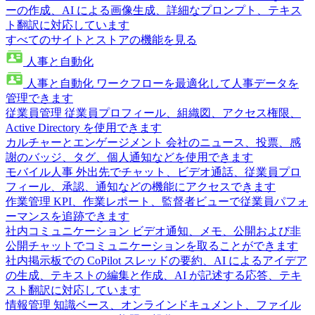
ーの作成、AI による画像生成、詳細なプロンプト、テキス
ト翻訳に対応しています
すべてのサイトとストアの機能を見る
人事と自動化
人事と自動化
ワークフローを最適化して人事データを
管理できます
従業員管理
従業員プロフィール、組織図、アクセス権限、
Active Directory を使用できます
カルチャーとエンゲージメント
会社のニュース、投票、感
謝のバッジ、タグ、個人通知などを使用できます
モバイル人事
外出先でチャット、ビデオ通話、従業員プロ
フィール、承認、通知などの機能にアクセスできます
作業管理
KPI、作業レポート、監督者ビューで従業員パフォ
ーマンスを追跡できます
社内コミュニケーション
ビデオ通知、メモ、公開および非
公開チャットでコミュニケーションを取ることができます
社内掲示板での CoPilot
スレッドの要約、AI によるアイデア
の生成、テキストの編集と作成、AI が記述する応答、テキ
スト翻訳に対応しています
情報管理
知識ベース、オンラインドキュメント、ファイル