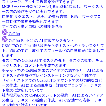
ストレージ、アクセス権限を操作できます
MCPサーバー
外部AIツールをBitrix24に接続し、ワークスペ
ース内の操作を安全に実行できます。
自動化
リクエスト、承認、経費報告書、RPA、ワークフロ
ー自動化で業務を効率化できます
すべての人事と自動化の機能を見る
CoPilot
CoPilot
Bitrix24 の AI 搭載アシスタント
CRM での CoPilot
通話音声からテキストへのトランスクリプ
ト、通話の要約、取引でのフィールドの自動補完に対応して
います
タスクでの CoPilot
AI でタスクの説明、タスクの概要、チェ
ックリスト、コメントを生成できます
チャットでの CoPilot
無限のアイデアの源であり、AI による
テキストの生成やブレインストーミングなどが可能です
サイトとストアでの CoPilot
オンデマンドでの魅力的なコピ
ーの作成、AI による画像生成、詳細なプロンプト、テキス
ト翻訳に対応しています
社内掲示板での CoPilot
スレッドの要約、AI によるアイデア
の生成、テキストの編集と作成、AI が記述する応答、テキ
スト翻訳に対応しています