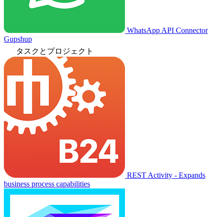
WhatsApp API Connector
Gupshup
タスクとプロジェクト
REST Activity - Expands
business process capabilities