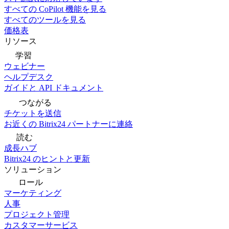
すべての CoPilot 機能を見る
すべてのツールを見る
価格表
リソース
学習
ウェビナー
ヘルプデスク
ガイドと API ドキュメント
つながる
チケットを送信
お近くの Bitrix24 パートナーに連絡
読む
成長ハブ
Bitrix24 のヒントと更新
ソリューション
ロール
マーケティング
人事
プロジェクト管理
カスタマーサービス