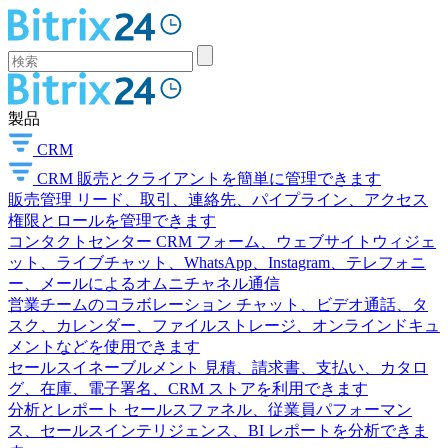
製品
CRM
CRM
販売とクライアントを簡単に管理できます
販売管理
リード、取引、連絡先、パイプライン、アクセス
権限とロールを管理できます
コンタクトセンター
CRM フォーム、ウェブサイトウィジェ
ット、ライブチャット、WhatsApp、Instagram、テレフォニ
ー、メールによるオムニチャネル通信
営業チームのコラボレーション
チャット、ビデオ通話、タ
スク、カレンダー、ファイルストレージ、オンラインドキュ
メントなどを使用できます
セールスイネーブルメント
見積、請求書、支払い、カタロ
グ、在庫、電子署名、CRM ストアを利用できます
分析とレポート
セールスファネル、従業員パフォーマン
ス、セールスインテリジェンス、BI レポートを分析できま