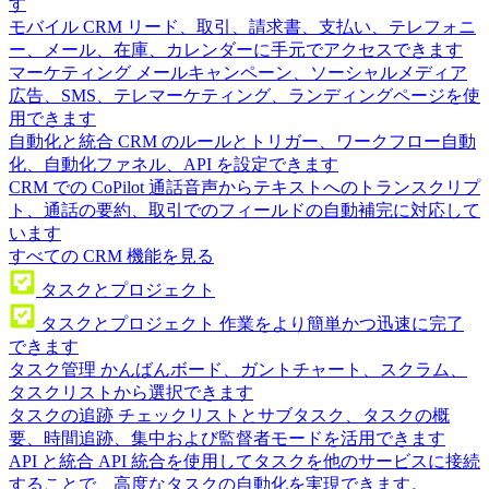
す
モバイル CRM
リード、取引、請求書、支払い、テレフォニ
ー、メール、在庫、カレンダーに手元でアクセスできます
マーケティング
メールキャンペーン、ソーシャルメディア
広告、SMS、テレマーケティング、ランディングページを使
用できます
自動化と統合
CRM のルールとトリガー、ワークフロー自動
化、自動化ファネル、API を設定できます
CRM での CoPilot
通話音声からテキストへのトランスクリプ
ト、通話の要約、取引でのフィールドの自動補完に対応して
います
すべての CRM 機能を見る
タスクとプロジェクト
タスクとプロジェクト
作業をより簡単かつ迅速に完了
できます
タスク管理
かんばんボード、ガントチャート、スクラム、
タスクリストから選択できます
タスクの追跡
チェックリストとサブタスク、タスクの概
要、時間追跡、集中および監督者モードを活用できます
API と統合
API 統合を使用してタスクを他のサービスに接続
することで、高度なタスクの自動化を実現できます。