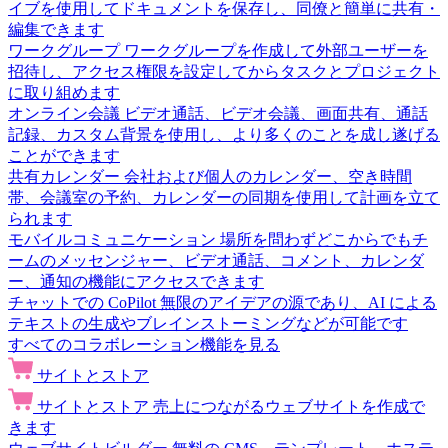
イブを使用してドキュメントを保存し、同僚と簡単に共有・
編集できます
ワークグループ
ワークグループを作成して外部ユーザーを
招待し、アクセス権限を設定してからタスクとプロジェクト
に取り組めます
オンライン会議
ビデオ通話、ビデオ会議、画面共有、通話
記録、カスタム背景を使用し、より多くのことを成し遂げる
ことができます
共有カレンダー
会社および個人のカレンダー、空き時間
帯、会議室の予約、カレンダーの同期を使用して計画を立て
られます
モバイルコミュニケーション
場所を問わずどこからでもチ
ームのメッセンジャー、ビデオ通話、コメント、カレンダ
ー、通知の機能にアクセスできます
チャットでの CoPilot
無限のアイデアの源であり、AI による
テキストの生成やブレインストーミングなどが可能です
すべてのコラボレーション機能を見る
サイトとストア
サイトとストア
売上につながるウェブサイトを作成で
きます