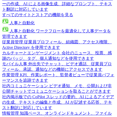
ーの作成、AI による画像生成、詳細なプロンプト、テキス
ト翻訳に対応しています
すべてのサイトとストアの機能を見る
人事と自動化
人事と自動化
ワークフローを最適化して人事データを
管理できます
従業員管理
従業員プロフィール、組織図、アクセス権限、
Active Directory を使用できます
カルチャーとエンゲージメント
会社のニュース、投票、感
謝のバッジ、タグ、個人通知などを使用できます
モバイル人事
外出先でチャット、ビデオ通話、従業員プロ
フィール、承認、通知などの機能にアクセスできます
作業管理
KPI、作業レポート、監督者ビューで従業員パフォ
ーマンスを追跡できます
社内コミュニケーション
ビデオ通知、メモ、公開および非
公開チャットでコミュニケーションを取ることができます
社内掲示板での CoPilot
スレッドの要約、AI によるアイデア
の生成、テキストの編集と作成、AI が記述する応答、テキ
スト翻訳に対応しています
情報管理
知識ベース、オンラインドキュメント、ファイル