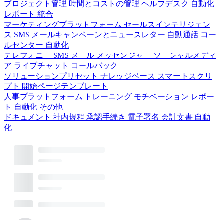
プロジェクト管理
時間とコストの管理
ヘルプデスク
自動化
レポート
統合
マーケティングプラットフォーム
セールスインテリジェン
ス
SMS
メールキャンペーンとニュースレター
自動通話
コー
ルセンター
自動化
テレフォニー
SMS
メール
メッセンジャー
ソーシャルメディ
ア
ライブチャット
コールバック
ソリューションプリセット
ナレッジベース
スマートスクリ
プト
開始ページテンプレート
人事プラットフォーム
トレーニング
モチベーション
レポー
ト
自動化
その他
ドキュメント
社内規程
承認手続き
電子署名
会計文書
自動
化