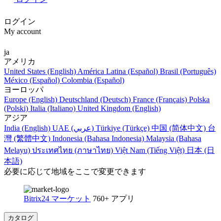
ログイン
My account
ja
アメリカ
United States (English)
América Latina (Español)
Brasil (Português)
México (Español)
Colombia (Español)
ヨーロッパ
Europe (English)
Deutschland (Deutsch)
France (Français)
Polska
(Polski)
Italia (Italiano)
United Kingdom (English)
アジア
India (English)
UAE (عربي)
Türkiye (Türkçe)
中国 (简体中文)
台
灣 (繁體中文)
Indonesia (Bahasa Indonesia)
Malaysia (Bahasa
Melayu)
ประเทศไทย (ภาษาไทย)
Việt Nam (Tiếng Việt)
日本 (日
本語)
必要に応じて地域をここで変更できます
Bitrix24 マーケット
760+ アプリ
カタログ