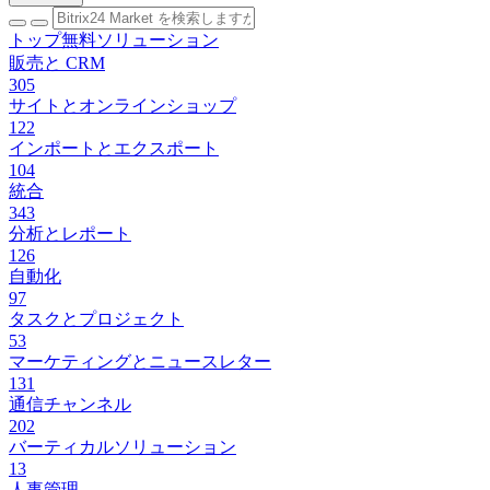
トップ無料ソリューション
販売と CRM
305
サイトとオンラインショップ
122
インポートとエクスポート
104
統合
343
分析とレポート
126
自動化
97
タスクとプロジェクト
53
マーケティングとニュースレター
131
通信チャンネル
202
バーティカルソリューション
13
人事管理