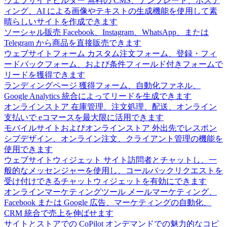
ウェブサイトビルダー
無料の CMS、テンプレート、ホステ
ィング、AI による画像やテキストの生成機能を使用して素
晴らしいサイトを作成できます
ソーシャル販売
Facebook、Instagram、WhatsApp、または
Telegram から商品を直接販売できます
ウェブサイトフォーム
カスタム注文フォーム、登録・フィ
ードバックフォーム、および条件フィールド付きフォームで
リードを獲得できます
ランディングページ
獲得フォーム、自動化ファネル、
Google Analytics 統合によってリードを生成できます
オンラインストア
在庫管理、注文処理、配送、オンライン
支払いで eコマースを最大限に活用できます
モバイルサイトおよびオンラインストア
外出先でレスポン
シブデザイン、オンライン注文、クライアント管理の機能を
使用できます
ウェブサイトウィジェット
サイト訪問者とチャットし、一
般的なメッセンジャーを使用し、コールバックリクエストを
受け付けできるチャットウィジェットを有効にできます
オンラインマーケティングツール
メールマーケティング、
Facebook または Google 広告、マーケティングの自動化、
CRM 統合で売上を伸ばせます
サイトとストアでの CoPilot
オンデマンドでの魅力的なコピ