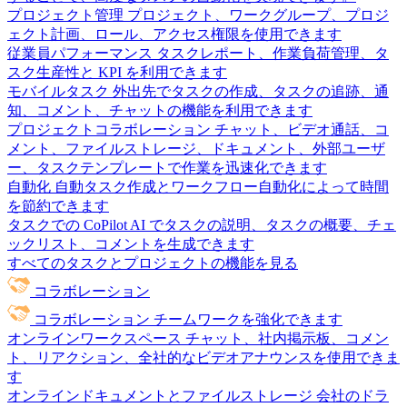
プロジェクト管理
プロジェクト、ワークグループ、プロジ
ェクト計画、ロール、アクセス権限を使用できます
従業員パフォーマンス
タスクレポート、作業負荷管理、タ
スク生産性と KPI を利用できます
モバイルタスク
外出先でタスクの作成、タスクの追跡、通
知、コメント、チャットの機能を利用できます
プロジェクトコラボレーション
チャット、ビデオ通話、コ
メント、ファイルストレージ、ドキュメント、外部ユーザ
ー、タスクテンプレートで作業を迅速化できます
自動化
自動タスク作成とワークフロー自動化によって時間
を節約できます
タスクでの CoPilot
AI でタスクの説明、タスクの概要、チェ
ックリスト、コメントを生成できます
すべてのタスクとプロジェクトの機能を見る
コラボレーション
コラボレーション
チームワークを強化できます
オンラインワークスペース
チャット、社内掲示板、コメン
ト、リアクション、全社的なビデオアナウンスを使用できま
す
オンラインドキュメントとファイルストレージ
会社のドラ