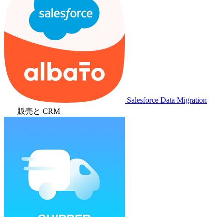
Salesforce Data Migration
販売と CRM