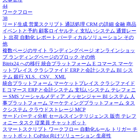
44
ワークフロー
38
リード生成
営業スクリプト
通話処理
CRM の詳細
金融
商品
イベントと予約
顧客ロイヤルティ
支払いシステム
通貨レー
ト
出荷
自動化
レポート
バーティカルソリューション
その
他
複数ページのサイト
ランディングページ
オンラインショッ
プ
ランディングページのブロック
その他
Bitrix24 への移行
統合プラットフォーム
E コマース
マーケ
ットプレイス
クラシファイド
ERP と会計システム
BI シス
テム
銀行
XLS、CSV、XML
統合プラットフォーム
マーケットプレイス
クラシファイド
E コマース
ERP と会計システム
支払いシステム
テレフォニ
ー
SMS
ソーシャルメディア
メッセンジャー
BI システム
人
事プラットフォーム
マーケティングプラットフォーム
タス
クシステム
クラウドストレージ
MCP
サードパーティ分析
セールスインテリジェンス
販売
テレフ
ォニー
タスク
従業員
チャットボット
スマートスクリプト
ワークフロー
自動化ルール
トリガー
チ
ャットボット
CoPilot 向けソリューション
生産性