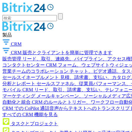
製品
CRM
CRM
販売とクライアントを簡単に管理できます
販売管理
リード、取引、連絡先、パイプライン、アクセス権
コンタクトセンター
CRM フォーム、ウェブサイトウィジェット
営業チームのコラボレーション
チャット、ビデオ通話、タス
セールスイネーブルメント
見積、請求書、支払い、カタログ
分析とレポート
セールスファネル、従業員パフォーマンス、セ
モバイル CRM
リード、取引、請求書、支払い、テレフォニ
マーケティング
メールキャンペーン、ソーシャルメディア広
自動化と統合
CRM のルールとトリガー、ワークフロー自動化
CRM での CoPilot
通話音声からテキストへのトランスクリプ
すべての CRM 機能を見る
タスクとプロジェクト