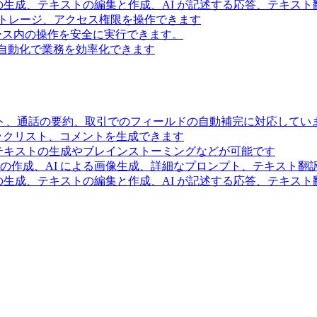
の生成、テキストの編集と作成、AI が記述する応答、テキス
トレージ、アクセス権限を操作できます
スペース内の操作を安全に実行できます。
ー自動化で業務を効率化できます
ト、通話の要約、取引でのフィールドの自動補完に対応してい
ェックリスト、コメントを生成できます
るテキストの生成やブレインストーミングなどが可能です
の作成、AI による画像生成、詳細なプロンプト、テキスト翻
の生成、テキストの編集と作成、AI が記述する応答、テキス