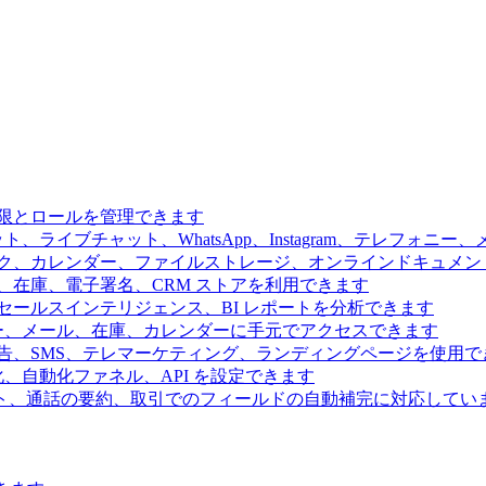
限とロールを管理できます
、ライブチャット、WhatsApp、Instagram、テレフォニ
ク、カレンダー、ファイルストレージ、オンラインドキュメン
、在庫、電子署名、CRM ストアを利用できます
ールスインテリジェンス、BI レポートを分析できます
ー、メール、在庫、カレンダーに手元でアクセスできます
告、SMS、テレマーケティング、ランディングページを使用で
、自動化ファネル、API を設定できます
ト、通話の要約、取引でのフィールドの自動補完に対応してい