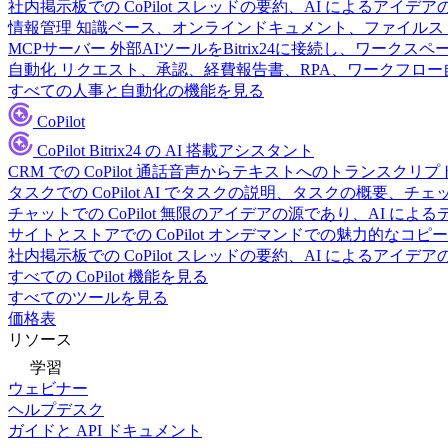
社内掲示板での CoPilot
スレッドの要約、AI によるアイデア
情報管理
知識ベース、オンラインドキュメント、ファイルス
MCPサーバー
外部AIツールをBitrix24に接続し、ワーク
自動化
リクエスト、承認、経費報告書、RPA、ワークフロ
すべての人事と自動化の機能を見る
CoPilot
CoPilot
Bitrix24 の AI 搭載アシスタント
CRM での CoPilot
通話音声からテキストへのトランスクリプ
タスクでの CoPilot
AI でタスクの説明、タスクの概要、チ
チャットでの CoPilot
無限のアイデアの源であり、AI によ
サイトとストアでの CoPilot
オンデマンドでの魅力的なコピー
社内掲示板での CoPilot
スレッドの要約、AI によるアイデア
すべての CoPilot 機能を見る
すべてのツールを見る
価格表
リソース
学習
ウェビナー
ヘルプデスク
ガイドと API ドキュメント