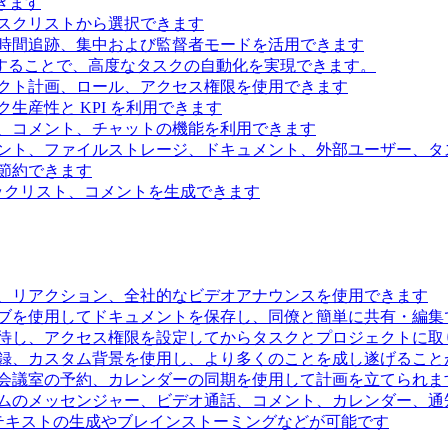
きます
スクリストから選択できます
時間追跡、集中および監督者モードを活用できます
続することで、高度なタスクの自動化を実現できます。
クト計画、ロール、アクセス権限を使用できます
生産性と KPI を利用できます
、コメント、チャットの機能を利用できます
ント、ファイルストレージ、ドキュメント、外部ユーザー、タ
節約できます
ェックリスト、コメントを生成できます
、リアクション、全社的なビデオアナウンスを使用できます
ブを使用してドキュメントを保存し、同僚と簡単に共有・編集
待し、アクセス権限を設定してからタスクとプロジェクトに取
録、カスタム背景を使用し、より多くのことを成し遂げること
会議室の予約、カレンダーの同期を使用して計画を立てられま
ムのメッセンジャー、ビデオ通話、コメント、カレンダー、通
るテキストの生成やブレインストーミングなどが可能です