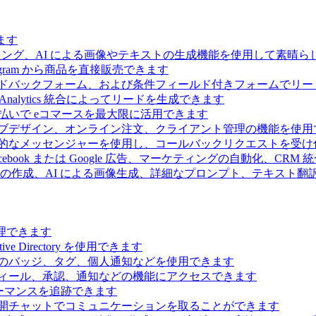
ます
ィング、AI による画像やテキストの生成機能を使用して素晴
 Telegram から商品を直接販売できます
ドバックフォーム、および条件フィールド付きフォームでリー
Analytics 統合によってリードを生成できます
払いで eコマースを最大限に活用できます
ブデザイン、オンライン注文、クライアント管理の機能を使用
的なメッセンジャーを使用し、コールバックリクエストを受け
ebook または Google 広告、マーケティングの自動化、CRM
の作成、AI による画像生成、詳細なプロンプト、テキスト翻
理できます
Directory を使用できます
のバッジ、タグ、個人通知などを使用できます
ィール、承認、通知などの機能にアクセスできます
ーマンスを追跡できます
開チャットでコミュニケーションを取ることができます