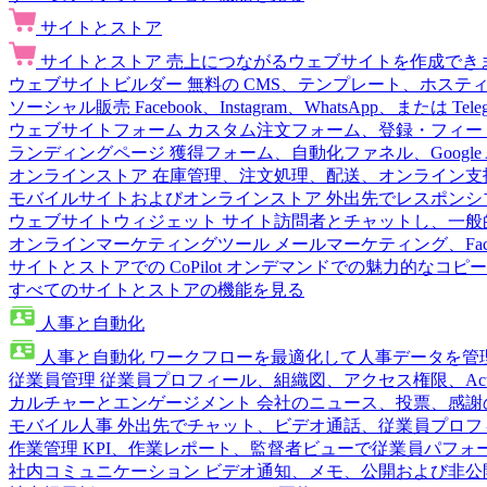
サイトとストア
サイトとストア
売上につながるウェブサイトを作成でき
ウェブサイトビルダー
無料の CMS、テンプレート、ホステ
ソーシャル販売
Facebook、Instagram、WhatsApp、または
ウェブサイトフォーム
カスタム注文フォーム、登録・フィー
ランディングページ
獲得フォーム、自動化ファネル、Google 
オンラインストア
在庫管理、注文処理、配送、オンライン支
モバイルサイトおよびオンラインストア
外出先でレスポンシ
ウェブサイトウィジェット
サイト訪問者とチャットし、一般
オンラインマーケティングツール
メールマーケティング、Fac
サイトとストアでの CoPilot
オンデマンドでの魅力的なコピー
すべてのサイトとストアの機能を見る
人事と自動化
人事と自動化
ワークフローを最適化して人事データを管
従業員管理
従業員プロフィール、組織図、アクセス権限、Active 
カルチャーとエンゲージメント
会社のニュース、投票、感謝
モバイル人事
外出先でチャット、ビデオ通話、従業員プロフ
作業管理
KPI、作業レポート、監督者ビューで従業員パフォ
社内コミュニケーション
ビデオ通知、メモ、公開および非公