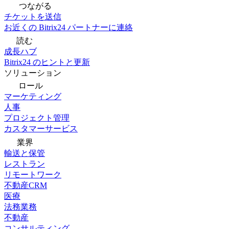
つながる
チケットを送信
お近くの Bitrix24 パートナーに連絡
読む
成長ハブ
Bitrix24 のヒントと更新
ソリューション
ロール
マーケティング
人事
プロジェクト管理
カスタマーサービス
業界
輸送と保管
レストラン
リモートワーク
不動産CRM
医療
法務業務
不動産
コンサルティング