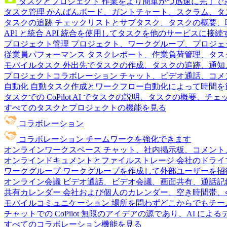
タスクとプロジェクト
作業をより簡単かつ迅速に完了で
タスク管理
かんばんボード、ガントチャート、スクラム、タ
タスクの追跡
チェックリストとサブタスク、タスクの概要、
API と統合
API 統合を使用してタスクを他のサービスに接
プロジェクト管理
プロジェクト、ワークグループ、プロジェ
従業員パフォーマンス
タスクレポート、作業負荷管理、タスク
モバイルタスク
外出先でタスクの作成、タスクの追跡、通知
プロジェクトコラボレーション
チャット、ビデオ通話、コメ
自動化
自動タスク作成とワークフロー自動化によって時間を
タスクでの CoPilot
AI でタスクの説明、タスクの概要、チ
すべてのタスクとプロジェクトの機能を見る
コラボレーション
コラボレーション
チームワークを強化できます
オンラインワークスペース
チャット、社内掲示板、コメント
オンラインドキュメントとファイルストレージ
会社のドライ
ワークグループ
ワークグループを作成して外部ユーザーを招
オンライン会議
ビデオ通話、ビデオ会議、画面共有、通話記
共有カレンダー
会社および個人のカレンダー、空き時間帯、
モバイルコミュニケーション
場所を問わずどこからでもチー
チャットでの CoPilot
無限のアイデアの源であり、AI によ
すべてのコラボレーション機能を見る