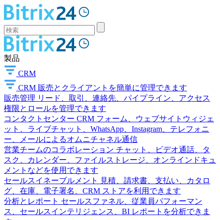
製品
CRM
CRM
販売とクライアントを簡単に管理できます
販売管理
リード、取引、連絡先、パイプライン、アクセス
権限とロールを管理できます
コンタクトセンター
CRM フォーム、ウェブサイトウィジェ
ット、ライブチャット、WhatsApp、Instagram、テレフォニ
ー、メールによるオムニチャネル通信
営業チームのコラボレーション
チャット、ビデオ通話、タ
スク、カレンダー、ファイルストレージ、オンラインドキュ
メントなどを使用できます
セールスイネーブルメント
見積、請求書、支払い、カタロ
グ、在庫、電子署名、CRM ストアを利用できます
分析とレポート
セールスファネル、従業員パフォーマン
ス、セールスインテリジェンス、BI レポートを分析できま