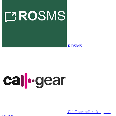
ROSMS
CallGear: calltracking and