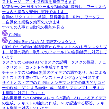
ストレージ、アクセス権限を操作できます
MCPサーバー
外部AIツールをBitrix24に接続し、ワークスペ
ース内の操作を安全に実行できます。
自動化
リクエスト、承認、経費報告書、RPA、ワークフロ
ー自動化で業務を効率化できます
すべての人事と自動化の機能を見る
CoPilot
CoPilot
Bitrix24 の AI 搭載アシスタント
CRM での CoPilot
通話音声からテキストへのトランスクリプ
ト、通話の要約、取引でのフィールドの自動補完に対応して
います
タスクでの CoPilot
AI でタスクの説明、タスクの概要、チェ
ックリスト、コメントを生成できます
チャットでの CoPilot
無限のアイデアの源であり、AI による
テキストの生成やブレインストーミングなどが可能です
サイトとストアでの CoPilot
オンデマンドでの魅力的なコピ
ーの作成、AI による画像生成、詳細なプロンプト、テキス
ト翻訳に対応しています
社内掲示板での CoPilot
スレッドの要約、AI によるアイデア
の生成、テキストの編集と作成、AI が記述する応答、テキ
スト翻訳に対応しています