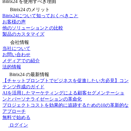
Bitrix24 を使用すべき理由
Bitrix24 のメリット
Bitrix24について知っておくべきこと
お客様の声
他のソリューションとの比較
製品のカスタマイズ
会社情報
当社について
お問い合わせ
メディアでの紹介
法的情報
Bitrix24 の最新情報
【チャットプロンプトでビジネスを促進したい方必見】コン
テンツ作成のガイド
AIを活用したマーケティングによる顧客セグメンテーショ
ンとパーソナライゼーションの革命化
プロジェクトコストを効果的に追跡するための10の革新的な
アプローチ
無料で始める
ログイン