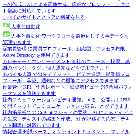
ーの作成、AI による画像生成、詳細なプロンプト、テキス
ト翻訳に対応しています
すべてのサイトとストアの機能を見る
人事と自動化
人事と自動化
ワークフローを最適化して人事データを
管理できます
従業員管理
従業員プロフィール、組織図、アクセス権限、
Active Directory を使用できます
カルチャーとエンゲージメント
会社のニュース、投票、感
謝のバッジ、タグ、個人通知などを使用できます
モバイル人事
外出先でチャット、ビデオ通話、従業員プロ
フィール、承認、通知などの機能にアクセスできます
作業管理
KPI、作業レポート、監督者ビューで従業員パフォ
ーマンスを追跡できます
社内コミュニケーション
ビデオ通知、メモ、公開および非
公開チャットでコミュニケーションを取ることができます
社内掲示板での CoPilot
スレッドの要約、AI によるアイデア
の生成、テキストの編集と作成、AI が記述する応答、テキ
スト翻訳に対応しています
情報管理
知識ベース、オンラインドキュメント、ファイル