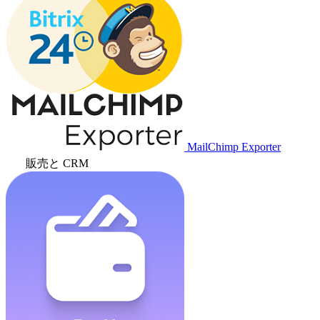
MailChimp Exporter
販売と CRM