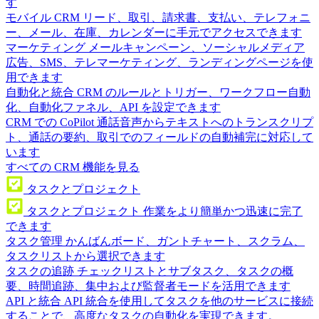
す
モバイル CRM
リード、取引、請求書、支払い、テレフォニ
ー、メール、在庫、カレンダーに手元でアクセスできます
マーケティング
メールキャンペーン、ソーシャルメディア
広告、SMS、テレマーケティング、ランディングページを使
用できます
自動化と統合
CRM のルールとトリガー、ワークフロー自動
化、自動化ファネル、API を設定できます
CRM での CoPilot
通話音声からテキストへのトランスクリプ
ト、通話の要約、取引でのフィールドの自動補完に対応して
います
すべての CRM 機能を見る
タスクとプロジェクト
タスクとプロジェクト
作業をより簡単かつ迅速に完了
できます
タスク管理
かんばんボード、ガントチャート、スクラム、
タスクリストから選択できます
タスクの追跡
チェックリストとサブタスク、タスクの概
要、時間追跡、集中および監督者モードを活用できます
API と統合
API 統合を使用してタスクを他のサービスに接続
することで、高度なタスクの自動化を実現できます。