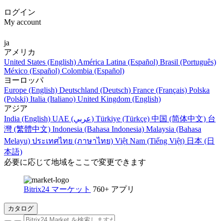
ログイン
My account
ja
アメリカ
United States (English)
América Latina (Español)
Brasil (Português)
México (Español)
Colombia (Español)
ヨーロッパ
Europe (English)
Deutschland (Deutsch)
France (Français)
Polska
(Polski)
Italia (Italiano)
United Kingdom (English)
アジア
India (English)
UAE (عربي)
Türkiye (Türkçe)
中国 (简体中文)
台
灣 (繁體中文)
Indonesia (Bahasa Indonesia)
Malaysia (Bahasa
Melayu)
ประเทศไทย (ภาษาไทย)
Việt Nam (Tiếng Việt)
日本 (日
本語)
必要に応じて地域をここで変更できます
Bitrix24 マーケット
760+ アプリ
カタログ