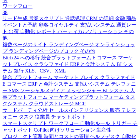
44
ワークフロー
38
リード生成
営業スクリプト
通話処理
CRM の詳細
金融
商品
イベントと予約
顧客ロイヤルティ
支払いシステム
通貨レー
ト
出荷
自動化
レポート
バーティカルソリューション
その
他
複数ページのサイト
ランディングページ
オンラインショッ
プ
ランディングページのブロック
その他
Bitrix24 への移行
統合プラットフォーム
E コマース
マーケ
ットプレイス
クラシファイド
ERP と会計システム
BI シス
テム
銀行
XLS、CSV、XML
統合プラットフォーム
マーケットプレイス
クラシファイド
E コマース
ERP と会計システム
支払いシステム
テレフォニ
ー
SMS
ソーシャルメディア
メッセンジャー
BI システム
人
事プラットフォーム
マーケティングプラットフォーム
タス
クシステム
クラウドストレージ
MCP
サードパーティ分析
セールスインテリジェンス
販売
テレフ
ォニー
タスク
従業員
チャットボット
スマートスクリプト
ワークフロー
自動化ルール
トリガー
チ
ャットボット
CoPilot 向けソリューション
生産性
プロジェクト管理
時間とコストの管理
ヘルプデスク
自動化