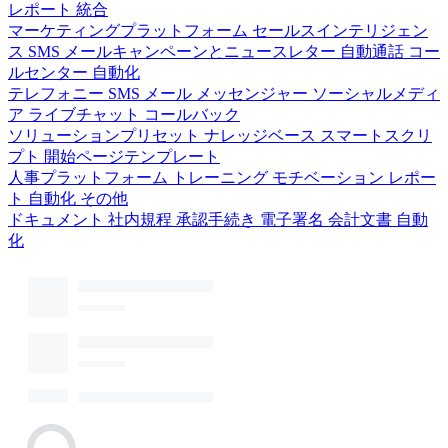
レポート
統合
マーケティングプラットフォーム
セールスインテリジェン
ス
SMS
メールキャンペーンとニュースレター
自動通話
コー
ルセンター
自動化
テレフォニー
SMS
メール
メッセンジャー
ソーシャルメディ
ア
ライブチャット
コールバック
ソリューションプリセット
ナレッジベース
スマートスクリ
プト
開始ページテンプレート
人事プラットフォーム
トレーニング
モチベーション
レポー
ト
自動化
その他
ドキュメント
社内規程
承認手続き
電子署名
会計文書
自動
化