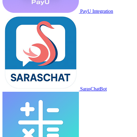
PayU Integration
SarasChatBot