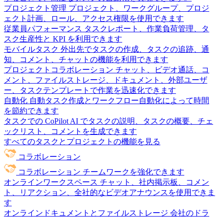
プロジェクト管理
プロジェクト、ワークグループ、プロジ
ェクト計画、ロール、アクセス権限を使用できます
従業員パフォーマンス
タスクレポート、作業負荷管理、タ
スク生産性と KPI を利用できます
モバイルタスク
外出先でタスクの作成、タスクの追跡、通
知、コメント、チャットの機能を利用できます
プロジェクトコラボレーション
チャット、ビデオ通話、コ
メント、ファイルストレージ、ドキュメント、外部ユーザ
ー、タスクテンプレートで作業を迅速化できます
自動化
自動タスク作成とワークフロー自動化によって時間
を節約できます
タスクでの CoPilot
AI でタスクの説明、タスクの概要、チェ
ックリスト、コメントを生成できます
すべてのタスクとプロジェクトの機能を見る
コラボレーション
コラボレーション
チームワークを強化できます
オンラインワークスペース
チャット、社内掲示板、コメン
ト、リアクション、全社的なビデオアナウンスを使用できま
す
オンラインドキュメントとファイルストレージ
会社のドラ