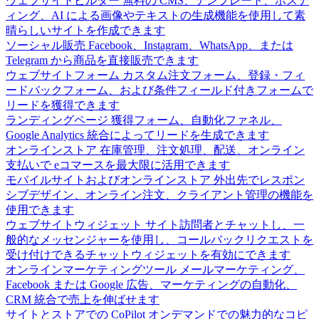
ウェブサイトビルダー
無料の CMS、テンプレート、ホステ
ィング、AI による画像やテキストの生成機能を使用して素
晴らしいサイトを作成できます
ソーシャル販売
Facebook、Instagram、WhatsApp、または
Telegram から商品を直接販売できます
ウェブサイトフォーム
カスタム注文フォーム、登録・フィ
ードバックフォーム、および条件フィールド付きフォームで
リードを獲得できます
ランディングページ
獲得フォーム、自動化ファネル、
Google Analytics 統合によってリードを生成できます
オンラインストア
在庫管理、注文処理、配送、オンライン
支払いで eコマースを最大限に活用できます
モバイルサイトおよびオンラインストア
外出先でレスポン
シブデザイン、オンライン注文、クライアント管理の機能を
使用できます
ウェブサイトウィジェット
サイト訪問者とチャットし、一
般的なメッセンジャーを使用し、コールバックリクエストを
受け付けできるチャットウィジェットを有効にできます
オンラインマーケティングツール
メールマーケティング、
Facebook または Google 広告、マーケティングの自動化、
CRM 統合で売上を伸ばせます
サイトとストアでの CoPilot
オンデマンドでの魅力的なコピ