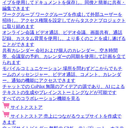
イブを使用してドキュメントを保存し、同僚と簡単に共有・
編集できます
ワークグループ
ワークグループを作成して外部ユーザーを
招待し、アクセス権限を設定してからタスクとプロジェクト
に取り組めます
オンライン会議
ビデオ通話、ビデオ会議、画面共有、通話
記録、カスタム背景を使用し、より多くのことを成し遂げる
ことができます
共有カレンダー
会社および個人のカレンダー、空き時間
帯、会議室の予約、カレンダーの同期を使用して計画を立て
られます
モバイルコミュニケーション
場所を問わずどこからでもチ
ームのメッセンジャー、ビデオ通話、コメント、カレンダ
ー、通知の機能にアクセスできます
チャットでの CoPilot
無限のアイデアの源であり、AI による
テキストの生成やブレインストーミングなどが可能です
すべてのコラボレーション機能を見る
サイトとストア
サイトとストア
売上につながるウェブサイトを作成で
きます