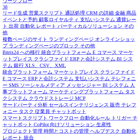
ワークフロー
38
リード生成
営業スクリプト
通話処理
CRM の詳細
金融
商品
イベントと予約
顧客ロイヤルティ
支払いシステム
通貨レー
ト
出荷
自動化
レポート
バーティカルソリューション
その
他
複数ページのサイト
ランディングページ
オンラインショッ
プ
ランディングページのブロック
その他
Bitrix24 への移行
統合プラットフォーム
E コマース
マーケ
ットプレイス
クラシファイド
ERP と会計システム
BI シス
テム
銀行
XLS、CSV、XML
統合プラットフォーム
マーケットプレイス
クラシファイド
E コマース
ERP と会計システム
支払いシステム
テレフォニ
ー
SMS
ソーシャルメディア
メッセンジャー
BI システム
人
事プラットフォーム
マーケティングプラットフォーム
タス
クシステム
クラウドストレージ
MCP
サードパーティ分析
セールスインテリジェンス
販売
テレフ
ォニー
タスク
従業員
チャットボット
スマートスクリプト
ワークフロー
自動化ルール
トリガー
チ
ャットボット
CoPilot 向けソリューション
生産性
プロジェクト管理
時間とコストの管理
ヘルプデスク
自動化
レポート
統合