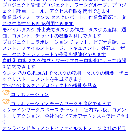
プロジェクト管理
プロジェクト、ワークグループ、プロジ
ェクト計画、ロール、アクセス権限を使用できます
従業員パフォーマンス
タスクレポート、作業負荷管理、タ
スク生産性と KPI を利用できます
モバイルタスク
外出先でタスクの作成、タスクの追跡、通
知、コメント、チャットの機能を利用できます
プロジェクトコラボレーション
チャット、ビデオ通話、コ
メント、ファイルストレージ、ドキュメント、外部ユーザ
ー、タスクテンプレートで作業を迅速化できます
自動化
自動タスク作成とワークフロー自動化によって時間
を節約できます
タスクでの CoPilot
AI でタスクの説明、タスクの概要、チェ
ックリスト、コメントを生成できます
すべてのタスクとプロジェクトの機能を見る
コラボレーション
コラボレーション
チームワークを強化できます
オンラインワークスペース
チャット、社内掲示板、コメン
ト、リアクション、全社的なビデオアナウンスを使用できま
す
オンラインドキュメントとファイルストレージ
会社のドラ