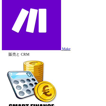
Make
販売と CRM