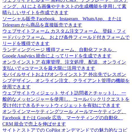
ウェブサイトビルダー
無料の CMS、テンプレート、ホステ
ィング、AI による画像やテキストの生成機能を使用して素
晴らしいサイトを作成できます
ソーシャル販売
Facebook、Instagram、WhatsApp、または
Telegram から商品を直接販売できます
ウェブサイトフォーム
カスタム注文フォーム、登録・フィ
ードバックフォーム、および条件フィールド付きフォームで
リードを獲得できます
ランディングページ
獲得フォーム、自動化ファネル、
Google Analytics 統合によってリードを生成できます
オンラインストア
在庫管理、注文処理、配送、オンライン
支払いで eコマースを最大限に活用できます
モバイルサイトおよびオンラインストア
外出先でレスポン
シブデザイン、オンライン注文、クライアント管理の機能を
使用できます
ウェブサイトウィジェット
サイト訪問者とチャットし、一
般的なメッセンジャーを使用し、コールバックリクエストを
受け付けできるチャットウィジェットを有効にできます
オンラインマーケティングツール
メールマーケティング、
Facebook または Google 広告、マーケティングの自動化、
CRM 統合で売上を伸ばせます
サイトとストアでの CoPilot
オンデマンドでの魅力的なコピ