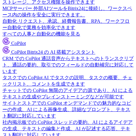
ストレージ、アクセス権限を操作できます
MCPサーバー
外部AIツールをBitrix24に接続し、ワークスペ
ース内の操作を安全に実行できます。
自動化
リクエスト、承認、経費報告書、RPA、ワークフロ
ー自動化で業務を効率化できます
すべての人事と自動化の機能を見る
CoPilot
CoPilot
Bitrix24 の AI 搭載アシスタント
CRM での CoPilot
通話音声からテキストへのトランスクリプ
ト、通話の要約、取引でのフィールドの自動補完に対応して
います
タスクでの CoPilot
AI でタスクの説明、タスクの概要、チェ
ックリスト、コメントを生成できます
チャットでの CoPilot
無限のアイデアの源であり、AI による
テキストの生成やブレインストーミングなどが可能です
サイトとストアでの CoPilot
オンデマンドでの魅力的なコピ
ーの作成、AI による画像生成、詳細なプロンプト、テキス
ト翻訳に対応しています
社内掲示板での CoPilot
スレッドの要約、AI によるアイデア
の生成、テキストの編集と作成、AI が記述する応答、テキ
スト翻訳に対応しています