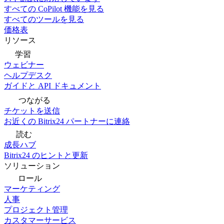
すべての CoPilot 機能を見る
すべてのツールを見る
価格表
リソース
学習
ウェビナー
ヘルプデスク
ガイドと API ドキュメント
つながる
チケットを送信
お近くの Bitrix24 パートナーに連絡
読む
成長ハブ
Bitrix24 のヒントと更新
ソリューション
ロール
マーケティング
人事
プロジェクト管理
カスタマーサービス