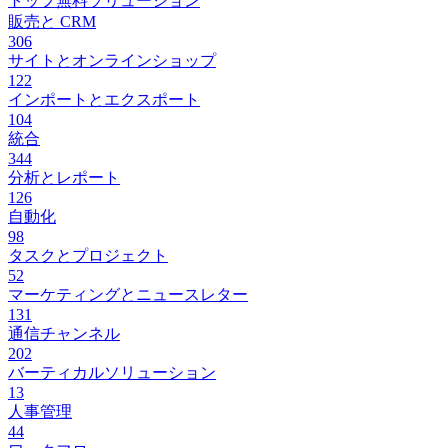
トップ無料ソリューション
販売と CRM
306
サイトとオンラインショップ
122
インポートとエクスポート
104
統合
344
分析とレポート
126
自動化
98
タスクとプロジェクト
52
マーケティングとニュースレター
131
通信チャンネル
202
バーティカルソリューション
13
人事管理
44