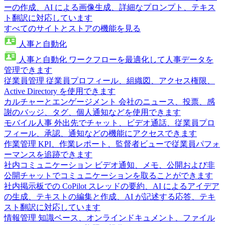
ーの作成、AI による画像生成、詳細なプロンプト、テキス
ト翻訳に対応しています
すべてのサイトとストアの機能を見る
人事と自動化
人事と自動化
ワークフローを最適化して人事データを
管理できます
従業員管理
従業員プロフィール、組織図、アクセス権限、
Active Directory を使用できます
カルチャーとエンゲージメント
会社のニュース、投票、感
謝のバッジ、タグ、個人通知などを使用できます
モバイル人事
外出先でチャット、ビデオ通話、従業員プロ
フィール、承認、通知などの機能にアクセスできます
作業管理
KPI、作業レポート、監督者ビューで従業員パフォ
ーマンスを追跡できます
社内コミュニケーション
ビデオ通知、メモ、公開および非
公開チャットでコミュニケーションを取ることができます
社内掲示板での CoPilot
スレッドの要約、AI によるアイデア
の生成、テキストの編集と作成、AI が記述する応答、テキ
スト翻訳に対応しています
情報管理
知識ベース、オンラインドキュメント、ファイル