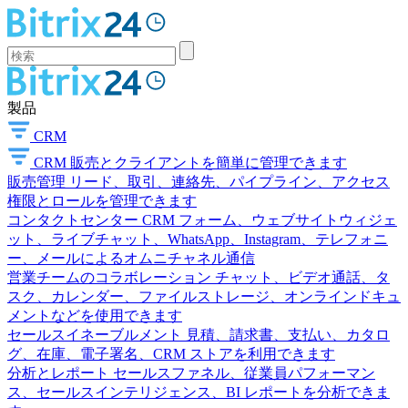
製品
CRM
CRM
販売とクライアントを簡単に管理できます
販売管理
リード、取引、連絡先、パイプライン、アクセス
権限とロールを管理できます
コンタクトセンター
CRM フォーム、ウェブサイトウィジェ
ット、ライブチャット、WhatsApp、Instagram、テレフォニ
ー、メールによるオムニチャネル通信
営業チームのコラボレーション
チャット、ビデオ通話、タ
スク、カレンダー、ファイルストレージ、オンラインドキュ
メントなどを使用できます
セールスイネーブルメント
見積、請求書、支払い、カタロ
グ、在庫、電子署名、CRM ストアを利用できます
分析とレポート
セールスファネル、従業員パフォーマン
ス、セールスインテリジェンス、BI レポートを分析できま