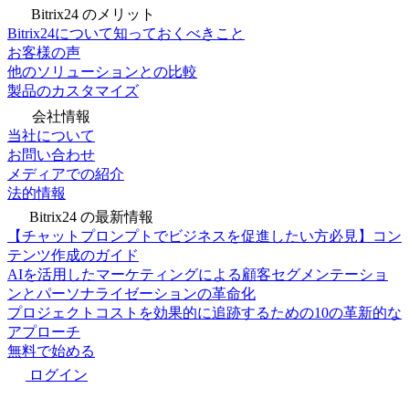
Bitrix24 のメリット
Bitrix24について知っておくべきこと
お客様の声
他のソリューションとの比較
製品のカスタマイズ
会社情報
当社について
お問い合わせ
メディアでの紹介
法的情報
Bitrix24 の最新情報
【チャットプロンプトでビジネスを促進したい方必見】コン
テンツ作成のガイド
AIを活用したマーケティングによる顧客セグメンテーショ
ンとパーソナライゼーションの革命化
プロジェクトコストを効果的に追跡するための10の革新的な
アプローチ
無料で始める
ログイン