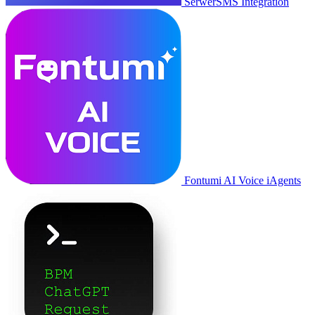
SerwerSMS Integration
Fontumi AI Voice iAgents