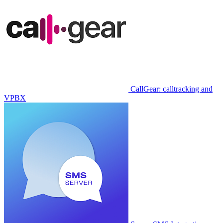
CallGear: calltracking and
VPBX