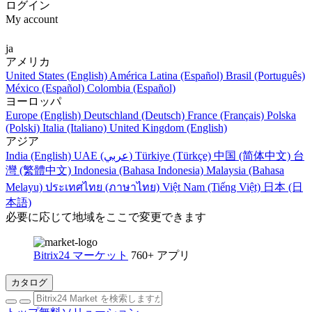
ログイン
My account
ja
アメリカ
United States (English)
América Latina (Español)
Brasil (Português)
México (Español)
Colombia (Español)
ヨーロッパ
Europe (English)
Deutschland (Deutsch)
France (Français)
Polska
(Polski)
Italia (Italiano)
United Kingdom (English)
アジア
India (English)
UAE (عربي)
Türkiye (Türkçe)
中国 (简体中文)
台
灣 (繁體中文)
Indonesia (Bahasa Indonesia)
Malaysia (Bahasa
Melayu)
ประเทศไทย (ภาษาไทย)
Việt Nam (Tiếng Việt)
日本 (日
本語)
必要に応じて地域をここで変更できます
Bitrix24 マーケット
760+ アプリ
カタログ