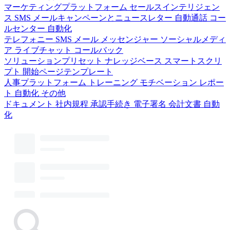
マーケティングプラットフォーム
セールスインテリジェン
ス
SMS
メールキャンペーンとニュースレター
自動通話
コー
ルセンター
自動化
テレフォニー
SMS
メール
メッセンジャー
ソーシャルメディ
ア
ライブチャット
コールバック
ソリューションプリセット
ナレッジベース
スマートスクリ
プト
開始ページテンプレート
人事プラットフォーム
トレーニング
モチベーション
レポー
ト
自動化
その他
ドキュメント
社内規程
承認手続き
電子署名
会計文書
自動
化