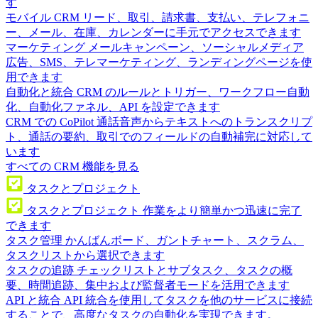
す
モバイル CRM
リード、取引、請求書、支払い、テレフォニ
ー、メール、在庫、カレンダーに手元でアクセスできます
マーケティング
メールキャンペーン、ソーシャルメディア
広告、SMS、テレマーケティング、ランディングページを使
用できます
自動化と統合
CRM のルールとトリガー、ワークフロー自動
化、自動化ファネル、API を設定できます
CRM での CoPilot
通話音声からテキストへのトランスクリプ
ト、通話の要約、取引でのフィールドの自動補完に対応して
います
すべての CRM 機能を見る
タスクとプロジェクト
タスクとプロジェクト
作業をより簡単かつ迅速に完了
できます
タスク管理
かんばんボード、ガントチャート、スクラム、
タスクリストから選択できます
タスクの追跡
チェックリストとサブタスク、タスクの概
要、時間追跡、集中および監督者モードを活用できます
API と統合
API 統合を使用してタスクを他のサービスに接続
することで、高度なタスクの自動化を実現できます。