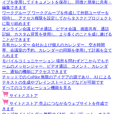
イブを使用してドキュメントを保存し、同僚と簡単に共有・
編集できます
ワークグループ
ワークグループを作成して外部ユーザーを
招待し、アクセス権限を設定してからタスクとプロジェクト
に取り組めます
オンライン会議
ビデオ通話、ビデオ会議、画面共有、通話
記録、カスタム背景を使用し、より多くのことを成し遂げる
ことができます
共有カレンダー
会社および個人のカレンダー、空き時間
帯、会議室の予約、カレンダーの同期を使用して計画を立て
られます
モバイルコミュニケーション
場所を問わずどこからでもチ
ームのメッセンジャー、ビデオ通話、コメント、カレンダ
ー、通知の機能にアクセスできます
チャットでの CoPilot
無限のアイデアの源であり、AI による
テキストの生成やブレインストーミングなどが可能です
すべてのコラボレーション機能を見る
サイトとストア
サイトとストア
売上につながるウェブサイトを作成で
きます