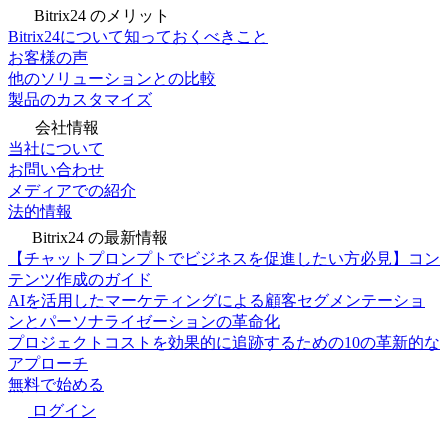
Bitrix24 のメリット
Bitrix24について知っておくべきこと
お客様の声
他のソリューションとの比較
製品のカスタマイズ
会社情報
当社について
お問い合わせ
メディアでの紹介
法的情報
Bitrix24 の最新情報
【チャットプロンプトでビジネスを促進したい方必見】コン
テンツ作成のガイド
AIを活用したマーケティングによる顧客セグメンテーショ
ンとパーソナライゼーションの革命化
プロジェクトコストを効果的に追跡するための10の革新的な
アプローチ
無料で始める
ログイン