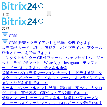
製品
CRM
CRM
販売とクライアントを簡単に管理できます
販売管理
リード、取引、連絡先、パイプライン、アクセス
権限とロールを管理できます
コンタクトセンター
CRM フォーム、ウェブサイトウィジェ
ット、ライブチャット、WhatsApp、Instagram、テレフォニ
ー、メールによるオムニチャネル通信
営業チームのコラボレーション
チャット、ビデオ通話、タ
スク、カレンダー、ファイルストレージ、オンラインドキュ
メントなどを使用できます
セールスイネーブルメント
見積、請求書、支払い、カタロ
グ、在庫、電子署名、CRM ストアを利用できます
分析とレポート
セールスファネル、従業員パフォーマン
ス、セールスインテリジェンス、BI レポートを分析できま