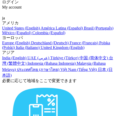
ログイン
My account
ja
アメリカ
United States (English)
América Latina (Español)
Brasil (Português)
México (Español)
Colombia (Español)
ヨーロッパ
Europe (English)
Deutschland (Deutsch)
France (Français)
Polska
(Polski)
Italia (Italiano)
United Kingdom (English)
アジア
India (English)
UAE (عربي)
Türkiye (Türkçe)
中国 (简体中文)
台
灣 (繁體中文)
Indonesia (Bahasa Indonesia)
Malaysia (Bahasa
Melayu)
ประเทศไทย (ภาษาไทย)
Việt Nam (Tiếng Việt)
日本 (日
本語)
必要に応じて地域をここで変更できます