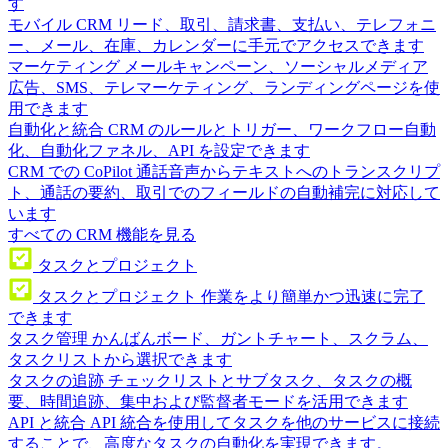
す
モバイル CRM
リード、取引、請求書、支払い、テレフォニ
ー、メール、在庫、カレンダーに手元でアクセスできます
マーケティング
メールキャンペーン、ソーシャルメディア
広告、SMS、テレマーケティング、ランディングページを使
用できます
自動化と統合
CRM のルールとトリガー、ワークフロー自動
化、自動化ファネル、API を設定できます
CRM での CoPilot
通話音声からテキストへのトランスクリプ
ト、通話の要約、取引でのフィールドの自動補完に対応して
います
すべての CRM 機能を見る
タスクとプロジェクト
タスクとプロジェクト
作業をより簡単かつ迅速に完了
できます
タスク管理
かんばんボード、ガントチャート、スクラム、
タスクリストから選択できます
タスクの追跡
チェックリストとサブタスク、タスクの概
要、時間追跡、集中および監督者モードを活用できます
API と統合
API 統合を使用してタスクを他のサービスに接続
することで、高度なタスクの自動化を実現できます。