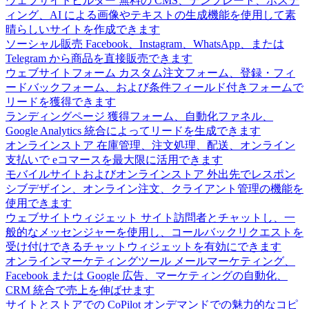
ウェブサイトビルダー
無料の CMS、テンプレート、ホステ
ィング、AI による画像やテキストの生成機能を使用して素
晴らしいサイトを作成できます
ソーシャル販売
Facebook、Instagram、WhatsApp、または
Telegram から商品を直接販売できます
ウェブサイトフォーム
カスタム注文フォーム、登録・フィ
ードバックフォーム、および条件フィールド付きフォームで
リードを獲得できます
ランディングページ
獲得フォーム、自動化ファネル、
Google Analytics 統合によってリードを生成できます
オンラインストア
在庫管理、注文処理、配送、オンライン
支払いで eコマースを最大限に活用できます
モバイルサイトおよびオンラインストア
外出先でレスポン
シブデザイン、オンライン注文、クライアント管理の機能を
使用できます
ウェブサイトウィジェット
サイト訪問者とチャットし、一
般的なメッセンジャーを使用し、コールバックリクエストを
受け付けできるチャットウィジェットを有効にできます
オンラインマーケティングツール
メールマーケティング、
Facebook または Google 広告、マーケティングの自動化、
CRM 統合で売上を伸ばせます
サイトとストアでの CoPilot
オンデマンドでの魅力的なコピ