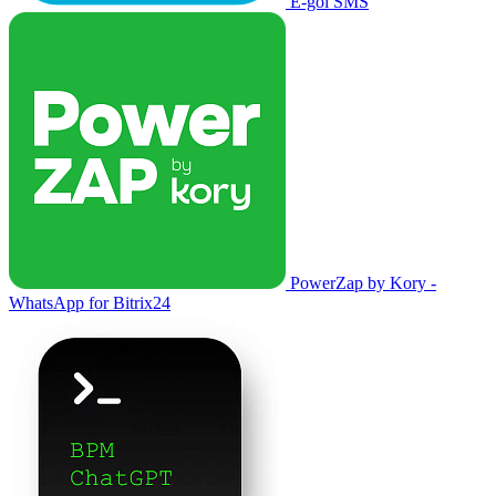
E-goi SMS
PowerZap by Kory -
WhatsApp for Bitrix24