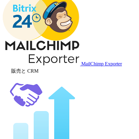
MailChimp Exporter
販売と CRM