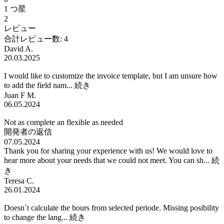
1 つ星
2
レビュー
合計レビュー数: 4
David A.
20.03.2025
I would like to customize the invoice template, but I am unsure how
to add the field nam...
続き
Juan F M.
06.05.2024
Not as complete an flexible as needed
開発者の返信
07.05.2024
Thank you for sharing your experience with us! We would love to
hear more about your needs that we could not meet. You can sh...
続
き
Teresa C.
26.01.2024
Doesn´t calculate the hours from selected periode. Missing posibility
to change the lang...
続き