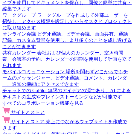
イブを使用してドキュメントを保存し、同僚と簡単に共有・
編集できます
ワークグループ
ワークグループを作成して外部ユーザーを
招待し、アクセス権限を設定してからタスクとプロジェクト
に取り組めます
オンライン会議
ビデオ通話、ビデオ会議、画面共有、通話
記録、カスタム背景を使用し、より多くのことを成し遂げる
ことができます
共有カレンダー
会社および個人のカレンダー、空き時間
帯、会議室の予約、カレンダーの同期を使用して計画を立て
られます
モバイルコミュニケーション
場所を問わずどこからでもチ
ームのメッセンジャー、ビデオ通話、コメント、カレンダ
ー、通知の機能にアクセスできます
チャットでの CoPilot
無限のアイデアの源であり、AI による
テキストの生成やブレインストーミングなどが可能です
すべてのコラボレーション機能を見る
サイトとストア
サイトとストア
売上につながるウェブサイトを作成で
きます