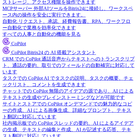
ストレージ、アクセス権限を操作できます
MCPサーバー
外部AIツールをBitrix24に接続し、ワークスペ
ース内の操作を安全に実行できます。
自動化
リクエスト、承認、経費報告書、RPA、ワークフロ
ー自動化で業務を効率化できます
すべての人事と自動化の機能を見る
CoPilot
CoPilot
Bitrix24 の AI 搭載アシスタント
CRM での CoPilot
通話音声からテキストへのトランスクリプ
ト、通話の要約、取引でのフィールドの自動補完に対応して
います
タスクでの CoPilot
AI でタスクの説明、タスクの概要、チェ
ックリスト、コメントを生成できます
チャットでの CoPilot
無限のアイデアの源であり、AI による
テキストの生成やブレインストーミングなどが可能です
サイトとストアでの CoPilot
オンデマンドでの魅力的なコピ
ーの作成、AI による画像生成、詳細なプロンプト、テキス
ト翻訳に対応しています
社内掲示板での CoPilot
スレッドの要約、AI によるアイデア
の生成、テキストの編集と作成、AI が記述する応答、テキ
スト翻訳に対応しています