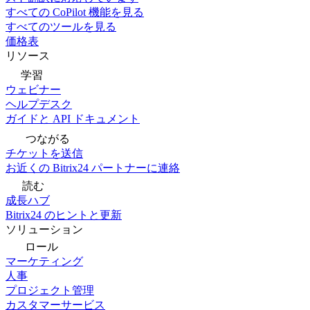
すべての CoPilot 機能を見る
すべてのツールを見る
価格表
リソース
学習
ウェビナー
ヘルプデスク
ガイドと API ドキュメント
つながる
チケットを送信
お近くの Bitrix24 パートナーに連絡
読む
成長ハブ
Bitrix24 のヒントと更新
ソリューション
ロール
マーケティング
人事
プロジェクト管理
カスタマーサービス