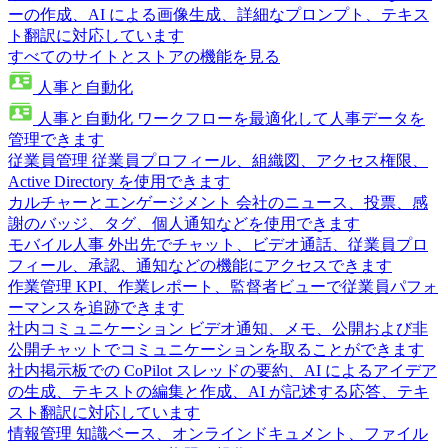
ーの作成、AI による画像生成、詳細なプロンプト、テキス
ト翻訳に対応しています
すべてのサイトとストアの機能を見る
人事と自動化
人事と自動化
ワークフローを最適化して人事データを
管理できます
従業員管理
従業員プロフィール、組織図、アクセス権限、
Active Directory を使用できます
カルチャーとエンゲージメント
会社のニュース、投票、感
謝のバッジ、タグ、個人通知などを使用できます
モバイル人事
外出先でチャット、ビデオ通話、従業員プロ
フィール、承認、通知などの機能にアクセスできます
作業管理
KPI、作業レポート、監督者ビューで従業員パフォ
ーマンスを追跡できます
社内コミュニケーション
ビデオ通知、メモ、公開および非
公開チャットでコミュニケーションを取ることができます
社内掲示板での CoPilot
スレッドの要約、AI によるアイデア
の生成、テキストの編集と作成、AI が記述する応答、テキ
スト翻訳に対応しています
情報管理
知識ベース、オンラインドキュメント、ファイル