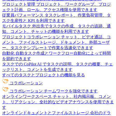
プロジェクト管理
プロジェクト、ワークグループ、プロジ
ェクト計画、ロール、アクセス権限を使用できます
従業員パフォーマンス
タスクレポート、作業負荷管理、タ
スク生産性と KPI を利用できます
モバイルタスク
外出先でタスクの作成、タスクの追跡、通
知、コメント、チャットの機能を利用できます
プロジェクトコラボレーション
チャット、ビデオ通話、コ
メント、ファイルストレージ、ドキュメント、外部ユーザ
ー、タスクテンプレートで作業を迅速化できます
自動化
自動タスク作成とワークフロー自動化によって時間
を節約できます
タスクでの CoPilot
AI でタスクの説明、タスクの概要、チェ
ックリスト、コメントを生成できます
すべてのタスクとプロジェクトの機能を見る
コラボレーション
コラボレーション
チームワークを強化できます
オンラインワークスペース
チャット、社内掲示板、コメン
ト、リアクション、全社的なビデオアナウンスを使用できま
す
オンラインドキュメントとファイルストレージ
会社のドラ