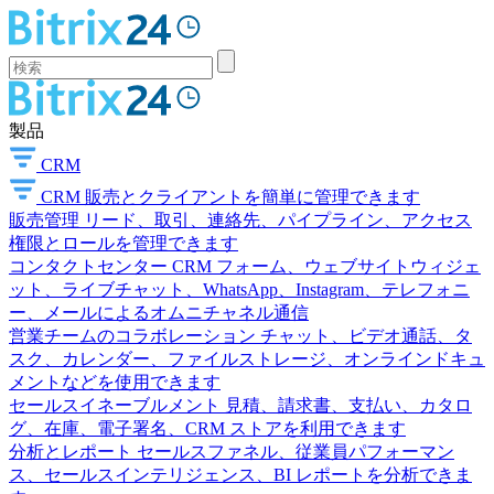
製品
CRM
CRM
販売とクライアントを簡単に管理できます
販売管理
リード、取引、連絡先、パイプライン、アクセス
権限とロールを管理できます
コンタクトセンター
CRM フォーム、ウェブサイトウィジェ
ット、ライブチャット、WhatsApp、Instagram、テレフォニ
ー、メールによるオムニチャネル通信
営業チームのコラボレーション
チャット、ビデオ通話、タ
スク、カレンダー、ファイルストレージ、オンラインドキュ
メントなどを使用できます
セールスイネーブルメント
見積、請求書、支払い、カタロ
グ、在庫、電子署名、CRM ストアを利用できます
分析とレポート
セールスファネル、従業員パフォーマン
ス、セールスインテリジェンス、BI レポートを分析できま