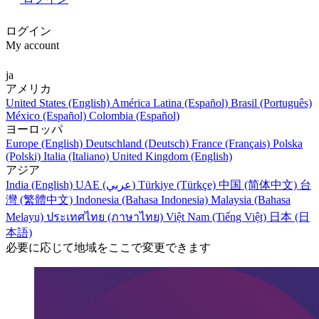
ログイン
My account
ja
アメリカ
United States (English)
América Latina (Español)
Brasil (Português)
México (Español)
Colombia (Español)
ヨーロッパ
Europe (English)
Deutschland (Deutsch)
France (Français)
Polska
(Polski)
Italia (Italiano)
United Kingdom (English)
アジア
India (English)
UAE (عربي)
Türkiye (Türkçe)
中国 (简体中文)
台
灣 (繁體中文)
Indonesia (Bahasa Indonesia)
Malaysia (Bahasa
Melayu)
ประเทศไทย (ภาษาไทย)
Việt Nam (Tiếng Việt)
日本 (日
本語)
必要に応じて地域をここで変更できます