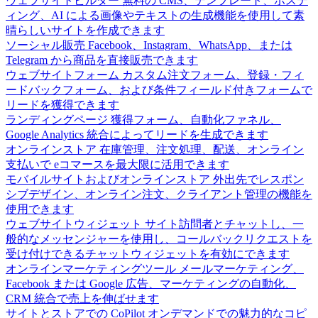
ウェブサイトビルダー
無料の CMS、テンプレート、ホステ
ィング、AI による画像やテキストの生成機能を使用して素
晴らしいサイトを作成できます
ソーシャル販売
Facebook、Instagram、WhatsApp、または
Telegram から商品を直接販売できます
ウェブサイトフォーム
カスタム注文フォーム、登録・フィ
ードバックフォーム、および条件フィールド付きフォームで
リードを獲得できます
ランディングページ
獲得フォーム、自動化ファネル、
Google Analytics 統合によってリードを生成できます
オンラインストア
在庫管理、注文処理、配送、オンライン
支払いで eコマースを最大限に活用できます
モバイルサイトおよびオンラインストア
外出先でレスポン
シブデザイン、オンライン注文、クライアント管理の機能を
使用できます
ウェブサイトウィジェット
サイト訪問者とチャットし、一
般的なメッセンジャーを使用し、コールバックリクエストを
受け付けできるチャットウィジェットを有効にできます
オンラインマーケティングツール
メールマーケティング、
Facebook または Google 広告、マーケティングの自動化、
CRM 統合で売上を伸ばせます
サイトとストアでの CoPilot
オンデマンドでの魅力的なコピ