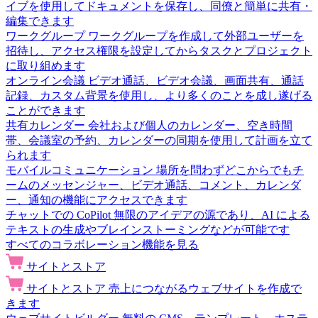
イブを使用してドキュメントを保存し、同僚と簡単に共有・
編集できます
ワークグループ
ワークグループを作成して外部ユーザーを
招待し、アクセス権限を設定してからタスクとプロジェクト
に取り組めます
オンライン会議
ビデオ通話、ビデオ会議、画面共有、通話
記録、カスタム背景を使用し、より多くのことを成し遂げる
ことができます
共有カレンダー
会社および個人のカレンダー、空き時間
帯、会議室の予約、カレンダーの同期を使用して計画を立て
られます
モバイルコミュニケーション
場所を問わずどこからでもチ
ームのメッセンジャー、ビデオ通話、コメント、カレンダ
ー、通知の機能にアクセスできます
チャットでの CoPilot
無限のアイデアの源であり、AI による
テキストの生成やブレインストーミングなどが可能です
すべてのコラボレーション機能を見る
サイトとストア
サイトとストア
売上につながるウェブサイトを作成で
きます