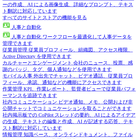
ーの作成、AI による画像生成、詳細なプロンプト、テキス
ト翻訳に対応しています
すべてのサイトとストアの機能を見る
人事と自動化
人事と自動化
ワークフローを最適化して人事データを
管理できます
従業員管理
従業員プロフィール、組織図、アクセス権限、
Active Directory を使用できます
カルチャーとエンゲージメント
会社のニュース、投票、感
謝のバッジ、タグ、個人通知などを使用できます
モバイル人事
外出先でチャット、ビデオ通話、従業員プロ
フィール、承認、通知などの機能にアクセスできます
作業管理
KPI、作業レポート、監督者ビューで従業員パフォ
ーマンスを追跡できます
社内コミュニケーション
ビデオ通知、メモ、公開および非
公開チャットでコミュニケーションを取ることができます
社内掲示板での CoPilot
スレッドの要約、AI によるアイデア
の生成、テキストの編集と作成、AI が記述する応答、テキ
スト翻訳に対応しています
情報管理
知識ベース、オンラインドキュメント、ファイル