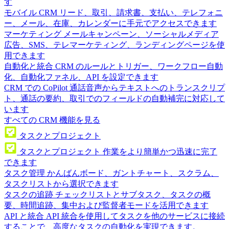
す
モバイル CRM
リード、取引、請求書、支払い、テレフォニ
ー、メール、在庫、カレンダーに手元でアクセスできます
マーケティング
メールキャンペーン、ソーシャルメディア
広告、SMS、テレマーケティング、ランディングページを使
用できます
自動化と統合
CRM のルールとトリガー、ワークフロー自動
化、自動化ファネル、API を設定できます
CRM での CoPilot
通話音声からテキストへのトランスクリプ
ト、通話の要約、取引でのフィールドの自動補完に対応して
います
すべての CRM 機能を見る
タスクとプロジェクト
タスクとプロジェクト
作業をより簡単かつ迅速に完了
できます
タスク管理
かんばんボード、ガントチャート、スクラム、
タスクリストから選択できます
タスクの追跡
チェックリストとサブタスク、タスクの概
要、時間追跡、集中および監督者モードを活用できます
API と統合
API 統合を使用してタスクを他のサービスに接続
することで、高度なタスクの自動化を実現できます。