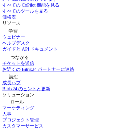
すべての CoPilot 機能を見る
すべてのツールを見る
価格表
リソース
学習
ウェビナー
ヘルプデスク
ガイドと API ドキュメント
つながる
チケットを送信
お近くの Bitrix24 パートナーに連絡
読む
成長ハブ
Bitrix24 のヒントと更新
ソリューション
ロール
マーケティング
人事
プロジェクト管理
カスタマーサービス