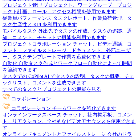
プロジェクト管理
プロジェクト、ワークグループ、プロジ
ェクト計画、ロール、アクセス権限を使用できます
従業員パフォーマンス
タスクレポート、作業負荷管理、タ
スク生産性と KPI を利用できます
モバイルタスク
外出先でタスクの作成、タスクの追跡、通
知、コメント、チャットの機能を利用できます
プロジェクトコラボレーション
チャット、ビデオ通話、コ
メント、ファイルストレージ、ドキュメント、外部ユーザ
ー、タスクテンプレートで作業を迅速化できます
自動化
自動タスク作成とワークフロー自動化によって時間
を節約できます
タスクでの CoPilot
AI でタスクの説明、タスクの概要、チェ
ックリスト、コメントを生成できます
すべてのタスクとプロジェクトの機能を見る
コラボレーション
コラボレーション
チームワークを強化できます
オンラインワークスペース
チャット、社内掲示板、コメン
ト、リアクション、全社的なビデオアナウンスを使用できま
す
オンラインドキュメントとファイルストレージ
会社のドラ