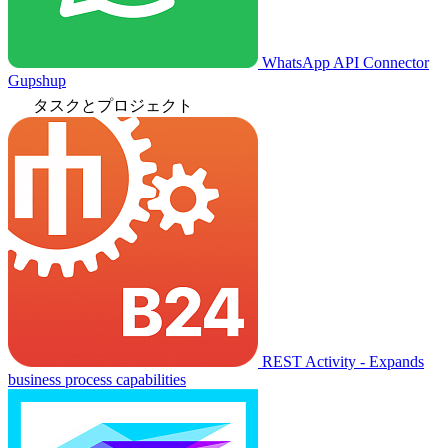
WhatsApp API Connector
Gupshup
タスクとプロジェクト
REST Activity - Expands
business process capabilities