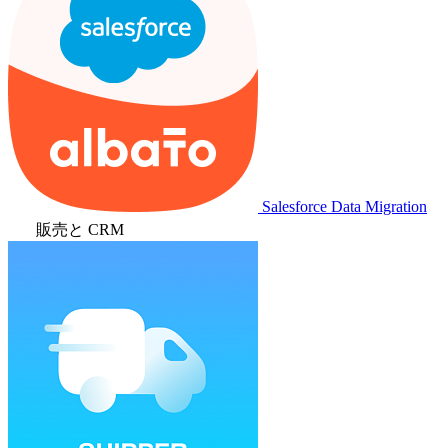
Salesforce Data Migration
販売と CRM