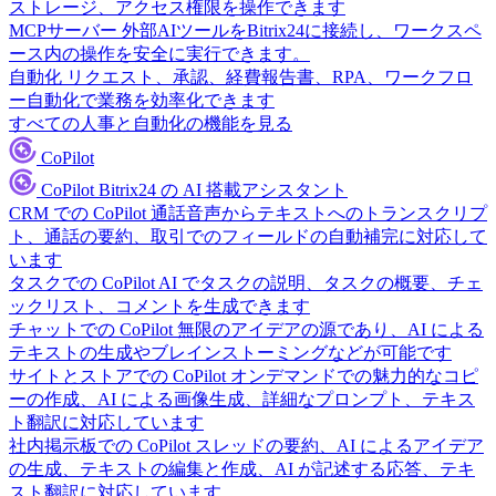
ストレージ、アクセス権限を操作できます
MCPサーバー
外部AIツールをBitrix24に接続し、ワークスペ
ース内の操作を安全に実行できます。
自動化
リクエスト、承認、経費報告書、RPA、ワークフロ
ー自動化で業務を効率化できます
すべての人事と自動化の機能を見る
CoPilot
CoPilot
Bitrix24 の AI 搭載アシスタント
CRM での CoPilot
通話音声からテキストへのトランスクリプ
ト、通話の要約、取引でのフィールドの自動補完に対応して
います
タスクでの CoPilot
AI でタスクの説明、タスクの概要、チェ
ックリスト、コメントを生成できます
チャットでの CoPilot
無限のアイデアの源であり、AI による
テキストの生成やブレインストーミングなどが可能です
サイトとストアでの CoPilot
オンデマンドでの魅力的なコピ
ーの作成、AI による画像生成、詳細なプロンプト、テキス
ト翻訳に対応しています
社内掲示板での CoPilot
スレッドの要約、AI によるアイデア
の生成、テキストの編集と作成、AI が記述する応答、テキ
スト翻訳に対応しています