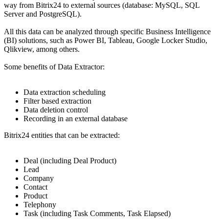
way from Bitrix24 to external sources (database: MySQL, SQL
Server and PostgreSQL).
All this data can be analyzed through specific Business Intelligence
(BI) solutions, such as Power BI, Tableau, Google Locker Studio,
Qlikview, among others.
Some benefits of Data Extractor:
Data extraction scheduling
Filter based extraction
Data deletion control
Recording in an external database
Bitrix24 entities that can be extracted:
Deal (including Deal Product)
Lead
Company
Contact
Product
Telephony
Task (including Task Comments, Task Elapsed)