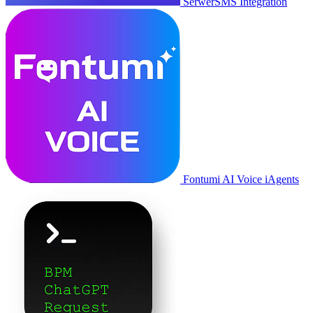
SerwerSMS Integration
Fontumi AI Voice iAgents