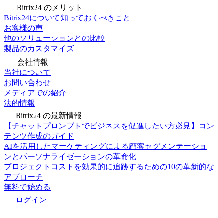
Bitrix24 のメリット
Bitrix24について知っておくべきこと
お客様の声
他のソリューションとの比較
製品のカスタマイズ
会社情報
当社について
お問い合わせ
メディアでの紹介
法的情報
Bitrix24 の最新情報
【チャットプロンプトでビジネスを促進したい方必見】コン
テンツ作成のガイド
AIを活用したマーケティングによる顧客セグメンテーショ
ンとパーソナライゼーションの革命化
プロジェクトコストを効果的に追跡するための10の革新的な
アプローチ
無料で始める
ログイン