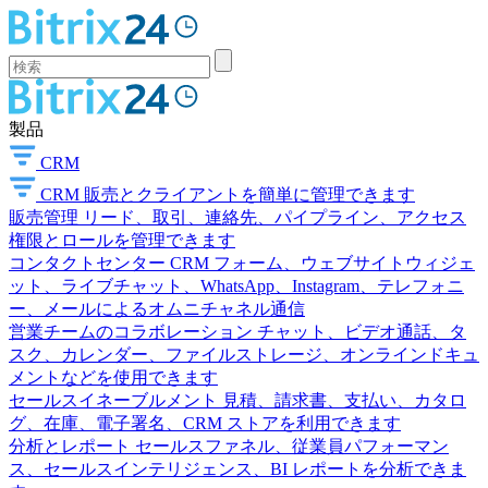
製品
CRM
CRM
販売とクライアントを簡単に管理できます
販売管理
リード、取引、連絡先、パイプライン、アクセス
権限とロールを管理できます
コンタクトセンター
CRM フォーム、ウェブサイトウィジェ
ット、ライブチャット、WhatsApp、Instagram、テレフォニ
ー、メールによるオムニチャネル通信
営業チームのコラボレーション
チャット、ビデオ通話、タ
スク、カレンダー、ファイルストレージ、オンラインドキュ
メントなどを使用できます
セールスイネーブルメント
見積、請求書、支払い、カタロ
グ、在庫、電子署名、CRM ストアを利用できます
分析とレポート
セールスファネル、従業員パフォーマン
ス、セールスインテリジェンス、BI レポートを分析できま