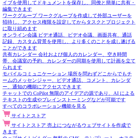
イブを使用してドキュメントを保存し、同僚と簡単に共有・
編集できます
ワークグループ
ワークグループを作成して外部ユーザーを
招待し、アクセス権限を設定してからタスクとプロジェクト
に取り組めます
オンライン会議
ビデオ通話、ビデオ会議、画面共有、通話
記録、カスタム背景を使用し、より多くのことを成し遂げる
ことができます
共有カレンダー
会社および個人のカレンダー、空き時間
帯、会議室の予約、カレンダーの同期を使用して計画を立て
られます
モバイルコミュニケーション
場所を問わずどこからでもチ
ームのメッセンジャー、ビデオ通話、コメント、カレンダ
ー、通知の機能にアクセスできます
チャットでの CoPilot
無限のアイデアの源であり、AI による
テキストの生成やブレインストーミングなどが可能です
すべてのコラボレーション機能を見る
サイトとストア
サイトとストア
売上につながるウェブサイトを作成で
きます