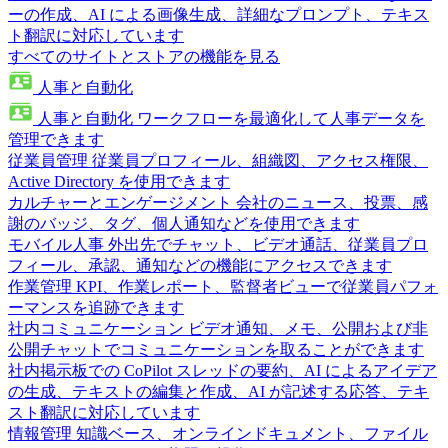
ーの作成、AI による画像生成、詳細なプロンプト、テキス
ト翻訳に対応しています
すべてのサイトとストアの機能を見る
人事と自動化
人事と自動化
ワークフローを最適化して人事データを
管理できます
従業員管理
従業員プロフィール、組織図、アクセス権限、
Active Directory を使用できます
カルチャーとエンゲージメント
会社のニュース、投票、感
謝のバッジ、タグ、個人通知などを使用できます
モバイル人事
外出先でチャット、ビデオ通話、従業員プロ
フィール、承認、通知などの機能にアクセスできます
作業管理
KPI、作業レポート、監督者ビューで従業員パフォ
ーマンスを追跡できます
社内コミュニケーション
ビデオ通知、メモ、公開および非
公開チャットでコミュニケーションを取ることができます
社内掲示板での CoPilot
スレッドの要約、AI によるアイデア
の生成、テキストの編集と作成、AI が記述する応答、テキ
スト翻訳に対応しています
情報管理
知識ベース、オンラインドキュメント、ファイル