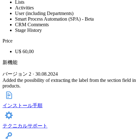
Lists
Activities
User (including Departments)
Smart Process Automation (SPA) - Beta
CRM Comments
Stage History
Price
U$ 60,00
新機能
バージョン 2 · 30.08.2024
Added the possibility of extracting the label from the section field in
products.
インストール手順
テクニカルサポート