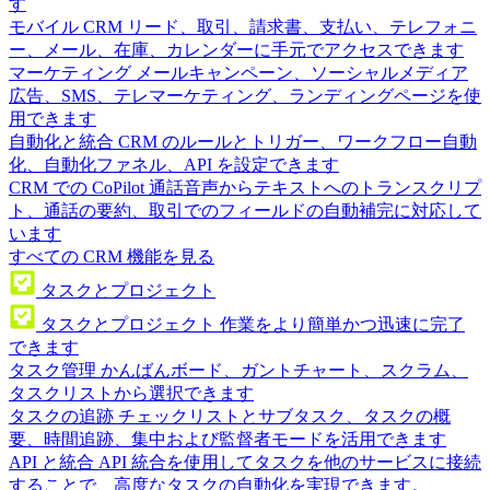
す
モバイル CRM
リード、取引、請求書、支払い、テレフォニ
ー、メール、在庫、カレンダーに手元でアクセスできます
マーケティング
メールキャンペーン、ソーシャルメディア
広告、SMS、テレマーケティング、ランディングページを使
用できます
自動化と統合
CRM のルールとトリガー、ワークフロー自動
化、自動化ファネル、API を設定できます
CRM での CoPilot
通話音声からテキストへのトランスクリプ
ト、通話の要約、取引でのフィールドの自動補完に対応して
います
すべての CRM 機能を見る
タスクとプロジェクト
タスクとプロジェクト
作業をより簡単かつ迅速に完了
できます
タスク管理
かんばんボード、ガントチャート、スクラム、
タスクリストから選択できます
タスクの追跡
チェックリストとサブタスク、タスクの概
要、時間追跡、集中および監督者モードを活用できます
API と統合
API 統合を使用してタスクを他のサービスに接続
することで、高度なタスクの自動化を実現できます。