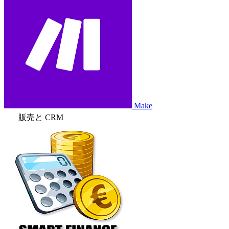
Make
販売と CRM