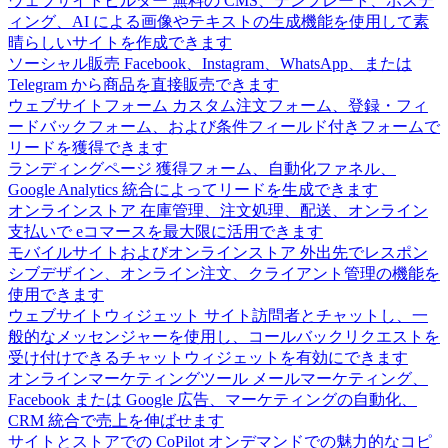
ウェブサイトビルダー
無料の CMS、テンプレート、ホステ
ィング、AI による画像やテキストの生成機能を使用して素
晴らしいサイトを作成できます
ソーシャル販売
Facebook、Instagram、WhatsApp、または
Telegram から商品を直接販売できます
ウェブサイトフォーム
カスタム注文フォーム、登録・フィ
ードバックフォーム、および条件フィールド付きフォームで
リードを獲得できます
ランディングページ
獲得フォーム、自動化ファネル、
Google Analytics 統合によってリードを生成できます
オンラインストア
在庫管理、注文処理、配送、オンライン
支払いで eコマースを最大限に活用できます
モバイルサイトおよびオンラインストア
外出先でレスポン
シブデザイン、オンライン注文、クライアント管理の機能を
使用できます
ウェブサイトウィジェット
サイト訪問者とチャットし、一
般的なメッセンジャーを使用し、コールバックリクエストを
受け付けできるチャットウィジェットを有効にできます
オンラインマーケティングツール
メールマーケティング、
Facebook または Google 広告、マーケティングの自動化、
CRM 統合で売上を伸ばせます
サイトとストアでの CoPilot
オンデマンドでの魅力的なコピ