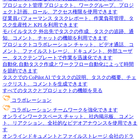
プロジェクト管理
プロジェクト、ワークグループ、プロジ
ェクト計画、ロール、アクセス権限を使用できます
従業員パフォーマンス
タスクレポート、作業負荷管理、タ
スク生産性と KPI を利用できます
モバイルタスク
外出先でタスクの作成、タスクの追跡、通
知、コメント、チャットの機能を利用できます
プロジェクトコラボレーション
チャット、ビデオ通話、コ
メント、ファイルストレージ、ドキュメント、外部ユーザ
ー、タスクテンプレートで作業を迅速化できます
自動化
自動タスク作成とワークフロー自動化によって時間
を節約できます
タスクでの CoPilot
AI でタスクの説明、タスクの概要、チェ
ックリスト、コメントを生成できます
すべてのタスクとプロジェクトの機能を見る
コラボレーション
コラボレーション
チームワークを強化できます
オンラインワークスペース
チャット、社内掲示板、コメン
ト、リアクション、全社的なビデオアナウンスを使用できま
す
オンラインドキュメントとファイルストレージ
会社のドラ