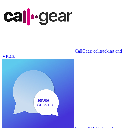
CallGear: calltracking and
VPBX