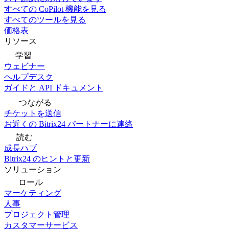
すべての CoPilot 機能を見る
すべてのツールを見る
価格表
リソース
学習
ウェビナー
ヘルプデスク
ガイドと API ドキュメント
つながる
チケットを送信
お近くの Bitrix24 パートナーに連絡
読む
成長ハブ
Bitrix24 のヒントと更新
ソリューション
ロール
マーケティング
人事
プロジェクト管理
カスタマーサービス