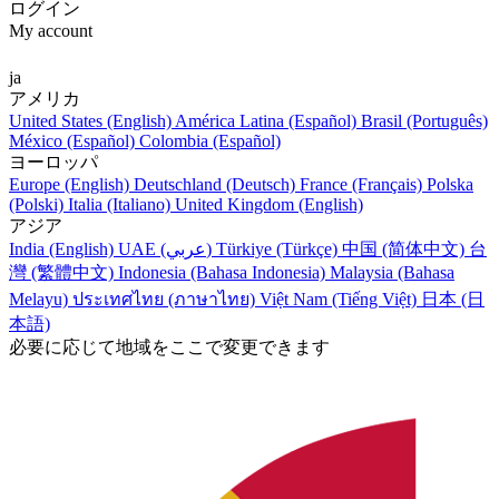
ログイン
My account
ja
アメリカ
United States (English)
América Latina (Español)
Brasil (Português)
México (Español)
Colombia (Español)
ヨーロッパ
Europe (English)
Deutschland (Deutsch)
France (Français)
Polska
(Polski)
Italia (Italiano)
United Kingdom (English)
アジア
India (English)
UAE (عربي)
Türkiye (Türkçe)
中国 (简体中文)
台
灣 (繁體中文)
Indonesia (Bahasa Indonesia)
Malaysia (Bahasa
Melayu)
ประเทศไทย (ภาษาไทย)
Việt Nam (Tiếng Việt)
日本 (日
本語)
必要に応じて地域をここで変更できます