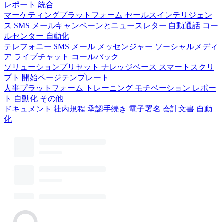
レポート
統合
マーケティングプラットフォーム
セールスインテリジェン
ス
SMS
メールキャンペーンとニュースレター
自動通話
コー
ルセンター
自動化
テレフォニー
SMS
メール
メッセンジャー
ソーシャルメディ
ア
ライブチャット
コールバック
ソリューションプリセット
ナレッジベース
スマートスクリ
プト
開始ページテンプレート
人事プラットフォーム
トレーニング
モチベーション
レポー
ト
自動化
その他
ドキュメント
社内規程
承認手続き
電子署名
会計文書
自動
化