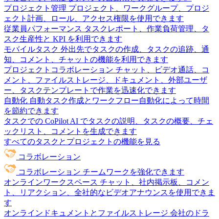
プロジェクト管理
プロジェクト、ワークグループ、プロジ
ェクト計画、ロール、アクセス権限を使用できます
従業員パフォーマンス
タスクレポート、作業負荷管理、タ
スク生産性と KPI を利用できます
モバイルタスク
外出先でタスクの作成、タスクの追跡、通
知、コメント、チャットの機能を利用できます
プロジェクトコラボレーション
チャット、ビデオ通話、コ
メント、ファイルストレージ、ドキュメント、外部ユーザ
ー、タスクテンプレートで作業を迅速化できます
自動化
自動タスク作成とワークフロー自動化によって時間
を節約できます
タスクでの CoPilot
AI でタスクの説明、タスクの概要、チェ
ックリスト、コメントを生成できます
すべてのタスクとプロジェクトの機能を見る
コラボレーション
コラボレーション
チームワークを強化できます
オンラインワークスペース
チャット、社内掲示板、コメン
ト、リアクション、全社的なビデオアナウンスを使用できま
す
オンラインドキュメントとファイルストレージ
会社のドラ