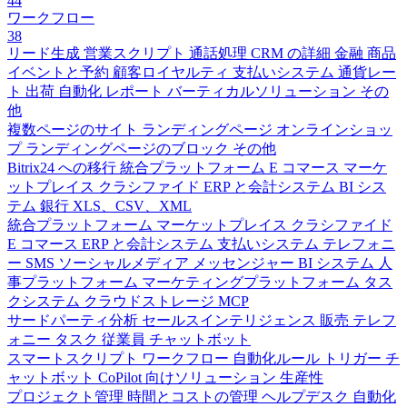
44
ワークフロー
38
リード生成
営業スクリプト
通話処理
CRM の詳細
金融
商品
イベントと予約
顧客ロイヤルティ
支払いシステム
通貨レー
ト
出荷
自動化
レポート
バーティカルソリューション
その
他
複数ページのサイト
ランディングページ
オンラインショッ
プ
ランディングページのブロック
その他
Bitrix24 への移行
統合プラットフォーム
E コマース
マーケ
ットプレイス
クラシファイド
ERP と会計システム
BI シス
テム
銀行
XLS、CSV、XML
統合プラットフォーム
マーケットプレイス
クラシファイド
E コマース
ERP と会計システム
支払いシステム
テレフォニ
ー
SMS
ソーシャルメディア
メッセンジャー
BI システム
人
事プラットフォーム
マーケティングプラットフォーム
タス
クシステム
クラウドストレージ
MCP
サードパーティ分析
セールスインテリジェンス
販売
テレフ
ォニー
タスク
従業員
チャットボット
スマートスクリプト
ワークフロー
自動化ルール
トリガー
チ
ャットボット
CoPilot 向けソリューション
生産性
プロジェクト管理
時間とコストの管理
ヘルプデスク
自動化