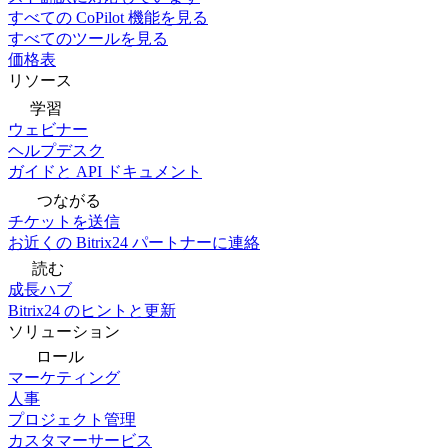
すべての CoPilot 機能を見る
すべてのツールを見る
価格表
リソース
学習
ウェビナー
ヘルプデスク
ガイドと API ドキュメント
つながる
チケットを送信
お近くの Bitrix24 パートナーに連絡
読む
成長ハブ
Bitrix24 のヒントと更新
ソリューション
ロール
マーケティング
人事
プロジェクト管理
カスタマーサービス