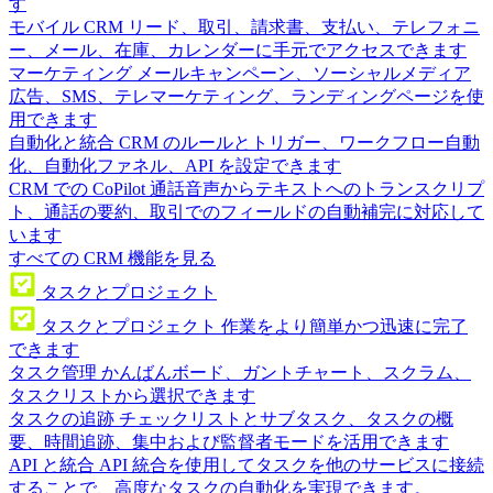
す
モバイル CRM
リード、取引、請求書、支払い、テレフォニ
ー、メール、在庫、カレンダーに手元でアクセスできます
マーケティング
メールキャンペーン、ソーシャルメディア
広告、SMS、テレマーケティング、ランディングページを使
用できます
自動化と統合
CRM のルールとトリガー、ワークフロー自動
化、自動化ファネル、API を設定できます
CRM での CoPilot
通話音声からテキストへのトランスクリプ
ト、通話の要約、取引でのフィールドの自動補完に対応して
います
すべての CRM 機能を見る
タスクとプロジェクト
タスクとプロジェクト
作業をより簡単かつ迅速に完了
できます
タスク管理
かんばんボード、ガントチャート、スクラム、
タスクリストから選択できます
タスクの追跡
チェックリストとサブタスク、タスクの概
要、時間追跡、集中および監督者モードを活用できます
API と統合
API 統合を使用してタスクを他のサービスに接続
することで、高度なタスクの自動化を実現できます。