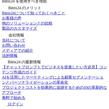
Bitrix24 を使用すべき理由
Bitrix24 のメリット
Bitrix24について知っておくべきこと
お客様の声
他のソリューションとの比較
製品のカスタマイズ
会社情報
当社について
お問い合わせ
メディアでの紹介
法的情報
Bitrix24 の最新情報
【チャットプロンプトでビジネスを促進したい方必見】コン
テンツ作成のガイド
AIを活用したマーケティングによる顧客セグメンテーショ
ンとパーソナライゼーションの革命化
プロジェクトコストを効果的に追跡するための10の革新的な
アプローチ
無料で始める
ログイン