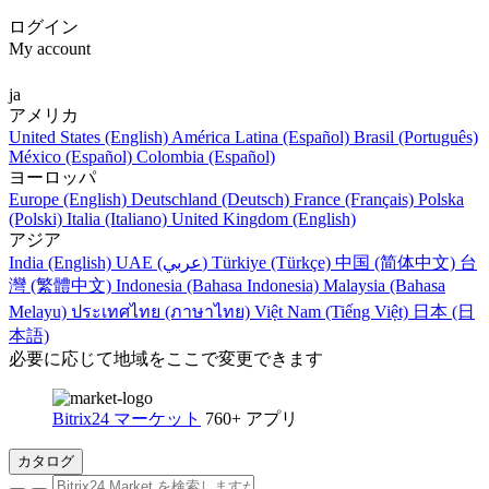
ログイン
My account
ja
アメリカ
United States (English)
América Latina (Español)
Brasil (Português)
México (Español)
Colombia (Español)
ヨーロッパ
Europe (English)
Deutschland (Deutsch)
France (Français)
Polska
(Polski)
Italia (Italiano)
United Kingdom (English)
アジア
India (English)
UAE (عربي)
Türkiye (Türkçe)
中国 (简体中文)
台
灣 (繁體中文)
Indonesia (Bahasa Indonesia)
Malaysia (Bahasa
Melayu)
ประเทศไทย (ภาษาไทย)
Việt Nam (Tiếng Việt)
日本 (日
本語)
必要に応じて地域をここで変更できます
Bitrix24 マーケット
760+ アプリ
カタログ