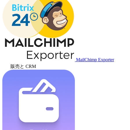
MailChimp Exporter
販売と CRM