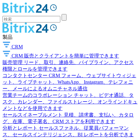
製品
CRM
CRM
販売とクライアントを簡単に管理できます
販売管理
リード、取引、連絡先、パイプライン、アクセス
権限とロールを管理できます
コンタクトセンター
CRM フォーム、ウェブサイトウィジェ
ット、ライブチャット、WhatsApp、Instagram、テレフォニ
ー、メールによるオムニチャネル通信
営業チームのコラボレーション
チャット、ビデオ通話、タ
スク、カレンダー、ファイルストレージ、オンラインドキュ
メントなどを使用できます
セールスイネーブルメント
見積、請求書、支払い、カタロ
グ、在庫、電子署名、CRM ストアを利用できます
分析とレポート
セールスファネル、従業員パフォーマン
ス、セールスインテリジェンス、BI レポートを分析できま