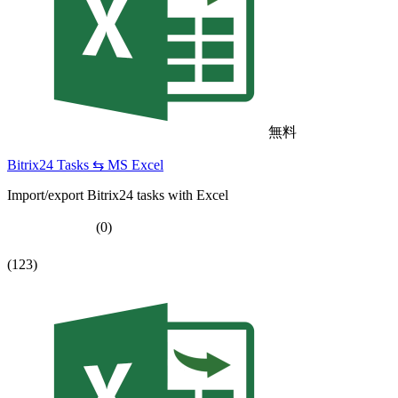
無料
Bitrix24 Tasks ⇆ MS Excel
Import/export Bitrix24 tasks with Excel
(0)
(123)