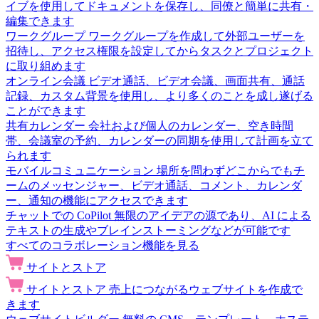
イブを使用してドキュメントを保存し、同僚と簡単に共有・
編集できます
ワークグループ
ワークグループを作成して外部ユーザーを
招待し、アクセス権限を設定してからタスクとプロジェクト
に取り組めます
オンライン会議
ビデオ通話、ビデオ会議、画面共有、通話
記録、カスタム背景を使用し、より多くのことを成し遂げる
ことができます
共有カレンダー
会社および個人のカレンダー、空き時間
帯、会議室の予約、カレンダーの同期を使用して計画を立て
られます
モバイルコミュニケーション
場所を問わずどこからでもチ
ームのメッセンジャー、ビデオ通話、コメント、カレンダ
ー、通知の機能にアクセスできます
チャットでの CoPilot
無限のアイデアの源であり、AI による
テキストの生成やブレインストーミングなどが可能です
すべてのコラボレーション機能を見る
サイトとストア
サイトとストア
売上につながるウェブサイトを作成で
きます