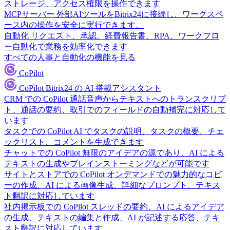
ストレージ、アクセス権限を操作できます
MCPサーバー
外部AIツールをBitrix24に接続し、ワークスペ
ース内の操作を安全に実行できます。
自動化
リクエスト、承認、経費報告書、RPA、ワークフロ
ー自動化で業務を効率化できます
すべての人事と自動化の機能を見る
CoPilot
CoPilot
Bitrix24 の AI 搭載アシスタント
CRM での CoPilot
通話音声からテキストへのトランスクリプ
ト、通話の要約、取引でのフィールドの自動補完に対応して
います
タスクでの CoPilot
AI でタスクの説明、タスクの概要、チェ
ックリスト、コメントを生成できます
チャットでの CoPilot
無限のアイデアの源であり、AI による
テキストの生成やブレインストーミングなどが可能です
サイトとストアでの CoPilot
オンデマンドでの魅力的なコピ
ーの作成、AI による画像生成、詳細なプロンプト、テキス
ト翻訳に対応しています
社内掲示板での CoPilot
スレッドの要約、AI によるアイデア
の生成、テキストの編集と作成、AI が記述する応答、テキ
スト翻訳に対応しています