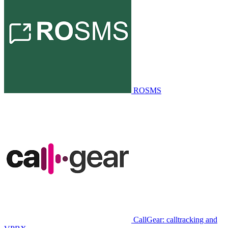
ROSMS
CallGear: calltracking and