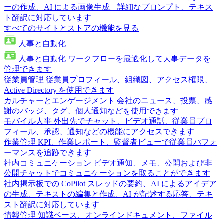
ーの作成、AI による画像生成、詳細なプロンプト、テキス
ト翻訳に対応しています
すべてのサイトとストアの機能を見る
人事と自動化
人事と自動化
ワークフローを最適化して人事データを
管理できます
従業員管理
従業員プロフィール、組織図、アクセス権限、
Active Directory を使用できます
カルチャーとエンゲージメント
会社のニュース、投票、感
謝のバッジ、タグ、個人通知などを使用できます
モバイル人事
外出先でチャット、ビデオ通話、従業員プロ
フィール、承認、通知などの機能にアクセスできます
作業管理
KPI、作業レポート、監督者ビューで従業員パフォ
ーマンスを追跡できます
社内コミュニケーション
ビデオ通知、メモ、公開および非
公開チャットでコミュニケーションを取ることができます
社内掲示板での CoPilot
スレッドの要約、AI によるアイデア
の生成、テキストの編集と作成、AI が記述する応答、テキ
スト翻訳に対応しています
情報管理
知識ベース、オンラインドキュメント、ファイル