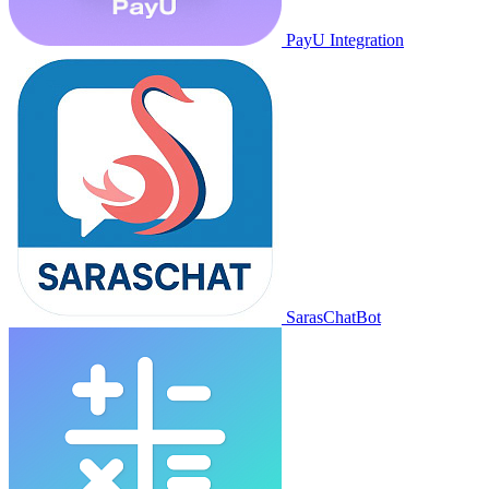
PayU Integration
SarasChatBot