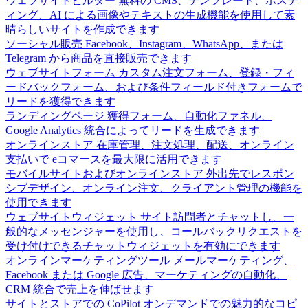
ウェブサイトビルダー
無料の CMS、テンプレート、ホステ
ィング、AI による画像やテキストの生成機能を使用して素
晴らしいサイトを作成できます
ソーシャル販売
Facebook、Instagram、WhatsApp、または
Telegram から商品を直接販売できます
ウェブサイトフォーム
カスタム注文フォーム、登録・フィ
ードバックフォーム、および条件フィールド付きフォームで
リードを獲得できます
ランディングページ
獲得フォーム、自動化ファネル、
Google Analytics 統合によってリードを生成できます
オンラインストア
在庫管理、注文処理、配送、オンライン
支払いで eコマースを最大限に活用できます
モバイルサイトおよびオンラインストア
外出先でレスポン
シブデザイン、オンライン注文、クライアント管理の機能を
使用できます
ウェブサイトウィジェット
サイト訪問者とチャットし、一
般的なメッセンジャーを使用し、コールバックリクエストを
受け付けできるチャットウィジェットを有効にできます
オンラインマーケティングツール
メールマーケティング、
Facebook または Google 広告、マーケティングの自動化、
CRM 統合で売上を伸ばせます
サイトとストアでの CoPilot
オンデマンドでの魅力的なコピ