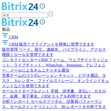
製品
CRM
CRM
販売とクライアントを簡単に管理できます
販売管理
リード、取引、連絡先、パイプライン、アクセス
権限とロールを管理できます
コンタクトセンター
CRM フォーム、ウェブサイトウィジェ
ット、ライブチャット、WhatsApp、Instagram、テレフォニ
ー、メールによるオムニチャネル通信
営業チームのコラボレーション
チャット、ビデオ通話、タ
スク、カレンダー、ファイルストレージ、オンラインドキュ
メントなどを使用できます
セールスイネーブルメント
見積、請求書、支払い、カタロ
グ、在庫、電子署名、CRM ストアを利用できます
分析とレポート
セールスファネル、従業員パフォーマン
ス、セールスインテリジェンス、BI レポートを分析できま