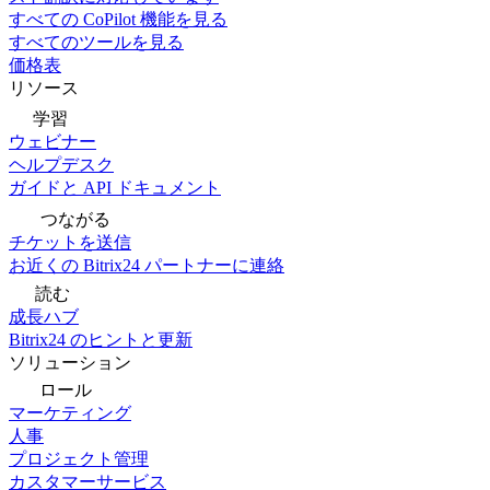
すべての CoPilot 機能を見る
すべてのツールを見る
価格表
リソース
学習
ウェビナー
ヘルプデスク
ガイドと API ドキュメント
つながる
チケットを送信
お近くの Bitrix24 パートナーに連絡
読む
成長ハブ
Bitrix24 のヒントと更新
ソリューション
ロール
マーケティング
人事
プロジェクト管理
カスタマーサービス