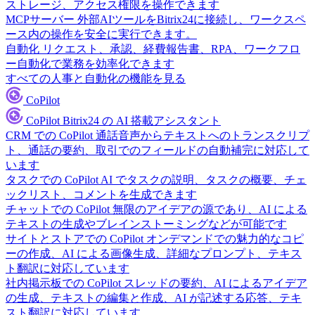
ストレージ、アクセス権限を操作できます
MCPサーバー
外部AIツールをBitrix24に接続し、ワークスペ
ース内の操作を安全に実行できます。
自動化
リクエスト、承認、経費報告書、RPA、ワークフロ
ー自動化で業務を効率化できます
すべての人事と自動化の機能を見る
CoPilot
CoPilot
Bitrix24 の AI 搭載アシスタント
CRM での CoPilot
通話音声からテキストへのトランスクリプ
ト、通話の要約、取引でのフィールドの自動補完に対応して
います
タスクでの CoPilot
AI でタスクの説明、タスクの概要、チェ
ックリスト、コメントを生成できます
チャットでの CoPilot
無限のアイデアの源であり、AI による
テキストの生成やブレインストーミングなどが可能です
サイトとストアでの CoPilot
オンデマンドでの魅力的なコピ
ーの作成、AI による画像生成、詳細なプロンプト、テキス
ト翻訳に対応しています
社内掲示板での CoPilot
スレッドの要約、AI によるアイデア
の生成、テキストの編集と作成、AI が記述する応答、テキ
スト翻訳に対応しています