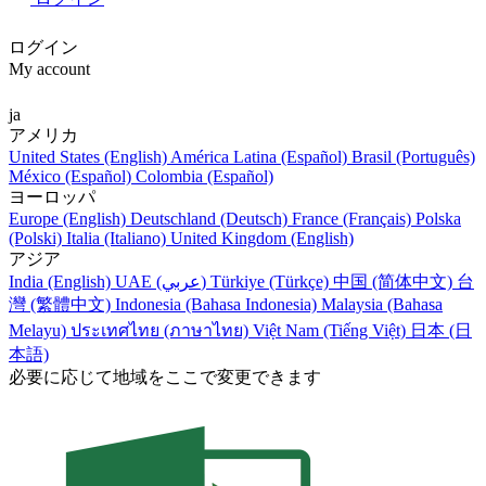
ログイン
My account
ja
アメリカ
United States (English)
América Latina (Español)
Brasil (Português)
México (Español)
Colombia (Español)
ヨーロッパ
Europe (English)
Deutschland (Deutsch)
France (Français)
Polska
(Polski)
Italia (Italiano)
United Kingdom (English)
アジア
India (English)
UAE (عربي)
Türkiye (Türkçe)
中国 (简体中文)
台
灣 (繁體中文)
Indonesia (Bahasa Indonesia)
Malaysia (Bahasa
Melayu)
ประเทศไทย (ภาษาไทย)
Việt Nam (Tiếng Việt)
日本 (日
本語)
必要に応じて地域をここで変更できます