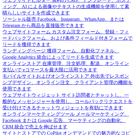
ウェブサイトビルダー
無料の CMS、テンプレート、ホステ
ィング、AI による画像やテキストの生成機能を使用して素
晴らしいサイトを作成できます
ソーシャル販売
Facebook、Instagram、WhatsApp、または
Telegram から商品を直接販売できます
ウェブサイトフォーム
カスタム注文フォーム、登録・フィ
ードバックフォーム、および条件フィールド付きフォームで
リードを獲得できます
ランディングページ
獲得フォーム、自動化ファネル、
Google Analytics 統合によってリードを生成できます
オンラインストア
在庫管理、注文処理、配送、オンライン
支払いで eコマースを最大限に活用できます
モバイルサイトおよびオンラインストア
外出先でレスポン
シブデザイン、オンライン注文、クライアント管理の機能を
使用できます
ウェブサイトウィジェット
サイト訪問者とチャットし、一
般的なメッセンジャーを使用し、コールバックリクエストを
受け付けできるチャットウィジェットを有効にできます
オンラインマーケティングツール
メールマーケティング、
Facebook または Google 広告、マーケティングの自動化、
CRM 統合で売上を伸ばせます
サイトとストアでの CoPilot
オンデマンドでの魅力的なコピ