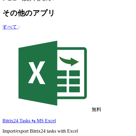
その他のアプリ
すべて
無料
Bitrix24 Tasks ⇆ MS Excel
Import/export Bitrix24 tasks with Excel