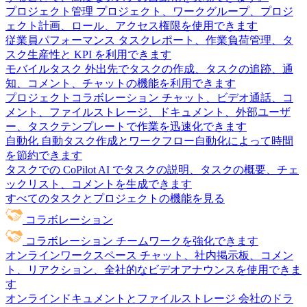
プロジェクト管理
プロジェクト、ワークグループ、プロジ
ェクト計画、ロール、アクセス権限を使用できます
従業員パフォーマンス
タスクレポート、作業負荷管理、タ
スク生産性と KPI を利用できます
モバイルタスク
外出先でタスクの作成、タスクの追跡、通
知、コメント、チャットの機能を利用できます
プロジェクトコラボレーション
チャット、ビデオ通話、コ
メント、ファイルストレージ、ドキュメント、外部ユーザ
ー、タスクテンプレートで作業を迅速化できます
自動化
自動タスク作成とワークフロー自動化によって時間
を節約できます
タスクでの CoPilot
AI でタスクの説明、タスクの概要、チェ
ックリスト、コメントを生成できます
すべてのタスクとプロジェクトの機能を見る
コラボレーション
コラボレーション
チームワークを強化できます
オンラインワークスペース
チャット、社内掲示板、コメン
ト、リアクション、全社的なビデオアナウンスを使用できま
す
オンラインドキュメントとファイルストレージ
会社のドラ