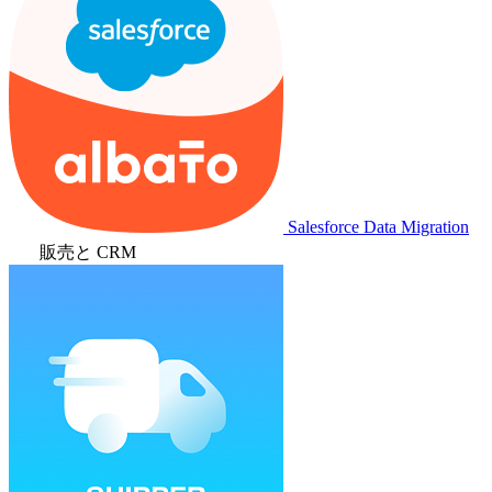
Salesforce Data Migration
販売と CRM