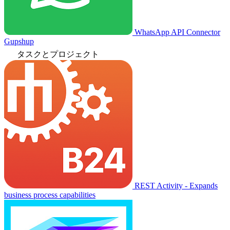
WhatsApp API Connector
Gupshup
タスクとプロジェクト
REST Activity - Expands
business process capabilities