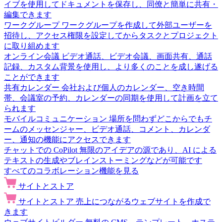
イブを使用してドキュメントを保存し、同僚と簡単に共有・
編集できます
ワークグループ
ワークグループを作成して外部ユーザーを
招待し、アクセス権限を設定してからタスクとプロジェクト
に取り組めます
オンライン会議
ビデオ通話、ビデオ会議、画面共有、通話
記録、カスタム背景を使用し、より多くのことを成し遂げる
ことができます
共有カレンダー
会社および個人のカレンダー、空き時間
帯、会議室の予約、カレンダーの同期を使用して計画を立て
られます
モバイルコミュニケーション
場所を問わずどこからでもチ
ームのメッセンジャー、ビデオ通話、コメント、カレンダ
ー、通知の機能にアクセスできます
チャットでの CoPilot
無限のアイデアの源であり、AI による
テキストの生成やブレインストーミングなどが可能です
すべてのコラボレーション機能を見る
サイトとストア
サイトとストア
売上につながるウェブサイトを作成で
きます