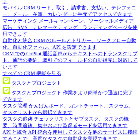
す
モバイル CRM
リード、取引、請求書、支払い、テレフォニ
ー、メール、在庫、カレンダーに手元でアクセスできます
マーケティング
メールキャンペーン、ソーシャルメディア
広告、SMS、テレマーケティング、ランディングページを使
用できます
自動化と統合
CRM のルールとトリガー、ワークフロー自動
化、自動化ファネル、API を設定できます
CRM での CoPilot
通話音声からテキストへのトランスクリプ
ト、通話の要約、取引でのフィールドの自動補完に対応して
います
すべての CRM 機能を見る
タスクとプロジェクト
タスクとプロジェクト
作業をより簡単かつ迅速に完了
できます
タスク管理
かんばんボード、ガントチャート、スクラム、
タスクリストから選択できます
タスクの追跡
チェックリストとサブタスク、タスクの概
要、時間追跡、集中および監督者モードを活用できます
API と統合
API 統合を使用してタスクを他のサービスに接続
することで、高度なタスクの自動化を実現できます。