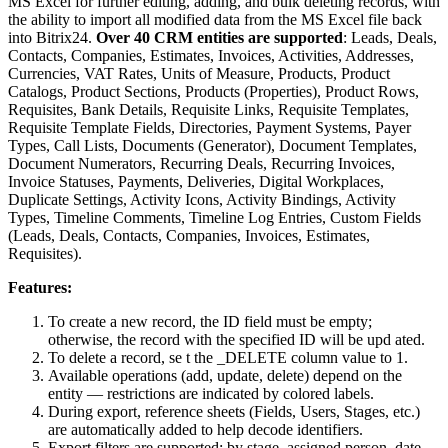
MS Excel for further editing, adding, and bulk deleting records, with
the ability to import all modified data from the MS Excel file back
into Bitrix24.
Over 40 CRM entities are supported
: Leads, Deals,
Contacts, Companies, Estimates, Invoices, Activities, Addresses,
Currencies, VAT Rates, Units of Measure, Products, Product
Catalogs, Product Sections, Products (Properties), Product Rows,
Requisites, Bank Details, Requisite Links, Requisite Templates,
Requisite Template Fields, Directories, Payment Systems, Payer
Types, Call Lists, Documents (Generator), Document Templates,
Document Numerators, Recurring Deals, Recurring Invoices,
Invoice Statuses, Payments, Deliveries, Digital Workplaces,
Duplicate Settings, Activity Icons, Activity Bindings, Activity
Types, Timeline Comments, Timeline Log Entries, Custom Fields
(Leads, Deals, Contacts, Companies, Invoices, Estimates,
Requisites).
Features:
To create a new record, the ID field must be empty;
otherwise, the record with the specified ID will be upd ated.
To delete a record, se t the _DELETE column value to 1.
Available operations (add, update, delete) depend on the
entity — restrictions are indicated by colored labels.
During export, reference sheets (Fields, Users, Stages, etc.)
are automatically added to help decode identifiers.
Export filters are supported: by stage, assigned person, date,