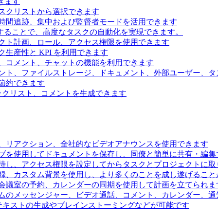
きます
スクリストから選択できます
時間追跡、集中および監督者モードを活用できます
続することで、高度なタスクの自動化を実現できます。
クト計画、ロール、アクセス権限を使用できます
生産性と KPI を利用できます
、コメント、チャットの機能を利用できます
ント、ファイルストレージ、ドキュメント、外部ユーザー、タ
節約できます
ェックリスト、コメントを生成できます
、リアクション、全社的なビデオアナウンスを使用できます
ブを使用してドキュメントを保存し、同僚と簡単に共有・編集
待し、アクセス権限を設定してからタスクとプロジェクトに取
録、カスタム背景を使用し、より多くのことを成し遂げること
会議室の予約、カレンダーの同期を使用して計画を立てられま
ムのメッセンジャー、ビデオ通話、コメント、カレンダー、通
るテキストの生成やブレインストーミングなどが可能です