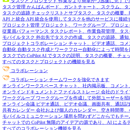
タスクとプロジェクト
作業をより簡単かつ迅速に完了で
タスク管理
かんばんボード、ガントチャート、スクラム、タ
タスクの追跡
チェックリストとサブタスク、タスクの概要、
API と統合
API 統合を使用してタスクを他のサービスに接
プロジェクト管理
プロジェクト、ワークグループ、プロジェ
従業員パフォーマンス
タスクレポート、作業負荷管理、タスク
モバイルタスク
外出先でタスクの作成、タスクの追跡、通知
プロジェクトコラボレーション
チャット、ビデオ通話、コメ
自動化
自動タスク作成とワークフロー自動化によって時間を
タスクでの CoPilot
AI でタスクの説明、タスクの概要、チ
すべてのタスクとプロジェクトの機能を見る
コラボレーション
コラボレーション
チームワークを強化できます
オンラインワークスペース
チャット、社内掲示板、コメント
オンラインドキュメントとファイルストレージ
会社のドライ
ワークグループ
ワークグループを作成して外部ユーザーを招
オンライン会議
ビデオ通話、ビデオ会議、画面共有、通話記
共有カレンダー
会社および個人のカレンダー、空き時間帯、
モバイルコミュニケーション
場所を問わずどこからでもチー
チャットでの CoPilot
無限のアイデアの源であり、AI によ
すべてのコラボレーション機能を見る