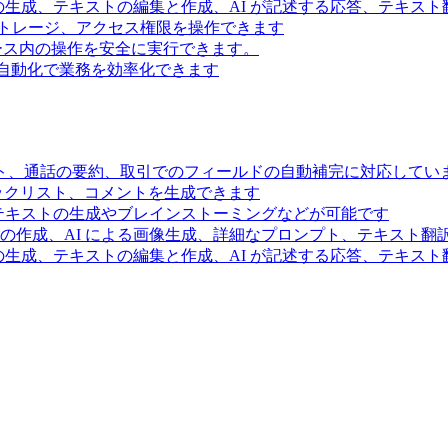
の生成、テキストの編集と作成、AI が記述する応答、テキス
トレージ、アクセス権限を操作できます
スペース内の操作を安全に実行できます。
ー自動化で業務を効率化できます
ト、通話の要約、取引でのフィールドの自動補完に対応してい
ェックリスト、コメントを生成できます
るテキストの生成やブレインストーミングなどが可能です
の作成、AI による画像生成、詳細なプロンプト、テキスト翻
の生成、テキストの編集と作成、AI が記述する応答、テキス