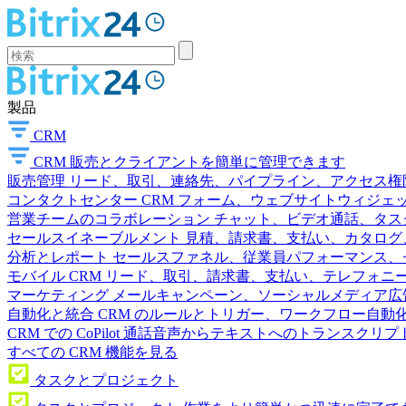
製品
CRM
CRM
販売とクライアントを簡単に管理できます
販売管理
リード、取引、連絡先、パイプライン、アクセス権
コンタクトセンター
CRM フォーム、ウェブサイトウィジェット
営業チームのコラボレーション
チャット、ビデオ通話、タス
セールスイネーブルメント
見積、請求書、支払い、カタログ
分析とレポート
セールスファネル、従業員パフォーマンス、セ
モバイル CRM
リード、取引、請求書、支払い、テレフォニ
マーケティング
メールキャンペーン、ソーシャルメディア広
自動化と統合
CRM のルールとトリガー、ワークフロー自動化
CRM での CoPilot
通話音声からテキストへのトランスクリプ
すべての CRM 機能を見る
タスクとプロジェクト