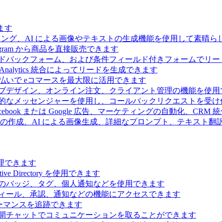
ます
ィング、AI による画像やテキストの生成機能を使用して素晴
 Telegram から商品を直接販売できます
ドバックフォーム、および条件フィールド付きフォームでリー
Analytics 統合によってリードを生成できます
払いで eコマースを最大限に活用できます
ブデザイン、オンライン注文、クライアント管理の機能を使用
的なメッセンジャーを使用し、コールバックリクエストを受け
ebook または Google 広告、マーケティングの自動化、CRM
の作成、AI による画像生成、詳細なプロンプト、テキスト翻
理できます
Directory を使用できます
のバッジ、タグ、個人通知などを使用できます
ィール、承認、通知などの機能にアクセスできます
ーマンスを追跡できます
開チャットでコミュニケーションを取ることができます