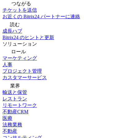
つながる
チケットを送信
お近くの Bitrix24 パートナーに連絡
読む
成長ハブ
Bitrix24 のヒントと更新
ソリューション
ロール
マーケティング
人事
プロジェクト管理
カスタマーサービス
業界
輸送と保管
レストラン
リモートワーク
不動産CRM
医療
法務業務
不動産
コンサルティング