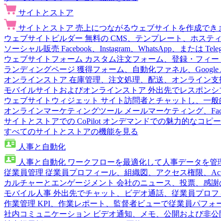
サイトとストア
サイトとストア
売上につながるウェブサイトを作成でき
ウェブサイトビルダー
無料の CMS、テンプレート、ホステ
ソーシャル販売
Facebook、Instagram、WhatsApp、または
ウェブサイトフォーム
カスタム注文フォーム、登録・フィー
ランディングページ
獲得フォーム、自動化ファネル、Google 
オンラインストア
在庫管理、注文処理、配送、オンライン支
モバイルサイトおよびオンラインストア
外出先でレスポンシ
ウェブサイトウィジェット
サイト訪問者とチャットし、一般
オンラインマーケティングツール
メールマーケティング、Fac
サイトとストアでの CoPilot
オンデマンドでの魅力的なコピー
すべてのサイトとストアの機能を見る
人事と自動化
人事と自動化
ワークフローを最適化して人事データを管
従業員管理
従業員プロフィール、組織図、アクセス権限、Active 
カルチャーとエンゲージメント
会社のニュース、投票、感謝
モバイル人事
外出先でチャット、ビデオ通話、従業員プロフ
作業管理
KPI、作業レポート、監督者ビューで従業員パフォ
社内コミュニケーション
ビデオ通知、メモ、公開および非公