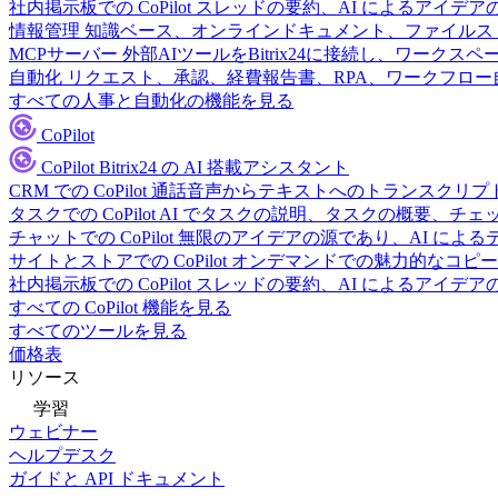
社内掲示板での CoPilot
スレッドの要約、AI によるアイデア
情報管理
知識ベース、オンラインドキュメント、ファイルス
MCPサーバー
外部AIツールをBitrix24に接続し、ワーク
自動化
リクエスト、承認、経費報告書、RPA、ワークフロ
すべての人事と自動化の機能を見る
CoPilot
CoPilot
Bitrix24 の AI 搭載アシスタント
CRM での CoPilot
通話音声からテキストへのトランスクリプ
タスクでの CoPilot
AI でタスクの説明、タスクの概要、チ
チャットでの CoPilot
無限のアイデアの源であり、AI によ
サイトとストアでの CoPilot
オンデマンドでの魅力的なコピー
社内掲示板での CoPilot
スレッドの要約、AI によるアイデア
すべての CoPilot 機能を見る
すべてのツールを見る
価格表
リソース
学習
ウェビナー
ヘルプデスク
ガイドと API ドキュメント