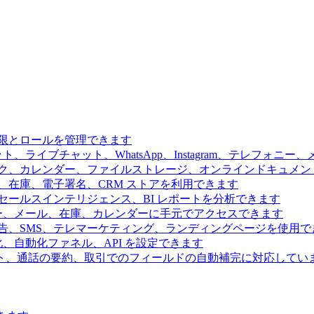
限とロールを管理できます
、ライブチャット、WhatsApp、Instagram、テレフォニ
ク、カレンダー、ファイルストレージ、オンラインドキュメン
、在庫、電子署名、CRM ストアを利用できます
ールスインテリジェンス、BI レポートを分析できます
ー、メール、在庫、カレンダーに手元でアクセスできます
告、SMS、テレマーケティング、ランディングページを使用で
、自動化ファネル、API を設定できます
ト、通話の要約、取引でのフィールドの自動補完に対応してい