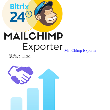
MailChimp Exporter
販売と CRM