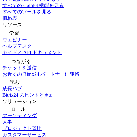
すべての CoPilot 機能を見る
すべてのツールを見る
価格表
リソース
学習
ウェビナー
ヘルプデスク
ガイドと API ドキュメント
つながる
チケットを送信
お近くの Bitrix24 パートナーに連絡
読む
成長ハブ
Bitrix24 のヒントと更新
ソリューション
ロール
マーケティング
人事
プロジェクト管理
カスタマーサービス