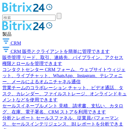
製品
CRM
CRM
販売とクライアントを簡単に管理できます
販売管理
リード、取引、連絡先、パイプライン、アクセス
権限とロールを管理できます
コンタクトセンター
CRM フォーム、ウェブサイトウィジェ
ット、ライブチャット、WhatsApp、Instagram、テレフォニ
ー、メールによるオムニチャネル通信
営業チームのコラボレーション
チャット、ビデオ通話、タ
スク、カレンダー、ファイルストレージ、オンラインドキュ
メントなどを使用できます
セールスイネーブルメント
見積、請求書、支払い、カタロ
グ、在庫、電子署名、CRM ストアを利用できます
分析とレポート
セールスファネル、従業員パフォーマン
ス、セールスインテリジェンス、BI レポートを分析できま