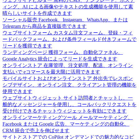
ウェブサイトビルダー
無料の CMS、テンプレート、ホステ
ィング、AI による画像やテキストの生成機能を使用して素
晴らしいサイトを作成できます
ソーシャル販売
Facebook、Instagram、WhatsApp、または
Telegram から商品を直接販売できます
ウェブサイトフォーム
カスタム注文フォーム、登録・フィ
ードバックフォーム、および条件フィールド付きフォームで
リードを獲得できます
ランディングページ
獲得フォーム、自動化ファネル、
Google Analytics 統合によってリードを生成できます
オンラインストア
在庫管理、注文処理、配送、オンライン
支払いで eコマースを最大限に活用できます
モバイルサイトおよびオンラインストア
外出先でレスポン
シブデザイン、オンライン注文、クライアント管理の機能を
使用できます
ウェブサイトウィジェット
サイト訪問者とチャットし、一
般的なメッセンジャーを使用し、コールバックリクエストを
受け付けできるチャットウィジェットを有効にできます
オンラインマーケティングツール
メールマーケティング、
Facebook または Google 広告、マーケティングの自動化、
CRM 統合で売上を伸ばせます
サイトとストアでの CoPilot
オンデマンドでの魅力的なコピ