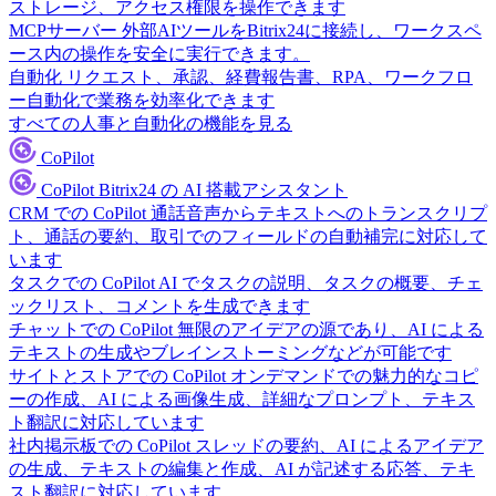
ストレージ、アクセス権限を操作できます
MCPサーバー
外部AIツールをBitrix24に接続し、ワークスペ
ース内の操作を安全に実行できます。
自動化
リクエスト、承認、経費報告書、RPA、ワークフロ
ー自動化で業務を効率化できます
すべての人事と自動化の機能を見る
CoPilot
CoPilot
Bitrix24 の AI 搭載アシスタント
CRM での CoPilot
通話音声からテキストへのトランスクリプ
ト、通話の要約、取引でのフィールドの自動補完に対応して
います
タスクでの CoPilot
AI でタスクの説明、タスクの概要、チェ
ックリスト、コメントを生成できます
チャットでの CoPilot
無限のアイデアの源であり、AI による
テキストの生成やブレインストーミングなどが可能です
サイトとストアでの CoPilot
オンデマンドでの魅力的なコピ
ーの作成、AI による画像生成、詳細なプロンプト、テキス
ト翻訳に対応しています
社内掲示板での CoPilot
スレッドの要約、AI によるアイデア
の生成、テキストの編集と作成、AI が記述する応答、テキ
スト翻訳に対応しています