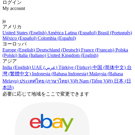
ログイン
My account
ja
アメリカ
United States (English)
América Latina (Español)
Brasil (Português)
México (Español)
Colombia (Español)
ヨーロッパ
Europe (English)
Deutschland (Deutsch)
France (Français)
Polska
(Polski)
Italia (Italiano)
United Kingdom (English)
アジア
India (English)
UAE (عربي)
Türkiye (Türkçe)
中国 (简体中文)
台
灣 (繁體中文)
Indonesia (Bahasa Indonesia)
Malaysia (Bahasa
Melayu)
ประเทศไทย (ภาษาไทย)
Việt Nam (Tiếng Việt)
日本 (日
本語)
必要に応じて地域をここで変更できます