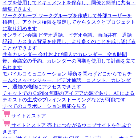
イブを使用してドキュメントを保存し、同僚と簡単に共有・
編集できます
ワークグループ
ワークグループを作成して外部ユーザーを
招待し、アクセス権限を設定してからタスクとプロジェクト
に取り組めます
オンライン会議
ビデオ通話、ビデオ会議、画面共有、通話
記録、カスタム背景を使用し、より多くのことを成し遂げる
ことができます
共有カレンダー
会社および個人のカレンダー、空き時間
帯、会議室の予約、カレンダーの同期を使用して計画を立て
られます
モバイルコミュニケーション
場所を問わずどこからでもチ
ームのメッセンジャー、ビデオ通話、コメント、カレンダ
ー、通知の機能にアクセスできます
チャットでの CoPilot
無限のアイデアの源であり、AI による
テキストの生成やブレインストーミングなどが可能です
すべてのコラボレーション機能を見る
サイトとストア
サイトとストア
売上につながるウェブサイトを作成で
きます