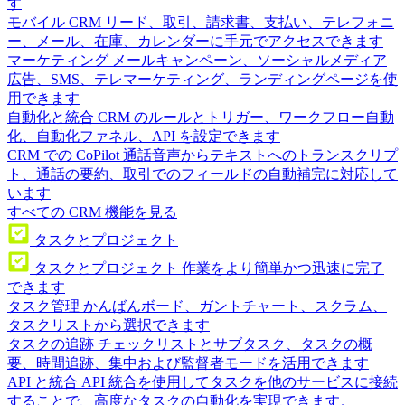
す
モバイル CRM
リード、取引、請求書、支払い、テレフォニ
ー、メール、在庫、カレンダーに手元でアクセスできます
マーケティング
メールキャンペーン、ソーシャルメディア
広告、SMS、テレマーケティング、ランディングページを使
用できます
自動化と統合
CRM のルールとトリガー、ワークフロー自動
化、自動化ファネル、API を設定できます
CRM での CoPilot
通話音声からテキストへのトランスクリプ
ト、通話の要約、取引でのフィールドの自動補完に対応して
います
すべての CRM 機能を見る
タスクとプロジェクト
タスクとプロジェクト
作業をより簡単かつ迅速に完了
できます
タスク管理
かんばんボード、ガントチャート、スクラム、
タスクリストから選択できます
タスクの追跡
チェックリストとサブタスク、タスクの概
要、時間追跡、集中および監督者モードを活用できます
API と統合
API 統合を使用してタスクを他のサービスに接続
することで、高度なタスクの自動化を実現できます。