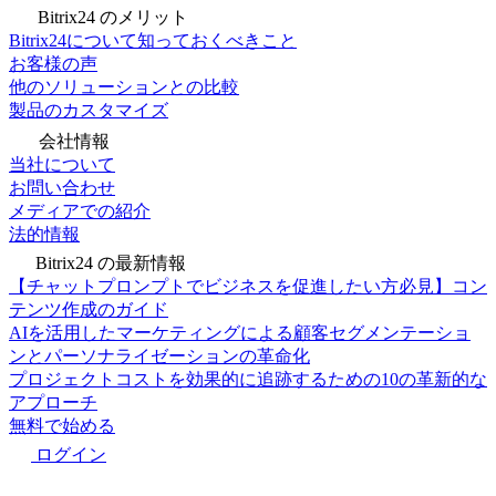
Bitrix24 のメリット
Bitrix24について知っておくべきこと
お客様の声
他のソリューションとの比較
製品のカスタマイズ
会社情報
当社について
お問い合わせ
メディアでの紹介
法的情報
Bitrix24 の最新情報
【チャットプロンプトでビジネスを促進したい方必見】コン
テンツ作成のガイド
AIを活用したマーケティングによる顧客セグメンテーショ
ンとパーソナライゼーションの革命化
プロジェクトコストを効果的に追跡するための10の革新的な
アプローチ
無料で始める
ログイン