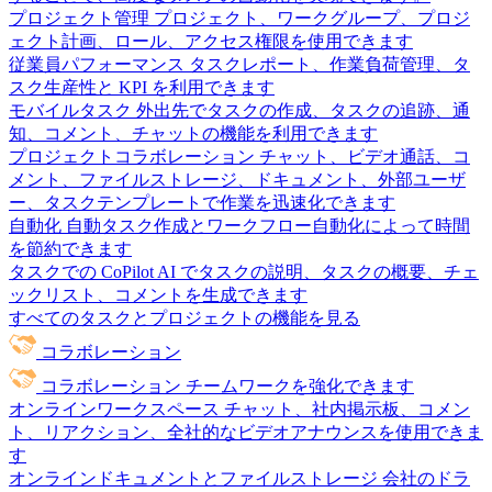
プロジェクト管理
プロジェクト、ワークグループ、プロジ
ェクト計画、ロール、アクセス権限を使用できます
従業員パフォーマンス
タスクレポート、作業負荷管理、タ
スク生産性と KPI を利用できます
モバイルタスク
外出先でタスクの作成、タスクの追跡、通
知、コメント、チャットの機能を利用できます
プロジェクトコラボレーション
チャット、ビデオ通話、コ
メント、ファイルストレージ、ドキュメント、外部ユーザ
ー、タスクテンプレートで作業を迅速化できます
自動化
自動タスク作成とワークフロー自動化によって時間
を節約できます
タスクでの CoPilot
AI でタスクの説明、タスクの概要、チェ
ックリスト、コメントを生成できます
すべてのタスクとプロジェクトの機能を見る
コラボレーション
コラボレーション
チームワークを強化できます
オンラインワークスペース
チャット、社内掲示板、コメン
ト、リアクション、全社的なビデオアナウンスを使用できま
す
オンラインドキュメントとファイルストレージ
会社のドラ