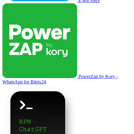
E-goi SMS
PowerZap by Kory -
WhatsApp for Bitrix24