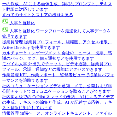
ーの作成、AI による画像生成、詳細なプロンプト、テキス
ト翻訳に対応しています
すべてのサイトとストアの機能を見る
人事と自動化
人事と自動化
ワークフローを最適化して人事データを
管理できます
従業員管理
従業員プロフィール、組織図、アクセス権限、
Active Directory を使用できます
カルチャーとエンゲージメント
会社のニュース、投票、感
謝のバッジ、タグ、個人通知などを使用できます
モバイル人事
外出先でチャット、ビデオ通話、従業員プロ
フィール、承認、通知などの機能にアクセスできます
作業管理
KPI、作業レポート、監督者ビューで従業員パフォ
ーマンスを追跡できます
社内コミュニケーション
ビデオ通知、メモ、公開および非
公開チャットでコミュニケーションを取ることができます
社内掲示板での CoPilot
スレッドの要約、AI によるアイデア
の生成、テキストの編集と作成、AI が記述する応答、テキ
スト翻訳に対応しています
情報管理
知識ベース、オンラインドキュメント、ファイル