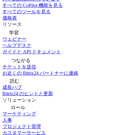
すべての CoPilot 機能を見る
すべてのツールを見る
価格表
リソース
学習
ウェビナー
ヘルプデスク
ガイドと API ドキュメント
つながる
チケットを送信
お近くの Bitrix24 パートナーに連絡
読む
成長ハブ
Bitrix24 のヒントと更新
ソリューション
ロール
マーケティング
人事
プロジェクト管理
カスタマーサービス