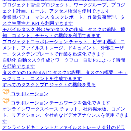
プロジェクト管理
プロジェクト、ワークグループ、プロジ
ェクト計画、ロール、アクセス権限を使用できます
従業員パフォーマンス
タスクレポート、作業負荷管理、タ
スク生産性と KPI を利用できます
モバイルタスク
外出先でタスクの作成、タスクの追跡、通
知、コメント、チャットの機能を利用できます
プロジェクトコラボレーション
チャット、ビデオ通話、コ
メント、ファイルストレージ、ドキュメント、外部ユーザ
ー、タスクテンプレートで作業を迅速化できます
自動化
自動タスク作成とワークフロー自動化によって時間
を節約できます
タスクでの CoPilot
AI でタスクの説明、タスクの概要、チェ
ックリスト、コメントを生成できます
すべてのタスクとプロジェクトの機能を見る
コラボレーション
コラボレーション
チームワークを強化できます
オンラインワークスペース
チャット、社内掲示板、コメン
ト、リアクション、全社的なビデオアナウンスを使用できま
す
オンラインドキュメントとファイルストレージ
会社のドラ