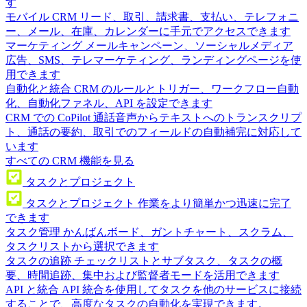
す
モバイル CRM
リード、取引、請求書、支払い、テレフォニ
ー、メール、在庫、カレンダーに手元でアクセスできます
マーケティング
メールキャンペーン、ソーシャルメディア
広告、SMS、テレマーケティング、ランディングページを使
用できます
自動化と統合
CRM のルールとトリガー、ワークフロー自動
化、自動化ファネル、API を設定できます
CRM での CoPilot
通話音声からテキストへのトランスクリプ
ト、通話の要約、取引でのフィールドの自動補完に対応して
います
すべての CRM 機能を見る
タスクとプロジェクト
タスクとプロジェクト
作業をより簡単かつ迅速に完了
できます
タスク管理
かんばんボード、ガントチャート、スクラム、
タスクリストから選択できます
タスクの追跡
チェックリストとサブタスク、タスクの概
要、時間追跡、集中および監督者モードを活用できます
API と統合
API 統合を使用してタスクを他のサービスに接続
することで、高度なタスクの自動化を実現できます。