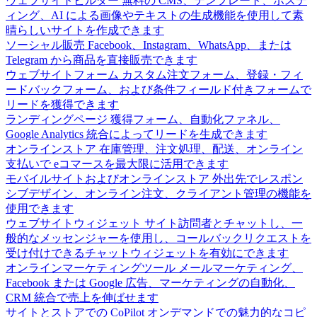
ウェブサイトビルダー
無料の CMS、テンプレート、ホステ
ィング、AI による画像やテキストの生成機能を使用して素
晴らしいサイトを作成できます
ソーシャル販売
Facebook、Instagram、WhatsApp、または
Telegram から商品を直接販売できます
ウェブサイトフォーム
カスタム注文フォーム、登録・フィ
ードバックフォーム、および条件フィールド付きフォームで
リードを獲得できます
ランディングページ
獲得フォーム、自動化ファネル、
Google Analytics 統合によってリードを生成できます
オンラインストア
在庫管理、注文処理、配送、オンライン
支払いで eコマースを最大限に活用できます
モバイルサイトおよびオンラインストア
外出先でレスポン
シブデザイン、オンライン注文、クライアント管理の機能を
使用できます
ウェブサイトウィジェット
サイト訪問者とチャットし、一
般的なメッセンジャーを使用し、コールバックリクエストを
受け付けできるチャットウィジェットを有効にできます
オンラインマーケティングツール
メールマーケティング、
Facebook または Google 広告、マーケティングの自動化、
CRM 統合で売上を伸ばせます
サイトとストアでの CoPilot
オンデマンドでの魅力的なコピ