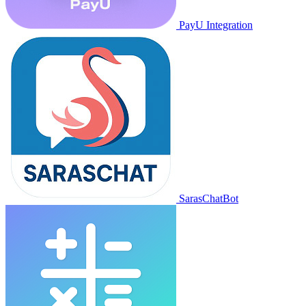
PayU Integration
SarasChatBot