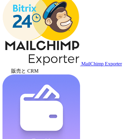
MailChimp Exporter
販売と CRM