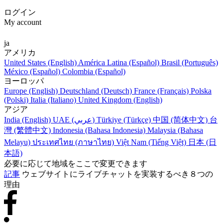
ログイン
My account
ja
アメリカ
United States (English)
América Latina (Español)
Brasil (Português)
México (Español)
Colombia (Español)
ヨーロッパ
Europe (English)
Deutschland (Deutsch)
France (Français)
Polska
(Polski)
Italia (Italiano)
United Kingdom (English)
アジア
India (English)
UAE (عربي)
Türkiye (Türkçe)
中国 (简体中文)
台
灣 (繁體中文)
Indonesia (Bahasa Indonesia)
Malaysia (Bahasa
Melayu)
ประเทศไทย (ภาษาไทย)
Việt Nam (Tiếng Việt)
日本 (日
本語)
必要に応じて地域をここで変更できます
記事
ウェブサイトにライブチャットを実装するべき８つの
理由