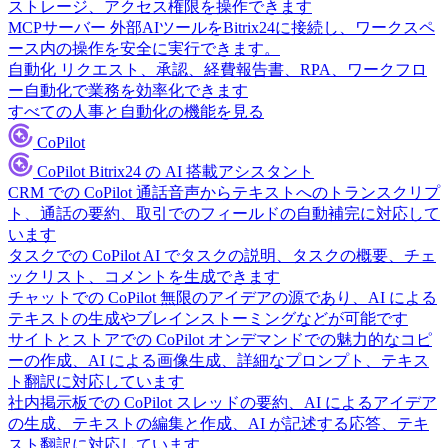
ストレージ、アクセス権限を操作できます
MCPサーバー
外部AIツールをBitrix24に接続し、ワークスペ
ース内の操作を安全に実行できます。
自動化
リクエスト、承認、経費報告書、RPA、ワークフロ
ー自動化で業務を効率化できます
すべての人事と自動化の機能を見る
CoPilot
CoPilot
Bitrix24 の AI 搭載アシスタント
CRM での CoPilot
通話音声からテキストへのトランスクリプ
ト、通話の要約、取引でのフィールドの自動補完に対応して
います
タスクでの CoPilot
AI でタスクの説明、タスクの概要、チェ
ックリスト、コメントを生成できます
チャットでの CoPilot
無限のアイデアの源であり、AI による
テキストの生成やブレインストーミングなどが可能です
サイトとストアでの CoPilot
オンデマンドでの魅力的なコピ
ーの作成、AI による画像生成、詳細なプロンプト、テキス
ト翻訳に対応しています
社内掲示板での CoPilot
スレッドの要約、AI によるアイデア
の生成、テキストの編集と作成、AI が記述する応答、テキ
スト翻訳に対応しています