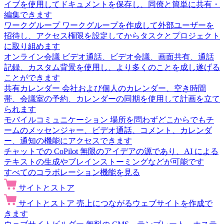
イブを使用してドキュメントを保存し、同僚と簡単に共有・
編集できます
ワークグループ
ワークグループを作成して外部ユーザーを
招待し、アクセス権限を設定してからタスクとプロジェクト
に取り組めます
オンライン会議
ビデオ通話、ビデオ会議、画面共有、通話
記録、カスタム背景を使用し、より多くのことを成し遂げる
ことができます
共有カレンダー
会社および個人のカレンダー、空き時間
帯、会議室の予約、カレンダーの同期を使用して計画を立て
られます
モバイルコミュニケーション
場所を問わずどこからでもチ
ームのメッセンジャー、ビデオ通話、コメント、カレンダ
ー、通知の機能にアクセスできます
チャットでの CoPilot
無限のアイデアの源であり、AI による
テキストの生成やブレインストーミングなどが可能です
すべてのコラボレーション機能を見る
サイトとストア
サイトとストア
売上につながるウェブサイトを作成で
きます