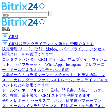
製品
CRM
CRM
販売とクライアントを簡単に管理できます
販売管理
リード、取引、連絡先、パイプライン、アクセス
権限とロールを管理できます
コンタクトセンター
CRM フォーム、ウェブサイトウィジェ
ット、ライブチャット、WhatsApp、Instagram、テレフォニ
ー、メールによるオムニチャネル通信
営業チームのコラボレーション
チャット、ビデオ通話、タ
スク、カレンダー、ファイルストレージ、オンラインドキュ
メントなどを使用できます
セールスイネーブルメント
見積、請求書、支払い、カタロ
グ、在庫、電子署名、CRM ストアを利用できます
分析とレポート
セールスファネル、従業員パフォーマン
ス、セールスインテリジェンス、BI レポートを分析できま