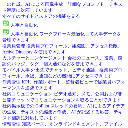
ーの作成、AI による画像生成、詳細なプロンプト、テキス
ト翻訳に対応しています
すべてのサイトとストアの機能を見る
人事と自動化
人事と自動化
ワークフローを最適化して人事データを
管理できます
従業員管理
従業員プロフィール、組織図、アクセス権限、
Active Directory を使用できます
カルチャーとエンゲージメント
会社のニュース、投票、感
謝のバッジ、タグ、個人通知などを使用できます
モバイル人事
外出先でチャット、ビデオ通話、従業員プロ
フィール、承認、通知などの機能にアクセスできます
作業管理
KPI、作業レポート、監督者ビューで従業員パフォ
ーマンスを追跡できます
社内コミュニケーション
ビデオ通知、メモ、公開および非
公開チャットでコミュニケーションを取ることができます
社内掲示板での CoPilot
スレッドの要約、AI によるアイデア
の生成、テキストの編集と作成、AI が記述する応答、テキ
スト翻訳に対応しています
情報管理
知識ベース、オンラインドキュメント、ファイル