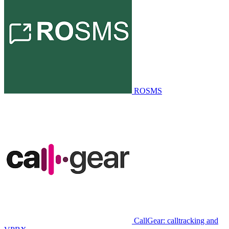
ROSMS
CallGear: calltracking and