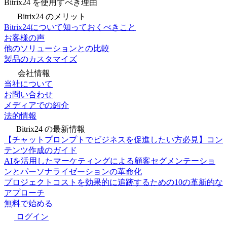
Bitrix24 を使用すべき理由
Bitrix24 のメリット
Bitrix24について知っておくべきこと
お客様の声
他のソリューションとの比較
製品のカスタマイズ
会社情報
当社について
お問い合わせ
メディアでの紹介
法的情報
Bitrix24 の最新情報
【チャットプロンプトでビジネスを促進したい方必見】コン
テンツ作成のガイド
AIを活用したマーケティングによる顧客セグメンテーショ
ンとパーソナライゼーションの革命化
プロジェクトコストを効果的に追跡するための10の革新的な
アプローチ
無料で始める
ログイン