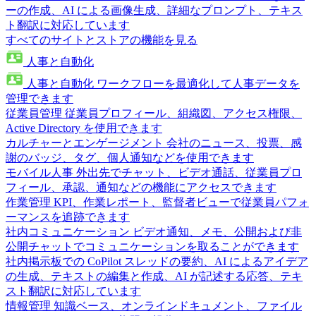
ーの作成、AI による画像生成、詳細なプロンプト、テキス
ト翻訳に対応しています
すべてのサイトとストアの機能を見る
人事と自動化
人事と自動化
ワークフローを最適化して人事データを
管理できます
従業員管理
従業員プロフィール、組織図、アクセス権限、
Active Directory を使用できます
カルチャーとエンゲージメント
会社のニュース、投票、感
謝のバッジ、タグ、個人通知などを使用できます
モバイル人事
外出先でチャット、ビデオ通話、従業員プロ
フィール、承認、通知などの機能にアクセスできます
作業管理
KPI、作業レポート、監督者ビューで従業員パフォ
ーマンスを追跡できます
社内コミュニケーション
ビデオ通知、メモ、公開および非
公開チャットでコミュニケーションを取ることができます
社内掲示板での CoPilot
スレッドの要約、AI によるアイデア
の生成、テキストの編集と作成、AI が記述する応答、テキ
スト翻訳に対応しています
情報管理
知識ベース、オンラインドキュメント、ファイル