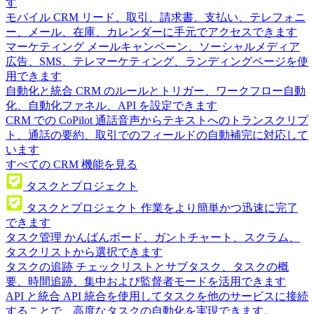
す
モバイル CRM
リード、取引、請求書、支払い、テレフォニ
ー、メール、在庫、カレンダーに手元でアクセスできます
マーケティング
メールキャンペーン、ソーシャルメディア
広告、SMS、テレマーケティング、ランディングページを使
用できます
自動化と統合
CRM のルールとトリガー、ワークフロー自動
化、自動化ファネル、API を設定できます
CRM での CoPilot
通話音声からテキストへのトランスクリプ
ト、通話の要約、取引でのフィールドの自動補完に対応して
います
すべての CRM 機能を見る
タスクとプロジェクト
タスクとプロジェクト
作業をより簡単かつ迅速に完了
できます
タスク管理
かんばんボード、ガントチャート、スクラム、
タスクリストから選択できます
タスクの追跡
チェックリストとサブタスク、タスクの概
要、時間追跡、集中および監督者モードを活用できます
API と統合
API 統合を使用してタスクを他のサービスに接続
することで、高度なタスクの自動化を実現できます。