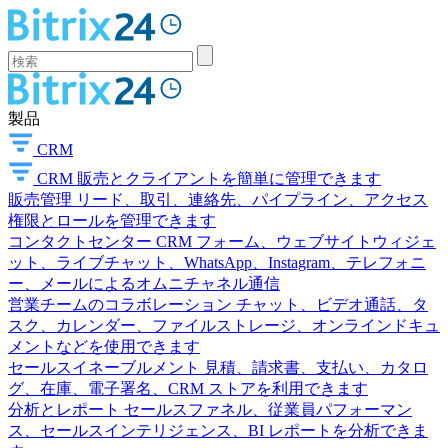
製品
CRM
CRM
販売とクライアントを簡単に管理できます
販売管理
リード、取引、連絡先、パイプライン、アクセス
権限とロールを管理できます
コンタクトセンター
CRM フォーム、ウェブサイトウィジェ
ット、ライブチャット、WhatsApp、Instagram、テレフォニ
ー、メールによるオムニチャネル通信
営業チームのコラボレーション
チャット、ビデオ通話、タ
スク、カレンダー、ファイルストレージ、オンラインドキュ
メントなどを使用できます
セールスイネーブルメント
見積、請求書、支払い、カタロ
グ、在庫、電子署名、CRM ストアを利用できます
分析とレポート
セールスファネル、従業員パフォーマン
ス、セールスインテリジェンス、BI レポートを分析できま