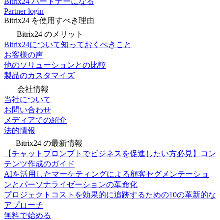
Bitrix24 パートナーになる
Partner login
Bitrix24 を使用すべき理由
Bitrix24 のメリット
Bitrix24について知っておくべきこと
お客様の声
他のソリューションとの比較
製品のカスタマイズ
会社情報
当社について
お問い合わせ
メディアでの紹介
法的情報
Bitrix24 の最新情報
【チャットプロンプトでビジネスを促進したい方必見】コン
テンツ作成のガイド
AIを活用したマーケティングによる顧客セグメンテーショ
ンとパーソナライゼーションの革命化
プロジェクトコストを効果的に追跡するための10の革新的な
アプローチ
無料で始める