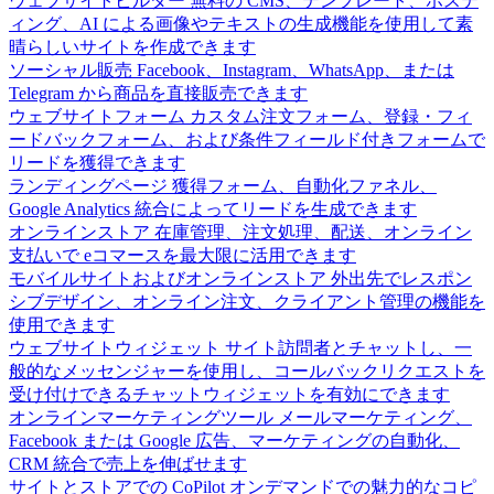
ウェブサイトビルダー
無料の CMS、テンプレート、ホステ
ィング、AI による画像やテキストの生成機能を使用して素
晴らしいサイトを作成できます
ソーシャル販売
Facebook、Instagram、WhatsApp、または
Telegram から商品を直接販売できます
ウェブサイトフォーム
カスタム注文フォーム、登録・フィ
ードバックフォーム、および条件フィールド付きフォームで
リードを獲得できます
ランディングページ
獲得フォーム、自動化ファネル、
Google Analytics 統合によってリードを生成できます
オンラインストア
在庫管理、注文処理、配送、オンライン
支払いで eコマースを最大限に活用できます
モバイルサイトおよびオンラインストア
外出先でレスポン
シブデザイン、オンライン注文、クライアント管理の機能を
使用できます
ウェブサイトウィジェット
サイト訪問者とチャットし、一
般的なメッセンジャーを使用し、コールバックリクエストを
受け付けできるチャットウィジェットを有効にできます
オンラインマーケティングツール
メールマーケティング、
Facebook または Google 広告、マーケティングの自動化、
CRM 統合で売上を伸ばせます
サイトとストアでの CoPilot
オンデマンドでの魅力的なコピ