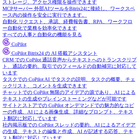
ストレージ、アクセス権限を操作できます
MCPサーバー
外部AIツールをBitrix24に接続し、ワークスペ
ース内の操作を安全に実行できます。
自動化
リクエスト、承認、経費報告書、RPA、ワークフロ
ー自動化で業務を効率化できます
すべての人事と自動化の機能を見る
CoPilot
CoPilot
Bitrix24 の AI 搭載アシスタント
CRM での CoPilot
通話音声からテキストへのトランスクリプ
ト、通話の要約、取引でのフィールドの自動補完に対応して
います
タスクでの CoPilot
AI でタスクの説明、タスクの概要、チェ
ックリスト、コメントを生成できます
チャットでの CoPilot
無限のアイデアの源であり、AI による
テキストの生成やブレインストーミングなどが可能です
サイトとストアでの CoPilot
オンデマンドでの魅力的なコピ
ーの作成、AI による画像生成、詳細なプロンプト、テキス
ト翻訳に対応しています
社内掲示板での CoPilot
スレッドの要約、AI によるアイデア
の生成、テキストの編集と作成、AI が記述する応答、テキ
スト翻訳に対応しています