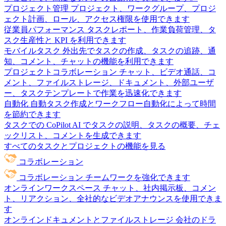
プロジェクト管理
プロジェクト、ワークグループ、プロジ
ェクト計画、ロール、アクセス権限を使用できます
従業員パフォーマンス
タスクレポート、作業負荷管理、タ
スク生産性と KPI を利用できます
モバイルタスク
外出先でタスクの作成、タスクの追跡、通
知、コメント、チャットの機能を利用できます
プロジェクトコラボレーション
チャット、ビデオ通話、コ
メント、ファイルストレージ、ドキュメント、外部ユーザ
ー、タスクテンプレートで作業を迅速化できます
自動化
自動タスク作成とワークフロー自動化によって時間
を節約できます
タスクでの CoPilot
AI でタスクの説明、タスクの概要、チェ
ックリスト、コメントを生成できます
すべてのタスクとプロジェクトの機能を見る
コラボレーション
コラボレーション
チームワークを強化できます
オンラインワークスペース
チャット、社内掲示板、コメン
ト、リアクション、全社的なビデオアナウンスを使用できま
す
オンラインドキュメントとファイルストレージ
会社のドラ