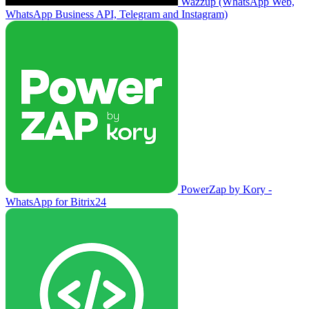
Wazzup (WhatsApp Web,
WhatsApp Business API, Telegram and Instagram)
PowerZap by Kory -
WhatsApp for Bitrix24