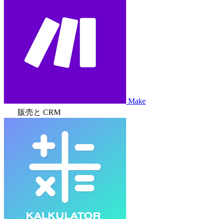
Make
販売と CRM