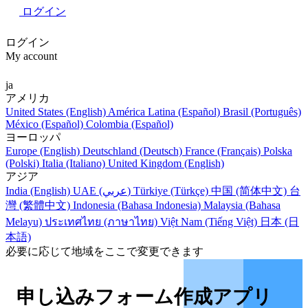
ログイン
ログイン
My account
ja
アメリカ
United States (English)
América Latina (Español)
Brasil (Português)
México (Español)
Colombia (Español)
ヨーロッパ
Europe (English)
Deutschland (Deutsch)
France (Français)
Polska
(Polski)
Italia (Italiano)
United Kingdom (English)
アジア
India (English)
UAE (عربي)
Türkiye (Türkçe)
中国 (简体中文)
台
灣 (繁體中文)
Indonesia (Bahasa Indonesia)
Malaysia (Bahasa
Melayu)
ประเทศไทย (ภาษาไทย)
Việt Nam (Tiếng Việt)
日本 (日
本語)
必要に応じて地域をここで変更できます
申し込みフォーム作成アプリ