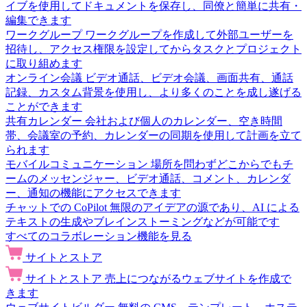
イブを使用してドキュメントを保存し、同僚と簡単に共有・
編集できます
ワークグループ
ワークグループを作成して外部ユーザーを
招待し、アクセス権限を設定してからタスクとプロジェクト
に取り組めます
オンライン会議
ビデオ通話、ビデオ会議、画面共有、通話
記録、カスタム背景を使用し、より多くのことを成し遂げる
ことができます
共有カレンダー
会社および個人のカレンダー、空き時間
帯、会議室の予約、カレンダーの同期を使用して計画を立て
られます
モバイルコミュニケーション
場所を問わずどこからでもチ
ームのメッセンジャー、ビデオ通話、コメント、カレンダ
ー、通知の機能にアクセスできます
チャットでの CoPilot
無限のアイデアの源であり、AI による
テキストの生成やブレインストーミングなどが可能です
すべてのコラボレーション機能を見る
サイトとストア
サイトとストア
売上につながるウェブサイトを作成で
きます