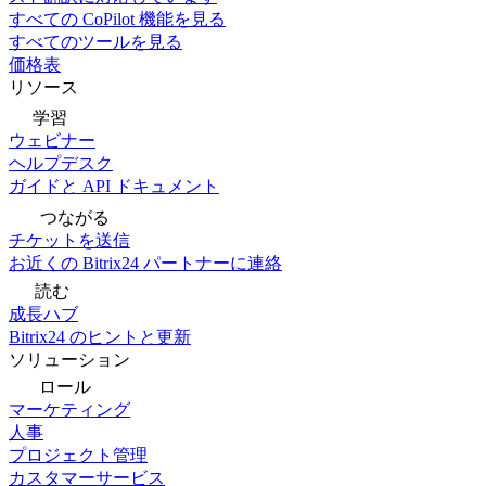
すべての CoPilot 機能を見る
すべてのツールを見る
価格表
リソース
学習
ウェビナー
ヘルプデスク
ガイドと API ドキュメント
つながる
チケットを送信
お近くの Bitrix24 パートナーに連絡
読む
成長ハブ
Bitrix24 のヒントと更新
ソリューション
ロール
マーケティング
人事
プロジェクト管理
カスタマーサービス