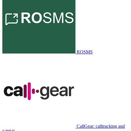
ROSMS
CallGear: calltracking and