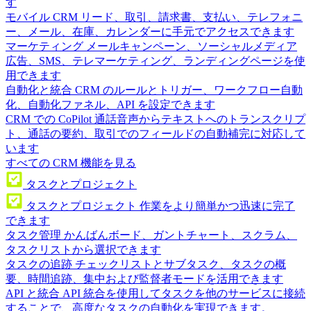
す
モバイル CRM
リード、取引、請求書、支払い、テレフォニ
ー、メール、在庫、カレンダーに手元でアクセスできます
マーケティング
メールキャンペーン、ソーシャルメディア
広告、SMS、テレマーケティング、ランディングページを使
用できます
自動化と統合
CRM のルールとトリガー、ワークフロー自動
化、自動化ファネル、API を設定できます
CRM での CoPilot
通話音声からテキストへのトランスクリプ
ト、通話の要約、取引でのフィールドの自動補完に対応して
います
すべての CRM 機能を見る
タスクとプロジェクト
タスクとプロジェクト
作業をより簡単かつ迅速に完了
できます
タスク管理
かんばんボード、ガントチャート、スクラム、
タスクリストから選択できます
タスクの追跡
チェックリストとサブタスク、タスクの概
要、時間追跡、集中および監督者モードを活用できます
API と統合
API 統合を使用してタスクを他のサービスに接続
することで、高度なタスクの自動化を実現できます。