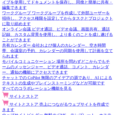
イブを使用してドキュメントを保存し、同僚と簡単に共有・
編集できます
ワークグループ
ワークグループを作成して外部ユーザーを
招待し、アクセス権限を設定してからタスクとプロジェクト
に取り組めます
オンライン会議
ビデオ通話、ビデオ会議、画面共有、通話
記録、カスタム背景を使用し、より多くのことを成し遂げる
ことができます
共有カレンダー
会社および個人のカレンダー、空き時間
帯、会議室の予約、カレンダーの同期を使用して計画を立て
られます
モバイルコミュニケーション
場所を問わずどこからでもチ
ームのメッセンジャー、ビデオ通話、コメント、カレンダ
ー、通知の機能にアクセスできます
チャットでの CoPilot
無限のアイデアの源であり、AI による
テキストの生成やブレインストーミングなどが可能です
すべてのコラボレーション機能を見る
サイトとストア
サイトとストア
売上につながるウェブサイトを作成で
きます