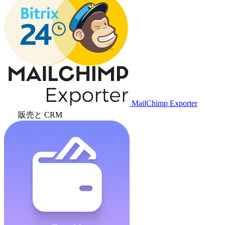
MailChimp Exporter
販売と CRM