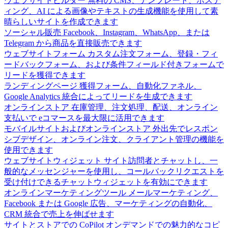
ウェブサイトビルダー
無料の CMS、テンプレート、ホステ
ィング、AI による画像やテキストの生成機能を使用して素
晴らしいサイトを作成できます
ソーシャル販売
Facebook、Instagram、WhatsApp、または
Telegram から商品を直接販売できます
ウェブサイトフォーム
カスタム注文フォーム、登録・フィ
ードバックフォーム、および条件フィールド付きフォームで
リードを獲得できます
ランディングページ
獲得フォーム、自動化ファネル、
Google Analytics 統合によってリードを生成できます
オンラインストア
在庫管理、注文処理、配送、オンライン
支払いで eコマースを最大限に活用できます
モバイルサイトおよびオンラインストア
外出先でレスポン
シブデザイン、オンライン注文、クライアント管理の機能を
使用できます
ウェブサイトウィジェット
サイト訪問者とチャットし、一
般的なメッセンジャーを使用し、コールバックリクエストを
受け付けできるチャットウィジェットを有効にできます
オンラインマーケティングツール
メールマーケティング、
Facebook または Google 広告、マーケティングの自動化、
CRM 統合で売上を伸ばせます
サイトとストアでの CoPilot
オンデマンドでの魅力的なコピ