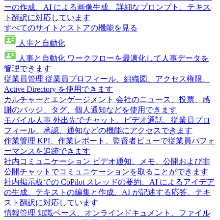
ーの作成、AI による画像生成、詳細なプロンプト、テキス
ト翻訳に対応しています
すべてのサイトとストアの機能を見る
人事と自動化
人事と自動化
ワークフローを最適化して人事データを
管理できます
従業員管理
従業員プロフィール、組織図、アクセス権限、
Active Directory を使用できます
カルチャーとエンゲージメント
会社のニュース、投票、感
謝のバッジ、タグ、個人通知などを使用できます
モバイル人事
外出先でチャット、ビデオ通話、従業員プロ
フィール、承認、通知などの機能にアクセスできます
作業管理
KPI、作業レポート、監督者ビューで従業員パフォ
ーマンスを追跡できます
社内コミュニケーション
ビデオ通知、メモ、公開および非
公開チャットでコミュニケーションを取ることができます
社内掲示板での CoPilot
スレッドの要約、AI によるアイデア
の生成、テキストの編集と作成、AI が記述する応答、テキ
スト翻訳に対応しています
情報管理
知識ベース、オンラインドキュメント、ファイル