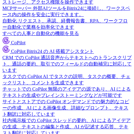
ストレージ、アクセス権限を操作できます
MCPサーバー
外部AIツールをBitrix24に接続し、ワークスペ
ース内の操作を安全に実行できます。
自動化
リクエスト、承認、経費報告書、RPA、ワークフロ
ー自動化で業務を効率化できます
すべての人事と自動化の機能を見る
CoPilot
CoPilot
Bitrix24 の AI 搭載アシスタント
CRM での CoPilot
通話音声からテキストへのトランスクリプ
ト、通話の要約、取引でのフィールドの自動補完に対応して
います
タスクでの CoPilot
AI でタスクの説明、タスクの概要、チェ
ックリスト、コメントを生成できます
チャットでの CoPilot
無限のアイデアの源であり、AI による
テキストの生成やブレインストーミングなどが可能です
サイトとストアでの CoPilot
オンデマンドでの魅力的なコピ
ーの作成、AI による画像生成、詳細なプロンプト、テキス
ト翻訳に対応しています
社内掲示板での CoPilot
スレッドの要約、AI によるアイデア
の生成、テキストの編集と作成、AI が記述する応答、テキ
スト翻訳に対応しています