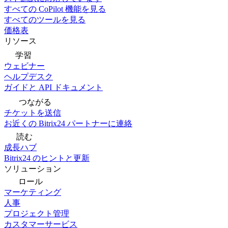
すべての CoPilot 機能を見る
すべてのツールを見る
価格表
リソース
学習
ウェビナー
ヘルプデスク
ガイドと API ドキュメント
つながる
チケットを送信
お近くの Bitrix24 パートナーに連絡
読む
成長ハブ
Bitrix24 のヒントと更新
ソリューション
ロール
マーケティング
人事
プロジェクト管理
カスタマーサービス