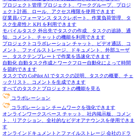
プロジェクト管理
プロジェクト、ワークグループ、プロジ
ェクト計画、ロール、アクセス権限を使用できます
従業員パフォーマンス
タスクレポート、作業負荷管理、タ
スク生産性と KPI を利用できます
モバイルタスク
外出先でタスクの作成、タスクの追跡、通
知、コメント、チャットの機能を利用できます
プロジェクトコラボレーション
チャット、ビデオ通話、コ
メント、ファイルストレージ、ドキュメント、外部ユーザ
ー、タスクテンプレートで作業を迅速化できます
自動化
自動タスク作成とワークフロー自動化によって時間
を節約できます
タスクでの CoPilot
AI でタスクの説明、タスクの概要、チェ
ックリスト、コメントを生成できます
すべてのタスクとプロジェクトの機能を見る
コラボレーション
コラボレーション
チームワークを強化できます
オンラインワークスペース
チャット、社内掲示板、コメン
ト、リアクション、全社的なビデオアナウンスを使用できま
す
オンラインドキュメントとファイルストレージ
会社のドラ