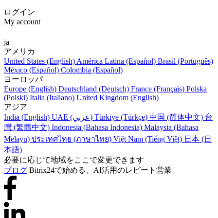
ログイン
My account
ja
アメリカ
United States (English)
América Latina (Español)
Brasil (Português)
México (Español)
Colombia (Español)
ヨーロッパ
Europe (English)
Deutschland (Deutsch)
France (Français)
Polska
(Polski)
Italia (Italiano)
United Kingdom (English)
アジア
India (English)
UAE (عربي)
Türkiye (Türkçe)
中国 (简体中文)
台
灣 (繁體中文)
Indonesia (Bahasa Indonesia)
Malaysia (Bahasa
Melayu)
ประเทศไทย (ภาษาไทย)
Việt Nam (Tiếng Việt)
日本 (日
本語)
必要に応じて地域をここで変更できます
ブログ
Bitrix24で始める、AI活用のレピート営業