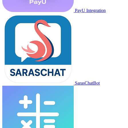
PayU Integration
SarasChatBot