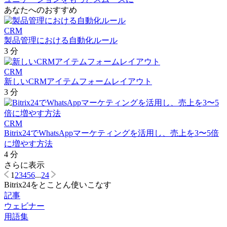
あなたへのおすすめ
CRM
製品管理における自動化ルール
3 分
CRM
新しいCRMアイテムフォームレイアウト
3 分
CRM
Bitrix24でWhatsAppマーケティングを活用し、売上を3〜5倍
に増やす方法
4 分
さらに表示
1
2
3
4
5
6
...
24
Bitrix24をとことん使いこなす
記事
ウェビナー
用語集