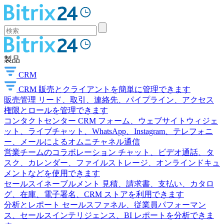
製品
CRM
CRM
販売とクライアントを簡単に管理できます
販売管理
リード、取引、連絡先、パイプライン、アクセス
権限とロールを管理できます
コンタクトセンター
CRM フォーム、ウェブサイトウィジェ
ット、ライブチャット、WhatsApp、Instagram、テレフォニ
ー、メールによるオムニチャネル通信
営業チームのコラボレーション
チャット、ビデオ通話、タ
スク、カレンダー、ファイルストレージ、オンラインドキュ
メントなどを使用できます
セールスイネーブルメント
見積、請求書、支払い、カタロ
グ、在庫、電子署名、CRM ストアを利用できます
分析とレポート
セールスファネル、従業員パフォーマン
ス、セールスインテリジェンス、BI レポートを分析できま