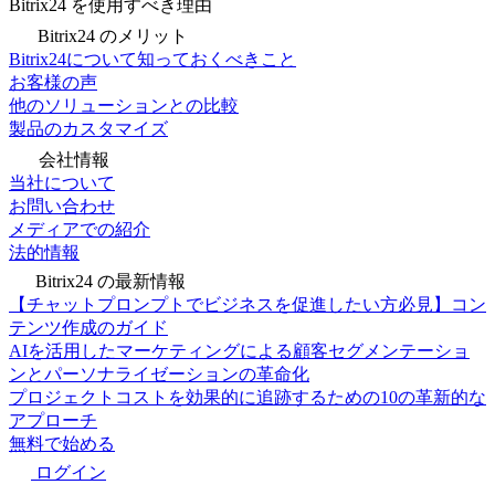
Bitrix24 を使用すべき理由
Bitrix24 のメリット
Bitrix24について知っておくべきこと
お客様の声
他のソリューションとの比較
製品のカスタマイズ
会社情報
当社について
お問い合わせ
メディアでの紹介
法的情報
Bitrix24 の最新情報
【チャットプロンプトでビジネスを促進したい方必見】コン
テンツ作成のガイド
AIを活用したマーケティングによる顧客セグメンテーショ
ンとパーソナライゼーションの革命化
プロジェクトコストを効果的に追跡するための10の革新的な
アプローチ
無料で始める
ログイン