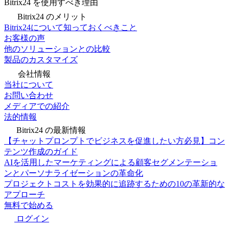
Bitrix24 を使用すべき理由
Bitrix24 のメリット
Bitrix24について知っておくべきこと
お客様の声
他のソリューションとの比較
製品のカスタマイズ
会社情報
当社について
お問い合わせ
メディアでの紹介
法的情報
Bitrix24 の最新情報
【チャットプロンプトでビジネスを促進したい方必見】コン
テンツ作成のガイド
AIを活用したマーケティングによる顧客セグメンテーショ
ンとパーソナライゼーションの革命化
プロジェクトコストを効果的に追跡するための10の革新的な
アプローチ
無料で始める
ログイン