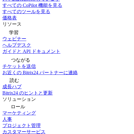
すべての CoPilot 機能を見る
すべてのツールを見る
価格表
リソース
学習
ウェビナー
ヘルプデスク
ガイドと API ドキュメント
つながる
チケットを送信
お近くの Bitrix24 パートナーに連絡
読む
成長ハブ
Bitrix24 のヒントと更新
ソリューション
ロール
マーケティング
人事
プロジェクト管理
カスタマーサービス