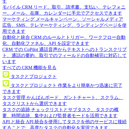
す
モバイル CRM
リード、取引、請求書、支払い、テレフォニ
ー、メール、在庫、カレンダーに手元でアクセスできます
マーケティング
メールキャンペーン、ソーシャルメディア
広告、SMS、テレマーケティング、ランディングページを使
用できます
自動化と統合
CRM のルールとトリガー、ワークフロー自動
化、自動化ファネル、API を設定できます
CRM での CoPilot
通話音声からテキストへのトランスクリプ
ト、通話の要約、取引でのフィールドの自動補完に対応して
います
すべての CRM 機能を見る
タスクとプロジェクト
タスクとプロジェクト
作業をより簡単かつ迅速に完了
できます
タスク管理
かんばんボード、ガントチャート、スクラム、
タスクリストから選択できます
タスクの追跡
チェックリストとサブタスク、タスクの概
要、時間追跡、集中および監督者モードを活用できます
API と統合
API 統合を使用してタスクを他のサービスに接続
することで、高度なタスクの自動化を実現できます。