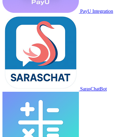
PayU Integration
SarasChatBot