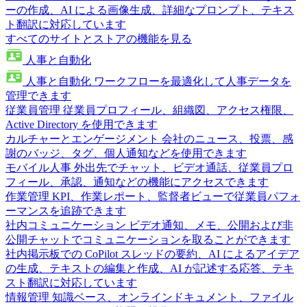
ーの作成、AI による画像生成、詳細なプロンプト、テキス
ト翻訳に対応しています
すべてのサイトとストアの機能を見る
人事と自動化
人事と自動化
ワークフローを最適化して人事データを
管理できます
従業員管理
従業員プロフィール、組織図、アクセス権限、
Active Directory を使用できます
カルチャーとエンゲージメント
会社のニュース、投票、感
謝のバッジ、タグ、個人通知などを使用できます
モバイル人事
外出先でチャット、ビデオ通話、従業員プロ
フィール、承認、通知などの機能にアクセスできます
作業管理
KPI、作業レポート、監督者ビューで従業員パフォ
ーマンスを追跡できます
社内コミュニケーション
ビデオ通知、メモ、公開および非
公開チャットでコミュニケーションを取ることができます
社内掲示板での CoPilot
スレッドの要約、AI によるアイデア
の生成、テキストの編集と作成、AI が記述する応答、テキ
スト翻訳に対応しています
情報管理
知識ベース、オンラインドキュメント、ファイル