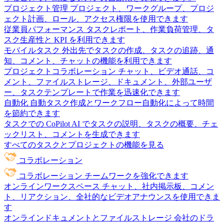
プロジェクト管理
プロジェクト、ワークグループ、プロジ
ェクト計画、ロール、アクセス権限を使用できます
従業員パフォーマンス
タスクレポート、作業負荷管理、タ
スク生産性と KPI を利用できます
モバイルタスク
外出先でタスクの作成、タスクの追跡、通
知、コメント、チャットの機能を利用できます
プロジェクトコラボレーション
チャット、ビデオ通話、コ
メント、ファイルストレージ、ドキュメント、外部ユーザ
ー、タスクテンプレートで作業を迅速化できます
自動化
自動タスク作成とワークフロー自動化によって時間
を節約できます
タスクでの CoPilot
AI でタスクの説明、タスクの概要、チェ
ックリスト、コメントを生成できます
すべてのタスクとプロジェクトの機能を見る
コラボレーション
コラボレーション
チームワークを強化できます
オンラインワークスペース
チャット、社内掲示板、コメン
ト、リアクション、全社的なビデオアナウンスを使用できま
す
オンラインドキュメントとファイルストレージ
会社のドラ