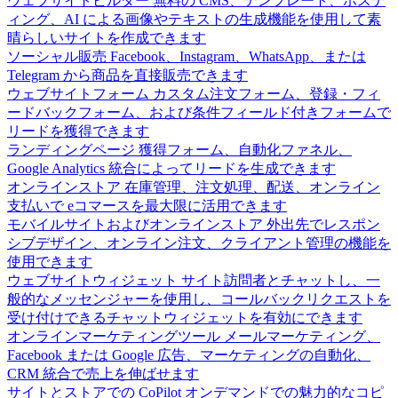
ウェブサイトビルダー
無料の CMS、テンプレート、ホステ
ィング、AI による画像やテキストの生成機能を使用して素
晴らしいサイトを作成できます
ソーシャル販売
Facebook、Instagram、WhatsApp、または
Telegram から商品を直接販売できます
ウェブサイトフォーム
カスタム注文フォーム、登録・フィ
ードバックフォーム、および条件フィールド付きフォームで
リードを獲得できます
ランディングページ
獲得フォーム、自動化ファネル、
Google Analytics 統合によってリードを生成できます
オンラインストア
在庫管理、注文処理、配送、オンライン
支払いで eコマースを最大限に活用できます
モバイルサイトおよびオンラインストア
外出先でレスポン
シブデザイン、オンライン注文、クライアント管理の機能を
使用できます
ウェブサイトウィジェット
サイト訪問者とチャットし、一
般的なメッセンジャーを使用し、コールバックリクエストを
受け付けできるチャットウィジェットを有効にできます
オンラインマーケティングツール
メールマーケティング、
Facebook または Google 広告、マーケティングの自動化、
CRM 統合で売上を伸ばせます
サイトとストアでの CoPilot
オンデマンドでの魅力的なコピ