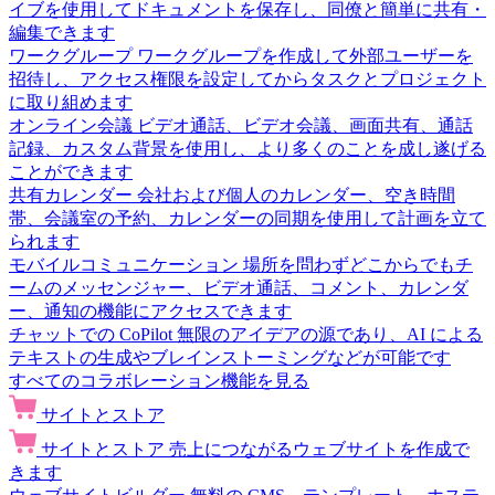
イブを使用してドキュメントを保存し、同僚と簡単に共有・
編集できます
ワークグループ
ワークグループを作成して外部ユーザーを
招待し、アクセス権限を設定してからタスクとプロジェクト
に取り組めます
オンライン会議
ビデオ通話、ビデオ会議、画面共有、通話
記録、カスタム背景を使用し、より多くのことを成し遂げる
ことができます
共有カレンダー
会社および個人のカレンダー、空き時間
帯、会議室の予約、カレンダーの同期を使用して計画を立て
られます
モバイルコミュニケーション
場所を問わずどこからでもチ
ームのメッセンジャー、ビデオ通話、コメント、カレンダ
ー、通知の機能にアクセスできます
チャットでの CoPilot
無限のアイデアの源であり、AI による
テキストの生成やブレインストーミングなどが可能です
すべてのコラボレーション機能を見る
サイトとストア
サイトとストア
売上につながるウェブサイトを作成で
きます