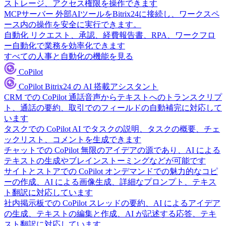
ストレージ、アクセス権限を操作できます
MCPサーバー
外部AIツールをBitrix24に接続し、ワークスペ
ース内の操作を安全に実行できます。
自動化
リクエスト、承認、経費報告書、RPA、ワークフロ
ー自動化で業務を効率化できます
すべての人事と自動化の機能を見る
CoPilot
CoPilot
Bitrix24 の AI 搭載アシスタント
CRM での CoPilot
通話音声からテキストへのトランスクリプ
ト、通話の要約、取引でのフィールドの自動補完に対応して
います
タスクでの CoPilot
AI でタスクの説明、タスクの概要、チェ
ックリスト、コメントを生成できます
チャットでの CoPilot
無限のアイデアの源であり、AI による
テキストの生成やブレインストーミングなどが可能です
サイトとストアでの CoPilot
オンデマンドでの魅力的なコピ
ーの作成、AI による画像生成、詳細なプロンプト、テキス
ト翻訳に対応しています
社内掲示板での CoPilot
スレッドの要約、AI によるアイデア
の生成、テキストの編集と作成、AI が記述する応答、テキ
スト翻訳に対応しています