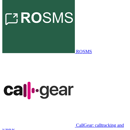
ROSMS
CallGear: calltracking and