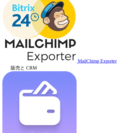
MailChimp Exporter
販売と CRM