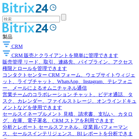
製品
CRM
CRM
販売とクライアントを簡単に管理できます
販売管理
リード、取引、連絡先、パイプライン、アクセス
権限とロールを管理できます
コンタクトセンター
CRM フォーム、ウェブサイトウィジェ
ット、ライブチャット、WhatsApp、Instagram、テレフォニ
ー、メールによるオムニチャネル通信
営業チームのコラボレーション
チャット、ビデオ通話、タ
スク、カレンダー、ファイルストレージ、オンラインドキュ
メントなどを使用できます
セールスイネーブルメント
見積、請求書、支払い、カタロ
グ、在庫、電子署名、CRM ストアを利用できます
分析とレポート
セールスファネル、従業員パフォーマン
ス、セールスインテリジェンス、BI レポートを分析できま