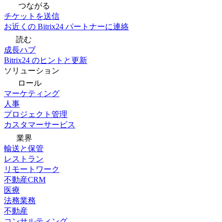
つながる
チケットを送信
お近くの Bitrix24 パートナーに連絡
読む
成長ハブ
Bitrix24 のヒントと更新
ソリューション
ロール
マーケティング
人事
プロジェクト管理
カスタマーサービス
業界
輸送と保管
レストラン
リモートワーク
不動産CRM
医療
法務業務
不動産
コンサルティング