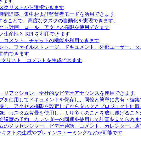
きます
スクリストから選択できます
時間追跡、集中および監督者モードを活用できます
続することで、高度なタスクの自動化を実現できます。
クト計画、ロール、アクセス権限を使用できます
生産性と KPI を利用できます
、コメント、チャットの機能を利用できます
ント、ファイルストレージ、ドキュメント、外部ユーザー、タ
節約できます
ェックリスト、コメントを生成できます
、リアクション、全社的なビデオアナウンスを使用できます
ブを使用してドキュメントを保存し、同僚と簡単に共有・編集
待し、アクセス権限を設定してからタスクとプロジェクトに取
録、カスタム背景を使用し、より多くのことを成し遂げること
会議室の予約、カレンダーの同期を使用して計画を立てられま
ムのメッセンジャー、ビデオ通話、コメント、カレンダー、通
るテキストの生成やブレインストーミングなどが可能です