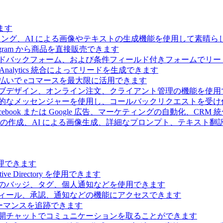
ます
ィング、AI による画像やテキストの生成機能を使用して素晴
 Telegram から商品を直接販売できます
ドバックフォーム、および条件フィールド付きフォームでリー
Analytics 統合によってリードを生成できます
払いで eコマースを最大限に活用できます
ブデザイン、オンライン注文、クライアント管理の機能を使用
的なメッセンジャーを使用し、コールバックリクエストを受け
ebook または Google 広告、マーケティングの自動化、CRM
の作成、AI による画像生成、詳細なプロンプト、テキスト翻
理できます
Directory を使用できます
のバッジ、タグ、個人通知などを使用できます
ィール、承認、通知などの機能にアクセスできます
ーマンスを追跡できます
開チャットでコミュニケーションを取ることができます