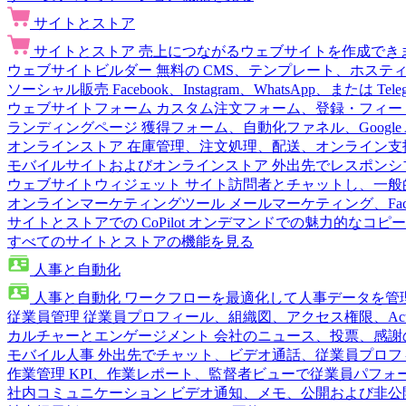
サイトとストア
サイトとストア
売上につながるウェブサイトを作成でき
ウェブサイトビルダー
無料の CMS、テンプレート、ホステ
ソーシャル販売
Facebook、Instagram、WhatsApp、または
ウェブサイトフォーム
カスタム注文フォーム、登録・フィー
ランディングページ
獲得フォーム、自動化ファネル、Google 
オンラインストア
在庫管理、注文処理、配送、オンライン支
モバイルサイトおよびオンラインストア
外出先でレスポンシ
ウェブサイトウィジェット
サイト訪問者とチャットし、一般
オンラインマーケティングツール
メールマーケティング、Fac
サイトとストアでの CoPilot
オンデマンドでの魅力的なコピー
すべてのサイトとストアの機能を見る
人事と自動化
人事と自動化
ワークフローを最適化して人事データを管
従業員管理
従業員プロフィール、組織図、アクセス権限、Active 
カルチャーとエンゲージメント
会社のニュース、投票、感謝
モバイル人事
外出先でチャット、ビデオ通話、従業員プロフ
作業管理
KPI、作業レポート、監督者ビューで従業員パフォ
社内コミュニケーション
ビデオ通知、メモ、公開および非公