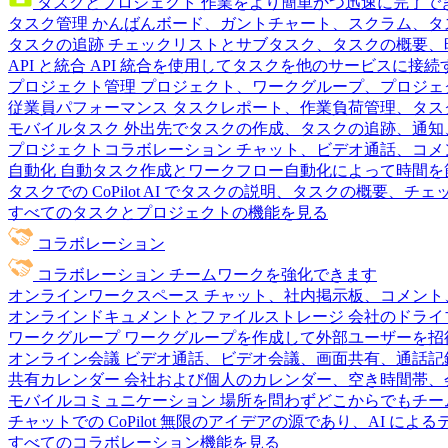
タスクとプロジェクト
作業をより簡単かつ迅速に完了で
タスク管理
かんばんボード、ガントチャート、スクラム、タ
タスクの追跡
チェックリストとサブタスク、タスクの概要、
API と統合
API 統合を使用してタスクを他のサービスに接
プロジェクト管理
プロジェクト、ワークグループ、プロジェ
従業員パフォーマンス
タスクレポート、作業負荷管理、タスク
モバイルタスク
外出先でタスクの作成、タスクの追跡、通知
プロジェクトコラボレーション
チャット、ビデオ通話、コメ
自動化
自動タスク作成とワークフロー自動化によって時間を
タスクでの CoPilot
AI でタスクの説明、タスクの概要、チ
すべてのタスクとプロジェクトの機能を見る
コラボレーション
コラボレーション
チームワークを強化できます
オンラインワークスペース
チャット、社内掲示板、コメント
オンラインドキュメントとファイルストレージ
会社のドライ
ワークグループ
ワークグループを作成して外部ユーザーを招
オンライン会議
ビデオ通話、ビデオ会議、画面共有、通話記
共有カレンダー
会社および個人のカレンダー、空き時間帯、
モバイルコミュニケーション
場所を問わずどこからでもチー
チャットでの CoPilot
無限のアイデアの源であり、AI によ
すべてのコラボレーション機能を見る