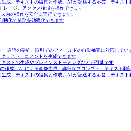
の生成、テキストの編集と作成、AI が記述する応答、テキス
トレージ、アクセス権限を操作できます
スペース内の操作を安全に実行できます。
ー自動化で業務を効率化できます
ト、通話の要約、取引でのフィールドの自動補完に対応してい
ェックリスト、コメントを生成できます
るテキストの生成やブレインストーミングなどが可能です
の作成、AI による画像生成、詳細なプロンプト、テキスト翻
の生成、テキストの編集と作成、AI が記述する応答、テキス