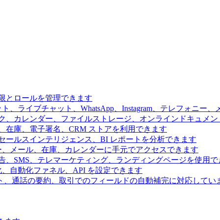
限とロールを管理できます
、ライブチャット、WhatsApp、Instagram、テレフォニ
ク、カレンダー、ファイルストレージ、オンラインドキュメン
、在庫、電子署名、CRM ストアを利用できます
ールスインテリジェンス、BI レポートを分析できます
ー、メール、在庫、カレンダーに手元でアクセスできます
告、SMS、テレマーケティング、ランディングページを使用で
、自動化ファネル、API を設定できます
ト、通話の要約、取引でのフィールドの自動補完に対応してい