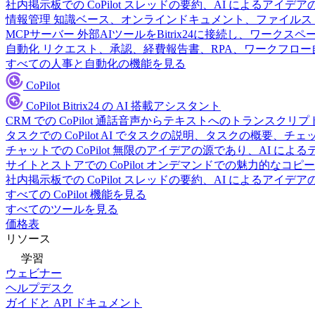
社内掲示板での CoPilot
スレッドの要約、AI によるアイデア
情報管理
知識ベース、オンラインドキュメント、ファイルス
MCPサーバー
外部AIツールをBitrix24に接続し、ワーク
自動化
リクエスト、承認、経費報告書、RPA、ワークフロ
すべての人事と自動化の機能を見る
CoPilot
CoPilot
Bitrix24 の AI 搭載アシスタント
CRM での CoPilot
通話音声からテキストへのトランスクリプ
タスクでの CoPilot
AI でタスクの説明、タスクの概要、チ
チャットでの CoPilot
無限のアイデアの源であり、AI によ
サイトとストアでの CoPilot
オンデマンドでの魅力的なコピー
社内掲示板での CoPilot
スレッドの要約、AI によるアイデア
すべての CoPilot 機能を見る
すべてのツールを見る
価格表
リソース
学習
ウェビナー
ヘルプデスク
ガイドと API ドキュメント