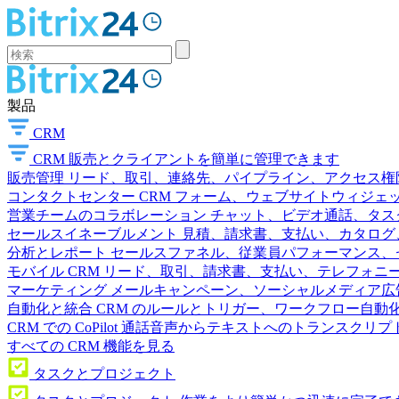
製品
CRM
CRM
販売とクライアントを簡単に管理できます
販売管理
リード、取引、連絡先、パイプライン、アクセス権
コンタクトセンター
CRM フォーム、ウェブサイトウィジェット
営業チームのコラボレーション
チャット、ビデオ通話、タス
セールスイネーブルメント
見積、請求書、支払い、カタログ
分析とレポート
セールスファネル、従業員パフォーマンス、セ
モバイル CRM
リード、取引、請求書、支払い、テレフォニ
マーケティング
メールキャンペーン、ソーシャルメディア広
自動化と統合
CRM のルールとトリガー、ワークフロー自動化
CRM での CoPilot
通話音声からテキストへのトランスクリプ
すべての CRM 機能を見る
タスクとプロジェクト