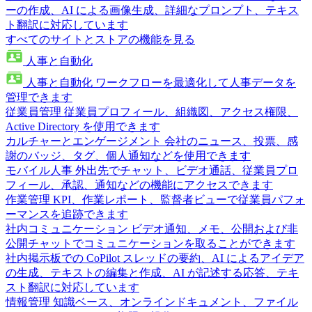
ーの作成、AI による画像生成、詳細なプロンプト、テキス
ト翻訳に対応しています
すべてのサイトとストアの機能を見る
人事と自動化
人事と自動化
ワークフローを最適化して人事データを
管理できます
従業員管理
従業員プロフィール、組織図、アクセス権限、
Active Directory を使用できます
カルチャーとエンゲージメント
会社のニュース、投票、感
謝のバッジ、タグ、個人通知などを使用できます
モバイル人事
外出先でチャット、ビデオ通話、従業員プロ
フィール、承認、通知などの機能にアクセスできます
作業管理
KPI、作業レポート、監督者ビューで従業員パフォ
ーマンスを追跡できます
社内コミュニケーション
ビデオ通知、メモ、公開および非
公開チャットでコミュニケーションを取ることができます
社内掲示板での CoPilot
スレッドの要約、AI によるアイデア
の生成、テキストの編集と作成、AI が記述する応答、テキ
スト翻訳に対応しています
情報管理
知識ベース、オンラインドキュメント、ファイル