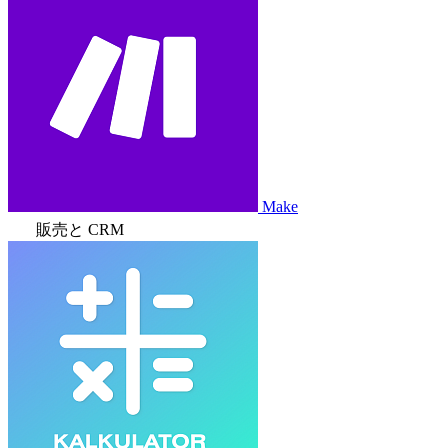
Make
販売と CRM