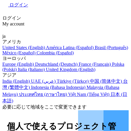
ログイン
ログイン
My account
ja
アメリカ
United States (English)
América Latina (Español)
Brasil (Português)
México (Español)
Colombia (Español)
ヨーロッパ
Europe (English)
Deutschland (Deutsch)
France (Français)
Polska
(Polski)
Italia (Italiano)
United Kingdom (English)
アジア
India (English)
UAE (عربي)
Türkiye (Türkçe)
中国 (简体中文)
台
灣 (繁體中文)
Indonesia (Bahasa Indonesia)
Malaysia (Bahasa
Melayu)
ประเทศไทย (ภาษาไทย)
Việt Nam (Tiếng Việt)
日本 (日
本語)
必要に応じて地域をここで変更できます
個人で使えるプロジェクト管