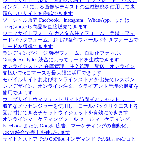
ウェブサイトビルダー
無料の CMS、テンプレート、ホステ
ィング、AI による画像やテキストの生成機能を使用して素
晴らしいサイトを作成できます
ソーシャル販売
Facebook、Instagram、WhatsApp、または
Telegram から商品を直接販売できます
ウェブサイトフォーム
カスタム注文フォーム、登録・フィ
ードバックフォーム、および条件フィールド付きフォームで
リードを獲得できます
ランディングページ
獲得フォーム、自動化ファネル、
Google Analytics 統合によってリードを生成できます
オンラインストア
在庫管理、注文処理、配送、オンライン
支払いで eコマースを最大限に活用できます
モバイルサイトおよびオンラインストア
外出先でレスポン
シブデザイン、オンライン注文、クライアント管理の機能を
使用できます
ウェブサイトウィジェット
サイト訪問者とチャットし、一
般的なメッセンジャーを使用し、コールバックリクエストを
受け付けできるチャットウィジェットを有効にできます
オンラインマーケティングツール
メールマーケティング、
Facebook または Google 広告、マーケティングの自動化、
CRM 統合で売上を伸ばせます
サイトとストアでの CoPilot
オンデマンドでの魅力的なコピ