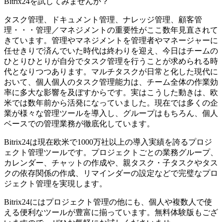
Bitrix24を試してみませんか？
タスク管理、ドキュメント管理、ナレッジ管理、顧客管
理・・・管理／マネジメントの重要性がここ数年見直されて
きています。管理やマネジメントを管理者やマネージャーに
任せきりで済んでいた時代は終わりを迎え、今日はチームの
ひとりひとりが自分でタスク管理を行うことが求められる時
代となりつつあります。マルチタスクが日常と化した現代に
おいて、個人個人のタスク管理能力は、チーム全体の作業効
率に多大な影響を及ぼすからです。実はこうした動きは、欧
米では数年前から活発になっていました。現在では多くの企
業が様々な管理ツールを導入し、グループはもちろん、個人
ベースでの管理業務が徹底化しています。
Bitrix24は現在欧米で1000万社以上の導入実績を誇るプロジ
ェクト管理ツールです。プロジェクトごとの業務グループ、
カレンダー、チャットの作成や、親タスク・子タスクやタス
クの依存関係の作成、リマインダーの設定などで完璧なプロ
ジェクト管理を実現します。
Bitrix24にはプロジェクト管理の他にも、個人や複数人で使
える便利なツールが豊富に揃っています。無料体験版もござ