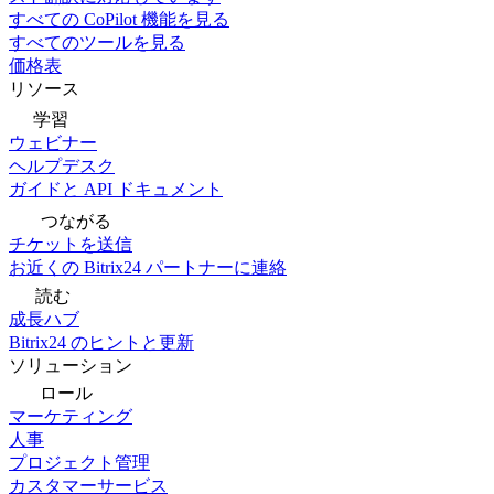
すべての CoPilot 機能を見る
すべてのツールを見る
価格表
リソース
学習
ウェビナー
ヘルプデスク
ガイドと API ドキュメント
つながる
チケットを送信
お近くの Bitrix24 パートナーに連絡
読む
成長ハブ
Bitrix24 のヒントと更新
ソリューション
ロール
マーケティング
人事
プロジェクト管理
カスタマーサービス