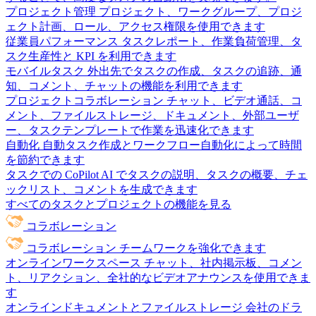
プロジェクト管理
プロジェクト、ワークグループ、プロジ
ェクト計画、ロール、アクセス権限を使用できます
従業員パフォーマンス
タスクレポート、作業負荷管理、タ
スク生産性と KPI を利用できます
モバイルタスク
外出先でタスクの作成、タスクの追跡、通
知、コメント、チャットの機能を利用できます
プロジェクトコラボレーション
チャット、ビデオ通話、コ
メント、ファイルストレージ、ドキュメント、外部ユーザ
ー、タスクテンプレートで作業を迅速化できます
自動化
自動タスク作成とワークフロー自動化によって時間
を節約できます
タスクでの CoPilot
AI でタスクの説明、タスクの概要、チェ
ックリスト、コメントを生成できます
すべてのタスクとプロジェクトの機能を見る
コラボレーション
コラボレーション
チームワークを強化できます
オンラインワークスペース
チャット、社内掲示板、コメン
ト、リアクション、全社的なビデオアナウンスを使用できま
す
オンラインドキュメントとファイルストレージ
会社のドラ