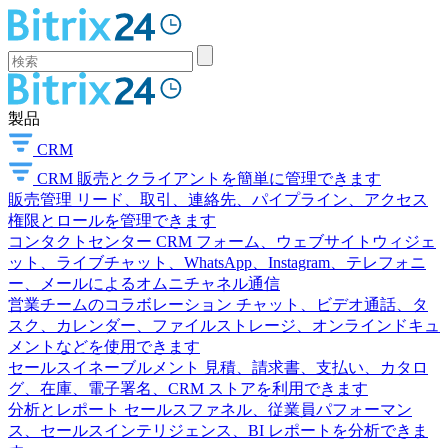
製品
CRM
CRM
販売とクライアントを簡単に管理できます
販売管理
リード、取引、連絡先、パイプライン、アクセス
権限とロールを管理できます
コンタクトセンター
CRM フォーム、ウェブサイトウィジェ
ット、ライブチャット、WhatsApp、Instagram、テレフォニ
ー、メールによるオムニチャネル通信
営業チームのコラボレーション
チャット、ビデオ通話、タ
スク、カレンダー、ファイルストレージ、オンラインドキュ
メントなどを使用できます
セールスイネーブルメント
見積、請求書、支払い、カタロ
グ、在庫、電子署名、CRM ストアを利用できます
分析とレポート
セールスファネル、従業員パフォーマン
ス、セールスインテリジェンス、BI レポートを分析できま