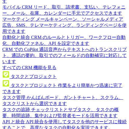
す
モバイル CRM
リード、取引、請求書、支払い、テレフォニ
ー、メール、在庫、カレンダーに手元でアクセスできます
マーケティング
メールキャンペーン、ソーシャルメディア
広告、SMS、テレマーケティング、ランディングページを使
用できます
自動化と統合
CRM のルールとトリガー、ワークフロー自動
化、自動化ファネル、API を設定できます
CRM での CoPilot
通話音声からテキストへのトランスクリプ
ト、通話の要約、取引でのフィールドの自動補完に対応して
います
すべての CRM 機能を見る
タスクとプロジェクト
タスクとプロジェクト
作業をより簡単かつ迅速に完了
できます
タスク管理
かんばんボード、ガントチャート、スクラム、
タスクリストから選択できます
タスクの追跡
チェックリストとサブタスク、タスクの概
要、時間追跡、集中および監督者モードを活用できます
API と統合
API 統合を使用してタスクを他のサービスに接続
することで、高度なタスクの自動化を実現できます。