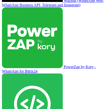
Wazzup (WhatsApp Web,
WhatsApp Business API, Telegram and Instagram)
PowerZap by Kory -
WhatsApp for Bitrix24