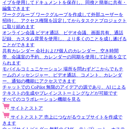
イブを使用してドキュメントを保存し、同僚と簡単に共有・
編集できます
ワークグループ
ワークグループを作成して外部ユーザーを
招待し、アクセス権限を設定してからタスクとプロジェクト
に取り組めます
オンライン会議
ビデオ通話、ビデオ会議、画面共有、通話
記録、カスタム背景を使用し、より多くのことを成し遂げる
ことができます
共有カレンダー
会社および個人のカレンダー、空き時間
帯、会議室の予約、カレンダーの同期を使用して計画を立て
られます
モバイルコミュニケーション
場所を問わずどこからでもチ
ームのメッセンジャー、ビデオ通話、コメント、カレンダ
ー、通知の機能にアクセスできます
チャットでの CoPilot
無限のアイデアの源であり、AI による
テキストの生成やブレインストーミングなどが可能です
すべてのコラボレーション機能を見る
サイトとストア
サイトとストア
売上につながるウェブサイトを作成で
きます