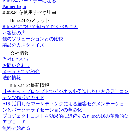
Bitrix24 パートナーになる
Partner login
Bitrix24 を使用すべき理由
Bitrix24 のメリット
Bitrix24について知っておくべきこと
お客様の声
他のソリューションとの比較
製品のカスタマイズ
会社情報
当社について
お問い合わせ
メディアでの紹介
法的情報
Bitrix24 の最新情報
【チャットプロンプトでビジネスを促進したい方必見】コン
テンツ作成のガイド
AIを活用したマーケティングによる顧客セグメンテーショ
ンとパーソナライゼーションの革命化
プロジェクトコストを効果的に追跡するための10の革新的な
アプローチ
無料で始める