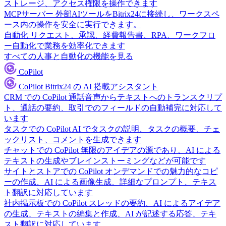
ストレージ、アクセス権限を操作できます
MCPサーバー
外部AIツールをBitrix24に接続し、ワークスペ
ース内の操作を安全に実行できます。
自動化
リクエスト、承認、経費報告書、RPA、ワークフロ
ー自動化で業務を効率化できます
すべての人事と自動化の機能を見る
CoPilot
CoPilot
Bitrix24 の AI 搭載アシスタント
CRM での CoPilot
通話音声からテキストへのトランスクリプ
ト、通話の要約、取引でのフィールドの自動補完に対応して
います
タスクでの CoPilot
AI でタスクの説明、タスクの概要、チェ
ックリスト、コメントを生成できます
チャットでの CoPilot
無限のアイデアの源であり、AI による
テキストの生成やブレインストーミングなどが可能です
サイトとストアでの CoPilot
オンデマンドでの魅力的なコピ
ーの作成、AI による画像生成、詳細なプロンプト、テキス
ト翻訳に対応しています
社内掲示板での CoPilot
スレッドの要約、AI によるアイデア
の生成、テキストの編集と作成、AI が記述する応答、テキ
スト翻訳に対応しています