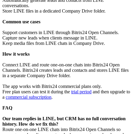
Automatically generate leads and contacts from LINE
conversations.
Store LINE files in a dedicated Company Drive folder.
Common use cases
Support customers in LINE through Bitrix24 Open Channels.
Capture new leads when clients message in LINE.
Keep media files from LINE chats in Company Drive.
How it works
Connect LINE and route one-on-one chats into Bitrix24 Open
Channels. Bitrix24 creates leads and contacts and stores LINE files
in a separate Company Drive folder.
The app works with Bitrix24 commercial plans only.
Free plan users can test it during the
trial period
and then upgrade to
a
commercial subscription
.
F
AQ
Our team replies in LINE, but CRM has no full conversation
history. How do we fix this?
Route one-on-one LINE chats into Bitrix24 Open Channels so