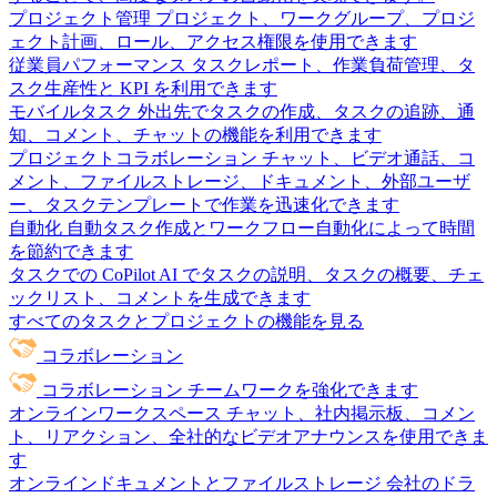
プロジェクト管理
プロジェクト、ワークグループ、プロジ
ェクト計画、ロール、アクセス権限を使用できます
従業員パフォーマンス
タスクレポート、作業負荷管理、タ
スク生産性と KPI を利用できます
モバイルタスク
外出先でタスクの作成、タスクの追跡、通
知、コメント、チャットの機能を利用できます
プロジェクトコラボレーション
チャット、ビデオ通話、コ
メント、ファイルストレージ、ドキュメント、外部ユーザ
ー、タスクテンプレートで作業を迅速化できます
自動化
自動タスク作成とワークフロー自動化によって時間
を節約できます
タスクでの CoPilot
AI でタスクの説明、タスクの概要、チェ
ックリスト、コメントを生成できます
すべてのタスクとプロジェクトの機能を見る
コラボレーション
コラボレーション
チームワークを強化できます
オンラインワークスペース
チャット、社内掲示板、コメン
ト、リアクション、全社的なビデオアナウンスを使用できま
す
オンラインドキュメントとファイルストレージ
会社のドラ