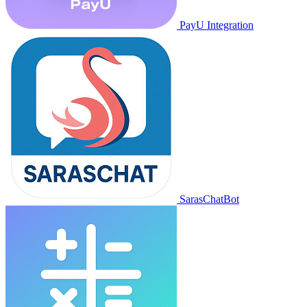
PayU Integration
SarasChatBot