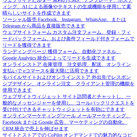
ウェブサイトビルダー
無料の CMS、テンプレート、ホステ
ィング、AI による画像やテキストの生成機能を使用して素
晴らしいサイトを作成できます
ソーシャル販売
Facebook、Instagram、WhatsApp、または
Telegram から商品を直接販売できます
ウェブサイトフォーム
カスタム注文フォーム、登録・フィ
ードバックフォーム、および条件フィールド付きフォームで
リードを獲得できます
ランディングページ
獲得フォーム、自動化ファネル、
Google Analytics 統合によってリードを生成できます
オンラインストア
在庫管理、注文処理、配送、オンライン
支払いで eコマースを最大限に活用できます
モバイルサイトおよびオンラインストア
外出先でレスポン
シブデザイン、オンライン注文、クライアント管理の機能を
使用できます
ウェブサイトウィジェット
サイト訪問者とチャットし、一
般的なメッセンジャーを使用し、コールバックリクエストを
受け付けできるチャットウィジェットを有効にできます
オンラインマーケティングツール
メールマーケティング、
Facebook または Google 広告、マーケティングの自動化、
CRM 統合で売上を伸ばせます
サイトとストアでの CoPilot
オンデマンドでの魅力的なコピ