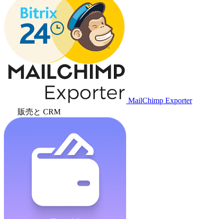
MailChimp Exporter
販売と CRM