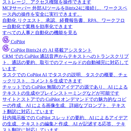
ストレージ、アクセス権限を操作できます
MCPサーバー
外部AIツールをBitrix24に接続し、ワークスペ
ース内の操作を安全に実行できます。
自動化
リクエスト、承認、経費報告書、RPA、ワークフロ
ー自動化で業務を効率化できます
すべての人事と自動化の機能を見る
CoPilot
CoPilot
Bitrix24 の AI 搭載アシスタント
CRM での CoPilot
通話音声からテキストへのトランスクリプ
ト、通話の要約、取引でのフィールドの自動補完に対応して
います
タスクでの CoPilot
AI でタスクの説明、タスクの概要、チェ
ックリスト、コメントを生成できます
チャットでの CoPilot
無限のアイデアの源であり、AI による
テキストの生成やブレインストーミングなどが可能です
サイトとストアでの CoPilot
オンデマンドでの魅力的なコピ
ーの作成、AI による画像生成、詳細なプロンプト、テキス
ト翻訳に対応しています
社内掲示板での CoPilot
スレッドの要約、AI によるアイデア
の生成、テキストの編集と作成、AI が記述する応答、テキ
スト翻訳に対応しています