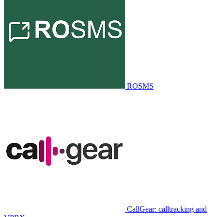
ROSMS
CallGear: calltracking and