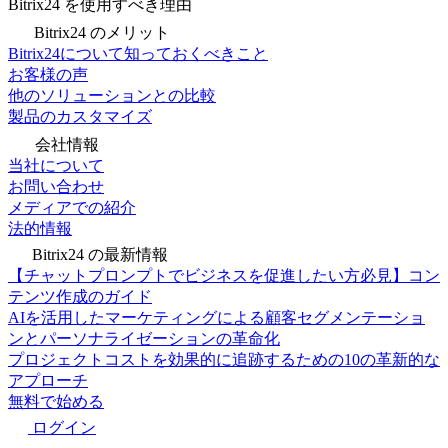
Bitrix24 を使用すべき理由
Bitrix24 のメリット
Bitrix24について知っておくべきこと
お客様の声
他のソリューションとの比較
製品のカスタマイズ
会社情報
当社について
お問い合わせ
メディアでの紹介
法的情報
Bitrix24 の最新情報
【チャットプロンプトでビジネスを促進したい方必見】コン
テンツ作成のガイド
AIを活用したマーケティングによる顧客セグメンテーショ
ンとパーソナライゼーションの革命化
プロジェクトコストを効果的に追跡するための10の革新的な
アプローチ
無料で始める
ログイン