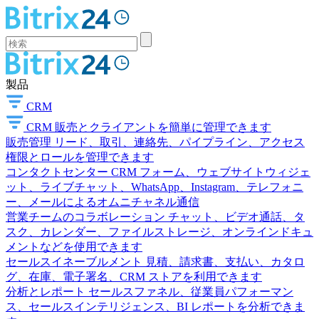
製品
CRM
CRM
販売とクライアントを簡単に管理できます
販売管理
リード、取引、連絡先、パイプライン、アクセス
権限とロールを管理できます
コンタクトセンター
CRM フォーム、ウェブサイトウィジェ
ット、ライブチャット、WhatsApp、Instagram、テレフォニ
ー、メールによるオムニチャネル通信
営業チームのコラボレーション
チャット、ビデオ通話、タ
スク、カレンダー、ファイルストレージ、オンラインドキュ
メントなどを使用できます
セールスイネーブルメント
見積、請求書、支払い、カタロ
グ、在庫、電子署名、CRM ストアを利用できます
分析とレポート
セールスファネル、従業員パフォーマン
ス、セールスインテリジェンス、BI レポートを分析できま