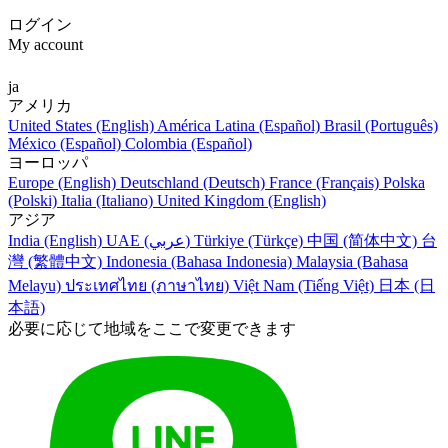
ログイン
My account
ja
アメリカ
United States (English)
América Latina (Español)
Brasil (Português)
México (Español)
Colombia (Español)
ヨーロッパ
Europe (English)
Deutschland (Deutsch)
France (Français)
Polska
(Polski)
Italia (Italiano)
United Kingdom (English)
アジア
India (English)
UAE (عربي)
Türkiye (Türkçe)
中国 (简体中文)
台
灣 (繁體中文)
Indonesia (Bahasa Indonesia)
Malaysia (Bahasa
Melayu)
ประเทศไทย (ภาษาไทย)
Việt Nam (Tiếng Việt)
日本 (日
本語)
必要に応じて地域をここで変更できます