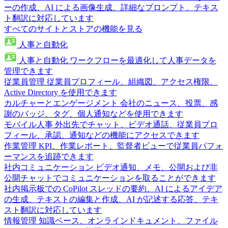
ーの作成、AI による画像生成、詳細なプロンプト、テキス
ト翻訳に対応しています
すべてのサイトとストアの機能を見る
人事と自動化
人事と自動化
ワークフローを最適化して人事データを
管理できます
従業員管理
従業員プロフィール、組織図、アクセス権限、
Active Directory を使用できます
カルチャーとエンゲージメント
会社のニュース、投票、感
謝のバッジ、タグ、個人通知などを使用できます
モバイル人事
外出先でチャット、ビデオ通話、従業員プロ
フィール、承認、通知などの機能にアクセスできます
作業管理
KPI、作業レポート、監督者ビューで従業員パフォ
ーマンスを追跡できます
社内コミュニケーション
ビデオ通知、メモ、公開および非
公開チャットでコミュニケーションを取ることができます
社内掲示板での CoPilot
スレッドの要約、AI によるアイデア
の生成、テキストの編集と作成、AI が記述する応答、テキ
スト翻訳に対応しています
情報管理
知識ベース、オンラインドキュメント、ファイル