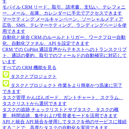
す
モバイル CRM
リード、取引、請求書、支払い、テレフォニ
ー、メール、在庫、カレンダーに手元でアクセスできます
マーケティング
メールキャンペーン、ソーシャルメディア
広告、SMS、テレマーケティング、ランディングページを使
用できます
自動化と統合
CRM のルールとトリガー、ワークフロー自動
化、自動化ファネル、API を設定できます
CRM での CoPilot
通話音声からテキストへのトランスクリプ
ト、通話の要約、取引でのフィールドの自動補完に対応して
います
すべての CRM 機能を見る
タスクとプロジェクト
タスクとプロジェクト
作業をより簡単かつ迅速に完了
できます
タスク管理
かんばんボード、ガントチャート、スクラム、
タスクリストから選択できます
タスクの追跡
チェックリストとサブタスク、タスクの概
要、時間追跡、集中および監督者モードを活用できます
API と統合
API 統合を使用してタスクを他のサービスに接続
することで、高度なタスクの自動化を実現できます。