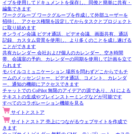
イブを使用してドキュメントを保存し、同僚と簡単に共有・
編集できます
ワークグループ
ワークグループを作成して外部ユーザーを
招待し、アクセス権限を設定してからタスクとプロジェクト
に取り組めます
オンライン会議
ビデオ通話、ビデオ会議、画面共有、通話
記録、カスタム背景を使用し、より多くのことを成し遂げる
ことができます
共有カレンダー
会社および個人のカレンダー、空き時間
帯、会議室の予約、カレンダーの同期を使用して計画を立て
られます
モバイルコミュニケーション
場所を問わずどこからでもチ
ームのメッセンジャー、ビデオ通話、コメント、カレンダ
ー、通知の機能にアクセスできます
チャットでの CoPilot
無限のアイデアの源であり、AI による
テキストの生成やブレインストーミングなどが可能です
すべてのコラボレーション機能を見る
サイトとストア
サイトとストア
売上につながるウェブサイトを作成で
きます