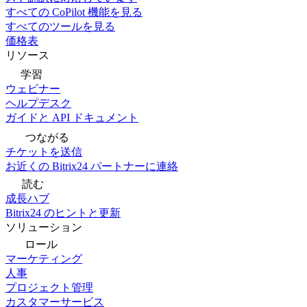
すべての CoPilot 機能を見る
すべてのツールを見る
価格表
リソース
学習
ウェビナー
ヘルプデスク
ガイドと API ドキュメント
つながる
チケットを送信
お近くの Bitrix24 パートナーに連絡
読む
成長ハブ
Bitrix24 のヒントと更新
ソリューション
ロール
マーケティング
人事
プロジェクト管理
カスタマーサービス