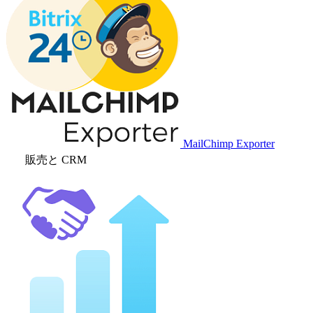
MailChimp Exporter
販売と CRM