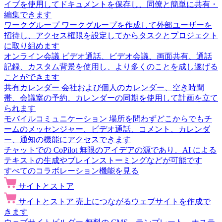
イブを使用してドキュメントを保存し、同僚と簡単に共有・
編集できます
ワークグループ
ワークグループを作成して外部ユーザーを
招待し、アクセス権限を設定してからタスクとプロジェクト
に取り組めます
オンライン会議
ビデオ通話、ビデオ会議、画面共有、通話
記録、カスタム背景を使用し、より多くのことを成し遂げる
ことができます
共有カレンダー
会社および個人のカレンダー、空き時間
帯、会議室の予約、カレンダーの同期を使用して計画を立て
られます
モバイルコミュニケーション
場所を問わずどこからでもチ
ームのメッセンジャー、ビデオ通話、コメント、カレンダ
ー、通知の機能にアクセスできます
チャットでの CoPilot
無限のアイデアの源であり、AI による
テキストの生成やブレインストーミングなどが可能です
すべてのコラボレーション機能を見る
サイトとストア
サイトとストア
売上につながるウェブサイトを作成で
きます