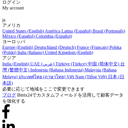
ログイン
My account
ja
アメリカ
United States (English)
América Latina (Español)
Brasil (Português)
México (Español)
Colombia (Español)
ヨーロッパ
Europe (English)
Deutschland (Deutsch)
France (Français)
Polska
(Polski)
Italia (Italiano)
United Kingdom (English)
アジア
India (English)
UAE (عربي)
Türkiye (Türkçe)
中国 (简体中文)
台
灣 (繁體中文)
Indonesia (Bahasa Indonesia)
Malaysia (Bahasa
Melayu)
ประเทศไทย (ภาษาไทย)
Việt Nam (Tiếng Việt)
日本 (日
本語)
必要に応じて地域をここで変更できます
ブログ
Bitrix24でカスタムフィールドを活用して顧客データ
を強化する