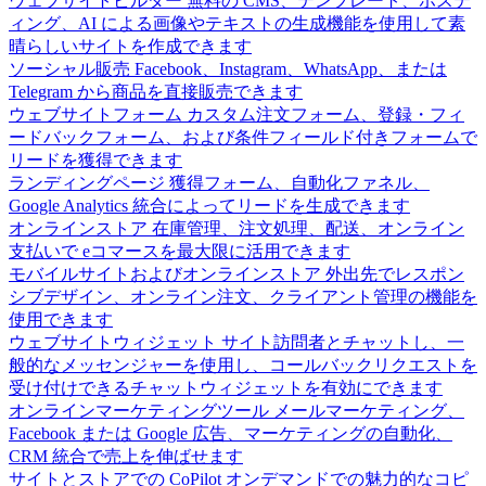
ウェブサイトビルダー
無料の CMS、テンプレート、ホステ
ィング、AI による画像やテキストの生成機能を使用して素
晴らしいサイトを作成できます
ソーシャル販売
Facebook、Instagram、WhatsApp、または
Telegram から商品を直接販売できます
ウェブサイトフォーム
カスタム注文フォーム、登録・フィ
ードバックフォーム、および条件フィールド付きフォームで
リードを獲得できます
ランディングページ
獲得フォーム、自動化ファネル、
Google Analytics 統合によってリードを生成できます
オンラインストア
在庫管理、注文処理、配送、オンライン
支払いで eコマースを最大限に活用できます
モバイルサイトおよびオンラインストア
外出先でレスポン
シブデザイン、オンライン注文、クライアント管理の機能を
使用できます
ウェブサイトウィジェット
サイト訪問者とチャットし、一
般的なメッセンジャーを使用し、コールバックリクエストを
受け付けできるチャットウィジェットを有効にできます
オンラインマーケティングツール
メールマーケティング、
Facebook または Google 広告、マーケティングの自動化、
CRM 統合で売上を伸ばせます
サイトとストアでの CoPilot
オンデマンドでの魅力的なコピ