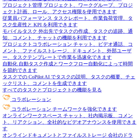
プロジェクト管理
プロジェクト、ワークグループ、プロジ
ェクト計画、ロール、アクセス権限を使用できます
従業員パフォーマンス
タスクレポート、作業負荷管理、タ
スク生産性と KPI を利用できます
モバイルタスク
外出先でタスクの作成、タスクの追跡、通
知、コメント、チャットの機能を利用できます
プロジェクトコラボレーション
チャット、ビデオ通話、コ
メント、ファイルストレージ、ドキュメント、外部ユーザ
ー、タスクテンプレートで作業を迅速化できます
自動化
自動タスク作成とワークフロー自動化によって時間
を節約できます
タスクでの CoPilot
AI でタスクの説明、タスクの概要、チェ
ックリスト、コメントを生成できます
すべてのタスクとプロジェクトの機能を見る
コラボレーション
コラボレーション
チームワークを強化できます
オンラインワークスペース
チャット、社内掲示板、コメン
ト、リアクション、全社的なビデオアナウンスを使用できま
す
オンラインドキュメントとファイルストレージ
会社のドラ