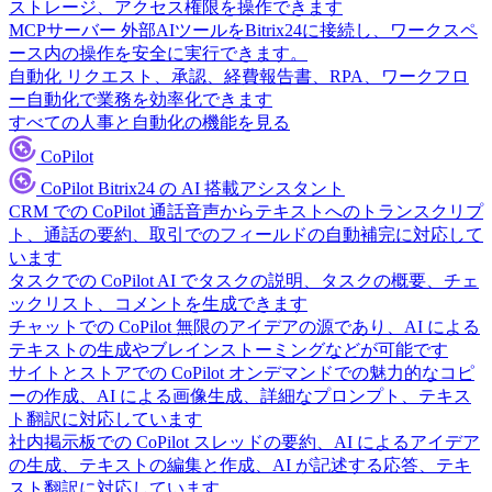
ストレージ、アクセス権限を操作できます
MCPサーバー
外部AIツールをBitrix24に接続し、ワークスペ
ース内の操作を安全に実行できます。
自動化
リクエスト、承認、経費報告書、RPA、ワークフロ
ー自動化で業務を効率化できます
すべての人事と自動化の機能を見る
CoPilot
CoPilot
Bitrix24 の AI 搭載アシスタント
CRM での CoPilot
通話音声からテキストへのトランスクリプ
ト、通話の要約、取引でのフィールドの自動補完に対応して
います
タスクでの CoPilot
AI でタスクの説明、タスクの概要、チェ
ックリスト、コメントを生成できます
チャットでの CoPilot
無限のアイデアの源であり、AI による
テキストの生成やブレインストーミングなどが可能です
サイトとストアでの CoPilot
オンデマンドでの魅力的なコピ
ーの作成、AI による画像生成、詳細なプロンプト、テキス
ト翻訳に対応しています
社内掲示板での CoPilot
スレッドの要約、AI によるアイデア
の生成、テキストの編集と作成、AI が記述する応答、テキ
スト翻訳に対応しています