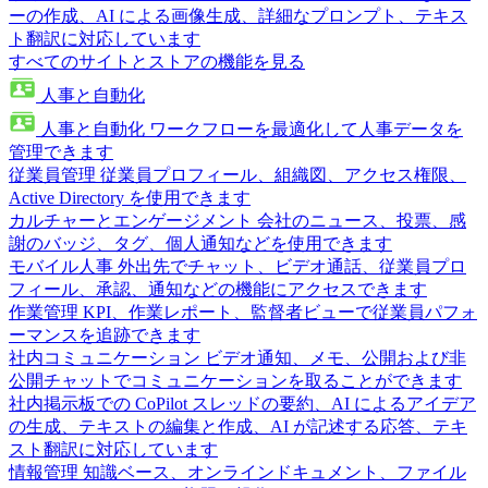
ーの作成、AI による画像生成、詳細なプロンプト、テキス
ト翻訳に対応しています
すべてのサイトとストアの機能を見る
人事と自動化
人事と自動化
ワークフローを最適化して人事データを
管理できます
従業員管理
従業員プロフィール、組織図、アクセス権限、
Active Directory を使用できます
カルチャーとエンゲージメント
会社のニュース、投票、感
謝のバッジ、タグ、個人通知などを使用できます
モバイル人事
外出先でチャット、ビデオ通話、従業員プロ
フィール、承認、通知などの機能にアクセスできます
作業管理
KPI、作業レポート、監督者ビューで従業員パフォ
ーマンスを追跡できます
社内コミュニケーション
ビデオ通知、メモ、公開および非
公開チャットでコミュニケーションを取ることができます
社内掲示板での CoPilot
スレッドの要約、AI によるアイデア
の生成、テキストの編集と作成、AI が記述する応答、テキ
スト翻訳に対応しています
情報管理
知識ベース、オンラインドキュメント、ファイル