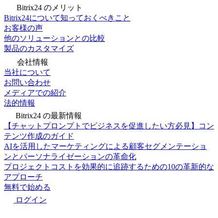
Bitrix24 のメリット
Bitrix24について知っておくべきこと
お客様の声
他のソリューションとの比較
製品のカスタマイズ
会社情報
当社について
お問い合わせ
メディアでの紹介
法的情報
Bitrix24 の最新情報
【チャットプロンプトでビジネスを促進したい方必見】コン
テンツ作成のガイド
AIを活用したマーケティングによる顧客セグメンテーショ
ンとパーソナライゼーションの革命化
プロジェクトコストを効果的に追跡するための10の革新的な
アプローチ
無料で始める
ログイン