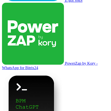
E-goi SMS
PowerZap by Kory -
WhatsApp for Bitrix24