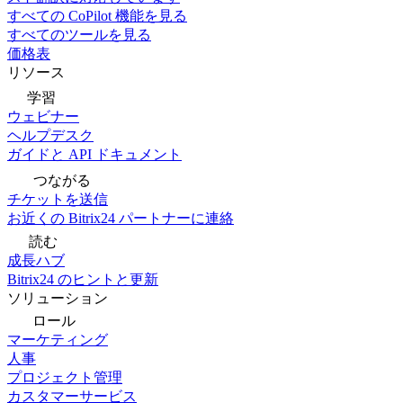
すべての CoPilot 機能を見る
すべてのツールを見る
価格表
リソース
学習
ウェビナー
ヘルプデスク
ガイドと API ドキュメント
つながる
チケットを送信
お近くの Bitrix24 パートナーに連絡
読む
成長ハブ
Bitrix24 のヒントと更新
ソリューション
ロール
マーケティング
人事
プロジェクト管理
カスタマーサービス