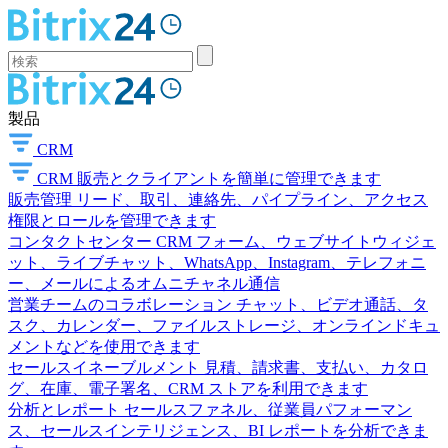
製品
CRM
CRM
販売とクライアントを簡単に管理できます
販売管理
リード、取引、連絡先、パイプライン、アクセス
権限とロールを管理できます
コンタクトセンター
CRM フォーム、ウェブサイトウィジェ
ット、ライブチャット、WhatsApp、Instagram、テレフォニ
ー、メールによるオムニチャネル通信
営業チームのコラボレーション
チャット、ビデオ通話、タ
スク、カレンダー、ファイルストレージ、オンラインドキュ
メントなどを使用できます
セールスイネーブルメント
見積、請求書、支払い、カタロ
グ、在庫、電子署名、CRM ストアを利用できます
分析とレポート
セールスファネル、従業員パフォーマン
ス、セールスインテリジェンス、BI レポートを分析できま