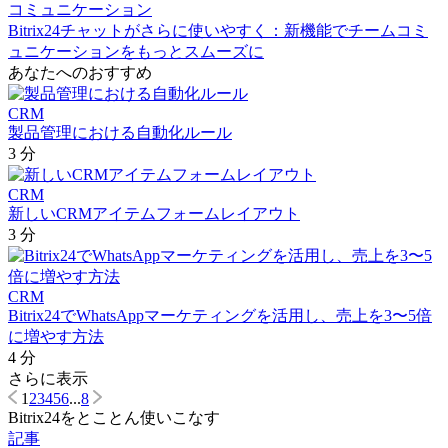
コミュニケーション
Bitrix24チャットがさらに使いやすく：新機能でチームコミ
ュニケーションをもっとスムーズに
あなたへのおすすめ
CRM
製品管理における自動化ルール
3 分
CRM
新しいCRMアイテムフォームレイアウト
3 分
CRM
Bitrix24でWhatsAppマーケティングを活用し、売上を3〜5倍
に増やす方法
4 分
さらに表示
1
2
3
4
5
6
...
8
Bitrix24をとことん使いこなす
記事