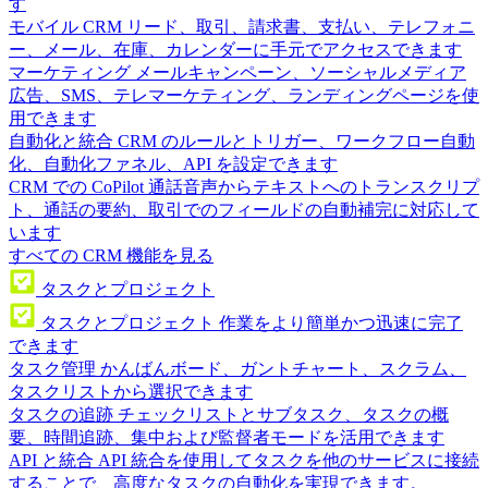
す
モバイル CRM
リード、取引、請求書、支払い、テレフォニ
ー、メール、在庫、カレンダーに手元でアクセスできます
マーケティング
メールキャンペーン、ソーシャルメディア
広告、SMS、テレマーケティング、ランディングページを使
用できます
自動化と統合
CRM のルールとトリガー、ワークフロー自動
化、自動化ファネル、API を設定できます
CRM での CoPilot
通話音声からテキストへのトランスクリプ
ト、通話の要約、取引でのフィールドの自動補完に対応して
います
すべての CRM 機能を見る
タスクとプロジェクト
タスクとプロジェクト
作業をより簡単かつ迅速に完了
できます
タスク管理
かんばんボード、ガントチャート、スクラム、
タスクリストから選択できます
タスクの追跡
チェックリストとサブタスク、タスクの概
要、時間追跡、集中および監督者モードを活用できます
API と統合
API 統合を使用してタスクを他のサービスに接続
することで、高度なタスクの自動化を実現できます。