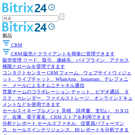
製品
CRM
CRM
販売とクライアントを簡単に管理できます
販売管理
リード、取引、連絡先、パイプライン、アクセス
権限とロールを管理できます
コンタクトセンター
CRM フォーム、ウェブサイトウィジェ
ット、ライブチャット、WhatsApp、Instagram、テレフォニ
ー、メールによるオムニチャネル通信
営業チームのコラボレーション
チャット、ビデオ通話、タ
スク、カレンダー、ファイルストレージ、オンラインドキュ
メントなどを使用できます
セールスイネーブルメント
見積、請求書、支払い、カタロ
グ、在庫、電子署名、CRM ストアを利用できます
分析とレポート
セールスファネル、従業員パフォーマン
ス、セールスインテリジェンス、BI レポートを分析できま