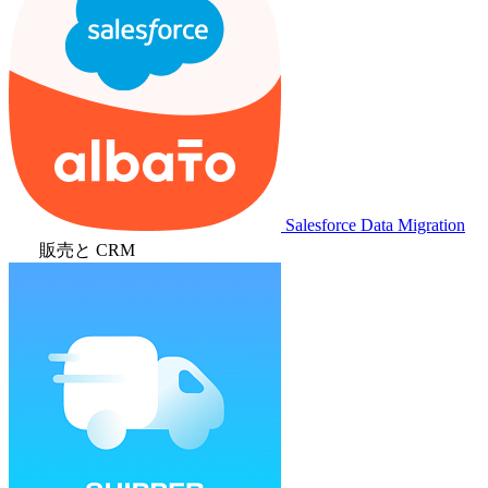
Salesforce Data Migration
販売と CRM