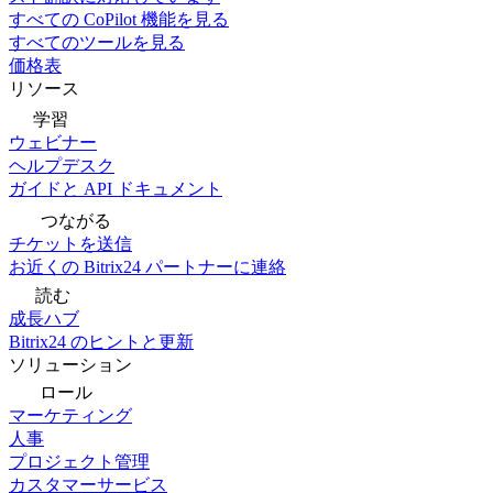
すべての CoPilot 機能を見る
すべてのツールを見る
価格表
リソース
学習
ウェビナー
ヘルプデスク
ガイドと API ドキュメント
つながる
チケットを送信
お近くの Bitrix24 パートナーに連絡
読む
成長ハブ
Bitrix24 のヒントと更新
ソリューション
ロール
マーケティング
人事
プロジェクト管理
カスタマーサービス