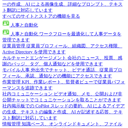
ーの作成、AI による画像生成、詳細なプロンプト、テキス
ト翻訳に対応しています
すべてのサイトとストアの機能を見る
人事と自動化
人事と自動化
ワークフローを最適化して人事データを
管理できます
従業員管理
従業員プロフィール、組織図、アクセス権限、
Active Directory を使用できます
カルチャーとエンゲージメント
会社のニュース、投票、感
謝のバッジ、タグ、個人通知などを使用できます
モバイル人事
外出先でチャット、ビデオ通話、従業員プロ
フィール、承認、通知などの機能にアクセスできます
作業管理
KPI、作業レポート、監督者ビューで従業員パフォ
ーマンスを追跡できます
社内コミュニケーション
ビデオ通知、メモ、公開および非
公開チャットでコミュニケーションを取ることができます
社内掲示板での CoPilot
スレッドの要約、AI によるアイデア
の生成、テキストの編集と作成、AI が記述する応答、テキ
スト翻訳に対応しています
情報管理
知識ベース、オンラインドキュメント、ファイル