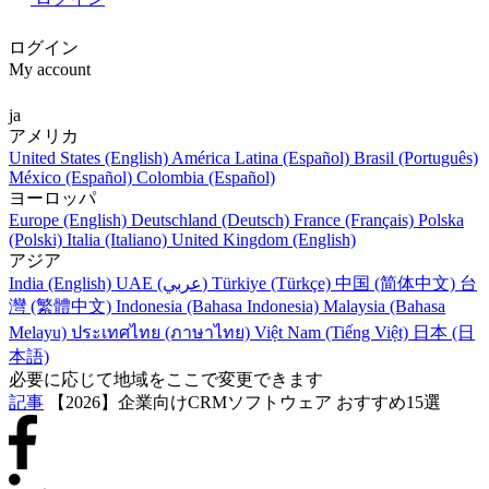
ログイン
My account
ja
アメリカ
United States (English)
América Latina (Español)
Brasil (Português)
México (Español)
Colombia (Español)
ヨーロッパ
Europe (English)
Deutschland (Deutsch)
France (Français)
Polska
(Polski)
Italia (Italiano)
United Kingdom (English)
アジア
India (English)
UAE (عربي)
Türkiye (Türkçe)
中国 (简体中文)
台
灣 (繁體中文)
Indonesia (Bahasa Indonesia)
Malaysia (Bahasa
Melayu)
ประเทศไทย (ภาษาไทย)
Việt Nam (Tiếng Việt)
日本 (日
本語)
必要に応じて地域をここで変更できます
記事
【2026】企業向けCRMソフトウェア おすすめ15選