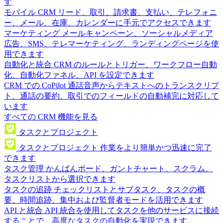
す
モバイル CRM
リード、取引、請求書、支払い、テレフォニ
ー、メール、在庫、カレンダーに手元でアクセスできます
マーケティング
メールキャンペーン、ソーシャルメディア
広告、SMS、テレマーケティング、ランディングページを使
用できます
自動化と統合
CRM のルールとトリガー、ワークフロー自動
化、自動化ファネル、API を設定できます
CRM での CoPilot
通話音声からテキストへのトランスクリプ
ト、通話の要約、取引でのフィールドの自動補完に対応して
います
すべての CRM 機能を見る
タスクとプロジェクト
タスクとプロジェクト
作業をより簡単かつ迅速に完了
できます
タスク管理
かんばんボード、ガントチャート、スクラム、
タスクリストから選択できます
タスクの追跡
チェックリストとサブタスク、タスクの概
要、時間追跡、集中および監督者モードを活用できます
API と統合
API 統合を使用してタスクを他のサービスに接続
することで、高度なタスクの自動化を実現できます。