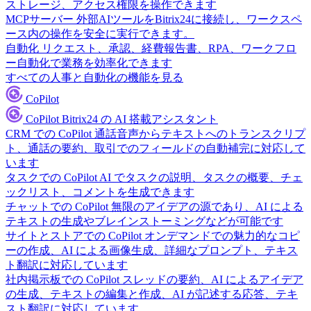
ストレージ、アクセス権限を操作できます
MCPサーバー
外部AIツールをBitrix24に接続し、ワークスペ
ース内の操作を安全に実行できます。
自動化
リクエスト、承認、経費報告書、RPA、ワークフロ
ー自動化で業務を効率化できます
すべての人事と自動化の機能を見る
CoPilot
CoPilot
Bitrix24 の AI 搭載アシスタント
CRM での CoPilot
通話音声からテキストへのトランスクリプ
ト、通話の要約、取引でのフィールドの自動補完に対応して
います
タスクでの CoPilot
AI でタスクの説明、タスクの概要、チェ
ックリスト、コメントを生成できます
チャットでの CoPilot
無限のアイデアの源であり、AI による
テキストの生成やブレインストーミングなどが可能です
サイトとストアでの CoPilot
オンデマンドでの魅力的なコピ
ーの作成、AI による画像生成、詳細なプロンプト、テキス
ト翻訳に対応しています
社内掲示板での CoPilot
スレッドの要約、AI によるアイデア
の生成、テキストの編集と作成、AI が記述する応答、テキ
スト翻訳に対応しています