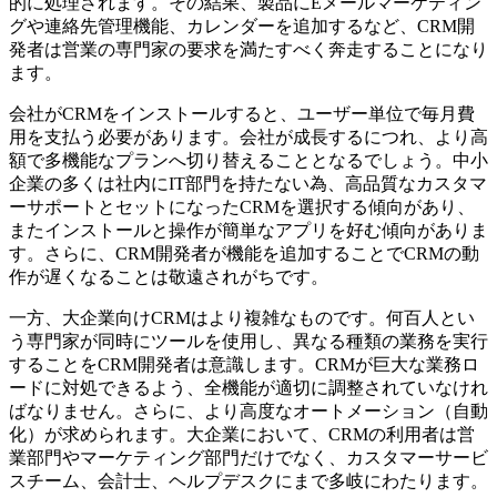
的に処理されます。その結果、製品にEメールマーケティン
グや連絡先管理機能、カレンダーを追加するなど、CRM開
発者は営業の専門家の要求を満たすべく奔走することになり
ます。
会社がCRMをインストールすると、ユーザー単位で毎月費
用を支払う必要があります。会社が成長するにつれ、より高
額で多機能なプランへ切り替えることとなるでしょう。中小
企業の多くは社内にIT部門を持たない為、高品質なカスタマ
ーサポートとセットになったCRMを選択する傾向があり、
またインストールと操作が簡単なアプリを好む傾向がありま
す。さらに、CRM開発者が機能を追加することでCRMの動
作が遅くなることは敬遠されがちです。
一方、大企業向けCRMはより複雑なものです。何百人とい
う専門家が同時にツールを使用し、異なる種類の業務を実行
することをCRM開発者は意識します。CRMが巨大な業務ロ
ードに対処できるよう、全機能が適切に調整されていなけれ
ばなりません。さらに、より高度なオートメーション（自動
化）が求められます。大企業において、CRMの利用者は営
業部門やマーケティング部門だけでなく、カスタマーサービ
スチーム、会計士、ヘルプデスクにまで多岐にわたります。