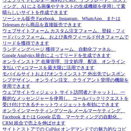
ウェブサイトビルダー
無料の CMS、テンプレート、ホステ
ィング、AI による画像やテキストの生成機能を使用して素
晴らしいサイトを作成できます
ソーシャル販売
Facebook、Instagram、WhatsApp、または
Telegram から商品を直接販売できます
ウェブサイトフォーム
カスタム注文フォーム、登録・フィ
ードバックフォーム、および条件フィールド付きフォームで
リードを獲得できます
ランディングページ
獲得フォーム、自動化ファネル、
Google Analytics 統合によってリードを生成できます
オンラインストア
在庫管理、注文処理、配送、オンライン
支払いで eコマースを最大限に活用できます
モバイルサイトおよびオンラインストア
外出先でレスポン
シブデザイン、オンライン注文、クライアント管理の機能を
使用できます
ウェブサイトウィジェット
サイト訪問者とチャットし、一
般的なメッセンジャーを使用し、コールバックリクエストを
受け付けできるチャットウィジェットを有効にできます
オンラインマーケティングツール
メールマーケティング、
Facebook または Google 広告、マーケティングの自動化、
CRM 統合で売上を伸ばせます
サイトとストアでの CoPilot
オンデマンドでの魅力的なコピ