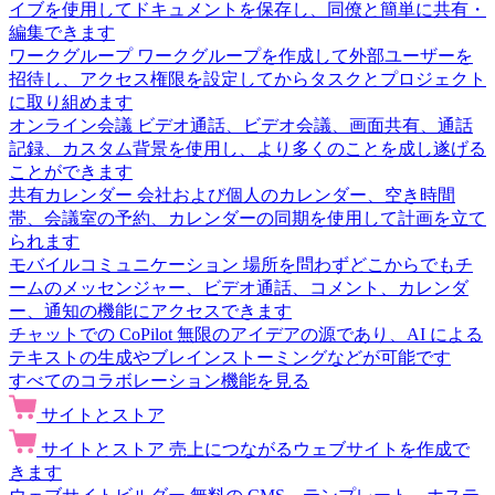
イブを使用してドキュメントを保存し、同僚と簡単に共有・
編集できます
ワークグループ
ワークグループを作成して外部ユーザーを
招待し、アクセス権限を設定してからタスクとプロジェクト
に取り組めます
オンライン会議
ビデオ通話、ビデオ会議、画面共有、通話
記録、カスタム背景を使用し、より多くのことを成し遂げる
ことができます
共有カレンダー
会社および個人のカレンダー、空き時間
帯、会議室の予約、カレンダーの同期を使用して計画を立て
られます
モバイルコミュニケーション
場所を問わずどこからでもチ
ームのメッセンジャー、ビデオ通話、コメント、カレンダ
ー、通知の機能にアクセスできます
チャットでの CoPilot
無限のアイデアの源であり、AI による
テキストの生成やブレインストーミングなどが可能です
すべてのコラボレーション機能を見る
サイトとストア
サイトとストア
売上につながるウェブサイトを作成で
きます