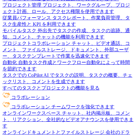
プロジェクト管理
プロジェクト、ワークグループ、プロジ
ェクト計画、ロール、アクセス権限を使用できます
従業員パフォーマンス
タスクレポート、作業負荷管理、タ
スク生産性と KPI を利用できます
モバイルタスク
外出先でタスクの作成、タスクの追跡、通
知、コメント、チャットの機能を利用できます
プロジェクトコラボレーション
チャット、ビデオ通話、コ
メント、ファイルストレージ、ドキュメント、外部ユーザ
ー、タスクテンプレートで作業を迅速化できます
自動化
自動タスク作成とワークフロー自動化によって時間
を節約できます
タスクでの CoPilot
AI でタスクの説明、タスクの概要、チェ
ックリスト、コメントを生成できます
すべてのタスクとプロジェクトの機能を見る
コラボレーション
コラボレーション
チームワークを強化できます
オンラインワークスペース
チャット、社内掲示板、コメン
ト、リアクション、全社的なビデオアナウンスを使用できま
す
オンラインドキュメントとファイルストレージ
会社のドラ