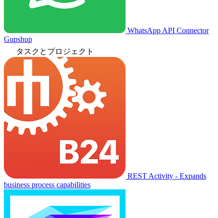
WhatsApp API Connector
Gupshup
タスクとプロジェクト
REST Activity - Expands
business process capabilities