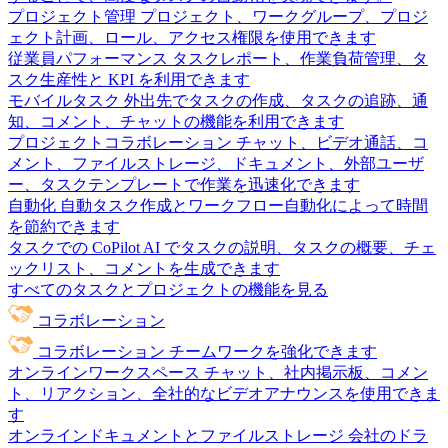
プロジェクト管理
プロジェクト、ワークグループ、プロジ
ェクト計画、ロール、アクセス権限を使用できます
従業員パフォーマンス
タスクレポート、作業負荷管理、タ
スク生産性と KPI を利用できます
モバイルタスク
外出先でタスクの作成、タスクの追跡、通
知、コメント、チャットの機能を利用できます
プロジェクトコラボレーション
チャット、ビデオ通話、コ
メント、ファイルストレージ、ドキュメント、外部ユーザ
ー、タスクテンプレートで作業を迅速化できます
自動化
自動タスク作成とワークフロー自動化によって時間
を節約できます
タスクでの CoPilot
AI でタスクの説明、タスクの概要、チェ
ックリスト、コメントを生成できます
すべてのタスクとプロジェクトの機能を見る
コラボレーション
コラボレーション
チームワークを強化できます
オンラインワークスペース
チャット、社内掲示板、コメン
ト、リアクション、全社的なビデオアナウンスを使用できま
す
オンラインドキュメントとファイルストレージ
会社のドラ