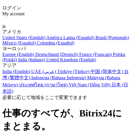
ログイン
My account
ja
アメリカ
United States (English)
América Latina (Español)
Brasil (Português)
México (Español)
Colombia (Español)
ヨーロッパ
Europe (English)
Deutschland (Deutsch)
France (Français)
Polska
(Polski)
Italia (Italiano)
United Kingdom (English)
アジア
India (English)
UAE (عربي)
Türkiye (Türkçe)
中国 (简体中文)
台
灣 (繁體中文)
Indonesia (Bahasa Indonesia)
Malaysia (Bahasa
Melayu)
ประเทศไทย (ภาษาไทย)
Việt Nam (Tiếng Việt)
日本 (日
本語)
必要に応じて地域をここで変更できます
仕事のすべてが、Bitrix24に
まとまる。