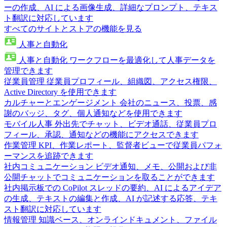
ーの作成、AI による画像生成、詳細なプロンプト、テキス
ト翻訳に対応しています
すべてのサイトとストアの機能を見る
人事と自動化
人事と自動化
ワークフローを最適化して人事データを
管理できます
従業員管理
従業員プロフィール、組織図、アクセス権限、
Active Directory を使用できます
カルチャーとエンゲージメント
会社のニュース、投票、感
謝のバッジ、タグ、個人通知などを使用できます
モバイル人事
外出先でチャット、ビデオ通話、従業員プロ
フィール、承認、通知などの機能にアクセスできます
作業管理
KPI、作業レポート、監督者ビューで従業員パフォ
ーマンスを追跡できます
社内コミュニケーション
ビデオ通知、メモ、公開および非
公開チャットでコミュニケーションを取ることができます
社内掲示板での CoPilot
スレッドの要約、AI によるアイデア
の生成、テキストの編集と作成、AI が記述する応答、テキ
スト翻訳に対応しています
情報管理
知識ベース、オンラインドキュメント、ファイル