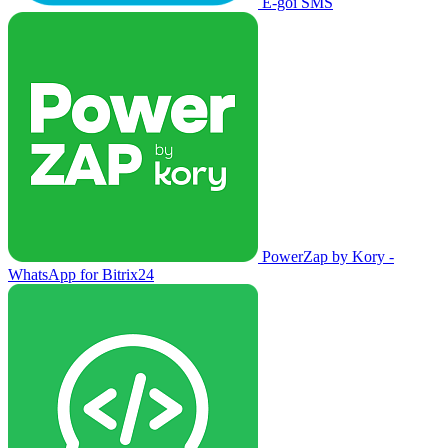
E-goi SMS
PowerZap by Kory -
WhatsApp for Bitrix24