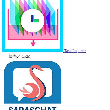
Task Importer
販売と CRM