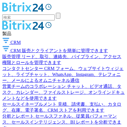
製品
CRM
CRM
販売とクライアントを簡単に管理できます
販売管理
リード、取引、連絡先、パイプライン、アクセス
権限とロールを管理できます
コンタクトセンター
CRM フォーム、ウェブサイトウィジェ
ット、ライブチャット、WhatsApp、Instagram、テレフォニ
ー、メールによるオムニチャネル通信
営業チームのコラボレーション
チャット、ビデオ通話、タ
スク、カレンダー、ファイルストレージ、オンラインドキュ
メントなどを使用できます
セールスイネーブルメント
見積、請求書、支払い、カタロ
グ、在庫、電子署名、CRM ストアを利用できます
分析とレポート
セールスファネル、従業員パフォーマン
ス、セールスインテリジェンス、BI レポートを分析できま