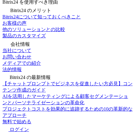
Bitrix24 を使用すべき理由
Bitrix24 のメリット
Bitrix24について知っておくべきこと
お客様の声
他のソリューションとの比較
製品のカスタマイズ
会社情報
当社について
お問い合わせ
メディアでの紹介
法的情報
Bitrix24 の最新情報
【チャットプロンプトでビジネスを促進したい方必見】コン
テンツ作成のガイド
AIを活用したマーケティングによる顧客セグメンテーショ
ンとパーソナライゼーションの革命化
プロジェクトコストを効果的に追跡するための10の革新的な
アプローチ
無料で始める
ログイン