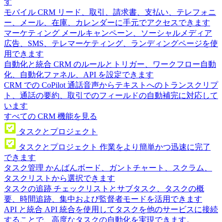
す
モバイル CRM
リード、取引、請求書、支払い、テレフォニ
ー、メール、在庫、カレンダーに手元でアクセスできます
マーケティング
メールキャンペーン、ソーシャルメディア
広告、SMS、テレマーケティング、ランディングページを使
用できます
自動化と統合
CRM のルールとトリガー、ワークフロー自動
化、自動化ファネル、API を設定できます
CRM での CoPilot
通話音声からテキストへのトランスクリプ
ト、通話の要約、取引でのフィールドの自動補完に対応して
います
すべての CRM 機能を見る
タスクとプロジェクト
タスクとプロジェクト
作業をより簡単かつ迅速に完了
できます
タスク管理
かんばんボード、ガントチャート、スクラム、
タスクリストから選択できます
タスクの追跡
チェックリストとサブタスク、タスクの概
要、時間追跡、集中および監督者モードを活用できます
API と統合
API 統合を使用してタスクを他のサービスに接続
することで、高度なタスクの自動化を実現できます。