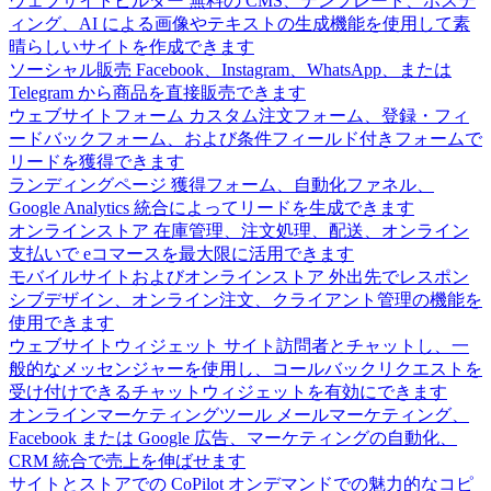
ウェブサイトビルダー
無料の CMS、テンプレート、ホステ
ィング、AI による画像やテキストの生成機能を使用して素
晴らしいサイトを作成できます
ソーシャル販売
Facebook、Instagram、WhatsApp、または
Telegram から商品を直接販売できます
ウェブサイトフォーム
カスタム注文フォーム、登録・フィ
ードバックフォーム、および条件フィールド付きフォームで
リードを獲得できます
ランディングページ
獲得フォーム、自動化ファネル、
Google Analytics 統合によってリードを生成できます
オンラインストア
在庫管理、注文処理、配送、オンライン
支払いで eコマースを最大限に活用できます
モバイルサイトおよびオンラインストア
外出先でレスポン
シブデザイン、オンライン注文、クライアント管理の機能を
使用できます
ウェブサイトウィジェット
サイト訪問者とチャットし、一
般的なメッセンジャーを使用し、コールバックリクエストを
受け付けできるチャットウィジェットを有効にできます
オンラインマーケティングツール
メールマーケティング、
Facebook または Google 広告、マーケティングの自動化、
CRM 統合で売上を伸ばせます
サイトとストアでの CoPilot
オンデマンドでの魅力的なコピ