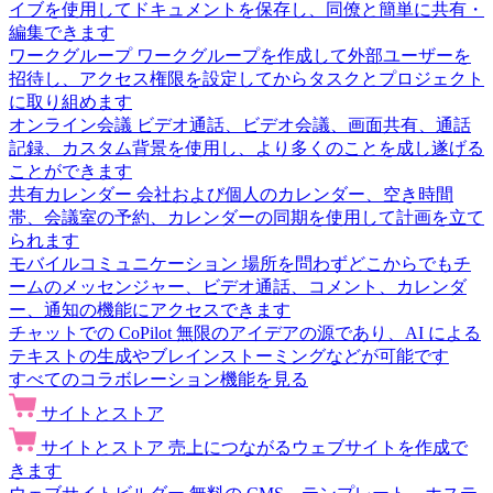
イブを使用してドキュメントを保存し、同僚と簡単に共有・
編集できます
ワークグループ
ワークグループを作成して外部ユーザーを
招待し、アクセス権限を設定してからタスクとプロジェクト
に取り組めます
オンライン会議
ビデオ通話、ビデオ会議、画面共有、通話
記録、カスタム背景を使用し、より多くのことを成し遂げる
ことができます
共有カレンダー
会社および個人のカレンダー、空き時間
帯、会議室の予約、カレンダーの同期を使用して計画を立て
られます
モバイルコミュニケーション
場所を問わずどこからでもチ
ームのメッセンジャー、ビデオ通話、コメント、カレンダ
ー、通知の機能にアクセスできます
チャットでの CoPilot
無限のアイデアの源であり、AI による
テキストの生成やブレインストーミングなどが可能です
すべてのコラボレーション機能を見る
サイトとストア
サイトとストア
売上につながるウェブサイトを作成で
きます