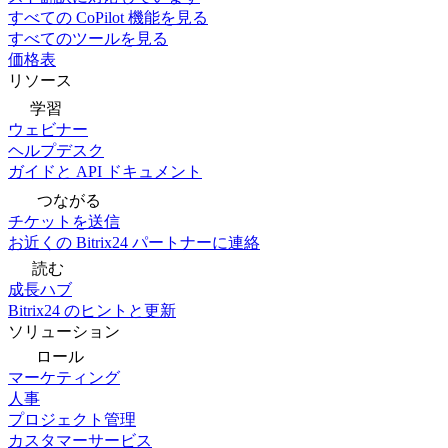
すべての CoPilot 機能を見る
すべてのツールを見る
価格表
リソース
学習
ウェビナー
ヘルプデスク
ガイドと API ドキュメント
つながる
チケットを送信
お近くの Bitrix24 パートナーに連絡
読む
成長ハブ
Bitrix24 のヒントと更新
ソリューション
ロール
マーケティング
人事
プロジェクト管理
カスタマーサービス