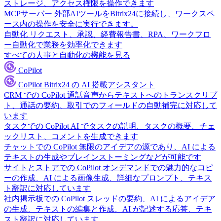
ストレージ、アクセス権限を操作できます
MCPサーバー
外部AIツールをBitrix24に接続し、ワークスペ
ース内の操作を安全に実行できます。
自動化
リクエスト、承認、経費報告書、RPA、ワークフロ
ー自動化で業務を効率化できます
すべての人事と自動化の機能を見る
CoPilot
CoPilot
Bitrix24 の AI 搭載アシスタント
CRM での CoPilot
通話音声からテキストへのトランスクリプ
ト、通話の要約、取引でのフィールドの自動補完に対応して
います
タスクでの CoPilot
AI でタスクの説明、タスクの概要、チェ
ックリスト、コメントを生成できます
チャットでの CoPilot
無限のアイデアの源であり、AI による
テキストの生成やブレインストーミングなどが可能です
サイトとストアでの CoPilot
オンデマンドでの魅力的なコピ
ーの作成、AI による画像生成、詳細なプロンプト、テキス
ト翻訳に対応しています
社内掲示板での CoPilot
スレッドの要約、AI によるアイデア
の生成、テキストの編集と作成、AI が記述する応答、テキ
スト翻訳に対応しています