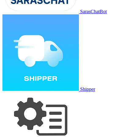
SarasChatBot
Shipper