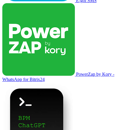
E-goi SMS
PowerZap by Kory -
WhatsApp for Bitrix24