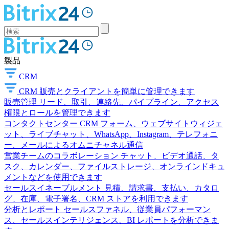
製品
CRM
CRM
販売とクライアントを簡単に管理できます
販売管理
リード、取引、連絡先、パイプライン、アクセス
権限とロールを管理できます
コンタクトセンター
CRM フォーム、ウェブサイトウィジェ
ット、ライブチャット、WhatsApp、Instagram、テレフォニ
ー、メールによるオムニチャネル通信
営業チームのコラボレーション
チャット、ビデオ通話、タ
スク、カレンダー、ファイルストレージ、オンラインドキュ
メントなどを使用できます
セールスイネーブルメント
見積、請求書、支払い、カタロ
グ、在庫、電子署名、CRM ストアを利用できます
分析とレポート
セールスファネル、従業員パフォーマン
ス、セールスインテリジェンス、BI レポートを分析できま