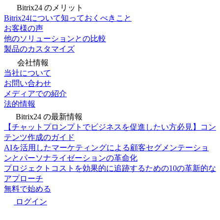
Bitrix24 のメリット
Bitrix24について知っておくべきこと
お客様の声
他のソリューションとの比較
製品のカスタマイズ
会社情報
当社について
お問い合わせ
メディアでの紹介
法的情報
Bitrix24 の最新情報
【チャットプロンプトでビジネスを促進したい方必見】コン
テンツ作成のガイド
AIを活用したマーケティングによる顧客セグメンテーショ
ンとパーソナライゼーションの革命化
プロジェクトコストを効果的に追跡するための10の革新的な
アプローチ
無料で始める
ログイン