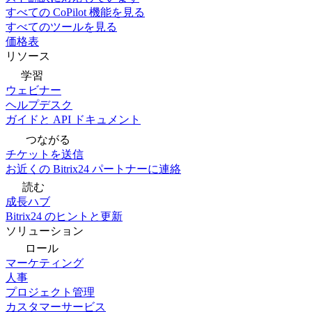
すべての CoPilot 機能を見る
すべてのツールを見る
価格表
リソース
学習
ウェビナー
ヘルプデスク
ガイドと API ドキュメント
つながる
チケットを送信
お近くの Bitrix24 パートナーに連絡
読む
成長ハブ
Bitrix24 のヒントと更新
ソリューション
ロール
マーケティング
人事
プロジェクト管理
カスタマーサービス