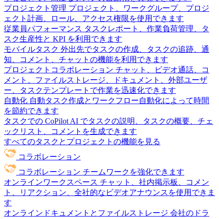
プロジェクト管理
プロジェクト、ワークグループ、プロジ
ェクト計画、ロール、アクセス権限を使用できます
従業員パフォーマンス
タスクレポート、作業負荷管理、タ
スク生産性と KPI を利用できます
モバイルタスク
外出先でタスクの作成、タスクの追跡、通
知、コメント、チャットの機能を利用できます
プロジェクトコラボレーション
チャット、ビデオ通話、コ
メント、ファイルストレージ、ドキュメント、外部ユーザ
ー、タスクテンプレートで作業を迅速化できます
自動化
自動タスク作成とワークフロー自動化によって時間
を節約できます
タスクでの CoPilot
AI でタスクの説明、タスクの概要、チェ
ックリスト、コメントを生成できます
すべてのタスクとプロジェクトの機能を見る
コラボレーション
コラボレーション
チームワークを強化できます
オンラインワークスペース
チャット、社内掲示板、コメン
ト、リアクション、全社的なビデオアナウンスを使用できま
す
オンラインドキュメントとファイルストレージ
会社のドラ