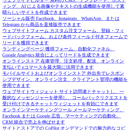
ウェブサイトビルダー
無料の CMS、テンプレート、ホステ
ィング、AI による画像やテキストの生成機能を使用して素
晴らしいサイトを作成できます
ソーシャル販売
Facebook、Instagram、WhatsApp、または
Telegram から商品を直接販売できます
ウェブサイトフォーム
カスタム注文フォーム、登録・フィ
ードバックフォーム、および条件フィールド付きフォームで
リードを獲得できます
ランディングページ
獲得フォーム、自動化ファネル、
Google Analytics 統合によってリードを生成できます
オンラインストア
在庫管理、注文処理、配送、オンライン
支払いで eコマースを最大限に活用できます
モバイルサイトおよびオンラインストア
外出先でレスポン
シブデザイン、オンライン注文、クライアント管理の機能を
使用できます
ウェブサイトウィジェット
サイト訪問者とチャットし、一
般的なメッセンジャーを使用し、コールバックリクエストを
受け付けできるチャットウィジェットを有効にできます
オンラインマーケティングツール
メールマーケティング、
Facebook または Google 広告、マーケティングの自動化、
CRM 統合で売上を伸ばせます
サイトとストアでの CoPilot
オンデマンドでの魅力的なコピ