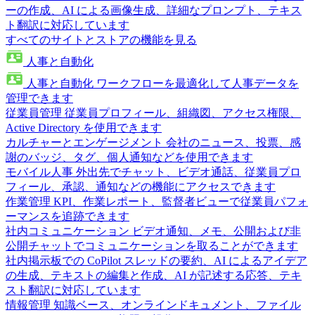
ーの作成、AI による画像生成、詳細なプロンプト、テキス
ト翻訳に対応しています
すべてのサイトとストアの機能を見る
人事と自動化
人事と自動化
ワークフローを最適化して人事データを
管理できます
従業員管理
従業員プロフィール、組織図、アクセス権限、
Active Directory を使用できます
カルチャーとエンゲージメント
会社のニュース、投票、感
謝のバッジ、タグ、個人通知などを使用できます
モバイル人事
外出先でチャット、ビデオ通話、従業員プロ
フィール、承認、通知などの機能にアクセスできます
作業管理
KPI、作業レポート、監督者ビューで従業員パフォ
ーマンスを追跡できます
社内コミュニケーション
ビデオ通知、メモ、公開および非
公開チャットでコミュニケーションを取ることができます
社内掲示板での CoPilot
スレッドの要約、AI によるアイデア
の生成、テキストの編集と作成、AI が記述する応答、テキ
スト翻訳に対応しています
情報管理
知識ベース、オンラインドキュメント、ファイル