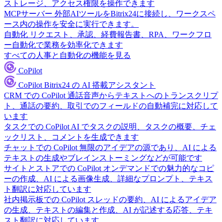
ストレージ、アクセス権限を操作できます
MCPサーバー
外部AIツールをBitrix24に接続し、ワークスペ
ース内の操作を安全に実行できます。
自動化
リクエスト、承認、経費報告書、RPA、ワークフロ
ー自動化で業務を効率化できます
すべての人事と自動化の機能を見る
CoPilot
CoPilot
Bitrix24 の AI 搭載アシスタント
CRM での CoPilot
通話音声からテキストへのトランスクリプ
ト、通話の要約、取引でのフィールドの自動補完に対応して
います
タスクでの CoPilot
AI でタスクの説明、タスクの概要、チェ
ックリスト、コメントを生成できます
チャットでの CoPilot
無限のアイデアの源であり、AI による
テキストの生成やブレインストーミングなどが可能です
サイトとストアでの CoPilot
オンデマンドでの魅力的なコピ
ーの作成、AI による画像生成、詳細なプロンプト、テキス
ト翻訳に対応しています
社内掲示板での CoPilot
スレッドの要約、AI によるアイデア
の生成、テキストの編集と作成、AI が記述する応答、テキ
スト翻訳に対応しています