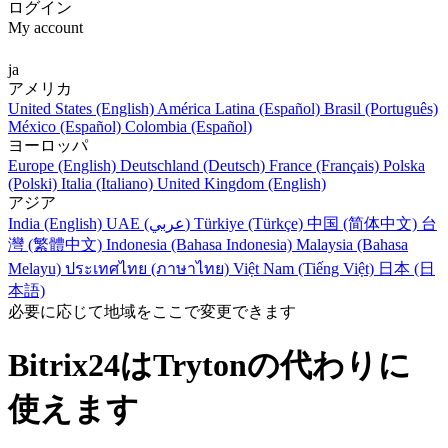
ログイン
My account
ja
アメリカ
United States (English)
América Latina (Español)
Brasil (Português)
México (Español)
Colombia (Español)
ヨーロッパ
Europe (English)
Deutschland (Deutsch)
France (Français)
Polska
(Polski)
Italia (Italiano)
United Kingdom (English)
アジア
India (English)
UAE (عربي)
Türkiye (Türkçe)
中国 (简体中文)
台
灣 (繁體中文)
Indonesia (Bahasa Indonesia)
Malaysia (Bahasa
Melayu)
ประเทศไทย (ภาษาไทย)
Việt Nam (Tiếng Việt)
日本 (日
本語)
必要に応じて地域をここで変更できます
Bitrix24はTrytonの代わりに
使えます