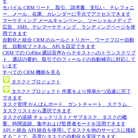
す
モバイル CRM
リード、取引、請求書、支払い、テレフォニ
ー、メール、在庫、カレンダーに手元でアクセスできます
マーケティング
メールキャンペーン、ソーシャルメディア
広告、SMS、テレマーケティング、ランディングページを使
用できます
自動化と統合
CRM のルールとトリガー、ワークフロー自動
化、自動化ファネル、API を設定できます
CRM での CoPilot
通話音声からテキストへのトランスクリプ
ト、通話の要約、取引でのフィールドの自動補完に対応して
います
すべての CRM 機能を見る
タスクとプロジェクト
タスクとプロジェクト
作業をより簡単かつ迅速に完了
できます
タスク管理
かんばんボード、ガントチャート、スクラム、
タスクリストから選択できます
タスクの追跡
チェックリストとサブタスク、タスクの概
要、時間追跡、集中および監督者モードを活用できます
API と統合
API 統合を使用してタスクを他のサービスに接続
することで、高度なタスクの自動化を実現できます。