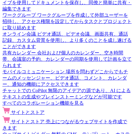
イブを使用してドキュメントを保存し、同僚と簡単に共有・
編集できます
ワークグループ
ワークグループを作成して外部ユーザーを
招待し、アクセス権限を設定してからタスクとプロジェクト
に取り組めます
オンライン会議
ビデオ通話、ビデオ会議、画面共有、通話
記録、カスタム背景を使用し、より多くのことを成し遂げる
ことができます
共有カレンダー
会社および個人のカレンダー、空き時間
帯、会議室の予約、カレンダーの同期を使用して計画を立て
られます
モバイルコミュニケーション
場所を問わずどこからでもチ
ームのメッセンジャー、ビデオ通話、コメント、カレンダ
ー、通知の機能にアクセスできます
チャットでの CoPilot
無限のアイデアの源であり、AI による
テキストの生成やブレインストーミングなどが可能です
すべてのコラボレーション機能を見る
サイトとストア
サイトとストア
売上につながるウェブサイトを作成で
きます