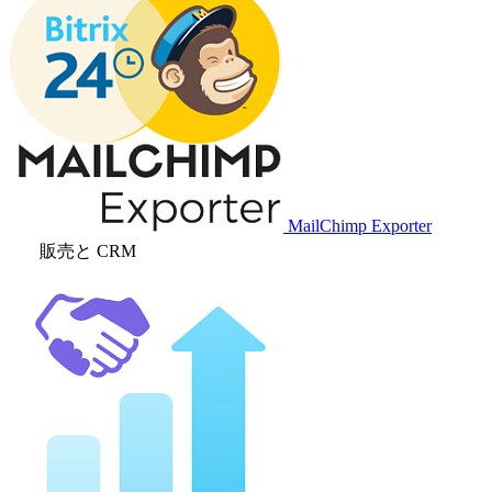
MailChimp Exporter
販売と CRM