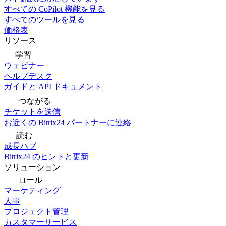
すべての CoPilot 機能を見る
すべてのツールを見る
価格表
リソース
学習
ウェビナー
ヘルプデスク
ガイドと API ドキュメント
つながる
チケットを送信
お近くの Bitrix24 パートナーに連絡
読む
成長ハブ
Bitrix24 のヒントと更新
ソリューション
ロール
マーケティング
人事
プロジェクト管理
カスタマーサービス