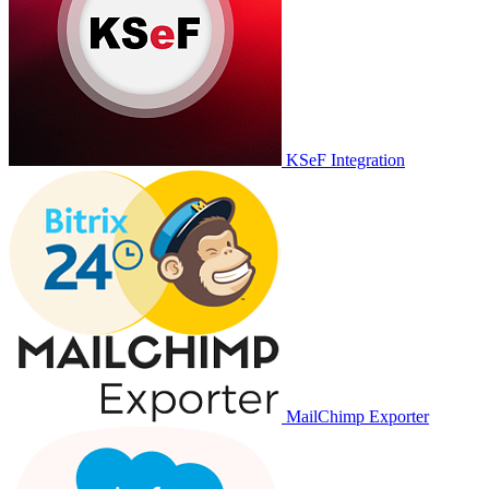
KSeF Integration
MailChimp Exporter