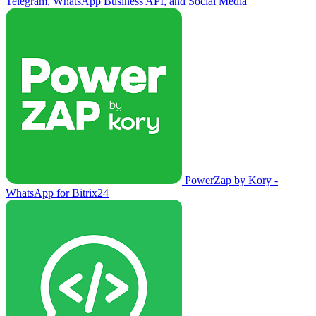
Telegram, WhatsApp Business API, and Social Media
PowerZap by Kory -
WhatsApp for Bitrix24