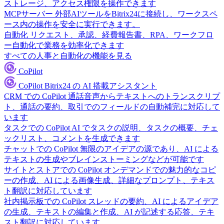
ストレージ、アクセス権限を操作できます
MCPサーバー
外部AIツールをBitrix24に接続し、ワークスペ
ース内の操作を安全に実行できます。
自動化
リクエスト、承認、経費報告書、RPA、ワークフロ
ー自動化で業務を効率化できます
すべての人事と自動化の機能を見る
CoPilot
CoPilot
Bitrix24 の AI 搭載アシスタント
CRM での CoPilot
通話音声からテキストへのトランスクリプ
ト、通話の要約、取引でのフィールドの自動補完に対応して
います
タスクでの CoPilot
AI でタスクの説明、タスクの概要、チェ
ックリスト、コメントを生成できます
チャットでの CoPilot
無限のアイデアの源であり、AI による
テキストの生成やブレインストーミングなどが可能です
サイトとストアでの CoPilot
オンデマンドでの魅力的なコピ
ーの作成、AI による画像生成、詳細なプロンプト、テキス
ト翻訳に対応しています
社内掲示板での CoPilot
スレッドの要約、AI によるアイデア
の生成、テキストの編集と作成、AI が記述する応答、テキ
スト翻訳に対応しています