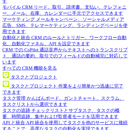
す
モバイル CRM
リード、取引、請求書、支払い、テレフォニ
ー、メール、在庫、カレンダーに手元でアクセスできます
マーケティング
メールキャンペーン、ソーシャルメディア
広告、SMS、テレマーケティング、ランディングページを使
用できます
自動化と統合
CRM のルールとトリガー、ワークフロー自動
化、自動化ファネル、API を設定できます
CRM での CoPilot
通話音声からテキストへのトランスクリプ
ト、通話の要約、取引でのフィールドの自動補完に対応して
います
すべての CRM 機能を見る
タスクとプロジェクト
タスクとプロジェクト
作業をより簡単かつ迅速に完了
できます
タスク管理
かんばんボード、ガントチャート、スクラム、
タスクリストから選択できます
タスクの追跡
チェックリストとサブタスク、タスクの概
要、時間追跡、集中および監督者モードを活用できます
API と統合
API 統合を使用してタスクを他のサービスに接続
することで、高度なタスクの自動化を実現できます。