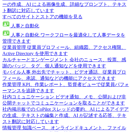
ーの作成、AI による画像生成、詳細なプロンプト、テキス
ト翻訳に対応しています
すべてのサイトとストアの機能を見る
人事と自動化
人事と自動化
ワークフローを最適化して人事データを
管理できます
従業員管理
従業員プロフィール、組織図、アクセス権限、
Active Directory を使用できます
カルチャーとエンゲージメント
会社のニュース、投票、感
謝のバッジ、タグ、個人通知などを使用できます
モバイル人事
外出先でチャット、ビデオ通話、従業員プロ
フィール、承認、通知などの機能にアクセスできます
作業管理
KPI、作業レポート、監督者ビューで従業員パフォ
ーマンスを追跡できます
社内コミュニケーション
ビデオ通知、メモ、公開および非
公開チャットでコミュニケーションを取ることができます
社内掲示板での CoPilot
スレッドの要約、AI によるアイデア
の生成、テキストの編集と作成、AI が記述する応答、テキ
スト翻訳に対応しています
情報管理
知識ベース、オンラインドキュメント、ファイル