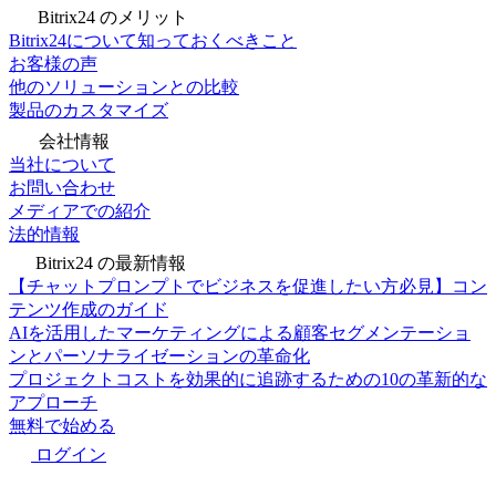
Bitrix24 のメリット
Bitrix24について知っておくべきこと
お客様の声
他のソリューションとの比較
製品のカスタマイズ
会社情報
当社について
お問い合わせ
メディアでの紹介
法的情報
Bitrix24 の最新情報
【チャットプロンプトでビジネスを促進したい方必見】コン
テンツ作成のガイド
AIを活用したマーケティングによる顧客セグメンテーショ
ンとパーソナライゼーションの革命化
プロジェクトコストを効果的に追跡するための10の革新的な
アプローチ
無料で始める
ログイン