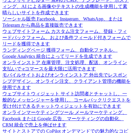
ウェブサイトビルダー
無料の CMS、テンプレート、ホステ
ィング、AI による画像やテキストの生成機能を使用して素
晴らしいサイトを作成できます
ソーシャル販売
Facebook、Instagram、WhatsApp、または
Telegram から商品を直接販売できます
ウェブサイトフォーム
カスタム注文フォーム、登録・フィ
ードバックフォーム、および条件フィールド付きフォームで
リードを獲得できます
ランディングページ
獲得フォーム、自動化ファネル、
Google Analytics 統合によってリードを生成できます
オンラインストア
在庫管理、注文処理、配送、オンライン
支払いで eコマースを最大限に活用できます
モバイルサイトおよびオンラインストア
外出先でレスポン
シブデザイン、オンライン注文、クライアント管理の機能を
使用できます
ウェブサイトウィジェット
サイト訪問者とチャットし、一
般的なメッセンジャーを使用し、コールバックリクエストを
受け付けできるチャットウィジェットを有効にできます
オンラインマーケティングツール
メールマーケティング、
Facebook または Google 広告、マーケティングの自動化、
CRM 統合で売上を伸ばせます
サイトとストアでの CoPilot
オンデマンドでの魅力的なコピ