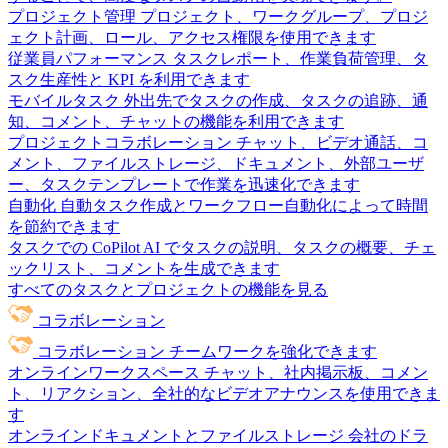
プロジェクト管理
プロジェクト、ワークグループ、プロジ
ェクト計画、ロール、アクセス権限を使用できます
従業員パフォーマンス
タスクレポート、作業負荷管理、タ
スク生産性と KPI を利用できます
モバイルタスク
外出先でタスクの作成、タスクの追跡、通
知、コメント、チャットの機能を利用できます
プロジェクトコラボレーション
チャット、ビデオ通話、コ
メント、ファイルストレージ、ドキュメント、外部ユーザ
ー、タスクテンプレートで作業を迅速化できます
自動化
自動タスク作成とワークフロー自動化によって時間
を節約できます
タスクでの CoPilot
AI でタスクの説明、タスクの概要、チェ
ックリスト、コメントを生成できます
すべてのタスクとプロジェクトの機能を見る
コラボレーション
コラボレーション
チームワークを強化できます
オンラインワークスペース
チャット、社内掲示板、コメン
ト、リアクション、全社的なビデオアナウンスを使用できま
す
オンラインドキュメントとファイルストレージ
会社のドラ