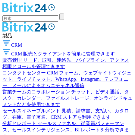
製品
CRM
CRM
販売とクライアントを簡単に管理できます
販売管理
リード、取引、連絡先、パイプライン、アクセス
権限とロールを管理できます
コンタクトセンター
CRM フォーム、ウェブサイトウィジェ
ット、ライブチャット、WhatsApp、Instagram、テレフォニ
ー、メールによるオムニチャネル通信
営業チームのコラボレーション
チャット、ビデオ通話、タ
スク、カレンダー、ファイルストレージ、オンラインドキュ
メントなどを使用できます
セールスイネーブルメント
見積、請求書、支払い、カタロ
グ、在庫、電子署名、CRM ストアを利用できます
分析とレポート
セールスファネル、従業員パフォーマン
ス、セールスインテリジェンス、BI レポートを分析できま