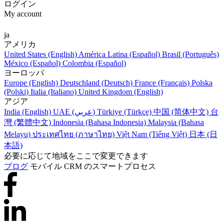
ログイン
My account
ja
アメリカ
United States (English)
América Latina (Español)
Brasil (Português)
México (Español)
Colombia (Español)
ヨーロッパ
Europe (English)
Deutschland (Deutsch)
France (Français)
Polska
(Polski)
Italia (Italiano)
United Kingdom (English)
アジア
India (English)
UAE (عربي)
Türkiye (Türkçe)
中国 (简体中文)
台
灣 (繁體中文)
Indonesia (Bahasa Indonesia)
Malaysia (Bahasa
Melayu)
ประเทศไทย (ภาษาไทย)
Việt Nam (Tiếng Việt)
日本 (日
本語)
必要に応じて地域をここで変更できます
ブログ
モバイル CRM のスマートプロセス