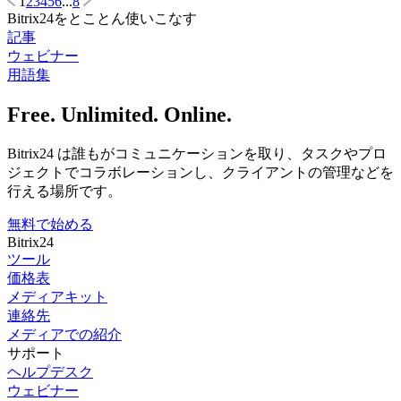
1
2
3
4
5
6
...
8
Bitrix24をとことん使いこなす
記事
ウェビナー
用語集
Free. Unlimited. Online.
Bitrix24 は誰もがコミュニケーションを取り、タスクやプロ
ジェクトでコラボレーションし、クライアントの管理などを
行える場所です。
無料で始める
Bitrix24
ツール
価格表
メディアキット
連絡先
メディアでの紹介
サポート
ヘルプデスク
ウェビナー