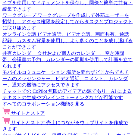
イブを使用してドキュメントを保存し、同僚と簡単に共有・
編集できます
ワークグループ
ワークグループを作成して外部ユーザーを
招待し、アクセス権限を設定してからタスクとプロジェクト
に取り組めます
オンライン会議
ビデオ通話、ビデオ会議、画面共有、通話
記録、カスタム背景を使用し、より多くのことを成し遂げる
ことができます
共有カレンダー
会社および個人のカレンダー、空き時間
帯、会議室の予約、カレンダーの同期を使用して計画を立て
られます
モバイルコミュニケーション
場所を問わずどこからでもチ
ームのメッセンジャー、ビデオ通話、コメント、カレンダ
ー、通知の機能にアクセスできます
チャットでの CoPilot
無限のアイデアの源であり、AI による
テキストの生成やブレインストーミングなどが可能です
すべてのコラボレーション機能を見る
サイトとストア
サイトとストア
売上につながるウェブサイトを作成で
きます