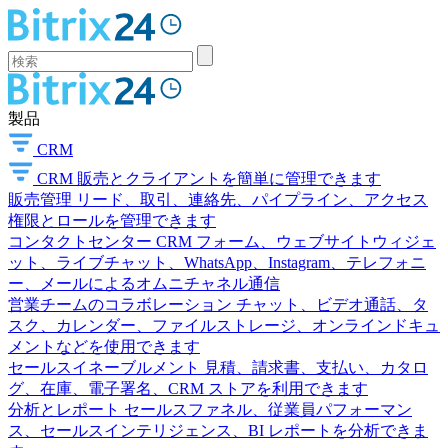
製品
CRM
CRM
販売とクライアントを簡単に管理できます
販売管理
リード、取引、連絡先、パイプライン、アクセス
権限とロールを管理できます
コンタクトセンター
CRM フォーム、ウェブサイトウィジェ
ット、ライブチャット、WhatsApp、Instagram、テレフォニ
ー、メールによるオムニチャネル通信
営業チームのコラボレーション
チャット、ビデオ通話、タ
スク、カレンダー、ファイルストレージ、オンラインドキュ
メントなどを使用できます
セールスイネーブルメント
見積、請求書、支払い、カタロ
グ、在庫、電子署名、CRM ストアを利用できます
分析とレポート
セールスファネル、従業員パフォーマン
ス、セールスインテリジェンス、BI レポートを分析できま