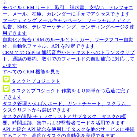
す
モバイル CRM
リード、取引、請求書、支払い、テレフォニ
ー、メール、在庫、カレンダーに手元でアクセスできます
マーケティング
メールキャンペーン、ソーシャルメディア
広告、SMS、テレマーケティング、ランディングページを使
用できます
自動化と統合
CRM のルールとトリガー、ワークフロー自動
化、自動化ファネル、API を設定できます
CRM での CoPilot
通話音声からテキストへのトランスクリプ
ト、通話の要約、取引でのフィールドの自動補完に対応して
います
すべての CRM 機能を見る
タスクとプロジェクト
タスクとプロジェクト
作業をより簡単かつ迅速に完了
できます
タスク管理
かんばんボード、ガントチャート、スクラム、
タスクリストから選択できます
タスクの追跡
チェックリストとサブタスク、タスクの概
要、時間追跡、集中および監督者モードを活用できます
API と統合
API 統合を使用してタスクを他のサービスに接続
することで、高度なタスクの自動化を実現できます。