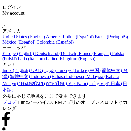
ログイン
My account
ja
アメリカ
United States (English)
América Latina (Español)
Brasil (Português)
México (Español)
Colombia (Español)
ヨーロッパ
Europe (English)
Deutschland (Deutsch)
France (Français)
Polska
(Polski)
Italia (Italiano)
United Kingdom (English)
アジア
India (English)
UAE (عربي)
Türkiye (Türkçe)
中国 (简体中文)
台
灣 (繁體中文)
Indonesia (Bahasa Indonesia)
Malaysia (Bahasa
Melayu)
ประเทศไทย (ภาษาไทย)
Việt Nam (Tiếng Việt)
日本 (日
本語)
必要に応じて地域をここで変更できます
ブログ
Bitrix24モバイルCRMアプリのオープンスロットとカ
レンダー