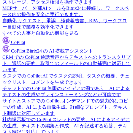
ストレージ、アクセス権限を操作できます
MCPサーバー
外部AIツールをBitrix24に接続し、ワークスペ
ース内の操作を安全に実行できます。
自動化
リクエスト、承認、経費報告書、RPA、ワークフロ
ー自動化で業務を効率化できます
すべての人事と自動化の機能を見る
CoPilot
CoPilot
Bitrix24 の AI 搭載アシスタント
CRM での CoPilot
通話音声からテキストへのトランスクリプ
ト、通話の要約、取引でのフィールドの自動補完に対応して
います
タスクでの CoPilot
AI でタスクの説明、タスクの概要、チェ
ックリスト、コメントを生成できます
チャットでの CoPilot
無限のアイデアの源であり、AI による
テキストの生成やブレインストーミングなどが可能です
サイトとストアでの CoPilot
オンデマンドでの魅力的なコピ
ーの作成、AI による画像生成、詳細なプロンプト、テキス
ト翻訳に対応しています
社内掲示板での CoPilot
スレッドの要約、AI によるアイデア
の生成、テキストの編集と作成、AI が記述する応答、テキ
スト翻訳に対応しています