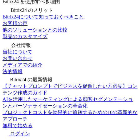
Bitrix24 を使用すべき理由
Bitrix24 のメリット
Bitrix24について知っておくべきこと
お客様の声
他のソリューションとの比較
製品のカスタマイズ
会社情報
当社について
お問い合わせ
メディアでの紹介
法的情報
Bitrix24 の最新情報
【チャットプロンプトでビジネスを促進したい方必見】コン
テンツ作成のガイド
AIを活用したマーケティングによる顧客セグメンテーショ
ンとパーソナライゼーションの革命化
プロジェクトコストを効果的に追跡するための10の革新的な
アプローチ
無料で始める
ログイン