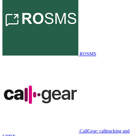
ROSMS
CallGear: calltracking and