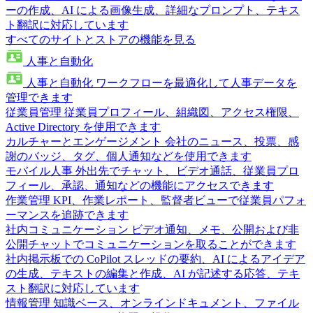
ーの作成、AI による画像生成、詳細なプロンプト、テキス
ト翻訳に対応しています
すべてのサイトとストアの機能を見る
人事と自動化
人事と自動化
ワークフローを最適化して人事データを
管理できます
従業員管理
従業員プロフィール、組織図、アクセス権限、
Active Directory を使用できます
カルチャーとエンゲージメント
会社のニュース、投票、感
謝のバッジ、タグ、個人通知などを使用できます
モバイル人事
外出先でチャット、ビデオ通話、従業員プロ
フィール、承認、通知などの機能にアクセスできます
作業管理
KPI、作業レポート、監督者ビューで従業員パフォ
ーマンスを追跡できます
社内コミュニケーション
ビデオ通知、メモ、公開および非
公開チャットでコミュニケーションを取ることができます
社内掲示板での CoPilot
スレッドの要約、AI によるアイデア
の生成、テキストの編集と作成、AI が記述する応答、テキ
スト翻訳に対応しています
情報管理
知識ベース、オンラインドキュメント、ファイル