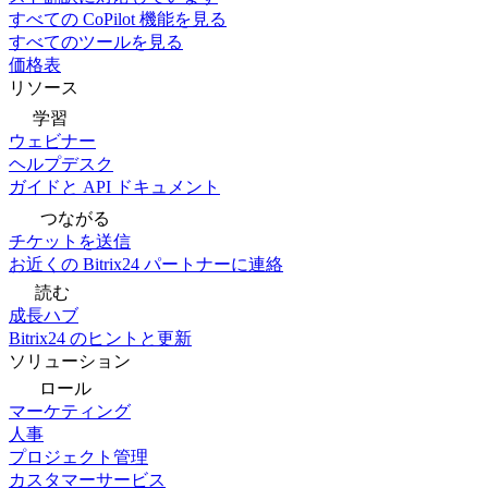
すべての CoPilot 機能を見る
すべてのツールを見る
価格表
リソース
学習
ウェビナー
ヘルプデスク
ガイドと API ドキュメント
つながる
チケットを送信
お近くの Bitrix24 パートナーに連絡
読む
成長ハブ
Bitrix24 のヒントと更新
ソリューション
ロール
マーケティング
人事
プロジェクト管理
カスタマーサービス