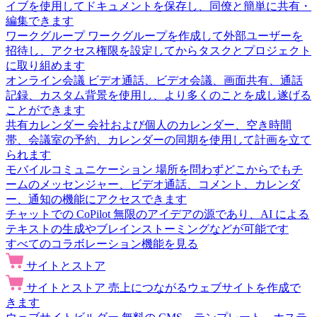
イブを使用してドキュメントを保存し、同僚と簡単に共有・
編集できます
ワークグループ
ワークグループを作成して外部ユーザーを
招待し、アクセス権限を設定してからタスクとプロジェクト
に取り組めます
オンライン会議
ビデオ通話、ビデオ会議、画面共有、通話
記録、カスタム背景を使用し、より多くのことを成し遂げる
ことができます
共有カレンダー
会社および個人のカレンダー、空き時間
帯、会議室の予約、カレンダーの同期を使用して計画を立て
られます
モバイルコミュニケーション
場所を問わずどこからでもチ
ームのメッセンジャー、ビデオ通話、コメント、カレンダ
ー、通知の機能にアクセスできます
チャットでの CoPilot
無限のアイデアの源であり、AI による
テキストの生成やブレインストーミングなどが可能です
すべてのコラボレーション機能を見る
サイトとストア
サイトとストア
売上につながるウェブサイトを作成で
きます