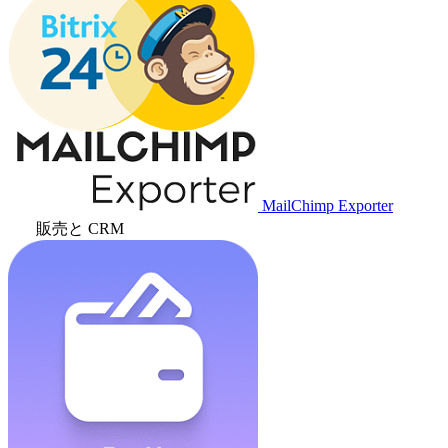
MailChimp Exporter
販売と CRM