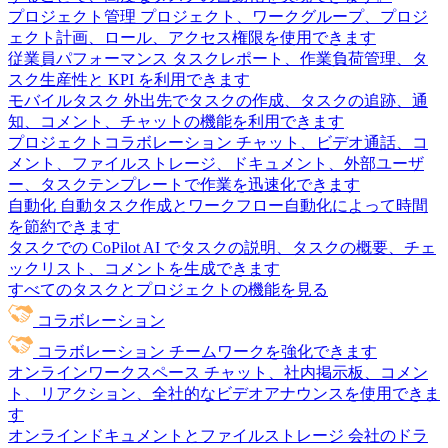
プロジェクト管理
プロジェクト、ワークグループ、プロジ
ェクト計画、ロール、アクセス権限を使用できます
従業員パフォーマンス
タスクレポート、作業負荷管理、タ
スク生産性と KPI を利用できます
モバイルタスク
外出先でタスクの作成、タスクの追跡、通
知、コメント、チャットの機能を利用できます
プロジェクトコラボレーション
チャット、ビデオ通話、コ
メント、ファイルストレージ、ドキュメント、外部ユーザ
ー、タスクテンプレートで作業を迅速化できます
自動化
自動タスク作成とワークフロー自動化によって時間
を節約できます
タスクでの CoPilot
AI でタスクの説明、タスクの概要、チェ
ックリスト、コメントを生成できます
すべてのタスクとプロジェクトの機能を見る
コラボレーション
コラボレーション
チームワークを強化できます
オンラインワークスペース
チャット、社内掲示板、コメン
ト、リアクション、全社的なビデオアナウンスを使用できま
す
オンラインドキュメントとファイルストレージ
会社のドラ