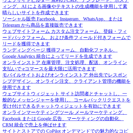
ウェブサイトビルダー
無料の CMS、テンプレート、ホステ
ィング、AI による画像やテキストの生成機能を使用して素
晴らしいサイトを作成できます
ソーシャル販売
Facebook、Instagram、WhatsApp、または
Telegram から商品を直接販売できます
ウェブサイトフォーム
カスタム注文フォーム、登録・フィ
ードバックフォーム、および条件フィールド付きフォームで
リードを獲得できます
ランディングページ
獲得フォーム、自動化ファネル、
Google Analytics 統合によってリードを生成できます
オンラインストア
在庫管理、注文処理、配送、オンライン
支払いで eコマースを最大限に活用できます
モバイルサイトおよびオンラインストア
外出先でレスポン
シブデザイン、オンライン注文、クライアント管理の機能を
使用できます
ウェブサイトウィジェット
サイト訪問者とチャットし、一
般的なメッセンジャーを使用し、コールバックリクエストを
受け付けできるチャットウィジェットを有効にできます
オンラインマーケティングツール
メールマーケティング、
Facebook または Google 広告、マーケティングの自動化、
CRM 統合で売上を伸ばせます
サイトとストアでの CoPilot
オンデマンドでの魅力的なコピ