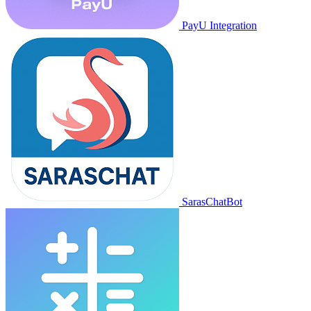
PayU Integration
SarasChatBot