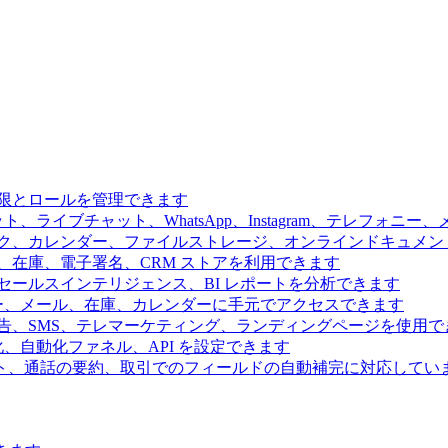
限とロールを管理できます
、ライブチャット、WhatsApp、Instagram、テレフォニ
ク、カレンダー、ファイルストレージ、オンラインドキュメン
、在庫、電子署名、CRM ストアを利用できます
ールスインテリジェンス、BI レポートを分析できます
ー、メール、在庫、カレンダーに手元でアクセスできます
告、SMS、テレマーケティング、ランディングページを使用で
、自動化ファネル、API を設定できます
ト、通話の要約、取引でのフィールドの自動補完に対応してい