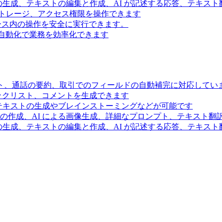
の生成、テキストの編集と作成、AI が記述する応答、テキス
トレージ、アクセス権限を操作できます
スペース内の操作を安全に実行できます。
ー自動化で業務を効率化できます
ト、通話の要約、取引でのフィールドの自動補完に対応してい
ェックリスト、コメントを生成できます
るテキストの生成やブレインストーミングなどが可能です
の作成、AI による画像生成、詳細なプロンプト、テキスト翻
の生成、テキストの編集と作成、AI が記述する応答、テキス