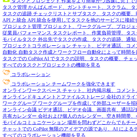
タスクとプロジェクト
作業をより簡単かつ迅速に完了で
タスク管理
かんばんボード、ガントチャート、スクラム、タ
タスクの追跡
チェックリストとサブタスク、タスクの概要、
API と統合
API 統合を使用してタスクを他のサービスに接
プロジェクト管理
プロジェクト、ワークグループ、プロジェ
従業員パフォーマンス
タスクレポート、作業負荷管理、タスク
モバイルタスク
外出先でタスクの作成、タスクの追跡、通知
プロジェクトコラボレーション
チャット、ビデオ通話、コメ
自動化
自動タスク作成とワークフロー自動化によって時間を
タスクでの CoPilot
AI でタスクの説明、タスクの概要、チ
すべてのタスクとプロジェクトの機能を見る
コラボレーション
コラボレーション
チームワークを強化できます
オンラインワークスペース
チャット、社内掲示板、コメント
オンラインドキュメントとファイルストレージ
会社のドライ
ワークグループ
ワークグループを作成して外部ユーザーを招
オンライン会議
ビデオ通話、ビデオ会議、画面共有、通話記
共有カレンダー
会社および個人のカレンダー、空き時間帯、
モバイルコミュニケーション
場所を問わずどこからでもチー
チャットでの CoPilot
無限のアイデアの源であり、AI によ
すべてのコラボレーション機能を見る