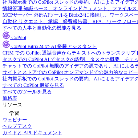
社内掲示板での CoPilot
スレッドの要約、AI によるアイデア
情報管理
知識ベース、オンラインドキュメント、ファイルス
MCPサーバー
外部AIツールをBitrix24に接続し、ワーク
自動化
リクエスト、承認、経費報告書、RPA、ワークフロ
すべての人事と自動化の機能を見る
CoPilot
CoPilot
Bitrix24 の AI 搭載アシスタント
CRM での CoPilot
通話音声からテキストへのトランスクリプ
タスクでの CoPilot
AI でタスクの説明、タスクの概要、チ
チャットでの CoPilot
無限のアイデアの源であり、AI によ
サイトとストアでの CoPilot
オンデマンドでの魅力的なコピー
社内掲示板での CoPilot
スレッドの要約、AI によるアイデア
すべての CoPilot 機能を見る
すべてのツールを見る
価格表
リソース
学習
ウェビナー
ヘルプデスク
ガイドと API ドキュメント