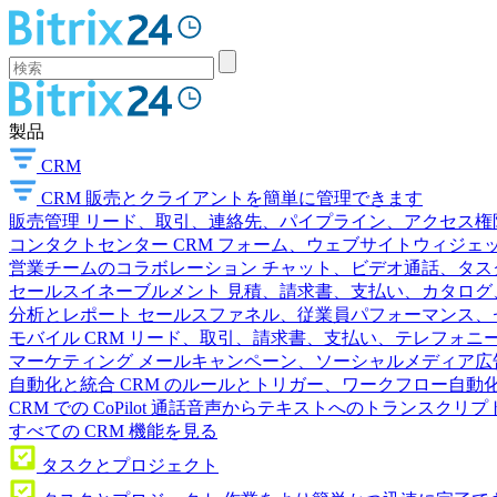
製品
CRM
CRM
販売とクライアントを簡単に管理できます
販売管理
リード、取引、連絡先、パイプライン、アクセス権
コンタクトセンター
CRM フォーム、ウェブサイトウィジェット
営業チームのコラボレーション
チャット、ビデオ通話、タス
セールスイネーブルメント
見積、請求書、支払い、カタログ
分析とレポート
セールスファネル、従業員パフォーマンス、セ
モバイル CRM
リード、取引、請求書、支払い、テレフォニ
マーケティング
メールキャンペーン、ソーシャルメディア広
自動化と統合
CRM のルールとトリガー、ワークフロー自動化
CRM での CoPilot
通話音声からテキストへのトランスクリプ
すべての CRM 機能を見る
タスクとプロジェクト