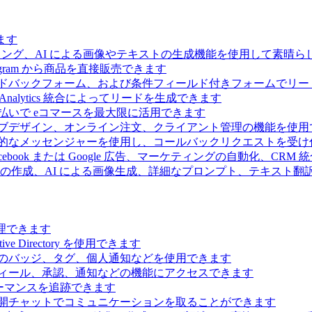
ます
ィング、AI による画像やテキストの生成機能を使用して素晴
 Telegram から商品を直接販売できます
ドバックフォーム、および条件フィールド付きフォームでリー
Analytics 統合によってリードを生成できます
払いで eコマースを最大限に活用できます
ブデザイン、オンライン注文、クライアント管理の機能を使用
的なメッセンジャーを使用し、コールバックリクエストを受け
ebook または Google 広告、マーケティングの自動化、CRM
の作成、AI による画像生成、詳細なプロンプト、テキスト翻
理できます
Directory を使用できます
のバッジ、タグ、個人通知などを使用できます
ィール、承認、通知などの機能にアクセスできます
ーマンスを追跡できます
開チャットでコミュニケーションを取ることができます