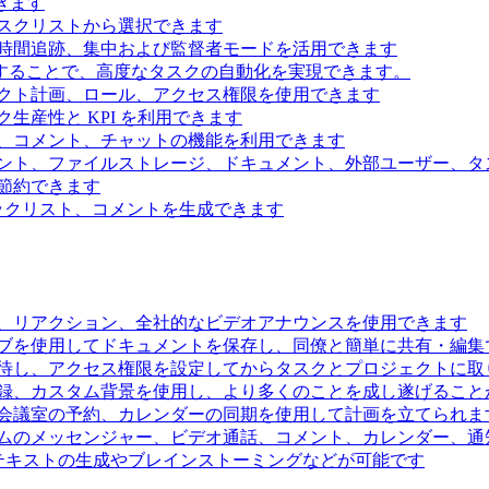
きます
スクリストから選択できます
時間追跡、集中および監督者モードを活用できます
続することで、高度なタスクの自動化を実現できます。
クト計画、ロール、アクセス権限を使用できます
生産性と KPI を利用できます
、コメント、チャットの機能を利用できます
ント、ファイルストレージ、ドキュメント、外部ユーザー、タ
節約できます
ェックリスト、コメントを生成できます
、リアクション、全社的なビデオアナウンスを使用できます
ブを使用してドキュメントを保存し、同僚と簡単に共有・編集
待し、アクセス権限を設定してからタスクとプロジェクトに取
録、カスタム背景を使用し、より多くのことを成し遂げること
会議室の予約、カレンダーの同期を使用して計画を立てられま
ムのメッセンジャー、ビデオ通話、コメント、カレンダー、通
るテキストの生成やブレインストーミングなどが可能です