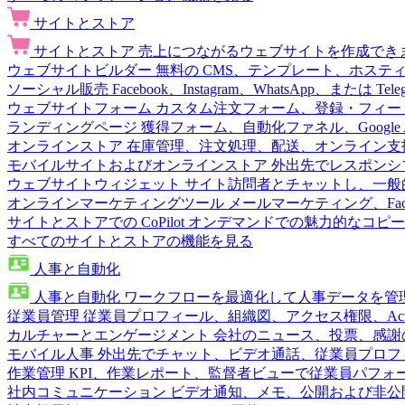
サイトとストア
サイトとストア
売上につながるウェブサイトを作成でき
ウェブサイトビルダー
無料の CMS、テンプレート、ホステ
ソーシャル販売
Facebook、Instagram、WhatsApp、または
ウェブサイトフォーム
カスタム注文フォーム、登録・フィー
ランディングページ
獲得フォーム、自動化ファネル、Google 
オンラインストア
在庫管理、注文処理、配送、オンライン支
モバイルサイトおよびオンラインストア
外出先でレスポンシ
ウェブサイトウィジェット
サイト訪問者とチャットし、一般
オンラインマーケティングツール
メールマーケティング、Fac
サイトとストアでの CoPilot
オンデマンドでの魅力的なコピー
すべてのサイトとストアの機能を見る
人事と自動化
人事と自動化
ワークフローを最適化して人事データを管
従業員管理
従業員プロフィール、組織図、アクセス権限、Active 
カルチャーとエンゲージメント
会社のニュース、投票、感謝
モバイル人事
外出先でチャット、ビデオ通話、従業員プロフ
作業管理
KPI、作業レポート、監督者ビューで従業員パフォ
社内コミュニケーション
ビデオ通知、メモ、公開および非公