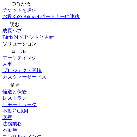
つながる
チケットを送信
お近くの Bitrix24 パートナーに連絡
読む
成長ハブ
Bitrix24 のヒントと更新
ソリューション
ロール
マーケティング
人事
プロジェクト管理
カスタマーサービス
業界
輸送と保管
レストラン
リモートワーク
不動産CRM
医療
法務業務
不動産
コンサルティング