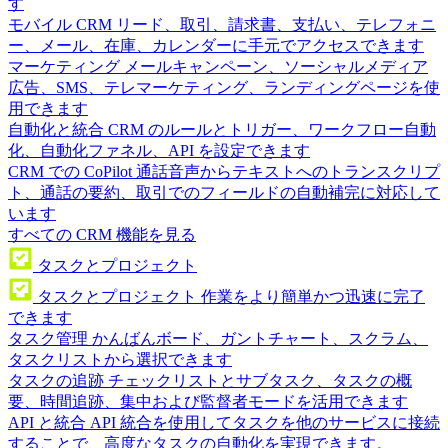
す
モバイル CRM
リード、取引、請求書、支払い、テレフォニ
ー、メール、在庫、カレンダーに手元でアクセスできます
マーケティング
メールキャンペーン、ソーシャルメディア
広告、SMS、テレマーケティング、ランディングページを使
用できます
自動化と統合
CRM のルールとトリガー、ワークフロー自動
化、自動化ファネル、API を設定できます
CRM での CoPilot
通話音声からテキストへのトランスクリプ
ト、通話の要約、取引でのフィールドの自動補完に対応して
います
すべての CRM 機能を見る
タスクとプロジェクト
タスクとプロジェクト
作業をより簡単かつ迅速に完了
できます
タスク管理
かんばんボード、ガントチャート、スクラム、
タスクリストから選択できます
タスクの追跡
チェックリストとサブタスク、タスクの概
要、時間追跡、集中および監督者モードを活用できます
API と統合
API 統合を使用してタスクを他のサービスに接続
することで、高度なタスクの自動化を実現できます。