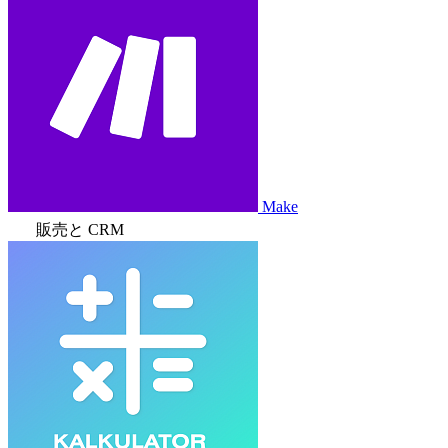
Make
販売と CRM