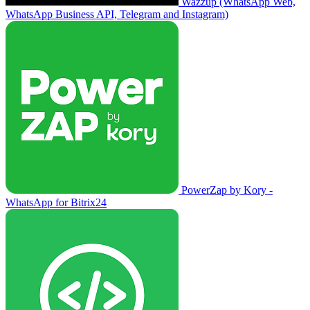
Wazzup (WhatsApp Web,
WhatsApp Business API, Telegram and Instagram)
PowerZap by Kory -
WhatsApp for Bitrix24