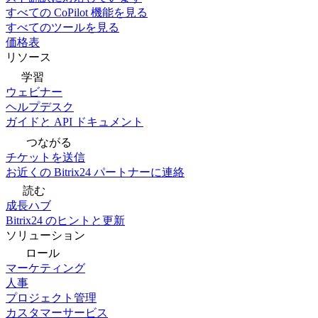
すべての CoPilot 機能を見る
すべてのツールを見る
価格表
リソース
学習
ウェビナー
ヘルプデスク
ガイドと API ドキュメント
つながる
チケットを送信
お近くの Bitrix24 パートナーに連絡
読む
成長ハブ
Bitrix24 のヒントと更新
ソリューション
ロール
マーケティング
人事
プロジェクト管理
カスタマーサービス