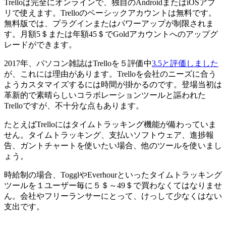
Trelloは完全にオンラインで、独自のAndroidまたはiOSアプ
リで使えます。Trelloのベーシックアカウントは無料です。
無料版では、プラグインまたはパワーアップが制限されま
す。月額5＄または年額45＄でGoldアカウントへのアップグ
レードができます。
2017年、パソコン雑誌はTrelloを５評価中
3.5と評価しました
が、これには理由があります。Trelloを会社のニーズに合う
ようカスタマイズするには時間が掛かるのです。登場当初は
革新的で素晴らしいコラボレーションツールと謳われた
Trelloですが、不十分な点もあります。
たとえばTrelloにはタイムトラッキング機能が備わっていま
せん。タイムトラッキング、支払いソフトウェア、進捗報
告、ガントチャートを使いたい場合、他のツールを使いまし
ょう。
時給制の場合、TogglやEverhourといったタイムトラッキング
ツールを１ユーザー毎に５＄～49＄で買わなくてはなりませ
ん。会社やフリーランサーにとって、けっして少なくはない
支出です。