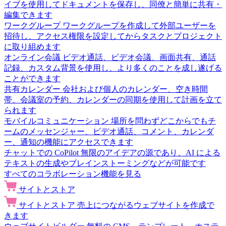
イブを使用してドキュメントを保存し、同僚と簡単に共有・
編集できます
ワークグループ
ワークグループを作成して外部ユーザーを
招待し、アクセス権限を設定してからタスクとプロジェクト
に取り組めます
オンライン会議
ビデオ通話、ビデオ会議、画面共有、通話
記録、カスタム背景を使用し、より多くのことを成し遂げる
ことができます
共有カレンダー
会社および個人のカレンダー、空き時間
帯、会議室の予約、カレンダーの同期を使用して計画を立て
られます
モバイルコミュニケーション
場所を問わずどこからでもチ
ームのメッセンジャー、ビデオ通話、コメント、カレンダ
ー、通知の機能にアクセスできます
チャットでの CoPilot
無限のアイデアの源であり、AI による
テキストの生成やブレインストーミングなどが可能です
すべてのコラボレーション機能を見る
サイトとストア
サイトとストア
売上につながるウェブサイトを作成で
きます