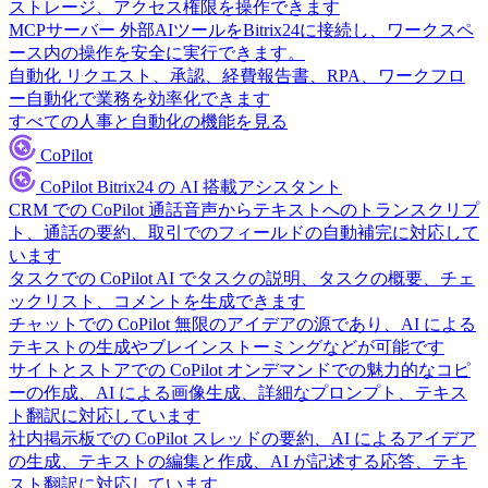
ストレージ、アクセス権限を操作できます
MCPサーバー
外部AIツールをBitrix24に接続し、ワークスペ
ース内の操作を安全に実行できます。
自動化
リクエスト、承認、経費報告書、RPA、ワークフロ
ー自動化で業務を効率化できます
すべての人事と自動化の機能を見る
CoPilot
CoPilot
Bitrix24 の AI 搭載アシスタント
CRM での CoPilot
通話音声からテキストへのトランスクリプ
ト、通話の要約、取引でのフィールドの自動補完に対応して
います
タスクでの CoPilot
AI でタスクの説明、タスクの概要、チェ
ックリスト、コメントを生成できます
チャットでの CoPilot
無限のアイデアの源であり、AI による
テキストの生成やブレインストーミングなどが可能です
サイトとストアでの CoPilot
オンデマンドでの魅力的なコピ
ーの作成、AI による画像生成、詳細なプロンプト、テキス
ト翻訳に対応しています
社内掲示板での CoPilot
スレッドの要約、AI によるアイデア
の生成、テキストの編集と作成、AI が記述する応答、テキ
スト翻訳に対応しています