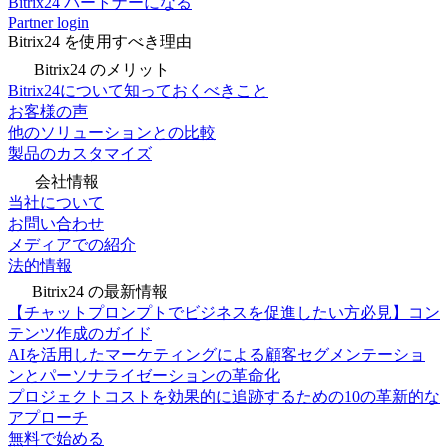
Bitrix24 パートナーになる
Partner login
Bitrix24 を使用すべき理由
Bitrix24 のメリット
Bitrix24について知っておくべきこと
お客様の声
他のソリューションとの比較
製品のカスタマイズ
会社情報
当社について
お問い合わせ
メディアでの紹介
法的情報
Bitrix24 の最新情報
【チャットプロンプトでビジネスを促進したい方必見】コン
テンツ作成のガイド
AIを活用したマーケティングによる顧客セグメンテーショ
ンとパーソナライゼーションの革命化
プロジェクトコストを効果的に追跡するための10の革新的な
アプローチ
無料で始める