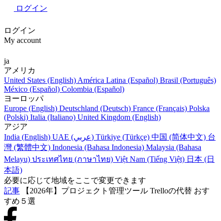
ログイン
ログイン
My account
ja
アメリカ
United States (English)
América Latina (Español)
Brasil (Português)
México (Español)
Colombia (Español)
ヨーロッパ
Europe (English)
Deutschland (Deutsch)
France (Français)
Polska
(Polski)
Italia (Italiano)
United Kingdom (English)
アジア
India (English)
UAE (عربي)
Türkiye (Türkçe)
中国 (简体中文)
台
灣 (繁體中文)
Indonesia (Bahasa Indonesia)
Malaysia (Bahasa
Melayu)
ประเทศไทย (ภาษาไทย)
Việt Nam (Tiếng Việt)
日本 (日
本語)
必要に応じて地域をここで変更できます
記事
【2026年】プロジェクト管理ツール Trelloの代替 おす
すめ５選