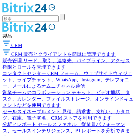
製品
CRM
CRM
販売とクライアントを簡単に管理できます
販売管理
リード、取引、連絡先、パイプライン、アクセス
権限とロールを管理できます
コンタクトセンター
CRM フォーム、ウェブサイトウィジェ
ット、ライブチャット、WhatsApp、Instagram、テレフォニ
ー、メールによるオムニチャネル通信
営業チームのコラボレーション
チャット、ビデオ通話、タ
スク、カレンダー、ファイルストレージ、オンラインドキュ
メントなどを使用できます
セールスイネーブルメント
見積、請求書、支払い、カタロ
グ、在庫、電子署名、CRM ストアを利用できます
分析とレポート
セールスファネル、従業員パフォーマン
ス、セールスインテリジェンス、BI レポートを分析できま