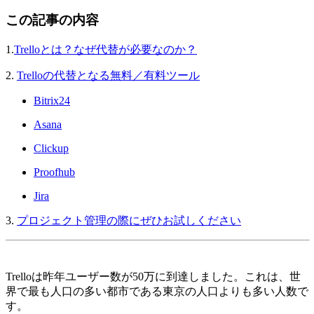
この記事の内容
1.
Trelloとは？なぜ代替が必要なのか？
2.
Trelloの代替となる無料／有料ツール
Bitrix24
Asana
Clickup
Proofhub
Jira
3.
プロジェクト管理の際にぜひお試しください
Trelloは昨年ユーザー数が50万に到達しました。これは、世
界で最も人口の多い都市である東京の人口よりも多い人数で
す。