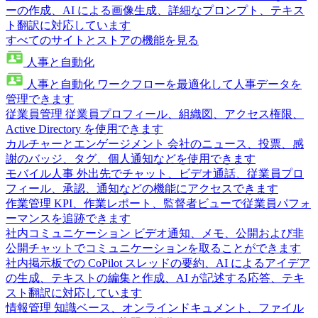
ーの作成、AI による画像生成、詳細なプロンプト、テキス
ト翻訳に対応しています
すべてのサイトとストアの機能を見る
人事と自動化
人事と自動化
ワークフローを最適化して人事データを
管理できます
従業員管理
従業員プロフィール、組織図、アクセス権限、
Active Directory を使用できます
カルチャーとエンゲージメント
会社のニュース、投票、感
謝のバッジ、タグ、個人通知などを使用できます
モバイル人事
外出先でチャット、ビデオ通話、従業員プロ
フィール、承認、通知などの機能にアクセスできます
作業管理
KPI、作業レポート、監督者ビューで従業員パフォ
ーマンスを追跡できます
社内コミュニケーション
ビデオ通知、メモ、公開および非
公開チャットでコミュニケーションを取ることができます
社内掲示板での CoPilot
スレッドの要約、AI によるアイデア
の生成、テキストの編集と作成、AI が記述する応答、テキ
スト翻訳に対応しています
情報管理
知識ベース、オンラインドキュメント、ファイル