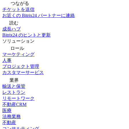
つながる
チケットを送信
お近くの Bitrix24 パートナーに連絡
読む
成長ハブ
Bitrix24 のヒントと更新
ソリューション
ロール
マーケティング
人事
プロジェクト管理
カスタマーサービス
業界
輸送と保管
レストラン
リモートワーク
不動産CRM
医療
法務業務
不動産
コンサルティング