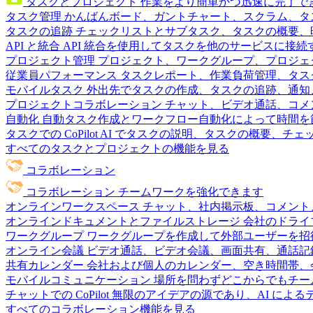
タスクとプロジェクト
作業をより簡単かつ迅速に完了で
タスク管理
かんばんボード、ガントチャート、スクラム、タ
タスクの追跡
チェックリストとサブタスク、タスクの概要、
API と統合
API 統合を使用してタスクを他のサービスに接
プロジェクト管理
プロジェクト、ワークグループ、プロジェ
従業員パフォーマンス
タスクレポート、作業負荷管理、タスク
モバイルタスク
外出先でタスクの作成、タスクの追跡、通知
プロジェクトコラボレーション
チャット、ビデオ通話、コメ
自動化
自動タスク作成とワークフロー自動化によって時間を
タスクでの CoPilot
AI でタスクの説明、タスクの概要、チ
すべてのタスクとプロジェクトの機能を見る
コラボレーション
コラボレーション
チームワークを強化できます
オンラインワークスペース
チャット、社内掲示板、コメント
オンラインドキュメントとファイルストレージ
会社のドライ
ワークグループ
ワークグループを作成して外部ユーザーを招
オンライン会議
ビデオ通話、ビデオ会議、画面共有、通話記
共有カレンダー
会社および個人のカレンダー、空き時間帯、
モバイルコミュニケーション
場所を問わずどこからでもチー
チャットでの CoPilot
無限のアイデアの源であり、AI によ
すべてのコラボレーション機能を見る