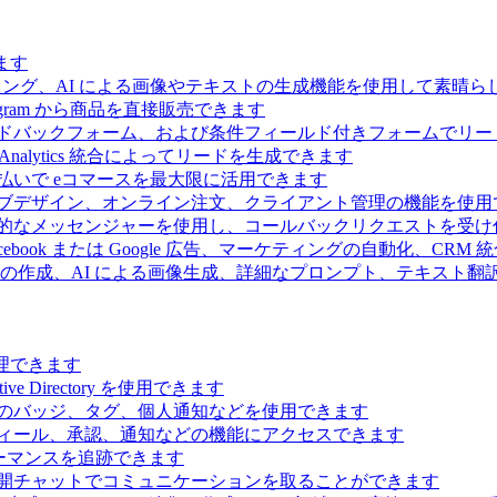
ます
ィング、AI による画像やテキストの生成機能を使用して素晴
 Telegram から商品を直接販売できます
ドバックフォーム、および条件フィールド付きフォームでリー
Analytics 統合によってリードを生成できます
払いで eコマースを最大限に活用できます
ブデザイン、オンライン注文、クライアント管理の機能を使用
的なメッセンジャーを使用し、コールバックリクエストを受け
ebook または Google 広告、マーケティングの自動化、CRM
の作成、AI による画像生成、詳細なプロンプト、テキスト翻
理できます
Directory を使用できます
のバッジ、タグ、個人通知などを使用できます
ィール、承認、通知などの機能にアクセスできます
ーマンスを追跡できます
開チャットでコミュニケーションを取ることができます