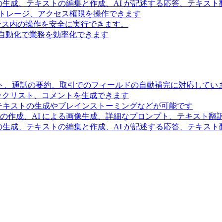
の生成、テキストの編集と作成、AI が記述する応答、テキス
トレージ、アクセス権限を操作できます
スペース内の操作を安全に実行できます。
ー自動化で業務を効率化できます
ト、通話の要約、取引でのフィールドの自動補完に対応してい
ェックリスト、コメントを生成できます
るテキストの生成やブレインストーミングなどが可能です
の作成、AI による画像生成、詳細なプロンプト、テキスト翻
の生成、テキストの編集と作成、AI が記述する応答、テキス