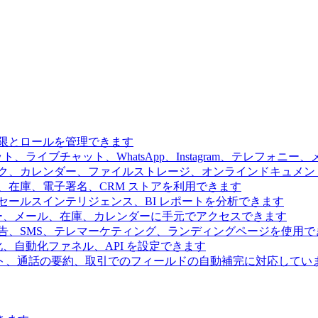
限とロールを管理できます
、ライブチャット、WhatsApp、Instagram、テレフォニ
ク、カレンダー、ファイルストレージ、オンラインドキュメン
、在庫、電子署名、CRM ストアを利用できます
ールスインテリジェンス、BI レポートを分析できます
ー、メール、在庫、カレンダーに手元でアクセスできます
告、SMS、テレマーケティング、ランディングページを使用で
、自動化ファネル、API を設定できます
ト、通話の要約、取引でのフィールドの自動補完に対応してい