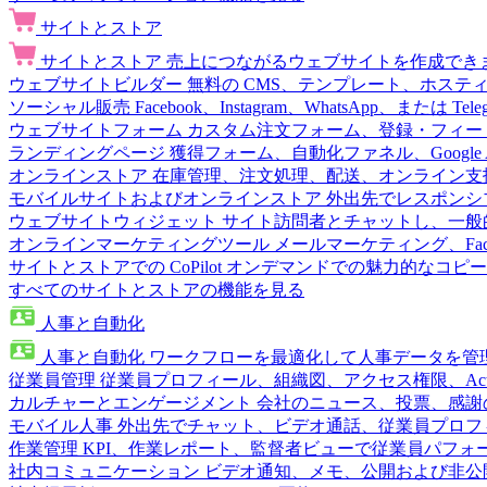
サイトとストア
サイトとストア
売上につながるウェブサイトを作成でき
ウェブサイトビルダー
無料の CMS、テンプレート、ホステ
ソーシャル販売
Facebook、Instagram、WhatsApp、または
ウェブサイトフォーム
カスタム注文フォーム、登録・フィー
ランディングページ
獲得フォーム、自動化ファネル、Google 
オンラインストア
在庫管理、注文処理、配送、オンライン支
モバイルサイトおよびオンラインストア
外出先でレスポンシ
ウェブサイトウィジェット
サイト訪問者とチャットし、一般
オンラインマーケティングツール
メールマーケティング、Fac
サイトとストアでの CoPilot
オンデマンドでの魅力的なコピー
すべてのサイトとストアの機能を見る
人事と自動化
人事と自動化
ワークフローを最適化して人事データを管
従業員管理
従業員プロフィール、組織図、アクセス権限、Active 
カルチャーとエンゲージメント
会社のニュース、投票、感謝
モバイル人事
外出先でチャット、ビデオ通話、従業員プロフ
作業管理
KPI、作業レポート、監督者ビューで従業員パフォ
社内コミュニケーション
ビデオ通知、メモ、公開および非公