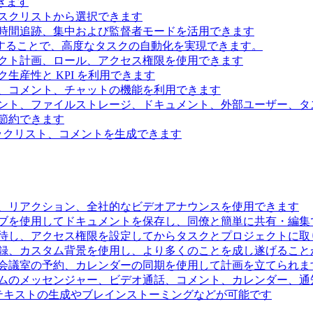
きます
スクリストから選択できます
時間追跡、集中および監督者モードを活用できます
続することで、高度なタスクの自動化を実現できます。
クト計画、ロール、アクセス権限を使用できます
生産性と KPI を利用できます
、コメント、チャットの機能を利用できます
ント、ファイルストレージ、ドキュメント、外部ユーザー、タ
節約できます
ェックリスト、コメントを生成できます
、リアクション、全社的なビデオアナウンスを使用できます
ブを使用してドキュメントを保存し、同僚と簡単に共有・編集
待し、アクセス権限を設定してからタスクとプロジェクトに取
録、カスタム背景を使用し、より多くのことを成し遂げること
会議室の予約、カレンダーの同期を使用して計画を立てられま
ムのメッセンジャー、ビデオ通話、コメント、カレンダー、通
るテキストの生成やブレインストーミングなどが可能です