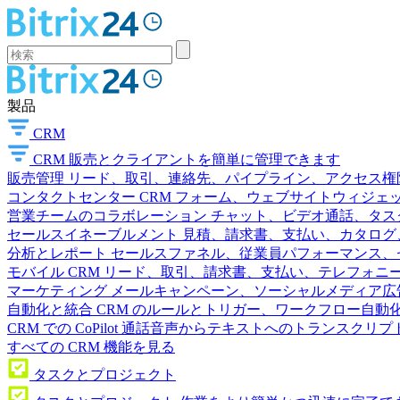
製品
CRM
CRM
販売とクライアントを簡単に管理できます
販売管理
リード、取引、連絡先、パイプライン、アクセス権
コンタクトセンター
CRM フォーム、ウェブサイトウィジェット
営業チームのコラボレーション
チャット、ビデオ通話、タス
セールスイネーブルメント
見積、請求書、支払い、カタログ
分析とレポート
セールスファネル、従業員パフォーマンス、セ
モバイル CRM
リード、取引、請求書、支払い、テレフォニ
マーケティング
メールキャンペーン、ソーシャルメディア広
自動化と統合
CRM のルールとトリガー、ワークフロー自動化
CRM での CoPilot
通話音声からテキストへのトランスクリプ
すべての CRM 機能を見る
タスクとプロジェクト