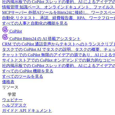
社内掲示板での CoPilot
スレッドの要約、AI によるアイデア
情報管理
知識ベース、オンラインドキュメント、ファイルス
MCPサーバー
外部AIツールをBitrix24に接続し、ワーク
自動化
リクエスト、承認、経費報告書、RPA、ワークフロ
すべての人事と自動化の機能を見る
CoPilot
CoPilot
Bitrix24 の AI 搭載アシスタント
CRM での CoPilot
通話音声からテキストへのトランスクリプ
タスクでの CoPilot
AI でタスクの説明、タスクの概要、チ
チャットでの CoPilot
無限のアイデアの源であり、AI によ
サイトとストアでの CoPilot
オンデマンドでの魅力的なコピー
社内掲示板での CoPilot
スレッドの要約、AI によるアイデア
すべての CoPilot 機能を見る
すべてのツールを見る
価格表
リソース
学習
ウェビナー
ヘルプデスク
ガイドと API ドキュメント