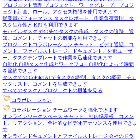
プロジェクト管理
プロジェクト、ワークグループ、プロジ
ェクト計画、ロール、アクセス権限を使用できます
従業員パフォーマンス
タスクレポート、作業負荷管理、タ
スク生産性と KPI を利用できます
モバイルタスク
外出先でタスクの作成、タスクの追跡、通
知、コメント、チャットの機能を利用できます
プロジェクトコラボレーション
チャット、ビデオ通話、コ
メント、ファイルストレージ、ドキュメント、外部ユーザ
ー、タスクテンプレートで作業を迅速化できます
自動化
自動タスク作成とワークフロー自動化によって時間
を節約できます
タスクでの CoPilot
AI でタスクの説明、タスクの概要、チェ
ックリスト、コメントを生成できます
すべてのタスクとプロジェクトの機能を見る
コラボレーション
コラボレーション
チームワークを強化できます
オンラインワークスペース
チャット、社内掲示板、コメン
ト、リアクション、全社的なビデオアナウンスを使用できま
す
オンラインドキュメントとファイルストレージ
会社のドラ