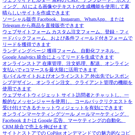
ウェブサイトビルダー
無料の CMS、テンプレート、ホステ
ィング、AI による画像やテキストの生成機能を使用して素
晴らしいサイトを作成できます
ソーシャル販売
Facebook、Instagram、WhatsApp、または
Telegram から商品を直接販売できます
ウェブサイトフォーム
カスタム注文フォーム、登録・フィ
ードバックフォーム、および条件フィールド付きフォームで
リードを獲得できます
ランディングページ
獲得フォーム、自動化ファネル、
Google Analytics 統合によってリードを生成できます
オンラインストア
在庫管理、注文処理、配送、オンライン
支払いで eコマースを最大限に活用できます
モバイルサイトおよびオンラインストア
外出先でレスポン
シブデザイン、オンライン注文、クライアント管理の機能を
使用できます
ウェブサイトウィジェット
サイト訪問者とチャットし、一
般的なメッセンジャーを使用し、コールバックリクエストを
受け付けできるチャットウィジェットを有効にできます
オンラインマーケティングツール
メールマーケティング、
Facebook または Google 広告、マーケティングの自動化、
CRM 統合で売上を伸ばせます
サイトとストアでの CoPilot
オンデマンドでの魅力的なコピ