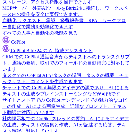
ストレージ、アクセス権限を操作できます
MCPサーバー
外部AIツールをBitrix24に接続し、ワークスペ
ース内の操作を安全に実行できます。
自動化
リクエスト、承認、経費報告書、RPA、ワークフロ
ー自動化で業務を効率化できます
すべての人事と自動化の機能を見る
CoPilot
CoPilot
Bitrix24 の AI 搭載アシスタント
CRM での CoPilot
通話音声からテキストへのトランスクリプ
ト、通話の要約、取引でのフィールドの自動補完に対応して
います
タスクでの CoPilot
AI でタスクの説明、タスクの概要、チェ
ックリスト、コメントを生成できます
チャットでの CoPilot
無限のアイデアの源であり、AI による
テキストの生成やブレインストーミングなどが可能です
サイトとストアでの CoPilot
オンデマンドでの魅力的なコピ
ーの作成、AI による画像生成、詳細なプロンプト、テキス
ト翻訳に対応しています
社内掲示板での CoPilot
スレッドの要約、AI によるアイデア
の生成、テキストの編集と作成、AI が記述する応答、テキ
スト翻訳に対応しています