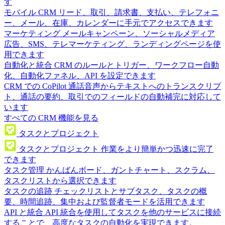
す
モバイル CRM
リード、取引、請求書、支払い、テレフォニ
ー、メール、在庫、カレンダーに手元でアクセスできます
マーケティング
メールキャンペーン、ソーシャルメディア
広告、SMS、テレマーケティング、ランディングページを使
用できます
自動化と統合
CRM のルールとトリガー、ワークフロー自動
化、自動化ファネル、API を設定できます
CRM での CoPilot
通話音声からテキストへのトランスクリプ
ト、通話の要約、取引でのフィールドの自動補完に対応して
います
すべての CRM 機能を見る
タスクとプロジェクト
タスクとプロジェクト
作業をより簡単かつ迅速に完了
できます
タスク管理
かんばんボード、ガントチャート、スクラム、
タスクリストから選択できます
タスクの追跡
チェックリストとサブタスク、タスクの概
要、時間追跡、集中および監督者モードを活用できます
API と統合
API 統合を使用してタスクを他のサービスに接続
することで、高度なタスクの自動化を実現できます。