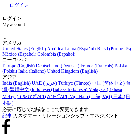
ログイン
ログイン
My account
ja
アメリカ
United States (English)
América Latina (Español)
Brasil (Português)
México (Español)
Colombia (Español)
ヨーロッパ
Europe (English)
Deutschland (Deutsch)
France (Français)
Polska
(Polski)
Italia (Italiano)
United Kingdom (English)
アジア
India (English)
UAE (عربي)
Türkiye (Türkçe)
中国 (简体中文)
台
灣 (繁體中文)
Indonesia (Bahasa Indonesia)
Malaysia (Bahasa
Melayu)
ประเทศไทย (ภาษาไทย)
Việt Nam (Tiếng Việt)
日本 (日
本語)
必要に応じて地域をここで変更できます
記事
カスタマー・リレーションシップ・マネジメント