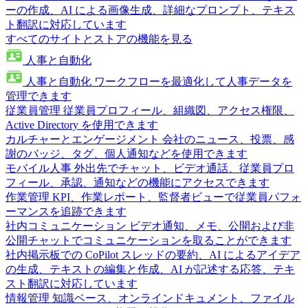
ーの作成、AI による画像生成、詳細なプロンプト、テキス
ト翻訳に対応しています
すべてのサイトとストアの機能を見る
人事と自動化
人事と自動化
ワークフローを最適化して人事データを
管理できます
従業員管理
従業員プロフィール、組織図、アクセス権限、
Active Directory を使用できます
カルチャーとエンゲージメント
会社のニュース、投票、感
謝のバッジ、タグ、個人通知などを使用できます
モバイル人事
外出先でチャット、ビデオ通話、従業員プロ
フィール、承認、通知などの機能にアクセスできます
作業管理
KPI、作業レポート、監督者ビューで従業員パフォ
ーマンスを追跡できます
社内コミュニケーション
ビデオ通知、メモ、公開および非
公開チャットでコミュニケーションを取ることができます
社内掲示板での CoPilot
スレッドの要約、AI によるアイデア
の生成、テキストの編集と作成、AI が記述する応答、テキ
スト翻訳に対応しています
情報管理
知識ベース、オンラインドキュメント、ファイル