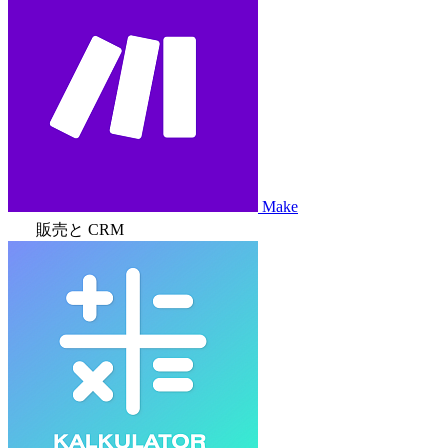
Make
販売と CRM