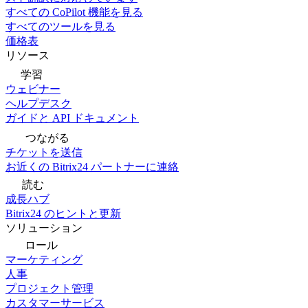
すべての CoPilot 機能を見る
すべてのツールを見る
価格表
リソース
学習
ウェビナー
ヘルプデスク
ガイドと API ドキュメント
つながる
チケットを送信
お近くの Bitrix24 パートナーに連絡
読む
成長ハブ
Bitrix24 のヒントと更新
ソリューション
ロール
マーケティング
人事
プロジェクト管理
カスタマーサービス