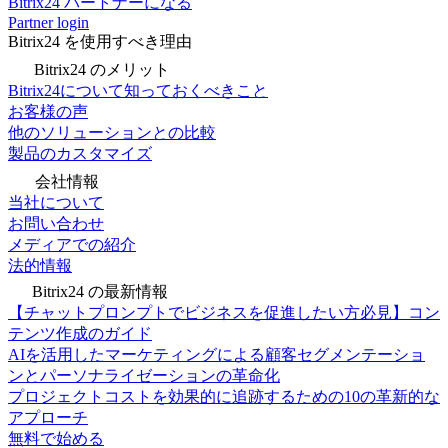
Bitrix24 パートナーになる
Partner login
Bitrix24 を使用すべき理由
Bitrix24 のメリット
Bitrix24について知っておくべきこと
お客様の声
他のソリューションとの比較
製品のカスタマイズ
会社情報
当社について
お問い合わせ
メディアでの紹介
法的情報
Bitrix24 の最新情報
【チャットプロンプトでビジネスを促進したい方必見】コン
テンツ作成のガイド
AIを活用したマーケティングによる顧客セグメンテーショ
ンとパーソナライゼーションの革命化
プロジェクトコストを効果的に追跡するための10の革新的な
アプローチ
無料で始める