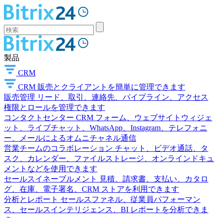
製品
CRM
CRM
販売とクライアントを簡単に管理できます
販売管理
リード、取引、連絡先、パイプライン、アクセス
権限とロールを管理できます
コンタクトセンター
CRM フォーム、ウェブサイトウィジェ
ット、ライブチャット、WhatsApp、Instagram、テレフォニ
ー、メールによるオムニチャネル通信
営業チームのコラボレーション
チャット、ビデオ通話、タ
スク、カレンダー、ファイルストレージ、オンラインドキュ
メントなどを使用できます
セールスイネーブルメント
見積、請求書、支払い、カタロ
グ、在庫、電子署名、CRM ストアを利用できます
分析とレポート
セールスファネル、従業員パフォーマン
ス、セールスインテリジェンス、BI レポートを分析できま