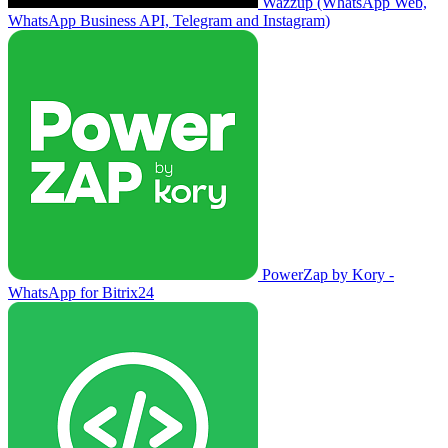
Wazzup (WhatsApp Web,
WhatsApp Business API, Telegram and Instagram)
PowerZap by Kory -
WhatsApp for Bitrix24