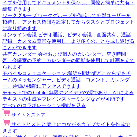
イブを使用してドキュメントを保存し、同僚と簡単に共有・
編集できます
ワークグループ
ワークグループを作成して外部ユーザーを
招待し、アクセス権限を設定してからタスクとプロジェクト
に取り組めます
オンライン会議
ビデオ通話、ビデオ会議、画面共有、通話
記録、カスタム背景を使用し、より多くのことを成し遂げる
ことができます
共有カレンダー
会社および個人のカレンダー、空き時間
帯、会議室の予約、カレンダーの同期を使用して計画を立て
られます
モバイルコミュニケーション
場所を問わずどこからでもチ
ームのメッセンジャー、ビデオ通話、コメント、カレンダ
ー、通知の機能にアクセスできます
チャットでの CoPilot
無限のアイデアの源であり、AI による
テキストの生成やブレインストーミングなどが可能です
すべてのコラボレーション機能を見る
サイトとストア
サイトとストア
売上につながるウェブサイトを作成で
きます