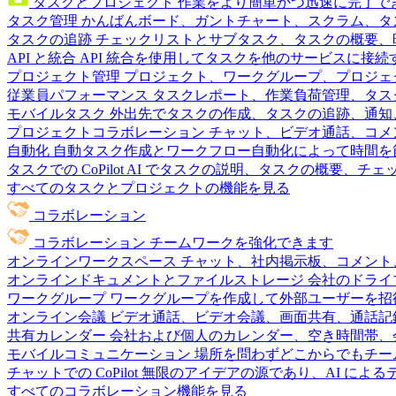
タスクとプロジェクト
作業をより簡単かつ迅速に完了で
タスク管理
かんばんボード、ガントチャート、スクラム、タ
タスクの追跡
チェックリストとサブタスク、タスクの概要、
API と統合
API 統合を使用してタスクを他のサービスに接
プロジェクト管理
プロジェクト、ワークグループ、プロジェ
従業員パフォーマンス
タスクレポート、作業負荷管理、タスク
モバイルタスク
外出先でタスクの作成、タスクの追跡、通知
プロジェクトコラボレーション
チャット、ビデオ通話、コメ
自動化
自動タスク作成とワークフロー自動化によって時間を
タスクでの CoPilot
AI でタスクの説明、タスクの概要、チ
すべてのタスクとプロジェクトの機能を見る
コラボレーション
コラボレーション
チームワークを強化できます
オンラインワークスペース
チャット、社内掲示板、コメント
オンラインドキュメントとファイルストレージ
会社のドライ
ワークグループ
ワークグループを作成して外部ユーザーを招
オンライン会議
ビデオ通話、ビデオ会議、画面共有、通話記
共有カレンダー
会社および個人のカレンダー、空き時間帯、
モバイルコミュニケーション
場所を問わずどこからでもチー
チャットでの CoPilot
無限のアイデアの源であり、AI によ
すべてのコラボレーション機能を見る