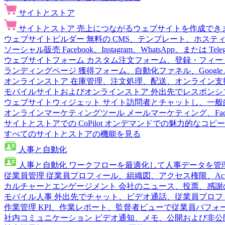
サイトとストア
サイトとストア
売上につながるウェブサイトを作成でき
ウェブサイトビルダー
無料の CMS、テンプレート、ホステ
ソーシャル販売
Facebook、Instagram、WhatsApp、または
ウェブサイトフォーム
カスタム注文フォーム、登録・フィー
ランディングページ
獲得フォーム、自動化ファネル、Google 
オンラインストア
在庫管理、注文処理、配送、オンライン支
モバイルサイトおよびオンラインストア
外出先でレスポンシ
ウェブサイトウィジェット
サイト訪問者とチャットし、一般
オンラインマーケティングツール
メールマーケティング、Fac
サイトとストアでの CoPilot
オンデマンドでの魅力的なコピー
すべてのサイトとストアの機能を見る
人事と自動化
人事と自動化
ワークフローを最適化して人事データを管
従業員管理
従業員プロフィール、組織図、アクセス権限、Active 
カルチャーとエンゲージメント
会社のニュース、投票、感謝
モバイル人事
外出先でチャット、ビデオ通話、従業員プロフ
作業管理
KPI、作業レポート、監督者ビューで従業員パフォ
社内コミュニケーション
ビデオ通知、メモ、公開および非公