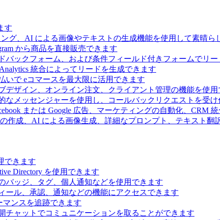
ます
ィング、AI による画像やテキストの生成機能を使用して素晴
 Telegram から商品を直接販売できます
ドバックフォーム、および条件フィールド付きフォームでリー
Analytics 統合によってリードを生成できます
払いで eコマースを最大限に活用できます
ブデザイン、オンライン注文、クライアント管理の機能を使用
的なメッセンジャーを使用し、コールバックリクエストを受け
ebook または Google 広告、マーケティングの自動化、CRM
の作成、AI による画像生成、詳細なプロンプト、テキスト翻
理できます
Directory を使用できます
のバッジ、タグ、個人通知などを使用できます
ィール、承認、通知などの機能にアクセスできます
ーマンスを追跡できます
開チャットでコミュニケーションを取ることができます