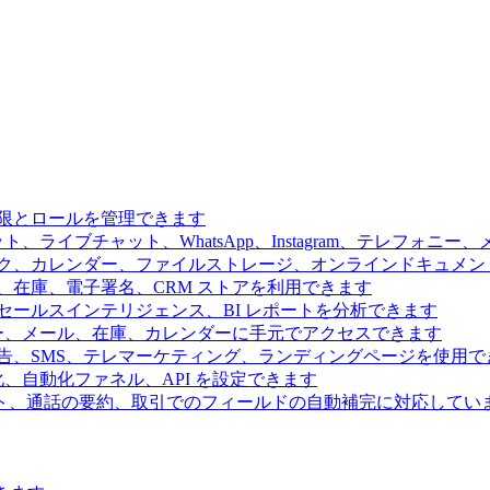
限とロールを管理できます
、ライブチャット、WhatsApp、Instagram、テレフォニ
ク、カレンダー、ファイルストレージ、オンラインドキュメン
、在庫、電子署名、CRM ストアを利用できます
ールスインテリジェンス、BI レポートを分析できます
ー、メール、在庫、カレンダーに手元でアクセスできます
告、SMS、テレマーケティング、ランディングページを使用で
、自動化ファネル、API を設定できます
ト、通話の要約、取引でのフィールドの自動補完に対応してい