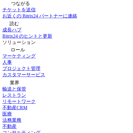
つながる
チケットを送信
お近くの Bitrix24 パートナーに連絡
読む
成長ハブ
Bitrix24 のヒントと更新
ソリューション
ロール
マーケティング
人事
プロジェクト管理
カスタマーサービス
業界
輸送と保管
レストラン
リモートワーク
不動産CRM
医療
法務業務
不動産
コンサルティング