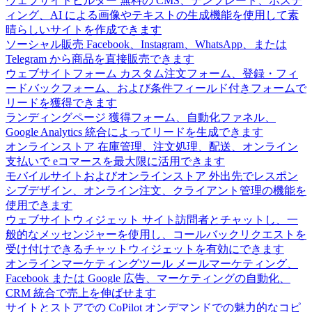
ウェブサイトビルダー
無料の CMS、テンプレート、ホステ
ィング、AI による画像やテキストの生成機能を使用して素
晴らしいサイトを作成できます
ソーシャル販売
Facebook、Instagram、WhatsApp、または
Telegram から商品を直接販売できます
ウェブサイトフォーム
カスタム注文フォーム、登録・フィ
ードバックフォーム、および条件フィールド付きフォームで
リードを獲得できます
ランディングページ
獲得フォーム、自動化ファネル、
Google Analytics 統合によってリードを生成できます
オンラインストア
在庫管理、注文処理、配送、オンライン
支払いで eコマースを最大限に活用できます
モバイルサイトおよびオンラインストア
外出先でレスポン
シブデザイン、オンライン注文、クライアント管理の機能を
使用できます
ウェブサイトウィジェット
サイト訪問者とチャットし、一
般的なメッセンジャーを使用し、コールバックリクエストを
受け付けできるチャットウィジェットを有効にできます
オンラインマーケティングツール
メールマーケティング、
Facebook または Google 広告、マーケティングの自動化、
CRM 統合で売上を伸ばせます
サイトとストアでの CoPilot
オンデマンドでの魅力的なコピ