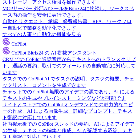
ストレージ、アクセス権限を操作できます
MCPサーバー
外部AIツールをBitrix24に接続し、ワークスペ
ース内の操作を安全に実行できます。
自動化
リクエスト、承認、経費報告書、RPA、ワークフロ
ー自動化で業務を効率化できます
すべての人事と自動化の機能を見る
CoPilot
CoPilot
Bitrix24 の AI 搭載アシスタント
CRM での CoPilot
通話音声からテキストへのトランスクリプ
ト、通話の要約、取引でのフィールドの自動補完に対応して
います
タスクでの CoPilot
AI でタスクの説明、タスクの概要、チェ
ックリスト、コメントを生成できます
チャットでの CoPilot
無限のアイデアの源であり、AI による
テキストの生成やブレインストーミングなどが可能です
サイトとストアでの CoPilot
オンデマンドでの魅力的なコピ
ーの作成、AI による画像生成、詳細なプロンプト、テキス
ト翻訳に対応しています
社内掲示板での CoPilot
スレッドの要約、AI によるアイデア
の生成、テキストの編集と作成、AI が記述する応答、テキ
スト翻訳に対応しています