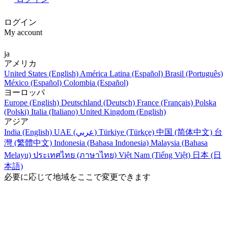
ログイン
My account
ja
アメリカ
United States (English)
América Latina (Español)
Brasil (Português)
México (Español)
Colombia (Español)
ヨーロッパ
Europe (English)
Deutschland (Deutsch)
France (Français)
Polska
(Polski)
Italia (Italiano)
United Kingdom (English)
アジア
India (English)
UAE (عربي)
Türkiye (Türkçe)
中国 (简体中文)
台
灣 (繁體中文)
Indonesia (Bahasa Indonesia)
Malaysia (Bahasa
Melayu)
ประเทศไทย (ภาษาไทย)
Việt Nam (Tiếng Việt)
日本 (日
本語)
必要に応じて地域をここで変更できます