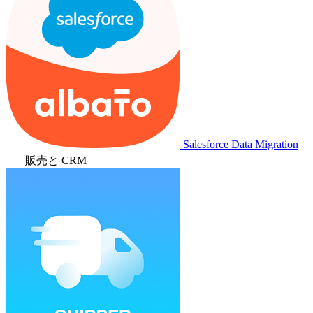
Salesforce Data Migration
販売と CRM