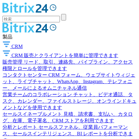
製品
CRM
CRM
販売とクライアントを簡単に管理できます
販売管理
リード、取引、連絡先、パイプライン、アクセス
権限とロールを管理できます
コンタクトセンター
CRM フォーム、ウェブサイトウィジェ
ット、ライブチャット、WhatsApp、Instagram、テレフォニ
ー、メールによるオムニチャネル通信
営業チームのコラボレーション
チャット、ビデオ通話、タ
スク、カレンダー、ファイルストレージ、オンラインドキュ
メントなどを使用できます
セールスイネーブルメント
見積、請求書、支払い、カタロ
グ、在庫、電子署名、CRM ストアを利用できます
分析とレポート
セールスファネル、従業員パフォーマン
ス、セールスインテリジェンス、BI レポートを分析できま