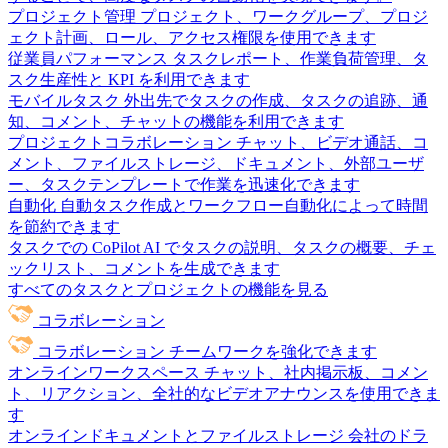
プロジェクト管理
プロジェクト、ワークグループ、プロジ
ェクト計画、ロール、アクセス権限を使用できます
従業員パフォーマンス
タスクレポート、作業負荷管理、タ
スク生産性と KPI を利用できます
モバイルタスク
外出先でタスクの作成、タスクの追跡、通
知、コメント、チャットの機能を利用できます
プロジェクトコラボレーション
チャット、ビデオ通話、コ
メント、ファイルストレージ、ドキュメント、外部ユーザ
ー、タスクテンプレートで作業を迅速化できます
自動化
自動タスク作成とワークフロー自動化によって時間
を節約できます
タスクでの CoPilot
AI でタスクの説明、タスクの概要、チェ
ックリスト、コメントを生成できます
すべてのタスクとプロジェクトの機能を見る
コラボレーション
コラボレーション
チームワークを強化できます
オンラインワークスペース
チャット、社内掲示板、コメン
ト、リアクション、全社的なビデオアナウンスを使用できま
す
オンラインドキュメントとファイルストレージ
会社のドラ