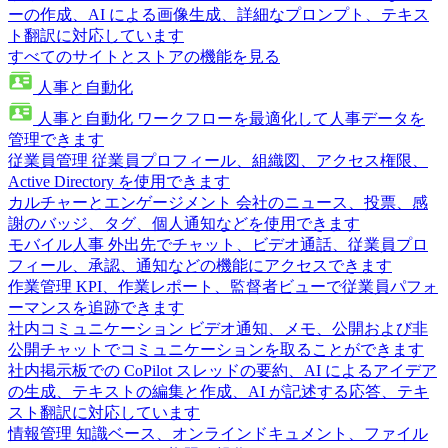
ーの作成、AI による画像生成、詳細なプロンプト、テキス
ト翻訳に対応しています
すべてのサイトとストアの機能を見る
人事と自動化
人事と自動化
ワークフローを最適化して人事データを
管理できます
従業員管理
従業員プロフィール、組織図、アクセス権限、
Active Directory を使用できます
カルチャーとエンゲージメント
会社のニュース、投票、感
謝のバッジ、タグ、個人通知などを使用できます
モバイル人事
外出先でチャット、ビデオ通話、従業員プロ
フィール、承認、通知などの機能にアクセスできます
作業管理
KPI、作業レポート、監督者ビューで従業員パフォ
ーマンスを追跡できます
社内コミュニケーション
ビデオ通知、メモ、公開および非
公開チャットでコミュニケーションを取ることができます
社内掲示板での CoPilot
スレッドの要約、AI によるアイデア
の生成、テキストの編集と作成、AI が記述する応答、テキ
スト翻訳に対応しています
情報管理
知識ベース、オンラインドキュメント、ファイル