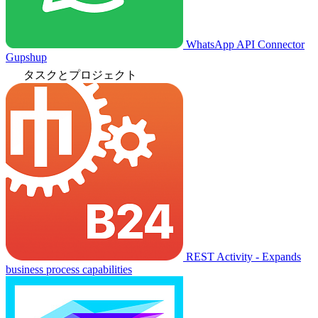
WhatsApp API Connector
Gupshup
タスクとプロジェクト
REST Activity - Expands
business process capabilities