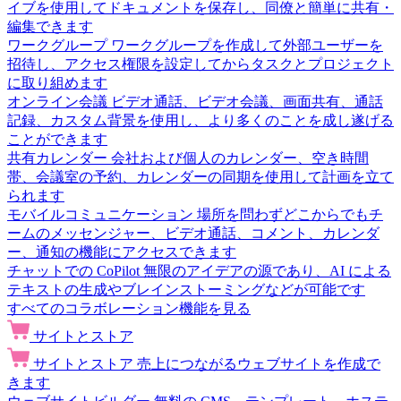
イブを使用してドキュメントを保存し、同僚と簡単に共有・
編集できます
ワークグループ
ワークグループを作成して外部ユーザーを
招待し、アクセス権限を設定してからタスクとプロジェクト
に取り組めます
オンライン会議
ビデオ通話、ビデオ会議、画面共有、通話
記録、カスタム背景を使用し、より多くのことを成し遂げる
ことができます
共有カレンダー
会社および個人のカレンダー、空き時間
帯、会議室の予約、カレンダーの同期を使用して計画を立て
られます
モバイルコミュニケーション
場所を問わずどこからでもチ
ームのメッセンジャー、ビデオ通話、コメント、カレンダ
ー、通知の機能にアクセスできます
チャットでの CoPilot
無限のアイデアの源であり、AI による
テキストの生成やブレインストーミングなどが可能です
すべてのコラボレーション機能を見る
サイトとストア
サイトとストア
売上につながるウェブサイトを作成で
きます