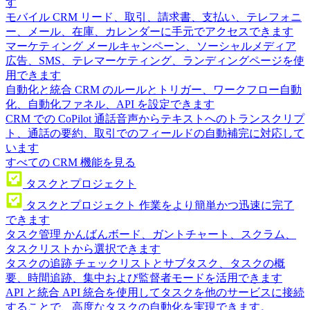
す
モバイル CRM
リード、取引、請求書、支払い、テレフォニ
ー、メール、在庫、カレンダーに手元でアクセスできます
マーケティング
メールキャンペーン、ソーシャルメディア
広告、SMS、テレマーケティング、ランディングページを使
用できます
自動化と統合
CRM のルールとトリガー、ワークフロー自動
化、自動化ファネル、API を設定できます
CRM での CoPilot
通話音声からテキストへのトランスクリプ
ト、通話の要約、取引でのフィールドの自動補完に対応して
います
すべての CRM 機能を見る
タスクとプロジェクト
タスクとプロジェクト
作業をより簡単かつ迅速に完了
できます
タスク管理
かんばんボード、ガントチャート、スクラム、
タスクリストから選択できます
タスクの追跡
チェックリストとサブタスク、タスクの概
要、時間追跡、集中および監督者モードを活用できます
API と統合
API 統合を使用してタスクを他のサービスに接続
することで、高度なタスクの自動化を実現できます。