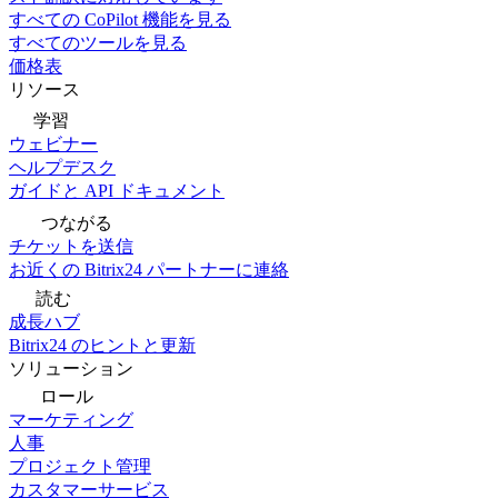
すべての CoPilot 機能を見る
すべてのツールを見る
価格表
リソース
学習
ウェビナー
ヘルプデスク
ガイドと API ドキュメント
つながる
チケットを送信
お近くの Bitrix24 パートナーに連絡
読む
成長ハブ
Bitrix24 のヒントと更新
ソリューション
ロール
マーケティング
人事
プロジェクト管理
カスタマーサービス