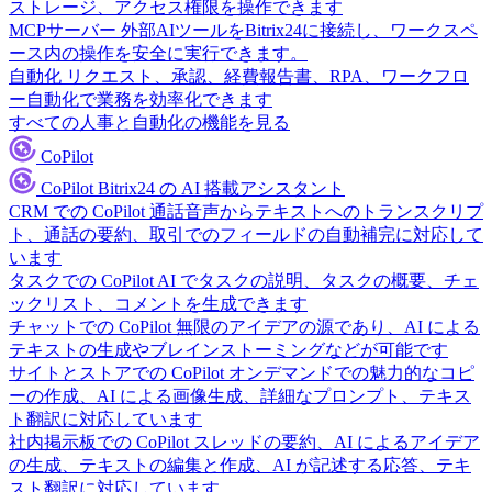
ストレージ、アクセス権限を操作できます
MCPサーバー
外部AIツールをBitrix24に接続し、ワークスペ
ース内の操作を安全に実行できます。
自動化
リクエスト、承認、経費報告書、RPA、ワークフロ
ー自動化で業務を効率化できます
すべての人事と自動化の機能を見る
CoPilot
CoPilot
Bitrix24 の AI 搭載アシスタント
CRM での CoPilot
通話音声からテキストへのトランスクリプ
ト、通話の要約、取引でのフィールドの自動補完に対応して
います
タスクでの CoPilot
AI でタスクの説明、タスクの概要、チェ
ックリスト、コメントを生成できます
チャットでの CoPilot
無限のアイデアの源であり、AI による
テキストの生成やブレインストーミングなどが可能です
サイトとストアでの CoPilot
オンデマンドでの魅力的なコピ
ーの作成、AI による画像生成、詳細なプロンプト、テキス
ト翻訳に対応しています
社内掲示板での CoPilot
スレッドの要約、AI によるアイデア
の生成、テキストの編集と作成、AI が記述する応答、テキ
スト翻訳に対応しています