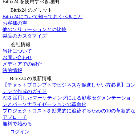
Bitrix24 を使用すべき理由
Bitrix24 のメリット
Bitrix24について知っておくべきこと
お客様の声
他のソリューションとの比較
製品のカスタマイズ
会社情報
当社について
お問い合わせ
メディアでの紹介
法的情報
Bitrix24 の最新情報
【チャットプロンプトでビジネスを促進したい方必見】コン
テンツ作成のガイド
AIを活用したマーケティングによる顧客セグメンテーショ
ンとパーソナライゼーションの革命化
プロジェクトコストを効果的に追跡するための10の革新的な
アプローチ
無料で始める
ログイン