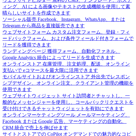
ウェブサイトビルダー
無料の CMS、テンプレート、ホステ
ィング、AI による画像やテキストの生成機能を使用して素
晴らしいサイトを作成できます
ソーシャル販売
Facebook、Instagram、WhatsApp、または
Telegram から商品を直接販売できます
ウェブサイトフォーム
カスタム注文フォーム、登録・フィ
ードバックフォーム、および条件フィールド付きフォームで
リードを獲得できます
ランディングページ
獲得フォーム、自動化ファネル、
Google Analytics 統合によってリードを生成できます
オンラインストア
在庫管理、注文処理、配送、オンライン
支払いで eコマースを最大限に活用できます
モバイルサイトおよびオンラインストア
外出先でレスポン
シブデザイン、オンライン注文、クライアント管理の機能を
使用できます
ウェブサイトウィジェット
サイト訪問者とチャットし、一
般的なメッセンジャーを使用し、コールバックリクエストを
受け付けできるチャットウィジェットを有効にできます
オンラインマーケティングツール
メールマーケティング、
Facebook または Google 広告、マーケティングの自動化、
CRM 統合で売上を伸ばせます
サイトとストアでの CoPilot
オンデマンドでの魅力的なコピ