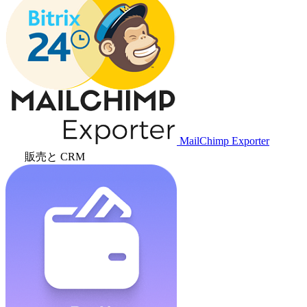
MailChimp Exporter
販売と CRM