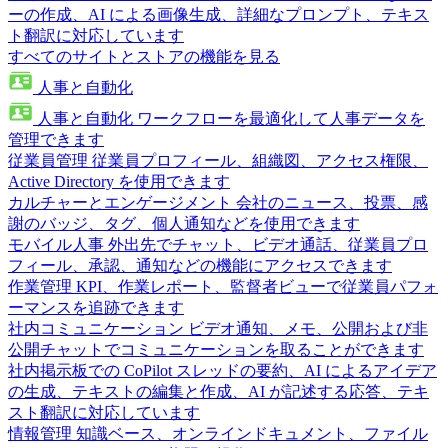
ーの作成、AI による画像生成、詳細なプロンプト、テキス
ト翻訳に対応しています
すべてのサイトとストアの機能を見る
人事と自動化
人事と自動化
ワークフローを最適化して人事データを
管理できます
従業員管理
従業員プロフィール、組織図、アクセス権限、
Active Directory を使用できます
カルチャーとエンゲージメント
会社のニュース、投票、感
謝のバッジ、タグ、個人通知などを使用できます
モバイル人事
外出先でチャット、ビデオ通話、従業員プロ
フィール、承認、通知などの機能にアクセスできます
作業管理
KPI、作業レポート、監督者ビューで従業員パフォ
ーマンスを追跡できます
社内コミュニケーション
ビデオ通知、メモ、公開および非
公開チャットでコミュニケーションを取ることができます
社内掲示板での CoPilot
スレッドの要約、AI によるアイデア
の生成、テキストの編集と作成、AI が記述する応答、テキ
スト翻訳に対応しています
情報管理
知識ベース、オンラインドキュメント、ファイル