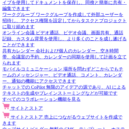
イブを使用してドキュメントを保存し、同僚と簡単に共有・
編集できます
ワークグループ
ワークグループを作成して外部ユーザーを
招待し、アクセス権限を設定してからタスクとプロジェクト
に取り組めます
オンライン会議
ビデオ通話、ビデオ会議、画面共有、通話
記録、カスタム背景を使用し、より多くのことを成し遂げる
ことができます
共有カレンダー
会社および個人のカレンダー、空き時間
帯、会議室の予約、カレンダーの同期を使用して計画を立て
られます
モバイルコミュニケーション
場所を問わずどこからでもチ
ームのメッセンジャー、ビデオ通話、コメント、カレンダ
ー、通知の機能にアクセスできます
チャットでの CoPilot
無限のアイデアの源であり、AI による
テキストの生成やブレインストーミングなどが可能です
すべてのコラボレーション機能を見る
サイトとストア
サイトとストア
売上につながるウェブサイトを作成で
きます