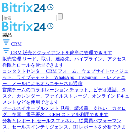
製品
CRM
CRM
販売とクライアントを簡単に管理できます
販売管理
リード、取引、連絡先、パイプライン、アクセス
権限とロールを管理できます
コンタクトセンター
CRM フォーム、ウェブサイトウィジェ
ット、ライブチャット、WhatsApp、Instagram、テレフォニ
ー、メールによるオムニチャネル通信
営業チームのコラボレーション
チャット、ビデオ通話、タ
スク、カレンダー、ファイルストレージ、オンラインドキュ
メントなどを使用できます
セールスイネーブルメント
見積、請求書、支払い、カタロ
グ、在庫、電子署名、CRM ストアを利用できます
分析とレポート
セールスファネル、従業員パフォーマン
ス、セールスインテリジェンス、BI レポートを分析できま