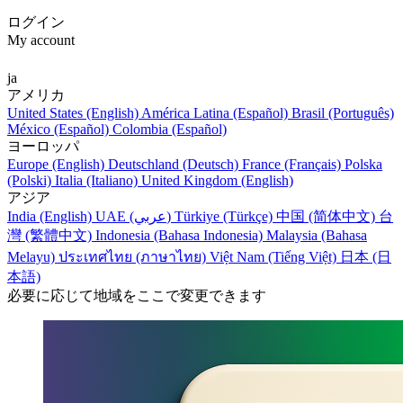
ログイン
My account
ja
アメリカ
United States (English)
América Latina (Español)
Brasil (Português)
México (Español)
Colombia (Español)
ヨーロッパ
Europe (English)
Deutschland (Deutsch)
France (Français)
Polska
(Polski)
Italia (Italiano)
United Kingdom (English)
アジア
India (English)
UAE (عربي)
Türkiye (Türkçe)
中国 (简体中文)
台
灣 (繁體中文)
Indonesia (Bahasa Indonesia)
Malaysia (Bahasa
Melayu)
ประเทศไทย (ภาษาไทย)
Việt Nam (Tiếng Việt)
日本 (日
本語)
必要に応じて地域をここで変更できます