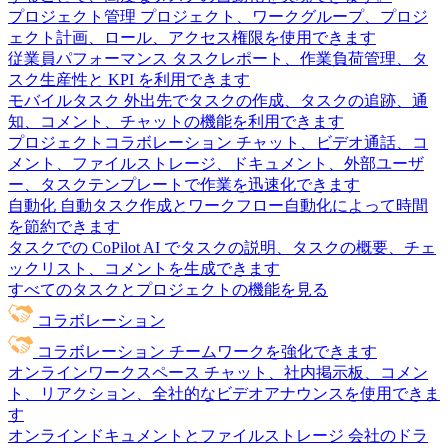
プロジェクト管理
プロジェクト、ワークグループ、プロジ
ェクト計画、ロール、アクセス権限を使用できます
従業員パフォーマンス
タスクレポート、作業負荷管理、タ
スク生産性と KPI を利用できます
モバイルタスク
外出先でタスクの作成、タスクの追跡、通
知、コメント、チャットの機能を利用できます
プロジェクトコラボレーション
チャット、ビデオ通話、コ
メント、ファイルストレージ、ドキュメント、外部ユーザ
ー、タスクテンプレートで作業を迅速化できます
自動化
自動タスク作成とワークフロー自動化によって時間
を節約できます
タスクでの CoPilot
AI でタスクの説明、タスクの概要、チェ
ックリスト、コメントを生成できます
すべてのタスクとプロジェクトの機能を見る
コラボレーション
コラボレーション
チームワークを強化できます
オンラインワークスペース
チャット、社内掲示板、コメン
ト、リアクション、全社的なビデオアナウンスを使用できま
す
オンラインドキュメントとファイルストレージ
会社のドラ