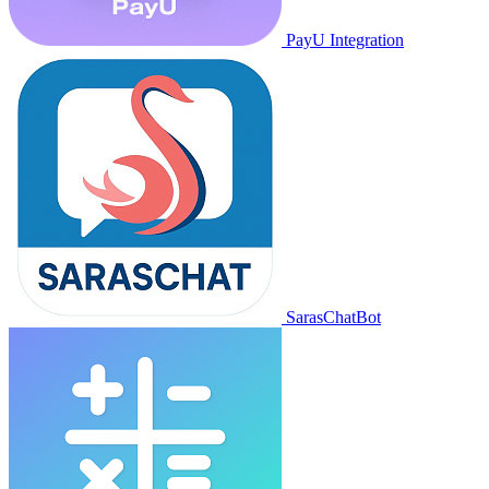
PayU Integration
SarasChatBot