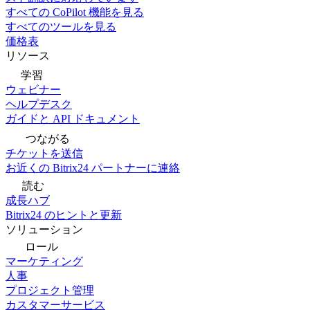
すべての CoPilot 機能を見る
すべてのツールを見る
価格表
リソース
学習
ウェビナー
ヘルプデスク
ガイドと API ドキュメント
つながる
チケットを送信
お近くの Bitrix24 パートナーに連絡
読む
成長ハブ
Bitrix24 のヒントと更新
ソリューション
ロール
マーケティング
人事
プロジェクト管理
カスタマーサービス