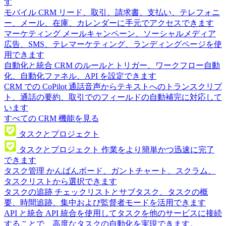
す
モバイル CRM
リード、取引、請求書、支払い、テレフォニ
ー、メール、在庫、カレンダーに手元でアクセスできます
マーケティング
メールキャンペーン、ソーシャルメディア
広告、SMS、テレマーケティング、ランディングページを使
用できます
自動化と統合
CRM のルールとトリガー、ワークフロー自動
化、自動化ファネル、API を設定できます
CRM での CoPilot
通話音声からテキストへのトランスクリプ
ト、通話の要約、取引でのフィールドの自動補完に対応して
います
すべての CRM 機能を見る
タスクとプロジェクト
タスクとプロジェクト
作業をより簡単かつ迅速に完了
できます
タスク管理
かんばんボード、ガントチャート、スクラム、
タスクリストから選択できます
タスクの追跡
チェックリストとサブタスク、タスクの概
要、時間追跡、集中および監督者モードを活用できます
API と統合
API 統合を使用してタスクを他のサービスに接続
することで、高度なタスクの自動化を実現できます。