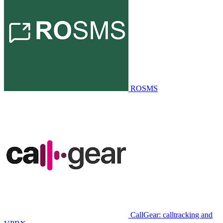
ROSMS
CallGear: calltracking and