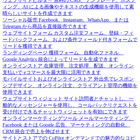
ウェブサイトビルダー
無料の CMS、テンプレート、ホステ
ィング、AI による画像やテキストの生成機能を使用して素
晴らしいサイトを作成できます
ソーシャル販売
Facebook、Instagram、WhatsApp、または
Telegram から商品を直接販売できます
ウェブサイトフォーム
カスタム注文フォーム、登録・フィ
ードバックフォーム、および条件フィールド付きフォームで
リードを獲得できます
ランディングページ
獲得フォーム、自動化ファネル、
Google Analytics 統合によってリードを生成できます
オンラインストア
在庫管理、注文処理、配送、オンライン
支払いで eコマースを最大限に活用できます
モバイルサイトおよびオンラインストア
外出先でレスポン
シブデザイン、オンライン注文、クライアント管理の機能を
使用できます
ウェブサイトウィジェット
サイト訪問者とチャットし、一
般的なメッセンジャーを使用し、コールバックリクエストを
受け付けできるチャットウィジェットを有効にできます
オンラインマーケティングツール
メールマーケティング、
Facebook または Google 広告、マーケティングの自動化、
CRM 統合で売上を伸ばせます
サイトとストアでの CoPilot
オンデマンドでの魅力的なコピ