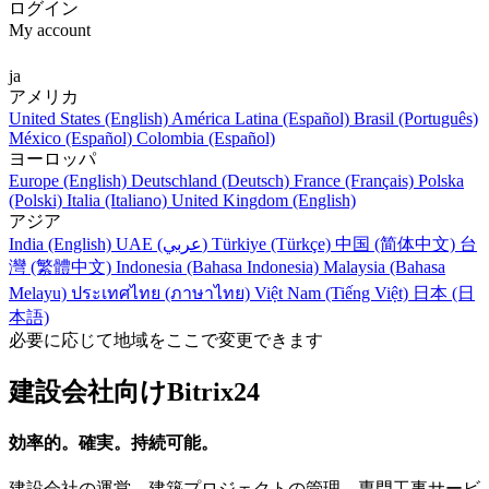
ログイン
My account
ja
アメリカ
United States (English)
América Latina (Español)
Brasil (Português)
México (Español)
Colombia (Español)
ヨーロッパ
Europe (English)
Deutschland (Deutsch)
France (Français)
Polska
(Polski)
Italia (Italiano)
United Kingdom (English)
アジア
India (English)
UAE (عربي)
Türkiye (Türkçe)
中国 (简体中文)
台
灣 (繁體中文)
Indonesia (Bahasa Indonesia)
Malaysia (Bahasa
Melayu)
ประเทศไทย (ภาษาไทย)
Việt Nam (Tiếng Việt)
日本 (日
本語)
必要に応じて地域をここで変更できます
建設会社向けBitrix24
効率的。確実。持続可能。
建設会社の運営、建築プロジェクトの管理、専門工事サービ