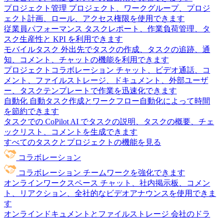
プロジェクト管理
プロジェクト、ワークグループ、プロジ
ェクト計画、ロール、アクセス権限を使用できます
従業員パフォーマンス
タスクレポート、作業負荷管理、タ
スク生産性と KPI を利用できます
モバイルタスク
外出先でタスクの作成、タスクの追跡、通
知、コメント、チャットの機能を利用できます
プロジェクトコラボレーション
チャット、ビデオ通話、コ
メント、ファイルストレージ、ドキュメント、外部ユーザ
ー、タスクテンプレートで作業を迅速化できます
自動化
自動タスク作成とワークフロー自動化によって時間
を節約できます
タスクでの CoPilot
AI でタスクの説明、タスクの概要、チェ
ックリスト、コメントを生成できます
すべてのタスクとプロジェクトの機能を見る
コラボレーション
コラボレーション
チームワークを強化できます
オンラインワークスペース
チャット、社内掲示板、コメン
ト、リアクション、全社的なビデオアナウンスを使用できま
す
オンラインドキュメントとファイルストレージ
会社のドラ