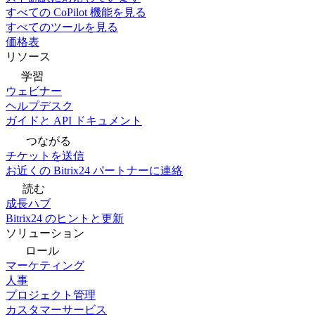
すべての CoPilot 機能を見る
すべてのツールを見る
価格表
リソース
学習
ウェビナー
ヘルプデスク
ガイドと API ドキュメント
つながる
チケットを送信
お近くの Bitrix24 パートナーに連絡
読む
成長ハブ
Bitrix24 のヒントと更新
ソリューション
ロール
マーケティング
人事
プロジェクト管理
カスタマーサービス