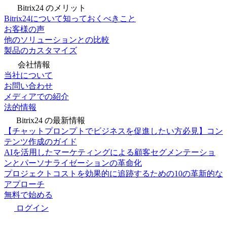
Bitrix24 のメリット
Bitrix24について知っておくべきこと
お客様の声
他のソリューションとの比較
製品のカスタマイズ
会社情報
当社について
お問い合わせ
メディアでの紹介
法的情報
Bitrix24 の最新情報
【チャットプロンプトでビジネスを促進したい方必見】コン
テンツ作成のガイド
AIを活用したマーケティングによる顧客セグメンテーショ
ンとパーソナライゼーションの革命化
プロジェクトコストを効果的に追跡するための10の革新的な
アプローチ
無料で始める
ログイン