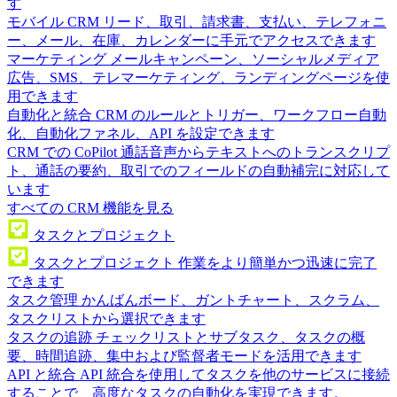
す
モバイル CRM
リード、取引、請求書、支払い、テレフォニ
ー、メール、在庫、カレンダーに手元でアクセスできます
マーケティング
メールキャンペーン、ソーシャルメディア
広告、SMS、テレマーケティング、ランディングページを使
用できます
自動化と統合
CRM のルールとトリガー、ワークフロー自動
化、自動化ファネル、API を設定できます
CRM での CoPilot
通話音声からテキストへのトランスクリプ
ト、通話の要約、取引でのフィールドの自動補完に対応して
います
すべての CRM 機能を見る
タスクとプロジェクト
タスクとプロジェクト
作業をより簡単かつ迅速に完了
できます
タスク管理
かんばんボード、ガントチャート、スクラム、
タスクリストから選択できます
タスクの追跡
チェックリストとサブタスク、タスクの概
要、時間追跡、集中および監督者モードを活用できます
API と統合
API 統合を使用してタスクを他のサービスに接続
することで、高度なタスクの自動化を実現できます。