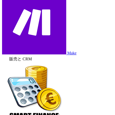
Make
販売と CRM