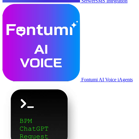
SerwerSMS Integration
Fontumi AI Voice iAgents