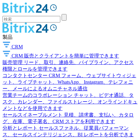
製品
CRM
CRM
販売とクライアントを簡単に管理できます
販売管理
リード、取引、連絡先、パイプライン、アクセス
権限とロールを管理できます
コンタクトセンター
CRM フォーム、ウェブサイトウィジェ
ット、ライブチャット、WhatsApp、Instagram、テレフォニ
ー、メールによるオムニチャネル通信
営業チームのコラボレーション
チャット、ビデオ通話、タ
スク、カレンダー、ファイルストレージ、オンラインドキュ
メントなどを使用できます
セールスイネーブルメント
見積、請求書、支払い、カタロ
グ、在庫、電子署名、CRM ストアを利用できます
分析とレポート
セールスファネル、従業員パフォーマン
ス、セールスインテリジェンス、BI レポートを分析できま