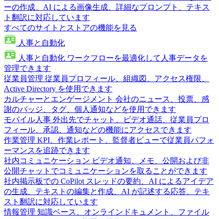
ーの作成、AI による画像生成、詳細なプロンプト、テキス
ト翻訳に対応しています
すべてのサイトとストアの機能を見る
人事と自動化
人事と自動化
ワークフローを最適化して人事データを
管理できます
従業員管理
従業員プロフィール、組織図、アクセス権限、
Active Directory を使用できます
カルチャーとエンゲージメント
会社のニュース、投票、感
謝のバッジ、タグ、個人通知などを使用できます
モバイル人事
外出先でチャット、ビデオ通話、従業員プロ
フィール、承認、通知などの機能にアクセスできます
作業管理
KPI、作業レポート、監督者ビューで従業員パフォ
ーマンスを追跡できます
社内コミュニケーション
ビデオ通知、メモ、公開および非
公開チャットでコミュニケーションを取ることができます
社内掲示板での CoPilot
スレッドの要約、AI によるアイデア
の生成、テキストの編集と作成、AI が記述する応答、テキ
スト翻訳に対応しています
情報管理
知識ベース、オンラインドキュメント、ファイル