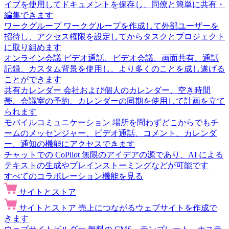
イブを使用してドキュメントを保存し、同僚と簡単に共有・
編集できます
ワークグループ
ワークグループを作成して外部ユーザーを
招待し、アクセス権限を設定してからタスクとプロジェクト
に取り組めます
オンライン会議
ビデオ通話、ビデオ会議、画面共有、通話
記録、カスタム背景を使用し、より多くのことを成し遂げる
ことができます
共有カレンダー
会社および個人のカレンダー、空き時間
帯、会議室の予約、カレンダーの同期を使用して計画を立て
られます
モバイルコミュニケーション
場所を問わずどこからでもチ
ームのメッセンジャー、ビデオ通話、コメント、カレンダ
ー、通知の機能にアクセスできます
チャットでの CoPilot
無限のアイデアの源であり、AI による
テキストの生成やブレインストーミングなどが可能です
すべてのコラボレーション機能を見る
サイトとストア
サイトとストア
売上につながるウェブサイトを作成で
きます