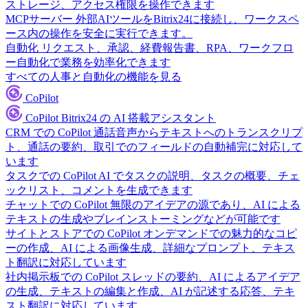
ストレージ、アクセス権限を操作できます
MCPサーバー
外部AIツールをBitrix24に接続し、ワークスペ
ース内の操作を安全に実行できます。
自動化
リクエスト、承認、経費報告書、RPA、ワークフロ
ー自動化で業務を効率化できます
すべての人事と自動化の機能を見る
CoPilot
CoPilot
Bitrix24 の AI 搭載アシスタント
CRM での CoPilot
通話音声からテキストへのトランスクリプ
ト、通話の要約、取引でのフィールドの自動補完に対応して
います
タスクでの CoPilot
AI でタスクの説明、タスクの概要、チェ
ックリスト、コメントを生成できます
チャットでの CoPilot
無限のアイデアの源であり、AI による
テキストの生成やブレインストーミングなどが可能です
サイトとストアでの CoPilot
オンデマンドでの魅力的なコピ
ーの作成、AI による画像生成、詳細なプロンプト、テキス
ト翻訳に対応しています
社内掲示板での CoPilot
スレッドの要約、AI によるアイデア
の生成、テキストの編集と作成、AI が記述する応答、テキ
スト翻訳に対応しています