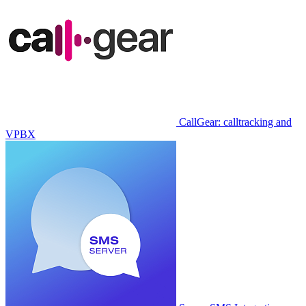
CallGear: calltracking and
VPBX