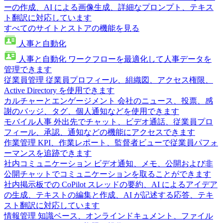
ーの作成、AI による画像生成、詳細なプロンプト、テキス
ト翻訳に対応しています
すべてのサイトとストアの機能を見る
人事と自動化
人事と自動化
ワークフローを最適化して人事データを
管理できます
従業員管理
従業員プロフィール、組織図、アクセス権限、
Active Directory を使用できます
カルチャーとエンゲージメント
会社のニュース、投票、感
謝のバッジ、タグ、個人通知などを使用できます
モバイル人事
外出先でチャット、ビデオ通話、従業員プロ
フィール、承認、通知などの機能にアクセスできます
作業管理
KPI、作業レポート、監督者ビューで従業員パフォ
ーマンスを追跡できます
社内コミュニケーション
ビデオ通知、メモ、公開および非
公開チャットでコミュニケーションを取ることができます
社内掲示板での CoPilot
スレッドの要約、AI によるアイデア
の生成、テキストの編集と作成、AI が記述する応答、テキ
スト翻訳に対応しています
情報管理
知識ベース、オンラインドキュメント、ファイル