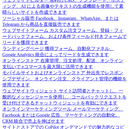
ウェブサイトビルダー
無料の CMS、テンプレート、ホステ
ィング、AI による画像やテキストの生成機能を使用して素
晴らしいサイトを作成できます
ソーシャル販売
Facebook、Instagram、WhatsApp、または
Telegram から商品を直接販売できます
ウェブサイトフォーム
カスタム注文フォーム、登録・フィ
ードバックフォーム、および条件フィールド付きフォームで
リードを獲得できます
ランディングページ
獲得フォーム、自動化ファネル、
Google Analytics 統合によってリードを生成できます
オンラインストア
在庫管理、注文処理、配送、オンライン
支払いで eコマースを最大限に活用できます
モバイルサイトおよびオンラインストア
外出先でレスポン
シブデザイン、オンライン注文、クライアント管理の機能を
使用できます
ウェブサイトウィジェット
サイト訪問者とチャットし、一
般的なメッセンジャーを使用し、コールバックリクエストを
受け付けできるチャットウィジェットを有効にできます
オンラインマーケティングツール
メールマーケティング、
Facebook または Google 広告、マーケティングの自動化、
CRM 統合で売上を伸ばせます
サイトとストアでの CoPilot
オンデマンドでの魅力的なコピ