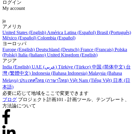
ログイン
My account
ja
アメリカ
United States (English)
América Latina (Español)
Brasil (Português)
México (Español)
Colombia (Español)
ヨーロッパ
Europe (English)
Deutschland (Deutsch)
France (Français)
Polska
(Polski)
Italia (Italiano)
United Kingdom (English)
アジア
India (English)
UAE (عربي)
Türkiye (Türkçe)
中国 (简体中文)
台
灣 (繁體中文)
Indonesia (Bahasa Indonesia)
Malaysia (Bahasa
Melayu)
ประเทศไทย (ภาษาไทย)
Việt Nam (Tiếng Việt)
日本 (日
本語)
必要に応じて地域をここで変更できます
ブログ
プロジェクト計画101 - 計画ツール、テンプレート、
方法論について