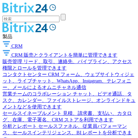
製品
CRM
CRM
販売とクライアントを簡単に管理できます
販売管理
リード、取引、連絡先、パイプライン、アクセス
権限とロールを管理できます
コンタクトセンター
CRM フォーム、ウェブサイトウィジェ
ット、ライブチャット、WhatsApp、Instagram、テレフォニ
ー、メールによるオムニチャネル通信
営業チームのコラボレーション
チャット、ビデオ通話、タ
スク、カレンダー、ファイルストレージ、オンラインドキュ
メントなどを使用できます
セールスイネーブルメント
見積、請求書、支払い、カタロ
グ、在庫、電子署名、CRM ストアを利用できます
分析とレポート
セールスファネル、従業員パフォーマン
ス、セールスインテリジェンス、BI レポートを分析できま