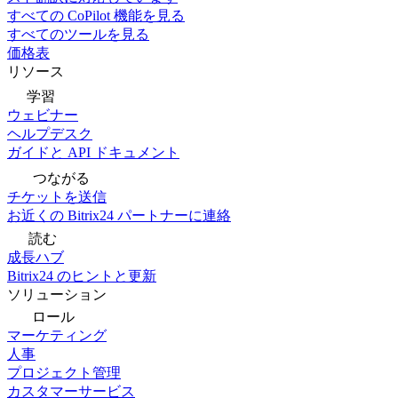
すべての CoPilot 機能を見る
すべてのツールを見る
価格表
リソース
学習
ウェビナー
ヘルプデスク
ガイドと API ドキュメント
つながる
チケットを送信
お近くの Bitrix24 パートナーに連絡
読む
成長ハブ
Bitrix24 のヒントと更新
ソリューション
ロール
マーケティング
人事
プロジェクト管理
カスタマーサービス