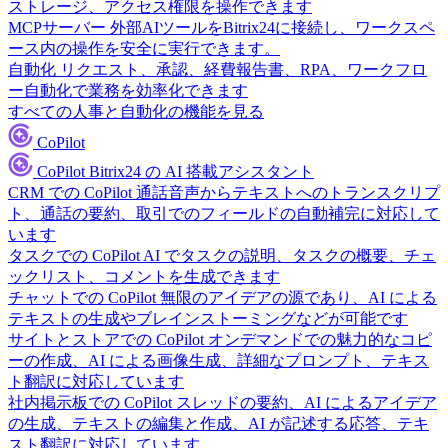
ストレージ、アクセス権限を操作できます
MCPサーバー
外部AIツールをBitrix24に接続し、ワークスペ
ース内の操作を安全に実行できます。
自動化
リクエスト、承認、経費報告書、RPA、ワークフロ
ー自動化で業務を効率化できます
すべての人事と自動化の機能を見る
CoPilot
CoPilot
Bitrix24 の AI 搭載アシスタント
CRM での CoPilot
通話音声からテキストへのトランスクリプ
ト、通話の要約、取引でのフィールドの自動補完に対応して
います
タスクでの CoPilot
AI でタスクの説明、タスクの概要、チェ
ックリスト、コメントを生成できます
チャットでの CoPilot
無限のアイデアの源であり、AI による
テキストの生成やブレインストーミングなどが可能です
サイトとストアでの CoPilot
オンデマンドでの魅力的なコピ
ーの作成、AI による画像生成、詳細なプロンプト、テキス
ト翻訳に対応しています
社内掲示板での CoPilot
スレッドの要約、AI によるアイデア
の生成、テキストの編集と作成、AI が記述する応答、テキ
スト翻訳に対応しています