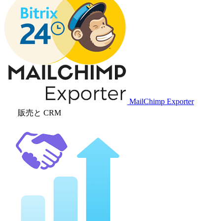
MailChimp Exporter
販売と CRM