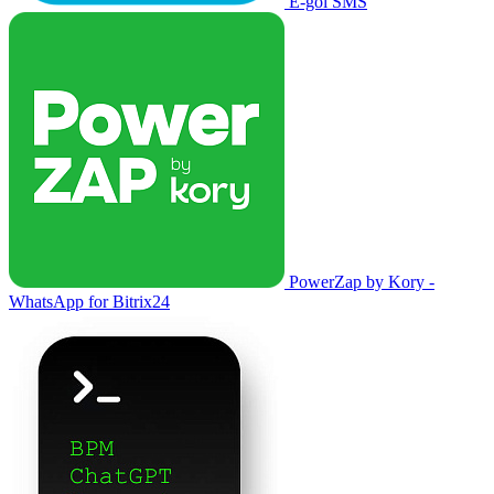
E-goi SMS
PowerZap by Kory -
WhatsApp for Bitrix24