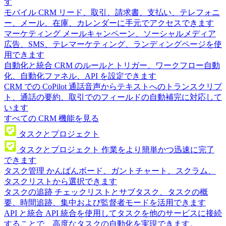
す
モバイル CRM
リード、取引、請求書、支払い、テレフォニ
ー、メール、在庫、カレンダーに手元でアクセスできます
マーケティング
メールキャンペーン、ソーシャルメディア
広告、SMS、テレマーケティング、ランディングページを使
用できます
自動化と統合
CRM のルールとトリガー、ワークフロー自動
化、自動化ファネル、API を設定できます
CRM での CoPilot
通話音声からテキストへのトランスクリプ
ト、通話の要約、取引でのフィールドの自動補完に対応して
います
すべての CRM 機能を見る
タスクとプロジェクト
タスクとプロジェクト
作業をより簡単かつ迅速に完了
できます
タスク管理
かんばんボード、ガントチャート、スクラム、
タスクリストから選択できます
タスクの追跡
チェックリストとサブタスク、タスクの概
要、時間追跡、集中および監督者モードを活用できます
API と統合
API 統合を使用してタスクを他のサービスに接続
することで、高度なタスクの自動化を実現できます。