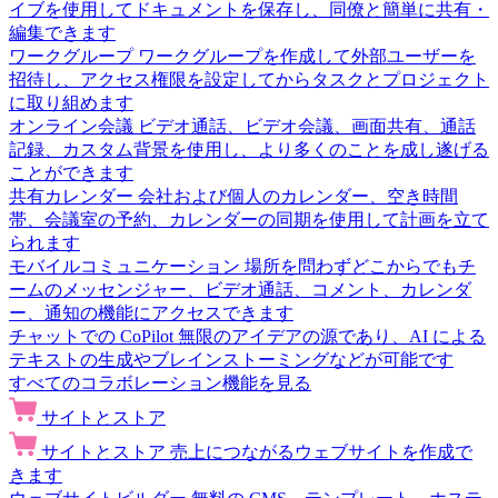
イブを使用してドキュメントを保存し、同僚と簡単に共有・
編集できます
ワークグループ
ワークグループを作成して外部ユーザーを
招待し、アクセス権限を設定してからタスクとプロジェクト
に取り組めます
オンライン会議
ビデオ通話、ビデオ会議、画面共有、通話
記録、カスタム背景を使用し、より多くのことを成し遂げる
ことができます
共有カレンダー
会社および個人のカレンダー、空き時間
帯、会議室の予約、カレンダーの同期を使用して計画を立て
られます
モバイルコミュニケーション
場所を問わずどこからでもチ
ームのメッセンジャー、ビデオ通話、コメント、カレンダ
ー、通知の機能にアクセスできます
チャットでの CoPilot
無限のアイデアの源であり、AI による
テキストの生成やブレインストーミングなどが可能です
すべてのコラボレーション機能を見る
サイトとストア
サイトとストア
売上につながるウェブサイトを作成で
きます