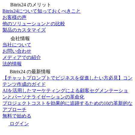
Bitrix24 のメリット
Bitrix24について知っておくべきこと
お客様の声
他のソリューションとの比較
製品のカスタマイズ
会社情報
当社について
お問い合わせ
メディアでの紹介
法的情報
Bitrix24 の最新情報
【チャットプロンプトでビジネスを促進したい方必見】コン
テンツ作成のガイド
AIを活用したマーケティングによる顧客セグメンテーショ
ンとパーソナライゼーションの革命化
プロジェクトコストを効果的に追跡するための10の革新的な
アプローチ
無料で始める
ログイン