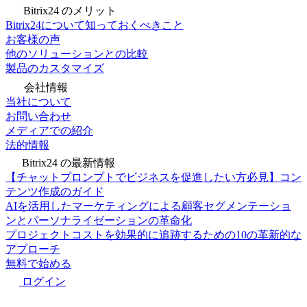
Bitrix24 のメリット
Bitrix24について知っておくべきこと
お客様の声
他のソリューションとの比較
製品のカスタマイズ
会社情報
当社について
お問い合わせ
メディアでの紹介
法的情報
Bitrix24 の最新情報
【チャットプロンプトでビジネスを促進したい方必見】コン
テンツ作成のガイド
AIを活用したマーケティングによる顧客セグメンテーショ
ンとパーソナライゼーションの革命化
プロジェクトコストを効果的に追跡するための10の革新的な
アプローチ
無料で始める
ログイン