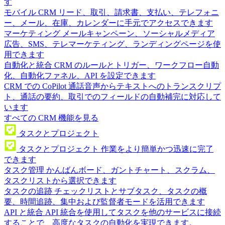
す
モバイル CRM
リード、取引、請求書、支払い、テレフォニ
ー、メール、在庫、カレンダーに手元でアクセスできます
マーケティング
メールキャンペーン、ソーシャルメディア
広告、SMS、テレマーケティング、ランディングページを使
用できます
自動化と統合
CRM のルールとトリガー、ワークフロー自動
化、自動化ファネル、API を設定できます
CRM での CoPilot
通話音声からテキストへのトランスクリプ
ト、通話の要約、取引でのフィールドの自動補完に対応して
います
すべての CRM 機能を見る
タスクとプロジェクト
タスクとプロジェクト
作業をより簡単かつ迅速に完了
できます
タスク管理
かんばんボード、ガントチャート、スクラム、
タスクリストから選択できます
タスクの追跡
チェックリストとサブタスク、タスクの概
要、時間追跡、集中および監督者モードを活用できます
API と統合
API 統合を使用してタスクを他のサービスに接続
することで、高度なタスクの自動化を実現できます。