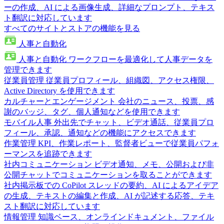
ーの作成、AI による画像生成、詳細なプロンプト、テキス
ト翻訳に対応しています
すべてのサイトとストアの機能を見る
人事と自動化
人事と自動化
ワークフローを最適化して人事データを
管理できます
従業員管理
従業員プロフィール、組織図、アクセス権限、
Active Directory を使用できます
カルチャーとエンゲージメント
会社のニュース、投票、感
謝のバッジ、タグ、個人通知などを使用できます
モバイル人事
外出先でチャット、ビデオ通話、従業員プロ
フィール、承認、通知などの機能にアクセスできます
作業管理
KPI、作業レポート、監督者ビューで従業員パフォ
ーマンスを追跡できます
社内コミュニケーション
ビデオ通知、メモ、公開および非
公開チャットでコミュニケーションを取ることができます
社内掲示板での CoPilot
スレッドの要約、AI によるアイデア
の生成、テキストの編集と作成、AI が記述する応答、テキ
スト翻訳に対応しています
情報管理
知識ベース、オンラインドキュメント、ファイル