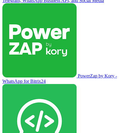
Telegram, WhatsApp Business API, and Social Media
PowerZap by Kory -
WhatsApp for Bitrix24