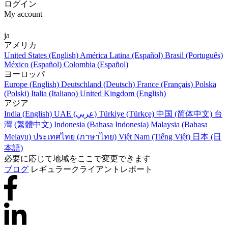
ログイン
My account
ja
アメリカ
United States (English)
América Latina (Español)
Brasil (Português)
México (Español)
Colombia (Español)
ヨーロッパ
Europe (English)
Deutschland (Deutsch)
France (Français)
Polska
(Polski)
Italia (Italiano)
United Kingdom (English)
アジア
India (English)
UAE (عربي)
Türkiye (Türkçe)
中国 (简体中文)
台
灣 (繁體中文)
Indonesia (Bahasa Indonesia)
Malaysia (Bahasa
Melayu)
ประเทศไทย (ภาษาไทย)
Việt Nam (Tiếng Việt)
日本 (日
本語)
必要に応じて地域をここで変更できます
ブログ
レギュラークライアントレポート