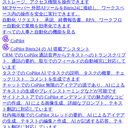
ストレージ、アクセス権限を操作できます
MCPサーバー
外部AIツールをBitrix24に接続し、ワークスペ
ース内の操作を安全に実行できます。
自動化
リクエスト、承認、経費報告書、RPA、ワークフロ
ー自動化で業務を効率化できます
すべての人事と自動化の機能を見る
CoPilot
CoPilot
Bitrix24 の AI 搭載アシスタント
CRM での CoPilot
通話音声からテキストへのトランスクリプ
ト、通話の要約、取引でのフィールドの自動補完に対応して
います
タスクでの CoPilot
AI でタスクの説明、タスクの概要、チェ
ックリスト、コメントを生成できます
チャットでの CoPilot
無限のアイデアの源であり、AI による
テキストの生成やブレインストーミングなどが可能です
サイトとストアでの CoPilot
オンデマンドでの魅力的なコピ
ーの作成、AI による画像生成、詳細なプロンプト、テキス
ト翻訳に対応しています
社内掲示板での CoPilot
スレッドの要約、AI によるアイデア
の生成、テキストの編集と作成、AI が記述する応答、テキ
スト翻訳に対応しています