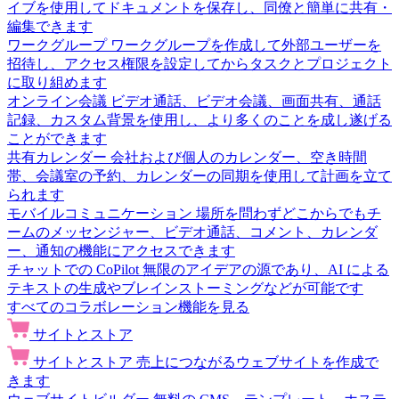
イブを使用してドキュメントを保存し、同僚と簡単に共有・
編集できます
ワークグループ
ワークグループを作成して外部ユーザーを
招待し、アクセス権限を設定してからタスクとプロジェクト
に取り組めます
オンライン会議
ビデオ通話、ビデオ会議、画面共有、通話
記録、カスタム背景を使用し、より多くのことを成し遂げる
ことができます
共有カレンダー
会社および個人のカレンダー、空き時間
帯、会議室の予約、カレンダーの同期を使用して計画を立て
られます
モバイルコミュニケーション
場所を問わずどこからでもチ
ームのメッセンジャー、ビデオ通話、コメント、カレンダ
ー、通知の機能にアクセスできます
チャットでの CoPilot
無限のアイデアの源であり、AI による
テキストの生成やブレインストーミングなどが可能です
すべてのコラボレーション機能を見る
サイトとストア
サイトとストア
売上につながるウェブサイトを作成で
きます