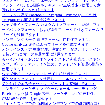
ウェブサイトビルダー
無料の CMS、テンプレート、ホステ
ィング、AI による画像やテキストの生成機能を使用して素
晴らしいサイトを作成できます
ソーシャル販売
Facebook、Instagram、WhatsApp、または
Telegram から商品を直接販売できます
ウェブサイトフォーム
カスタム注文フォーム、登録・フィ
ードバックフォーム、および条件フィールド付きフォームで
リードを獲得できます
ランディングページ
獲得フォーム、自動化ファネル、
Google Analytics 統合によってリードを生成できます
オンラインストア
在庫管理、注文処理、配送、オンライン
支払いで eコマースを最大限に活用できます
モバイルサイトおよびオンラインストア
外出先でレスポン
シブデザイン、オンライン注文、クライアント管理の機能を
使用できます
ウェブサイトウィジェット
サイト訪問者とチャットし、一
般的なメッセンジャーを使用し、コールバックリクエストを
受け付けできるチャットウィジェットを有効にできます
オンラインマーケティングツール
メールマーケティング、
Facebook または Google 広告、マーケティングの自動化、
CRM 統合で売上を伸ばせます
サイトとストアでの CoPilot
オンデマンドでの魅力的なコピ