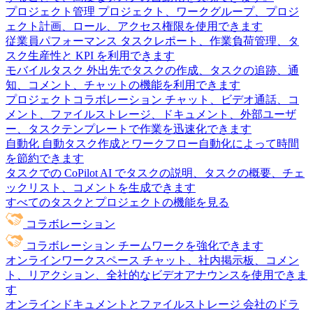
プロジェクト管理
プロジェクト、ワークグループ、プロジ
ェクト計画、ロール、アクセス権限を使用できます
従業員パフォーマンス
タスクレポート、作業負荷管理、タ
スク生産性と KPI を利用できます
モバイルタスク
外出先でタスクの作成、タスクの追跡、通
知、コメント、チャットの機能を利用できます
プロジェクトコラボレーション
チャット、ビデオ通話、コ
メント、ファイルストレージ、ドキュメント、外部ユーザ
ー、タスクテンプレートで作業を迅速化できます
自動化
自動タスク作成とワークフロー自動化によって時間
を節約できます
タスクでの CoPilot
AI でタスクの説明、タスクの概要、チェ
ックリスト、コメントを生成できます
すべてのタスクとプロジェクトの機能を見る
コラボレーション
コラボレーション
チームワークを強化できます
オンラインワークスペース
チャット、社内掲示板、コメン
ト、リアクション、全社的なビデオアナウンスを使用できま
す
オンラインドキュメントとファイルストレージ
会社のドラ