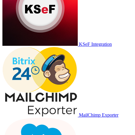
KSeF Integration
MailChimp Exporter