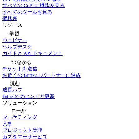
すべての CoPilot 機能を見る
すべてのツールを見る
価格表
リソース
学習
ウェビナー
ヘルプデスク
ガイドと API ドキュメント
つながる
チケットを送信
お近くの Bitrix24 パートナーに連絡
読む
成長ハブ
Bitrix24 のヒントと更新
ソリューション
ロール
マーケティング
人事
プロジェクト管理
カスタマーサービス