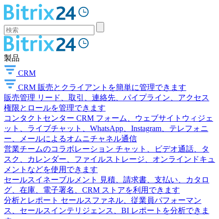
製品
CRM
CRM
販売とクライアントを簡単に管理できます
販売管理
リード、取引、連絡先、パイプライン、アクセス
権限とロールを管理できます
コンタクトセンター
CRM フォーム、ウェブサイトウィジェ
ット、ライブチャット、WhatsApp、Instagram、テレフォニ
ー、メールによるオムニチャネル通信
営業チームのコラボレーション
チャット、ビデオ通話、タ
スク、カレンダー、ファイルストレージ、オンラインドキュ
メントなどを使用できます
セールスイネーブルメント
見積、請求書、支払い、カタロ
グ、在庫、電子署名、CRM ストアを利用できます
分析とレポート
セールスファネル、従業員パフォーマン
ス、セールスインテリジェンス、BI レポートを分析できま