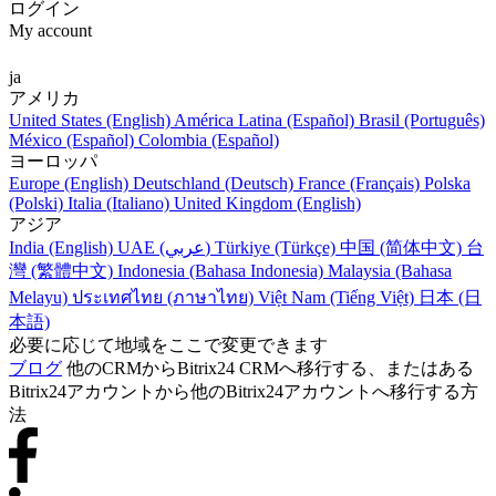
ログイン
My account
ja
アメリカ
United States (English)
América Latina (Español)
Brasil (Português)
México (Español)
Colombia (Español)
ヨーロッパ
Europe (English)
Deutschland (Deutsch)
France (Français)
Polska
(Polski)
Italia (Italiano)
United Kingdom (English)
アジア
India (English)
UAE (عربي)
Türkiye (Türkçe)
中国 (简体中文)
台
灣 (繁體中文)
Indonesia (Bahasa Indonesia)
Malaysia (Bahasa
Melayu)
ประเทศไทย (ภาษาไทย)
Việt Nam (Tiếng Việt)
日本 (日
本語)
必要に応じて地域をここで変更できます
ブログ
他のCRMからBitrix24 CRMへ移行する、またはある
Bitrix24アカウントから他のBitrix24アカウントへ移行する方
法