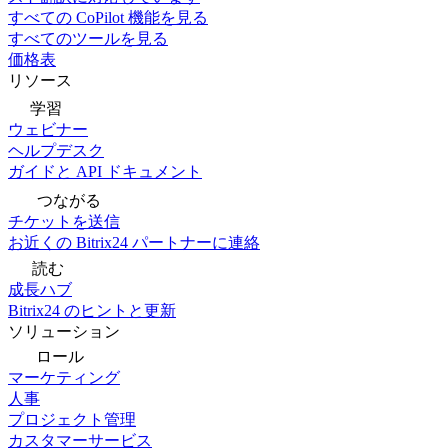
すべての CoPilot 機能を見る
すべてのツールを見る
価格表
リソース
学習
ウェビナー
ヘルプデスク
ガイドと API ドキュメント
つながる
チケットを送信
お近くの Bitrix24 パートナーに連絡
読む
成長ハブ
Bitrix24 のヒントと更新
ソリューション
ロール
マーケティング
人事
プロジェクト管理
カスタマーサービス