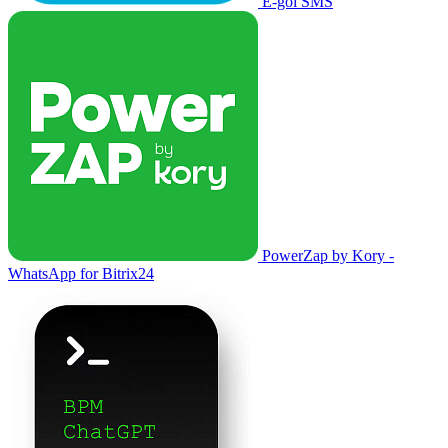
E-goi SMS
PowerZap by Kory -
WhatsApp for Bitrix24