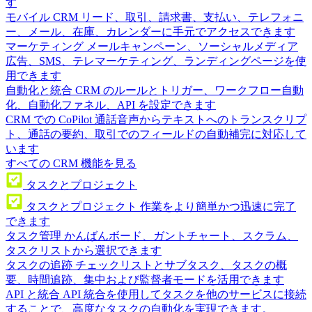
す
モバイル CRM
リード、取引、請求書、支払い、テレフォニ
ー、メール、在庫、カレンダーに手元でアクセスできます
マーケティング
メールキャンペーン、ソーシャルメディア
広告、SMS、テレマーケティング、ランディングページを使
用できます
自動化と統合
CRM のルールとトリガー、ワークフロー自動
化、自動化ファネル、API を設定できます
CRM での CoPilot
通話音声からテキストへのトランスクリプ
ト、通話の要約、取引でのフィールドの自動補完に対応して
います
すべての CRM 機能を見る
タスクとプロジェクト
タスクとプロジェクト
作業をより簡単かつ迅速に完了
できます
タスク管理
かんばんボード、ガントチャート、スクラム、
タスクリストから選択できます
タスクの追跡
チェックリストとサブタスク、タスクの概
要、時間追跡、集中および監督者モードを活用できます
API と統合
API 統合を使用してタスクを他のサービスに接続
することで、高度なタスクの自動化を実現できます。