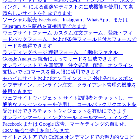
ウェブサイトビルダー
無料の CMS、テンプレート、ホステ
ィング、AI による画像やテキストの生成機能を使用して素
晴らしいサイトを作成できます
ソーシャル販売
Facebook、Instagram、WhatsApp、または
Telegram から商品を直接販売できます
ウェブサイトフォーム
カスタム注文フォーム、登録・フィ
ードバックフォーム、および条件フィールド付きフォームで
リードを獲得できます
ランディングページ
獲得フォーム、自動化ファネル、
Google Analytics 統合によってリードを生成できます
オンラインストア
在庫管理、注文処理、配送、オンライン
支払いで eコマースを最大限に活用できます
モバイルサイトおよびオンラインストア
外出先でレスポン
シブデザイン、オンライン注文、クライアント管理の機能を
使用できます
ウェブサイトウィジェット
サイト訪問者とチャットし、一
般的なメッセンジャーを使用し、コールバックリクエストを
受け付けできるチャットウィジェットを有効にできます
オンラインマーケティングツール
メールマーケティング、
Facebook または Google 広告、マーケティングの自動化、
CRM 統合で売上を伸ばせます
サイトとストアでの CoPilot
オンデマンドでの魅力的なコピ