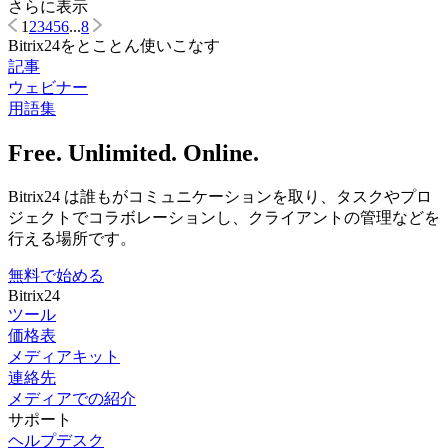
さらに表示
1
2
3
4
5
6
...
8
Bitrix24をとことん使いこなす
記事
ウェビナー
用語集
Free. Unlimited. Online.
Bitrix24 は誰もがコミュニケーションを取り、タスクやプロ
ジェクトでコラボレーションし、クライアントの管理などを
行える場所です。
無料で始める
Bitrix24
ツール
価格表
メディアキット
連絡先
メディアでの紹介
サポート
ヘルプデスク