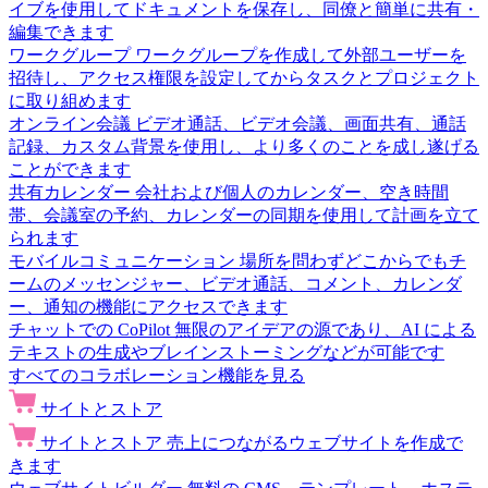
イブを使用してドキュメントを保存し、同僚と簡単に共有・
編集できます
ワークグループ
ワークグループを作成して外部ユーザーを
招待し、アクセス権限を設定してからタスクとプロジェクト
に取り組めます
オンライン会議
ビデオ通話、ビデオ会議、画面共有、通話
記録、カスタム背景を使用し、より多くのことを成し遂げる
ことができます
共有カレンダー
会社および個人のカレンダー、空き時間
帯、会議室の予約、カレンダーの同期を使用して計画を立て
られます
モバイルコミュニケーション
場所を問わずどこからでもチ
ームのメッセンジャー、ビデオ通話、コメント、カレンダ
ー、通知の機能にアクセスできます
チャットでの CoPilot
無限のアイデアの源であり、AI による
テキストの生成やブレインストーミングなどが可能です
すべてのコラボレーション機能を見る
サイトとストア
サイトとストア
売上につながるウェブサイトを作成で
きます