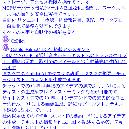
ストレージ、アクセス権限を操作できます
MCPサーバー
外部AIツールをBitrix24に接続し、ワークスペ
ース内の操作を安全に実行できます。
自動化
リクエスト、承認、経費報告書、RPA、ワークフロ
ー自動化で業務を効率化できます
すべての人事と自動化の機能を見る
CoPilot
CoPilot
Bitrix24 の AI 搭載アシスタント
CRM での CoPilot
通話音声からテキストへのトランスクリプ
ト、通話の要約、取引でのフィールドの自動補完に対応して
います
タスクでの CoPilot
AI でタスクの説明、タスクの概要、チェ
ックリスト、コメントを生成できます
チャットでの CoPilot
無限のアイデアの源であり、AI による
テキストの生成やブレインストーミングなどが可能です
サイトとストアでの CoPilot
オンデマンドでの魅力的なコピ
ーの作成、AI による画像生成、詳細なプロンプト、テキス
ト翻訳に対応しています
社内掲示板での CoPilot
スレッドの要約、AI によるアイデア
の生成、テキストの編集と作成、AI が記述する応答、テキ
スト翻訳に対応しています