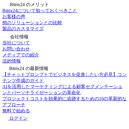
Bitrix24 のメリット
Bitrix24について知っておくべきこと
お客様の声
他のソリューションとの比較
製品のカスタマイズ
会社情報
当社について
お問い合わせ
メディアでの紹介
法的情報
Bitrix24 の最新情報
【チャットプロンプトでビジネスを促進したい方必見】コン
テンツ作成のガイド
AIを活用したマーケティングによる顧客セグメンテーショ
ンとパーソナライゼーションの革命化
プロジェクトコストを効果的に追跡するための10の革新的な
アプローチ
無料で始める
ログイン