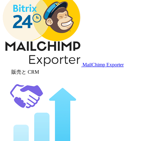
MailChimp Exporter
販売と CRM