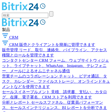
製品
CRM
CRM
販売とクライアントを簡単に管理できます
販売管理
リード、取引、連絡先、パイプライン、アクセス
権限とロールを管理できます
コンタクトセンター
CRM フォーム、ウェブサイトウィジェ
ット、ライブチャット、WhatsApp、Instagram、テレフォニ
ー、メールによるオムニチャネル通信
営業チームのコラボレーション
チャット、ビデオ通話、タ
スク、カレンダー、ファイルストレージ、オンラインドキュ
メントなどを使用できます
セールスイネーブルメント
見積、請求書、支払い、カタロ
グ、在庫、電子署名、CRM ストアを利用できます
分析とレポート
セールスファネル、従業員パフォーマン
ス、セールスインテリジェンス、BI レポートを分析できま