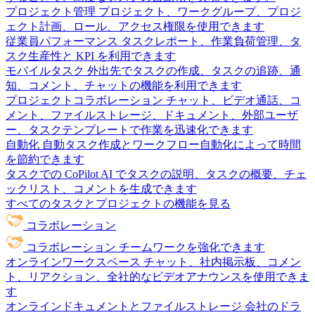
プロジェクト管理
プロジェクト、ワークグループ、プロジ
ェクト計画、ロール、アクセス権限を使用できます
従業員パフォーマンス
タスクレポート、作業負荷管理、タ
スク生産性と KPI を利用できます
モバイルタスク
外出先でタスクの作成、タスクの追跡、通
知、コメント、チャットの機能を利用できます
プロジェクトコラボレーション
チャット、ビデオ通話、コ
メント、ファイルストレージ、ドキュメント、外部ユーザ
ー、タスクテンプレートで作業を迅速化できます
自動化
自動タスク作成とワークフロー自動化によって時間
を節約できます
タスクでの CoPilot
AI でタスクの説明、タスクの概要、チェ
ックリスト、コメントを生成できます
すべてのタスクとプロジェクトの機能を見る
コラボレーション
コラボレーション
チームワークを強化できます
オンラインワークスペース
チャット、社内掲示板、コメン
ト、リアクション、全社的なビデオアナウンスを使用できま
す
オンラインドキュメントとファイルストレージ
会社のドラ