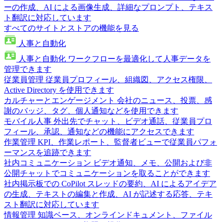
ーの作成、AI による画像生成、詳細なプロンプト、テキス
ト翻訳に対応しています
すべてのサイトとストアの機能を見る
人事と自動化
人事と自動化
ワークフローを最適化して人事データを
管理できます
従業員管理
従業員プロフィール、組織図、アクセス権限、
Active Directory を使用できます
カルチャーとエンゲージメント
会社のニュース、投票、感
謝のバッジ、タグ、個人通知などを使用できます
モバイル人事
外出先でチャット、ビデオ通話、従業員プロ
フィール、承認、通知などの機能にアクセスできます
作業管理
KPI、作業レポート、監督者ビューで従業員パフォ
ーマンスを追跡できます
社内コミュニケーション
ビデオ通知、メモ、公開および非
公開チャットでコミュニケーションを取ることができます
社内掲示板での CoPilot
スレッドの要約、AI によるアイデア
の生成、テキストの編集と作成、AI が記述する応答、テキ
スト翻訳に対応しています
情報管理
知識ベース、オンラインドキュメント、ファイル